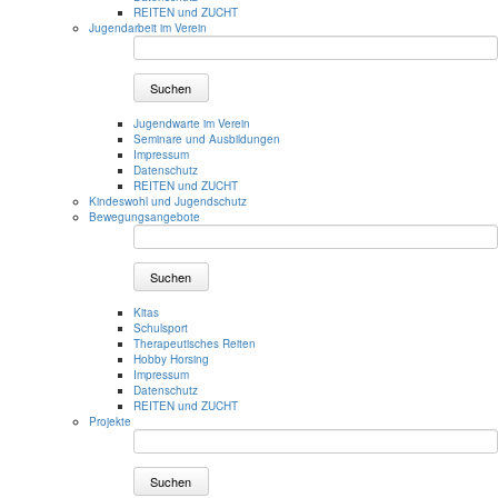
REITEN und ZUCHT
Jugendarbeit im Verein
Suchen
Jugendwarte im Verein
Seminare und Ausbildungen
Impressum
Datenschutz
REITEN und ZUCHT
Kindeswohl und Jugendschutz
Bewegungsangebote
Suchen
Kitas
Schulsport
Therapeutisches Reiten
Hobby Horsing
Impressum
Datenschutz
REITEN und ZUCHT
Projekte
Suchen