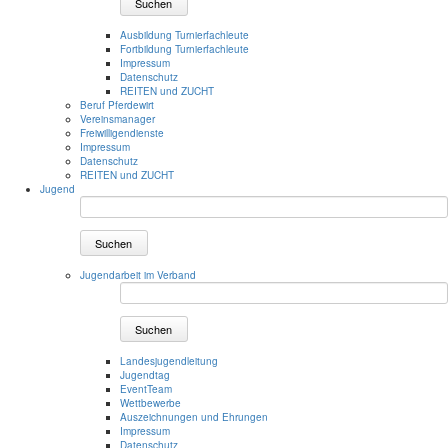
Suchen
Ausbildung Turnierfachleute
Fortbildung Turnierfachleute
Impressum
Datenschutz
REITEN und ZUCHT
Beruf Pferdewirt
Vereinsmanager
Freiwilligendienste
Impressum
Datenschutz
REITEN und ZUCHT
Jugend
Suchen
Jugendarbeit im Verband
Suchen
Landesjugendleitung
Jugendtag
EventTeam
Wettbewerbe
Auszeichnungen und Ehrungen
Impressum
Datenschutz