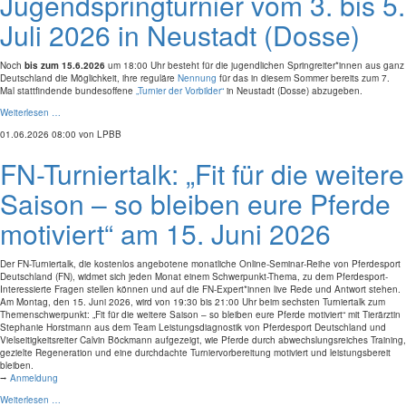
Jugendspringturnier vom 3. bis 5.
Juli 2026 in Neustadt (Dosse)
Noch
bis zum 15.6.2026
um 18:00 Uhr besteht für die jugendlichen Springreiter*innen aus ganz
Deutschland die Möglichkeit, ihre reguläre
Nennung
für das in diesem Sommer bereits zum 7.
Mal stattfindende bundesoffene
„Turnier der Vorbilder“
in Neustadt (Dosse) abzugeben.
Weiterlesen …
01.06.2026 08:00
von LPBB
FN-Turniertalk: „Fit für die weitere
Saison – so bleiben eure Pferde
motiviert“ am 15. Juni 2026
Der FN-Turniertalk, die kostenlos angebotene monatliche Online-Seminar-Reihe von Pferdesport
Deutschland (FN), widmet sich jeden Monat einem Schwerpunkt-Thema, zu dem Pferdesport-
Interessierte Fragen stellen können und auf die FN-Expert*innen live Rede und Antwort stehen.
Am Montag, den 15. Juni 2026, wird von 19:30 bis 21:00 Uhr beim sechsten Turniertalk zum
Themenschwerpunkt: „Fit für die weitere Saison – so bleiben eure Pferde motiviert“ mit Tierärztin
Stephanie Horstmann aus dem Team Leistungsdiagnostik von Pferdesport Deutschland und
Vielseitigkeitsreiter Calvin Böckmann aufgezeigt, wie Pferde durch abwechslungsreiches Training,
gezielte Regeneration und eine durchdachte Turniervorbereitung motiviert und leistungsbereit
bleiben.
⭢
Anmeldung
Weiterlesen …