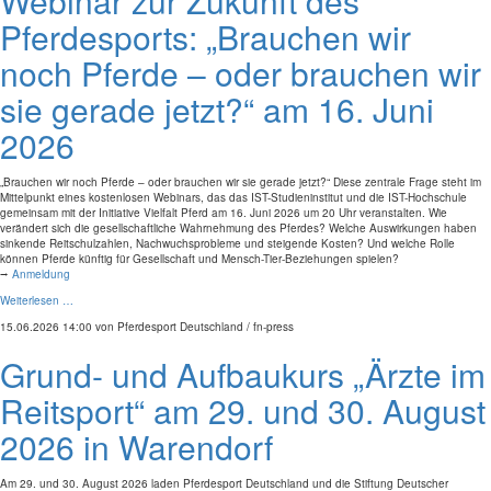
Webinar zur Zukunft des
Pferdesports: „Brauchen wir
noch Pferde – oder brauchen wir
sie gerade jetzt?“ am 16. Juni
2026
„Brauchen wir noch Pferde – oder brauchen wir sie gerade jetzt?“ Diese zentrale Frage steht im
Mittelpunkt eines kostenlosen Webinars, das das IST-Studieninstitut und die IST-Hochschule
gemeinsam mit der Initiative Vielfalt Pferd am 16. Juni 2026 um 20 Uhr veranstalten. Wie
verändert sich die gesellschaftliche Wahrnehmung des Pferdes? Welche Auswirkungen haben
sinkende Reitschulzahlen, Nachwuchsprobleme und steigende Kosten? Und welche Rolle
können Pferde künftig für Gesellschaft und Mensch-Tier-Beziehungen spielen?
⭢
Anmeldung
Weiterlesen …
15.06.2026 14:00
von Pferdesport Deutschland / fn-press
Grund- und Aufbaukurs „Ärzte im
Reitsport“ am 29. und 30. August
2026 in Warendorf
Am 29. und 30. August 2026 laden Pferdesport Deutschland und die Stiftung Deutscher