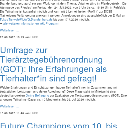
Brandenburg (pro agro) ein zum Workhop mit dem Thema: „Frischer Wind im Pferdebetrieb – Die
Atemwege des Pferdes“ am Freitag, den 24. Juli 2026, von 9 Uhr bis ca. 15:30 Uhr in Rehfelde.
Die Teilnahme ist kostenfrei möglich und kann mit 2 Lerneinheiten (Profil 4) zur DOSB-
Trainerlizenz-Verlängerung anerkannt werden. Anmeldungen sind aussschließlich per E-Mail an
Fokus-Tierwohl@LAVG.Brandenburg.de
bis zum 17.7.2026 möglich.
⭢
alle weiteren Informationen inkl. Programm
Weiterlesen …
23.06.2026 10:15
von LPBB
Umfrage zur
Tierärztegebührenordnung
(GOT): Ihre Erfahrungen als
Tierhalter*in sind gefragt!
Welche Erfahrungen und Einschätzungen haben Tierhalter*innen im Zusammenhang mit
tierärztlichen Leistungen und deren Abrechnung? Diese Frage steht im Mittelpunkt einer
deutschlandweiten
Online-Befragung
zur Evaluation der Tierärztegebührenordnung (GOT). Eine
anonyme Teilnahme (Dauer ca. 10 Minuten) ist bis 26. Juli 2026 möglich.
Weiterlesen …
16.06.2026 11:40
von LPBB
Future Champions vom 10. bis