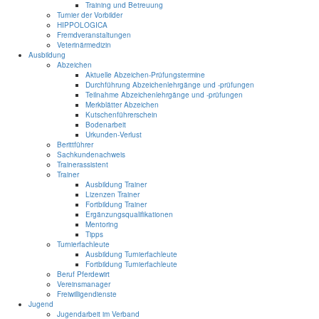
Training und Betreuung
Turnier der Vorbilder
HIPPOLOGICA
Fremdveranstaltungen
Veterinärmedizin
Ausbildung
Abzeichen
Aktuelle Abzeichen-Prüfungstermine
Durchführung Abzeichenlehrgänge und -prüfungen
Teilnahme Abzeichenlehrgänge und -prüfungen
Merkblätter Abzeichen
Kutschenführerschein
Bodenarbeit
Urkunden-Verlust
Berittführer
Sachkundenachweis
Trainerassistent
Trainer
Ausbildung Trainer
Lizenzen Trainer
Fortbildung Trainer
Ergänzungsqualifikationen
Mentoring
Tipps
Turnierfachleute
Ausbildung Turnierfachleute
Fortbildung Turnierfachleute
Beruf Pferdewirt
Vereinsmanager
Freiwilligendienste
Jugend
Jugendarbeit im Verband