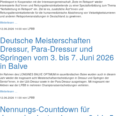
Pferdesport in Kooperation mit der Interessengemeinschaft „Ärzte im Reitsport“ wieder
interessierte Ärzt*innen und Rettungsdienstmitarbeitende zu einer Spezialfortbildung zum Thema
"Notfallrettung im Reitsport" ein. Ziel ist es, zusätzliche Ärzt*innen und
Rettungsdienstmitarbeitende für die humanmedizinische Absicherung von Vielseitigkeitsturnieren
und anderen Reitsportveranstaltungen in Deutschland zu gewinnen.
Weiterlesen …
12.06.2026 14:00
von LPBB
Deutsche Meisterschaften
Dressur, Para-Dressur und
Springen vom 3. bis 7. Juni 2026
in Balve
Im Rahmen des LONGINES BALVE OPTIMUM im sauerländischen Balve wurden auch in diesem
Jahr wieder die insgesamt acht Meisterschaftsentscheidungen in Dressur und Springen der
Senior*innen, in der U25-Dressur sowie in der Para-Dressur ausgetragen. Mit insgesamt vier
Aktiven war der LPBB in mehreren Championatsentscheidungen vertreten.
Weiterlesen …
12.06.2026 11:00
von LPBB
Nennungs-Countdown für