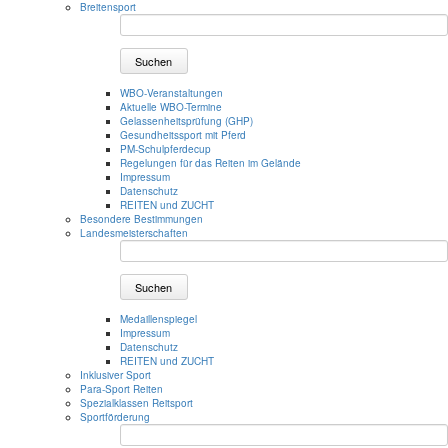
Breitensport
Suchen
WBO-Veranstaltungen
Aktuelle WBO-Termine
Gelassenheitsprüfung (GHP)
Gesundheitssport mit Pferd
PM-Schulpferdecup
Regelungen für das Reiten im Gelände
Impressum
Datenschutz
REITEN und ZUCHT
Besondere Bestimmungen
Landesmeisterschaften
Suchen
Medaillenspiegel
Impressum
Datenschutz
REITEN und ZUCHT
Inklusiver Sport
Para-Sport Reiten
Spezialklassen Reitsport
Sportförderung