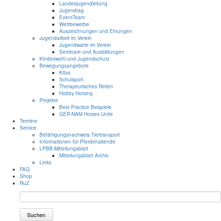
Landesjugendleitung
Jugendtag
EventTeam
Wettbewerbe
Auszeichnungen und Ehrungen
Jugendarbeit im Verein
Jugendwarte im Verein
Seminare und Ausbildungen
Kindeswohl und Jugendschutz
Bewegungsangebote
Kitas
Schulsport
Therapeutisches Reiten
Hobby Horsing
Projekte
Best Practice Beispiele
GER-NAM Horses Unite
Termine
Service
Befähigungsnachweis Tiertransport
Informationen für Pferdehaltende
LPBB-Mitteilungsblatt
Mitteilungsblatt Archiv
Links
FAQ
Shop
RuZ
Suchen