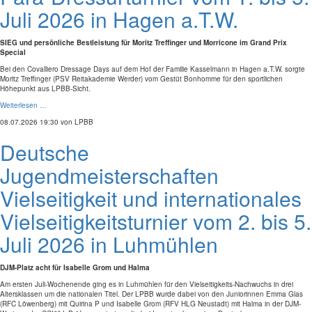
Juli 2026 in Hagen a.T.W.
SIEG und persönliche Bestleistung für Moritz Treffinger und Morricone im Grand Prix
Special
Bei den Covalliero Dressage Days auf dem Hof der Familie Kasselmann in Hagen a.T.W. sorgte
Moritz Treffinger (PSV Reitakademie Werder) vom Gestüt Bonhomme für den sportlichen
Höhepunkt aus LPBB-Sicht.
Weiterlesen …
08.07.2026 19:30
von LPBB
Deutsche
Jugendmeisterschaften
Vielseitigkeit und internationales
Vielseitigkeitsturnier vom 2. bis 5.
Juli 2026 in Luhmühlen
DJM-Platz acht für Isabelle Grom und Halma
Am ersten Juli-Wochenende ging es in Luhmühlen für den Vielseitigkeits-Nachwuchs in drei
Altersklassen um die nationalen Titel. Der LPBB wurde dabei von den Juniorinnen Emma Glas
(RFC Löwenberg) mit Quirina P und Isabelle Grom (RFV HLG Neustadt) mit Halma in der DJM-