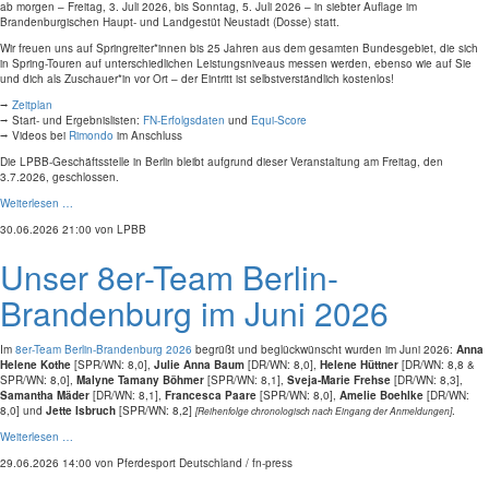
ab morgen – Freitag, 3. Juli 2026, bis Sonntag, 5. Juli 2026 – in siebter Auflage im
Brandenburgischen Haupt- und Landgestüt Neustadt (Dosse) statt.
Wir freuen uns auf Springreiter*innen bis 25 Jahren aus dem gesamten Bundesgebiet, die sich
in Spring-Touren auf unterschiedlichen Leistungsniveaus messen werden, ebenso wie auf Sie
und dich als Zuschauer*in vor Ort – der Eintritt ist selbstverständlich kostenlos!
⭢
Zeitplan
⭢ Start- und Ergebnislisten:
FN-Erfolgsdaten
und
Equi-Score
⭢ Videos bei
Rimondo
im Anschluss
Die LPBB-Geschäftsstelle in Berlin bleibt aufgrund dieser Veranstaltung am Freitag, den
3.7.2026, geschlossen.
Weiterlesen …
30.06.2026 21:00
von LPBB
Unser 8er-Team Berlin-
Brandenburg im Juni 2026
Im
8er-Team Berlin-Brandenburg 2026
begrüßt und beglückwünscht wurden im Juni 2026:
Anna
Helene Kothe
[SPR/WN: 8,0],
Julie Anna Baum
[DR/WN: 8,0],
Helene Hüttner
[DR/WN: 8,8 &
SPR/WN: 8,0],
Malyne Tamany Böhmer
[SPR/WN: 8,1],
Sveja-Marie Frehse
[DR/WN: 8,3],
Samantha Mäder
[DR/WN: 8,1],
Francesca Paare
[SPR/WN: 8,0],
Amelie Boehlke
[DR/WN:
8,0] und
Jette Isbruch
[SPR/WN: 8,2]
.
[Reihenfolge chronologisch nach Eingang der Anmeldungen]
Weiterlesen …
29.06.2026 14:00
von Pferdesport Deutschland / fn-press