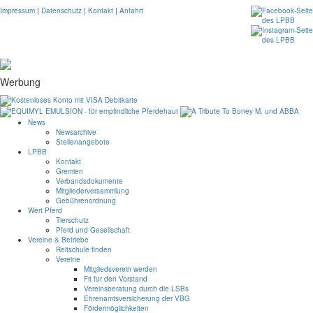
Impressum
|
Datenschutz
|
Kontakt
|
Anfahrt
Werbung
News
Newsarchive
Stellenangebote
LPBB
Kontakt
Gremien
Verbandsdokumente
Mitgliederversammlung
Gebührenordnung
Wert Pferd
Tierschutz
Pferd und Gesellschaft
Vereine & Betriebe
Reitschule finden
Vereine
Mitgliedsverein werden
Fit für den Vorstand
Vereinsberatung durch die LSBs
Ehrenamtsversicherung der VBG
Fördermöglichkeiten