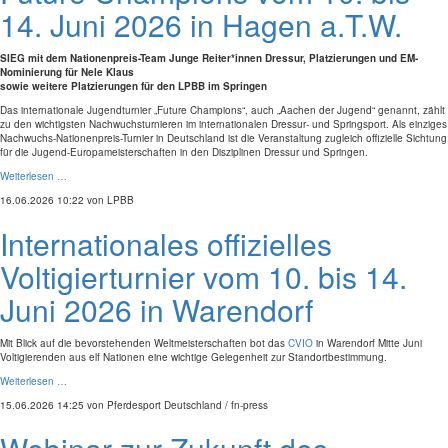
14. Juni 2026 in Hagen a.T.W.
SIEG mit dem Nationenpreis-Team Junge Reiter*innen Dressur, Platzierungen und EM-
Nominierung für Nele Klaus
sowie weitere Platzierungen für den LPBB im Springen
Das internationale Jugendturnier „Future Champions“, auch „Aachen der Jugend“ genannt, zählt
zu den wichtigsten Nachwuchsturnieren im internationalen Dressur- und Springsport. Als einziges
Nachwuchs-Nationenpreis-Turnier in Deutschland ist die Veranstaltung zugleich offizielle Sichtung
für die Jugend-Europameisterschaften in den Disziplinen Dressur und Springen.
Weiterlesen …
16.06.2026 10:22
von LPBB
Internationales offizielles
Voltigierturnier vom 10. bis 14.
Juni 2026 in Warendorf
Mit Blick auf die bevorstehenden Weltmeisterschaften bot das
CVIO
in Warendorf Mitte Juni
Voltigierenden aus elf Nationen eine wichtige Gelegenheit zur Standortbestimmung.
Weiterlesen …
15.06.2026 14:25
von Pferdesport Deutschland / fn-press