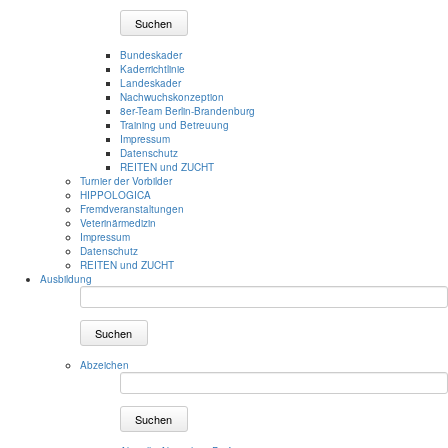
Suchen
Bundeskader
Kaderrichtlinie
Landeskader
Nachwuchskonzeption
8er-Team Berlin-Brandenburg
Training und Betreuung
Impressum
Datenschutz
REITEN und ZUCHT
Turnier der Vorbilder
HIPPOLOGICA
Fremdveranstaltungen
Veterinärmedizin
Impressum
Datenschutz
REITEN und ZUCHT
Ausbildung
Suchen
Abzeichen
Suchen