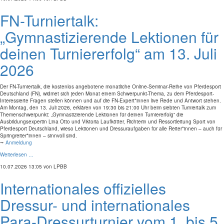
FN-Turniertalk:
„Gymnastizierende Lektionen für
deinen Turniererfolg“ am 13. Juli
2026
Der FN-Turniertalk, die kostenlos angebotene monatliche Online-Seminar-Reihe von Pferdesport
Deutschland (FN), widmet sich jeden Monat einem Schwerpunkt-Thema, zu dem Pferdesport-
Interessierte Fragen stellen können und auf die FN-Expert*innen live Rede und Antwort stehen.
Am Montag, den 13. Juli 2026, erklären von 19:30 bis 21:00 Uhr beim siebten Turniertalk zum
Themenschwerpunkt: „Gymnastizierende Lektionen für deinen Turniererfolg“ die
Ausbildungsexpertin Lina Otto und Viktoria Laufkötter, Richterin und Ressortleitung Sport von
Pferdesport Deutschland, wieso Lektionen und Dressuraufgaben für alle Reiter*innen – auch für
Springreiter*innen – sinnvoll sind.
⭢
Anmeldung
Weiterlesen …
10.07.2026 13:05
von LPBB
Internationales offizielles
Dressur- und internationales
Para-Dressurturnier vom 1. bis 5.