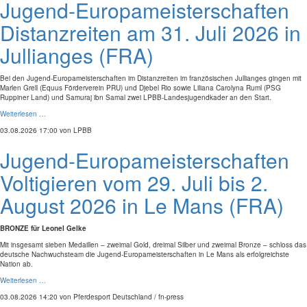
Jugend-Europameisterschaften
Distanzreiten am 31. Juli 2026 in
Jullianges (FRA)
Bei den Jugend-Europameisterschaften im Distanzreiten im französischen Jullianges gingen mit
Marlen Grell (Equus Förderverein PRU) und Djebel Rio sowie Liliana Carolyna Ruml (PSG
Ruppiner Land) und Samuraj ibn Samal zwei LPBB-Landesjugendkader an den Start.
Weiterlesen …
03.08.2026 17:00
von LPBB
Jugend-Europameisterschaften
Voltigieren vom 29. Juli bis 2.
August 2026 in Le Mans (FRA)
BRONZE für Leonel Gelke
Mit insgesamt sieben Medaillen – zweimal Gold, dreimal Silber und zweimal Bronze – schloss das
deutsche Nachwuchsteam die Jugend-Europameisterschaften in Le Mans als erfolgreichste
Nation ab.
Weiterlesen …
03.08.2026 14:20
von Pferdesport Deutschland / fn-press