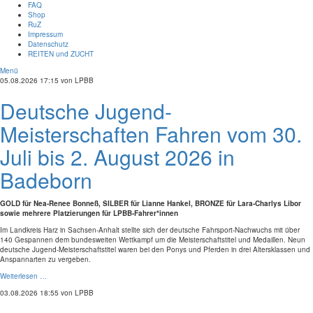
FAQ
Shop
RuZ
Impressum
Datenschutz
REITEN und ZUCHT
Menü
05.08.2026 17:15
von LPBB
Deutsche Jugend-
Meisterschaften Fahren vom 30.
Juli bis 2. August 2026 in
Badeborn
GOLD für Nea-Renee Bonneß, SILBER für Lianne Hankel, BRONZE für Lara-Charlys Libor
sowie mehrere Platzierungen für LPBB-Fahrer*innen
Im Landkreis Harz in Sachsen-Anhalt stellte sich der deutsche Fahrsport-Nachwuchs mit über
140 Gespannen dem bundesweiten Wettkampf um die Meisterschaftstitel und Medaillen. Neun
deutsche Jugend-Meisterschaftstitel waren bei den Ponys und Pferden in drei Altersklassen und
Anspannarten zu vergeben.
Weiterlesen …
03.08.2026 18:55
von LPBB