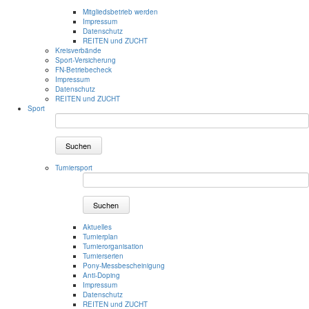
Mitgliedsbetrieb werden
Impressum
Datenschutz
REITEN und ZUCHT
Kreisverbände
Sport-Versicherung
FN-Betriebecheck
Impressum
Datenschutz
REITEN und ZUCHT
Sport
Suchen
Turniersport
Suchen
Aktuelles
Turnierplan
Turnierorganisation
Turnierserien
Pony-Messbescheinigung
Anti-Doping
Impressum
Datenschutz
REITEN und ZUCHT