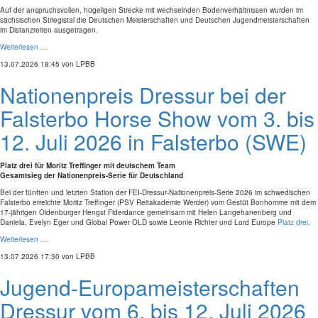
Auf der anspruchsvollen, hügeligen Strecke mit wechselnden Bodenverhältnissen wurden im
sächsischen Striegistal die Deutschen Meisterschaften und Deutschen Jugendmeisterschaften
im Distanzreiten ausgetragen.
Weiterlesen …
13.07.2026 18:45
von LPBB
Nationenpreis Dressur bei der
Falsterbo Horse Show vom 3. bis
12. Juli 2026 in Falsterbo (SWE)
Platz drei für Moritz Treffinger mit deutschem Team
Gesamtsieg der Nationenpreis-Serie für Deutschland
Bei der fünften und letzten Station der FEI-Dressur-Nationenpreis-Serie 2026 im schwedischen
Falsterbo erreichte Moritz Treffinger (PSV Reitakademie Werder) vom Gestüt Bonhomme mit dem
17-jährigen Oldenburger Hengst Fiderdance gemeinsam mit Helen Langehanenberg und
Daniela, Evelyn Eger und Global Power OLD sowie Leonie Richter und Lord Europe
Platz drei
.
Weiterlesen …
13.07.2026 17:30
von LPBB
Jugend-Europameisterschaften
Dressur vom 6. bis 12. Juli 2026