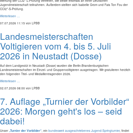
Wertung der CCI2*-L-Prüfung vertreten, die beide erstmals an einer Deutschen
Jugendmeisterschaft teilnahmen. Außerdem stellten sich Isabelle Grom und Fais Ton Fou der
CCI2*-S-Prüfung.
Weiterlesen …
07.07.2026 11:15
von LPBB
Landesmeisterschaften
Voltigieren vom 4. bis 5. Juli
2026 in Neustadt (Dosse)
Auf dem Landgestüt in Neustadt (Dosse) wurden die Berlin-Brandenburgischen
Landesmeisterschaften im Einzel- und Gruppenvoltigieren ausgetragen. Wir gratulieren herzlich
den folgenden Titel- und Medaillentragenden 2026.
Weiterlesen …
02.07.2026 08:00
von LPBB
7. Auflage „Turnier der Vorbilder“
2026: Morgen geht's los – seid
dabei!
Unser
„Turnier der Vorbilder“
, ein
bundesweit ausgeschriebenes Jugend-Springturnier
, findet