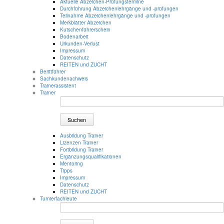
Aktuelle Abzeichen-Prüfungstermine
Durchführung Abzeichenlehrgänge und -prüfungen
Teilnahme Abzeichenlehrgänge und -prüfungen
Merkblätter Abzeichen
Kutschenführerschein
Bodenarbeit
Urkunden-Verlust
Impressum
Datenschutz
REITEN und ZUCHT
Berittführer
Sachkundenachweis
Trainerassistent
Trainer
Suchen
Ausbildung Trainer
Lizenzen Trainer
Fortbildung Trainer
Ergänzungsqualifikationen
Mentoring
Tipps
Impressum
Datenschutz
REITEN und ZUCHT
Turnierfachleute