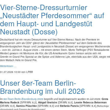
Vier-Sterne-Dressurturnier
„Neustädter Pferdesommer“ auf
dem Haupt- und Landgestüt
Neustadt (Dosse)
Deutschland hat ein neues Dressurturnier auf Vier-Sterne-Niveau: Nach der Premiere im
vergangenen Jahr als CDI3* glänzt der „Neustädter Pferdesommer“ auf dem Gelände des
Brandenburgischen Haupt- und Landgestüts in Neustadt (Dosse) am vergangenen Wochenende
– vom 30. Juli bis 2. August 2026 – mit einem vierten Stern. Moritz Treffinger (PSV Reitakademie
Werder) gewann mit Morricone die Kür, die US-Amerikanerin Quinn Iverson setzte sich mit
Gremlin im Grand Prix Special an die Spitze und Adienne Lyle, ebenfalls aus den USA, siegte mit
dem Wallach Helix im Grand Prix.
Weiterlesen …
31.07.2026 10:00
von LPBB
Unser 8er-Team Berlin-
Brandenburg im Juli 2026
Im
8er-Team Berlin-Brandenburg 2026
begrüßt und beglückwünscht wurden im Juli 2026:
Greta
Marlena Rodeck
[SPR/WN: 8,2],
Abigail Snelsire
[DR/WN: 8,0],
Leonie Rebecca Bekerman
[DR/WN: 8,0],
Samira Plüschke
[SPR/WN: 8,0] und
Stefania Panciu
[SPR/WN: 8,4]
[Reihenfolge
.
chronologisch nach Eingang der Anmeldungen]