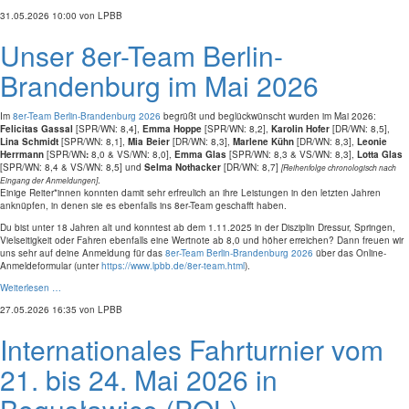
31.05.2026 10:00
von LPBB
Unser 8er-Team Berlin-
Brandenburg im Mai 2026
Im
8er-Team Berlin-Brandenburg 2026
begrüßt und beglückwünscht wurden im Mai 2026:
Felicitas Gassal
[SPR/WN: 8,4],
Emma Hoppe
[SPR/WN: 8,2],
Karolin Hofer
[DR/WN: 8,5],
Lina Schmidt
[SPR/WN: 8,1],
Mia Beier
[DR/WN: 8,3],
Marlene Kühn
[DR/WN: 8,3],
Leonie
Herrmann
[SPR/WN
:
8,0 & VS/WN: 8,0],
Emma Glas
[SPR/WN: 8,3 & VS/WN: 8,3],
Lotta Glas
[SPR/WN: 8,4 & VS/WN: 8,5] und
Selma Nothacker
[DR/WN: 8,7]
[Reihenfolge chronologisch nach
.
Eingang der Anmeldungen]
Einige Reiter*innen konnten damit sehr erfreulich an ihre Leistungen in den letzten Jahren
anknüpfen, in denen sie es ebenfalls ins 8er-Team geschafft haben.
Du bist unter 18 Jahren alt und konntest ab dem 1.11.2025 in der Disziplin Dressur, Springen,
Vielseitigkeit oder Fahren ebenfalls eine Wertnote ab 8,0 und höher erreichen? Dann freuen wir
uns sehr auf deine Anmeldung
für das
8er-Team Berlin-Brandenburg 2026
über das Online-
Anmeldeformular (unter
https://www.lpbb.de/8er-team.html
).
Weiterlesen …
27.05.2026 16:35
von LPBB
Internationales Fahrturnier vom
21. bis 24. Mai 2026 in