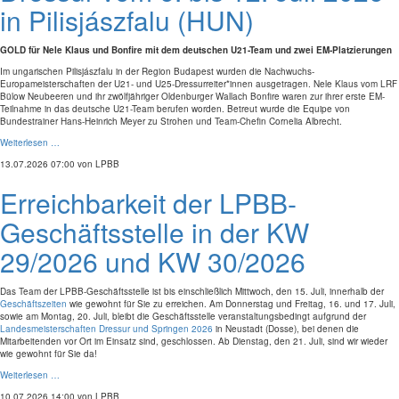
in Pilisjászfalu (HUN)
GOLD für Nele Klaus und Bonfire mit dem deutschen U21-Team und zwei EM-Platzierungen
Im ungarischen Pilisjászfalu in der Region Budapest wurden die Nachwuchs-
Europameisterschaften der U21- und U25-Dressurreiter*innen ausgetragen. Nele Klaus vom LRF
Bülow Neubeeren und ihr zwölfjähriger Oldenburger Wallach Bonfire waren zur ihrer erste EM-
Teilnahme in das deutsche U21-Team berufen worden. Betreut wurde die Equipe von
Bundestrainer Hans-Heinrich Meyer zu Strohen und Team-Chefin Cornelia Albrecht.
Weiterlesen …
13.07.2026 07:00
von LPBB
Erreichbarkeit der LPBB-
Geschäftsstelle in der KW
29/2026 und KW 30/2026
Das Team der LPBB-Geschäftsstelle ist bis einschließlich Mittwoch, den 15. Juli, innerhalb der
Geschäftszeiten
wie gewohnt für Sie zu erreichen. Am Donnerstag und Freitag, 16. und 17. Juli,
sowie am Montag, 20. Juli, bleibt die Geschäftsstelle veranstaltungsbedingt aufgrund der
Landesmeisterschaften Dressur und Springen 2026
in Neustadt (Dosse), bei denen die
Mitarbeitenden vor Ort im Einsatz sind, geschlossen. Ab Dienstag, den 21. Juli, sind wir wieder
wie gewohnt für Sie da!
Weiterlesen …
10.07.2026 14:00
von LPBB