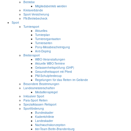
Betriebe
Mitgliedsbetrieb werden
Kreisverbände
Sport-Versicherung
FN-Betriebecheck
Sport
Turniersport
Aktuelles
Turnierplan
Turnierorganisation
Turnierserien
Pony-Messbescheinigung
Anti-Doping
Breitensport
WBO-Veranstaltungen
Aktuelle WBO-Termine
Gelassenheitsprüfung (GHP)
Gesundheitssport mit Pferd
PM-Schulpferdecup
Regelungen für das Reiten im Gelände
Besondere Bestimmungen
Landesmeisterschaften
Medaillenspiegel
Inklusiver Sport
Para-Sport Reiten
Spezialklassen Reitsport
Sportförderung
Bundeskader
Kaderrichtlinie
Landeskader
Nachwuchskonzeption
8er-Team Berlin-Brandenburg