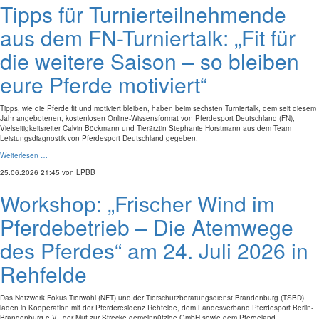
Tipps für Turnierteilnehmende
aus dem FN-Turniertalk: „Fit für
die weitere Saison – so bleiben
eure Pferde motiviert“
Tipps, wie die Pferde fit und motiviert bleiben, haben beim sechsten Turniertalk, dem seit diesem
Jahr angebotenen, kostenlosen Online-Wissensformat von Pferdesport Deutschland (FN),
Vielseitigkeitsreiter Calvin Böckmann und Tierärztin Stephanie Horstmann aus dem Team
Leistungsdiagnostik von Pferdesport Deutschland gegeben.
Weiterlesen …
25.06.2026 21:45
von LPBB
Workshop: „Frischer Wind im
Pferdebetrieb – Die Atemwege
des Pferdes“ am 24. Juli 2026 in
Rehfelde
Das Netzwerk Fokus Tierwohl (NFT) und der Tierschutzberatungsdienst Brandenburg (TSBD)
laden in Kooperation mit der Pferderesidenz Rehfelde, dem Landesverband Pferdesport Berlin-
Brandenburg e.V., der Mut zur Strecke gemeinnützige GmbH sowie dem Pferdeland