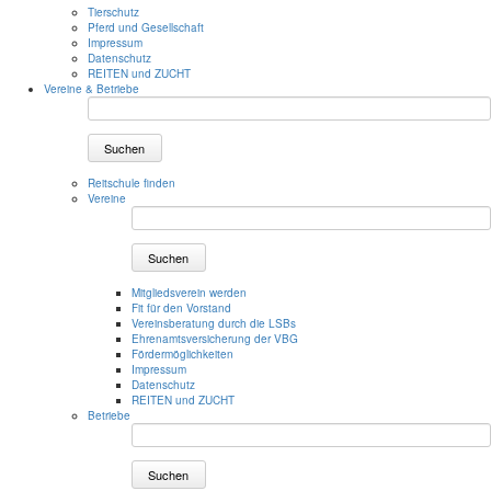
Tierschutz
Pferd und Gesellschaft
Impressum
Datenschutz
REITEN und ZUCHT
Vereine & Betriebe
Suchen
Reitschule finden
Vereine
Suchen
Mitgliedsverein werden
Fit für den Vorstand
Vereinsberatung durch die LSBs
Ehrenamtsversicherung der VBG
Fördermöglichkeiten
Impressum
Datenschutz
REITEN und ZUCHT
Betriebe
Suchen