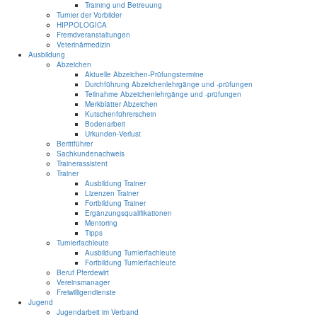
Training und Betreuung
Turnier der Vorbilder
HIPPOLOGICA
Fremdveranstaltungen
Veterinärmedizin
Ausbildung
Abzeichen
Aktuelle Abzeichen-Prüfungstermine
Durchführung Abzeichenlehrgänge und -prüfungen
Teilnahme Abzeichenlehrgänge und -prüfungen
Merkblätter Abzeichen
Kutschenführerschein
Bodenarbeit
Urkunden-Verlust
Berittführer
Sachkundenachweis
Trainerassistent
Trainer
Ausbildung Trainer
Lizenzen Trainer
Fortbildung Trainer
Ergänzungsqualifikationen
Mentoring
Tipps
Turnierfachleute
Ausbildung Turnierfachleute
Fortbildung Turnierfachleute
Beruf Pferdewirt
Vereinsmanager
Freiwilligendienste
Jugend
Jugendarbeit im Verband