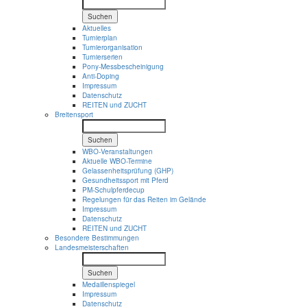
Suchen
Aktuelles
Turnierplan
Turnierorganisation
Turnierserien
Pony-Messbescheinigung
Anti-Doping
Impressum
Datenschutz
REITEN und ZUCHT
Breitensport
Suchen
WBO-Veranstaltungen
Aktuelle WBO-Termine
Gelassenheitsprüfung (GHP)
Gesundheitssport mit Pferd
PM-Schulpferdecup
Regelungen für das Reiten im Gelände
Impressum
Datenschutz
REITEN und ZUCHT
Besondere Bestimmungen
Landesmeisterschaften
Suchen
Medaillenspiegel
Impressum
Datenschutz