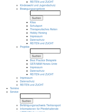
REITEN und ZUCHT
Kindeswohl und Jugendschutz
Bewegungsangebote
Suchen
Kitas
Schulsport
Therapeutisches Reiten
Hobby Horsing
Impressum
Datenschutz
REITEN und ZUCHT
Projekte
Suchen
Best Practice Beispiele
GER-NAM Horses Unite
Impressum
Datenschutz
REITEN und ZUCHT
Impressum
Datenschutz
REITEN und ZUCHT
Termine
Service
Suchen
Befähigungsnachweis Tiertransport
Informationen für Pferdehaltende