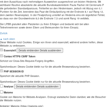
mit dem Ausschluss nach mehrmaligem Ausweichen ausgerechnet am letzten Hindernis. Mit
sichtbarer Routine absolvierte die aktuelle Bundeskaderreiterin Paula Fischer mit Centenario P
die geforderten Standardparcours. Fehlerfrei an den Hindernissen, jedoch mit Abzug von 0,1
Punkten für die Zeit, beendete das Paar die Einlaufprüfung mit der Endnote 8,1 auf Rang 12,
dem zweiten Reserveplatz. In der Finalprüfung unterlief an Hindernis eins ein ärgerlicher Fehler,
so dass von der Grundwertnote 8,0 die Endnote 7,5 und somit Rang 19 verblieb.
Der LPBB gratuliert allen Platzierten zu ihren Erfolgen und bedankt sich bei allen
Teilnehmerinnen sowie deren Eltern und Betreuenden für ihren Einsatz.
Zurück
▲ nach oben
Diese Website nutzt Cookies. Einige von ihnen sind essenziell, während andere helfen, diese
Website zu verbessern.
Essenziell
Details einblenden
Details ausblenden
Contao HTTPS CSRF Token
Schützt vor Cross-Site-Request-Forgery Angriffen.
Speicherdauer:
Dieses Cookie bleibt nur für die aktuelle Browsersitzung bestehen.
PHP SESSION ID
Speichert die aktuelle PHP-Session.
Speicherdauer:
Dieses Cookie bleibt nur für die aktuelle Browsersitzung bestehen.
Analyse
Details einblenden
Details ausblenden
Matomo
Cookie von Matomo für Website-Analysen. Erzeugt statistische Daten darüber, wie die Besucher
die Website nutzen.
Anbieter:
Matomo (https://matomo.org/)