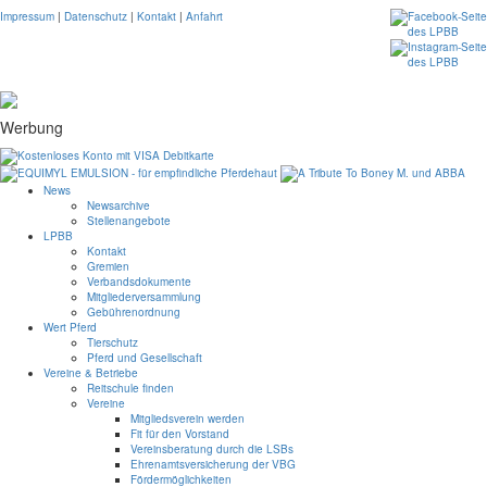
Impressum
|
Datenschutz
|
Kontakt
|
Anfahrt
Werbung
News
Newsarchive
Stellenangebote
LPBB
Kontakt
Gremien
Verbandsdokumente
Mitgliederversammlung
Gebührenordnung
Wert Pferd
Tierschutz
Pferd und Gesellschaft
Vereine & Betriebe
Reitschule finden
Vereine
Mitgliedsverein werden
Fit für den Vorstand
Vereinsberatung durch die LSBs
Ehrenamtsversicherung der VBG
Fördermöglichkeiten