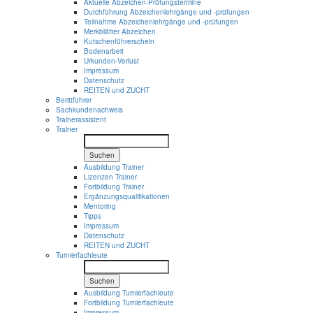
Aktuelle Abzeichen-Prüfungstermine
Durchführung Abzeichenlehrgänge und -prüfungen
Teilnahme Abzeichenlehrgänge und -prüfungen
Merkblätter Abzeichen
Kutschenführerschein
Bodenarbeit
Urkunden-Verlust
Impressum
Datenschutz
REITEN und ZUCHT
Berittführer
Sachkundenachweis
Trainerassistent
Trainer
Suchen
Ausbildung Trainer
Lizenzen Trainer
Fortbildung Trainer
Ergänzungsqualifikationen
Mentoring
Tipps
Impressum
Datenschutz
REITEN und ZUCHT
Turnierfachleute
Suchen
Ausbildung Turnierfachleute
Fortbildung Turnierfachleute
Impressum