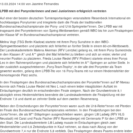
13.03.2024 14:00
von Jasmine Fernandes
LPBB mit drei Ponyreiterinnen und zwei Juniorinnen erfolgreich vertreten
Auf einer der besten deutschen Turniersportanlagen veranstaltete Riesenbeck International ein
hochklassiges Ponyturnier und integrierte darin die Finals der traditionellen
Bundesnachwuchschampionate der Pony- und U18-Springreiter*innen. Der LPBB war mit
insgesamt drei Ponyreiterinnen von Spring-Wettbewerben gemäß WBO bis hin zum Finalspringen
der Klasse M* im Bundesnachwuchschampionat vertreten.
Melina Vogt (TSG Berlin Kladow) startete mit ihrem Pony Sunshine in den WBO-
Springwettbewerben und platzierte sich fehlerfrei an fünfter Stelle in einem 80-cm-Wettbewerb.
Der Landeskaderreiterin Malena Akerman (RFV Lentzke) gelang es, mit ihrem Pony Gumercinda
in den Klassen A* und A** gleich drei Mal fehlerfrei zu bleiben und sich an erster, vierter und
neunter Position zu platzieren. Frieda Louise Riedel (RFV Phöben) startete eines ihrer Ponys
Leo in den Rahmenprüfungen und platzierte sich fehlerfrei im A**-Springen an achter Stelle. In
der zusätzlich ausgeschriebenen „Pony-Team-Trophy“, in der alle drei Ponyreiter als Team
gewertet wurden, gelang dem LPBB-Trio von 16 Pony-Teams mit nur einem Hindernisfehler der
hervorragende Platz sechs.
In den Finalspringen des Bundesnachwuchschampionates der Ponyreiter*innen auf M*-Niveau
konnte sich Frieda Louise Riedel mit Neo L nach einem leider missglückten Auftakt im
Einlaufspringen deutlich im entscheidenden Finale steigern. Nach der Grundwertnote 8,1
abzüglich eines Hindernisfehlers beendete die Landeskaderreiterin die Finalprüfung mit der
Endnote 7,6 und damit an zehnter Stelle auf dem zweiten Reserverang.
Neben den Entscheidungen der Ponyreiter*innen waren auch die U18-Reiter*innen mit Pferden
im Finale des Bundesnachwuchschampionates vertreten. In den Finalprüfungen bei den
Junior*innen, die als M**-Stilspringen ausgeschrieben waren, gingen Lilli Ladwig (RFV HLG
Neustadt) mit Carat und Paula Fischer (RFV Ravensberge) mit Centenario P für den LPBB an
den Start. Die Landeskaderreiterin Lilli Ladwig musste im Einlaufspringen gleich zwei
Hindernisfehler und 0,6 Zeitstrafpunkte in Kauf nehmen, so dass nach Abzug von der
Grundwertnote 7,4 nur die Endnote 5,8 verblieb. Das Finalspringen dieses Paares endete leider