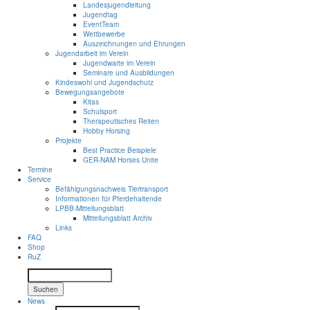
Landesjugendleitung
Jugendtag
EventTeam
Wettbewerbe
Auszeichnungen und Ehrungen
Jugendarbeit im Verein
Jugendwarte im Verein
Seminare und Ausbildungen
Kindeswohl und Jugendschutz
Bewegungsangebote
Kitas
Schulsport
Therapeutisches Reiten
Hobby Horsing
Projekte
Best Practice Beispiele
GER-NAM Horses Unite
Termine
Service
Befähigungsnachweis Tiertransport
Informationen für Pferdehaltende
LPBB-Mitteilungsblatt
Mitteilungsblatt Archiv
Links
FAQ
Shop
RuZ
Suchen
News