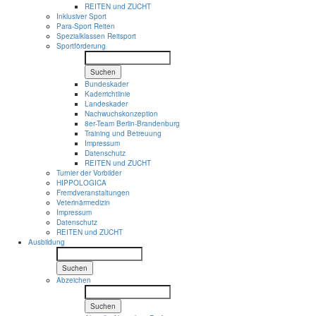
REITEN und ZUCHT
Inklusiver Sport
Para-Sport Reiten
Spezialklassen Reitsport
Sportförderung
Suchen
Bundeskader
Kaderrichtlinie
Landeskader
Nachwuchskonzeption
8er-Team Berlin-Brandenburg
Training und Betreuung
Impressum
Datenschutz
REITEN und ZUCHT
Turnier der Vorbilder
HIPPOLOGICA
Fremdveranstaltungen
Veterinärmedizin
Impressum
Datenschutz
REITEN und ZUCHT
Ausbildung
Suchen
Abzeichen
Suchen