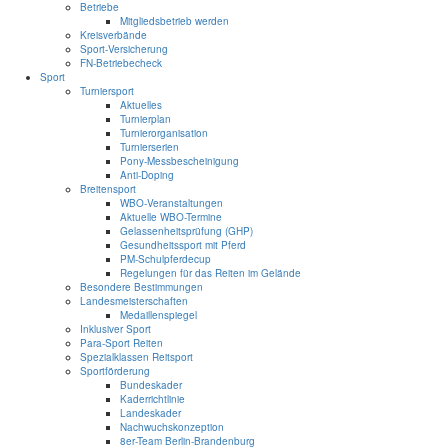
Betriebe
Mitgliedsbetrieb werden
Kreisverbände
Sport-Versicherung
FN-Betriebecheck
Sport
Turniersport
Aktuelles
Turnierplan
Turnierorganisation
Turnierserien
Pony-Messbescheinigung
Anti-Doping
Breitensport
WBO-Veranstaltungen
Aktuelle WBO-Termine
Gelassenheitsprüfung (GHP)
Gesundheitssport mit Pferd
PM-Schulpferdecup
Regelungen für das Reiten im Gelände
Besondere Bestimmungen
Landesmeisterschaften
Medaillenspiegel
Inklusiver Sport
Para-Sport Reiten
Spezialklassen Reitsport
Sportförderung
Bundeskader
Kaderrichtlinie
Landeskader
Nachwuchskonzeption
8er-Team Berlin-Brandenburg