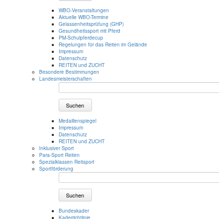
WBO-Veranstaltungen
Aktuelle WBO-Termine
Gelassenheitsprüfung (GHP)
Gesundheitssport mit Pferd
PM-Schulpferdecup
Regelungen für das Reiten im Gelände
Impressum
Datenschutz
REITEN und ZUCHT
Besondere Bestimmungen
Landesmeisterschaften
Suchen
Medaillenspiegel
Impressum
Datenschutz
REITEN und ZUCHT
Inklusiver Sport
Para-Sport Reiten
Spezialklassen Reitsport
Sportförderung
Suchen
Bundeskader
Kaderrichtlinie