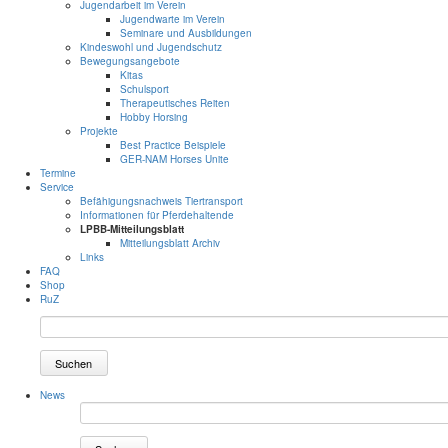
Jugendarbeit im Verein
Jugendwarte im Verein
Seminare und Ausbildungen
Kindeswohl und Jugendschutz
Bewegungsangebote
Kitas
Schulsport
Therapeutisches Reiten
Hobby Horsing
Projekte
Best Practice Beispiele
GER-NAM Horses Unite
Termine
Service
Befähigungsnachweis Tiertransport
Informationen für Pferdehaltende
LPBB-Mitteilungsblatt
Mitteilungsblatt Archiv
Links
FAQ
Shop
RuZ
Suchen
News