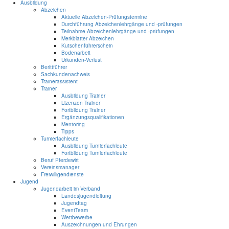
Ausbildung
Abzeichen
Aktuelle Abzeichen-Prüfungstermine
Durchführung Abzeichenlehrgänge und -prüfungen
Teilnahme Abzeichenlehrgänge und -prüfungen
Merkblätter Abzeichen
Kutschenführerschein
Bodenarbeit
Urkunden-Verlust
Berittführer
Sachkundenachweis
Trainerassistent
Trainer
Ausbildung Trainer
Lizenzen Trainer
Fortbildung Trainer
Ergänzungsqualifikationen
Mentoring
Tipps
Turnierfachleute
Ausbildung Turnierfachleute
Fortbildung Turnierfachleute
Beruf Pferdewirt
Vereinsmanager
Freiwilligendienste
Jugend
Jugendarbeit im Verband
Landesjugendleitung
Jugendtag
EventTeam
Wettbewerbe
Auszeichnungen und Ehrungen