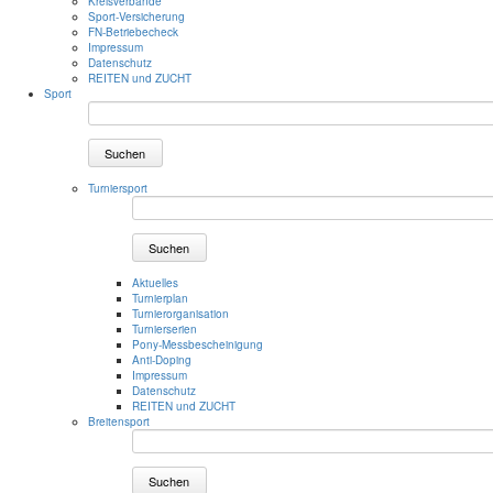
Kreisverbände
Sport-Versicherung
FN-Betriebecheck
Impressum
Datenschutz
REITEN und ZUCHT
Sport
Suchen
Turniersport
Suchen
Aktuelles
Turnierplan
Turnierorganisation
Turnierserien
Pony-Messbescheinigung
Anti-Doping
Impressum
Datenschutz
REITEN und ZUCHT
Breitensport
Suchen