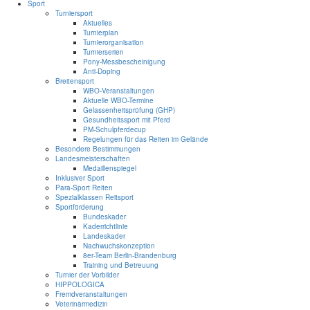
Sport
Turniersport
Aktuelles
Turnierplan
Turnierorganisation
Turnierserien
Pony-Messbescheinigung
Anti-Doping
Breitensport
WBO-Veranstaltungen
Aktuelle WBO-Termine
Gelassenheitsprüfung (GHP)
Gesundheitssport mit Pferd
PM-Schulpferdecup
Regelungen für das Reiten im Gelände
Besondere Bestimmungen
Landesmeisterschaften
Medaillenspiegel
Inklusiver Sport
Para-Sport Reiten
Spezialklassen Reitsport
Sportförderung
Bundeskader
Kaderrichtlinie
Landeskader
Nachwuchskonzeption
8er-Team Berlin-Brandenburg
Training und Betreuung
Turnier der Vorbilder
HIPPOLOGICA
Fremdveranstaltungen
Veterinärmedizin