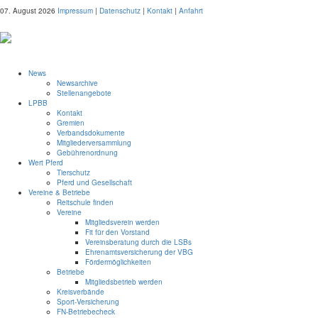
07. August 2026
Impressum
|
Datenschutz
|
Kontakt
|
Anfahrt
News
Newsarchive
Stellenangebote
LPBB
Kontakt
Gremien
Verbandsdokumente
Mitgliederversammlung
Gebührenordnung
Wert Pferd
Tierschutz
Pferd und Gesellschaft
Vereine & Betriebe
Reitschule finden
Vereine
Mitgliedsverein werden
Fit für den Vorstand
Vereinsberatung durch die LSBs
Ehrenamtsversicherung der VBG
Fördermöglichkeiten
Betriebe
Mitgliedsbetrieb werden
Kreisverbände
Sport-Versicherung
FN-Betriebecheck