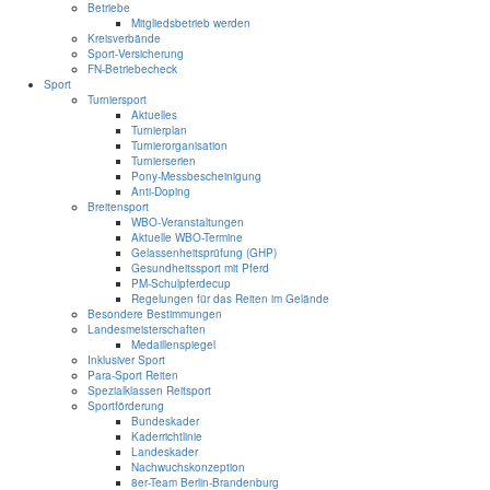
Betriebe
Mitgliedsbetrieb werden
Kreisverbände
Sport-Versicherung
FN-Betriebecheck
Sport
Turniersport
Aktuelles
Turnierplan
Turnierorganisation
Turnierserien
Pony-Messbescheinigung
Anti-Doping
Breitensport
WBO-Veranstaltungen
Aktuelle WBO-Termine
Gelassenheitsprüfung (GHP)
Gesundheitssport mit Pferd
PM-Schulpferdecup
Regelungen für das Reiten im Gelände
Besondere Bestimmungen
Landesmeisterschaften
Medaillenspiegel
Inklusiver Sport
Para-Sport Reiten
Spezialklassen Reitsport
Sportförderung
Bundeskader
Kaderrichtlinie
Landeskader
Nachwuchskonzeption
8er-Team Berlin-Brandenburg