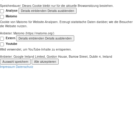
Speicherdauer:
Dieses Cookie bleibt nur für die aktuelle Browsersitzung bestehen.
Analyse
Details einblenden
Details ausblenden
Matomo
Cookie von Matomo für Website-Analysen. Erzeugt statistische Daten darüber, wie die Besucher
die Website nutzen.
Anbieter:
Matomo (https://matomo.org/)
Extern
Details einblenden
Details ausblenden
Youtube
Wird verwendet, um YouTube-Inhalte zu entsperren.
Anbieter:
Google Ireland Limited, Gordon House, Barrow Street, Dublin 4, Ireland
Auswahl speichern
Alle akzeptieren
Impressum
Datenschutz