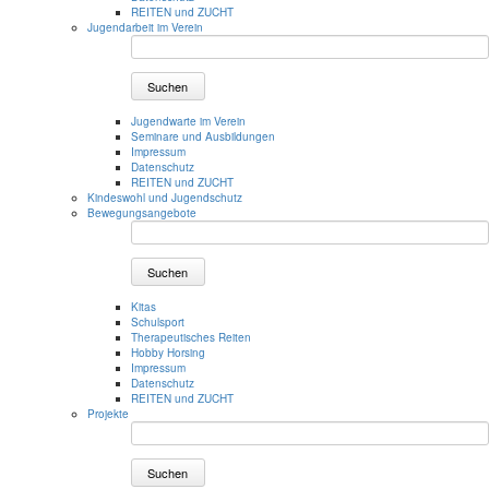
REITEN und ZUCHT
Jugendarbeit im Verein
Suchen
Jugendwarte im Verein
Seminare und Ausbildungen
Impressum
Datenschutz
REITEN und ZUCHT
Kindeswohl und Jugendschutz
Bewegungsangebote
Suchen
Kitas
Schulsport
Therapeutisches Reiten
Hobby Horsing
Impressum
Datenschutz
REITEN und ZUCHT
Projekte
Suchen