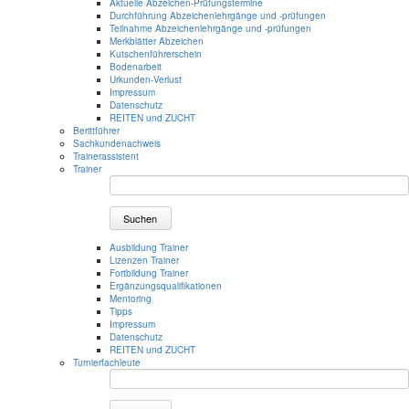
Aktuelle Abzeichen-Prüfungstermine
Durchführung Abzeichenlehrgänge und -prüfungen
Teilnahme Abzeichenlehrgänge und -prüfungen
Merkblätter Abzeichen
Kutschenführerschein
Bodenarbeit
Urkunden-Verlust
Impressum
Datenschutz
REITEN und ZUCHT
Berittführer
Sachkundenachweis
Trainerassistent
Trainer
Suchen
Ausbildung Trainer
Lizenzen Trainer
Fortbildung Trainer
Ergänzungsqualifikationen
Mentoring
Tipps
Impressum
Datenschutz
REITEN und ZUCHT
Turnierfachleute