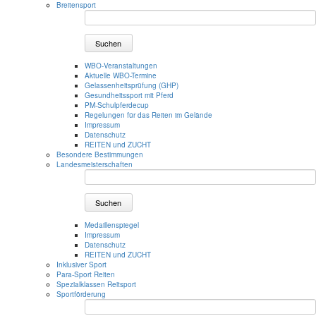
Breitensport
Suchen
WBO-Veranstaltungen
Aktuelle WBO-Termine
Gelassenheitsprüfung (GHP)
Gesundheitssport mit Pferd
PM-Schulpferdecup
Regelungen für das Reiten im Gelände
Impressum
Datenschutz
REITEN und ZUCHT
Besondere Bestimmungen
Landesmeisterschaften
Suchen
Medaillenspiegel
Impressum
Datenschutz
REITEN und ZUCHT
Inklusiver Sport
Para-Sport Reiten
Spezialklassen Reitsport
Sportförderung