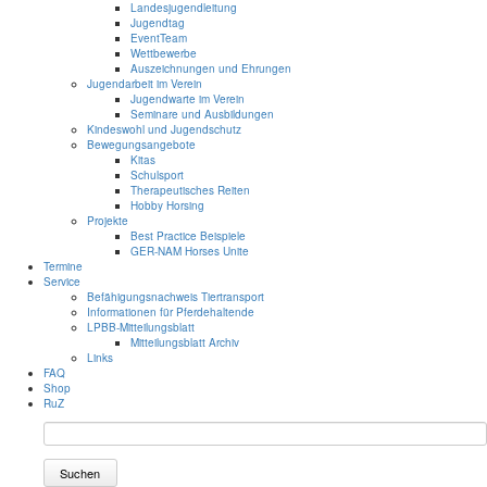
Landesjugendleitung
Jugendtag
EventTeam
Wettbewerbe
Auszeichnungen und Ehrungen
Jugendarbeit im Verein
Jugendwarte im Verein
Seminare und Ausbildungen
Kindeswohl und Jugendschutz
Bewegungsangebote
Kitas
Schulsport
Therapeutisches Reiten
Hobby Horsing
Projekte
Best Practice Beispiele
GER-NAM Horses Unite
Termine
Service
Befähigungsnachweis Tiertransport
Informationen für Pferdehaltende
LPBB-Mitteilungsblatt
Mitteilungsblatt Archiv
Links
FAQ
Shop
RuZ
Suchen