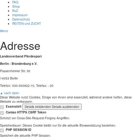
FAQ
Shop
RuZ
Impressum
Datenschutz
REITEN und ZUCHT
Menü
Adresse
Landesverband Pferdesport
Berlin - Brandenburg e.V.
Passenheimer Str. 30
14053 Berlin
Telefon: 030-300922-10, Telefax: - 20
▲ nach oben
Diese Website nutzt Cookies. Einige von ihnen sind essenziell, während andere helfen, diese
Website zu verbessern.
Essenziell
Details einblenden
Details ausblenden
Contao HTTPS CSRF Token
Schützt vor Cross-Site-Request-Forgery Angriffen.
Speicherdauer:
Dieses Cookie bleibt nur für die aktuelle Browsersitzung bestehen.
PHP SESSION ID
Speichert die aktuelle PHP-Session.