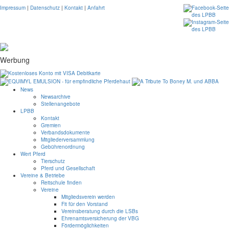
Impressum
|
Datenschutz
|
Kontakt
|
Anfahrt
Werbung
News
Newsarchive
Stellenangebote
LPBB
Kontakt
Gremien
Verbandsdokumente
Mitgliederversammlung
Gebührenordnung
Wert Pferd
Tierschutz
Pferd und Gesellschaft
Vereine & Betriebe
Reitschule finden
Vereine
Mitgliedsverein werden
Fit für den Vorstand
Vereinsberatung durch die LSBs
Ehrenamtsversicherung der VBG
Fördermöglichkeiten