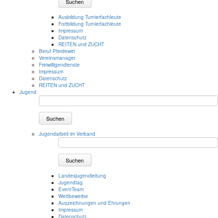
Suchen
Ausbildung Turnierfachleute
Fortbildung Turnierfachleute
Impressum
Datenschutz
REITEN und ZUCHT
Beruf Pferdewirt
Vereinsmanager
Freiwilligendienste
Impressum
Datenschutz
REITEN und ZUCHT
Jugend
Suchen
Jugendarbeit im Verband
Suchen
Landesjugendleitung
Jugendtag
EventTeam
Wettbewerbe
Auszeichnungen und Ehrungen
Impressum
Datenschutz