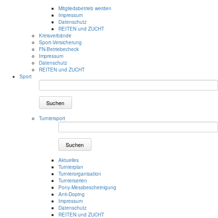
Mitgliedsbetrieb werden
Impressum
Datenschutz
REITEN und ZUCHT
Kreisverbände
Sport-Versicherung
FN-Betriebecheck
Impressum
Datenschutz
REITEN und ZUCHT
Sport
Suchen
Turniersport
Suchen
Aktuelles
Turnierplan
Turnierorganisation
Turnierserien
Pony-Messbescheinigung
Anti-Doping
Impressum
Datenschutz
REITEN und ZUCHT