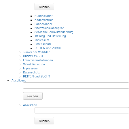
Suchen
Bundeskader
Kaderrichtlinie
Landeskader
Nachwuchskonzeption
8er-Team Berlin-Brandenburg
Training und Betreuung
Impressum
Datenschutz
REITEN und ZUCHT
Turnier der Vorbilder
HIPPOLOGICA
Fremdveranstaltungen
Veterinärmedizin
Impressum
Datenschutz
REITEN und ZUCHT
Ausbildung
Suchen
Abzeichen
Suchen