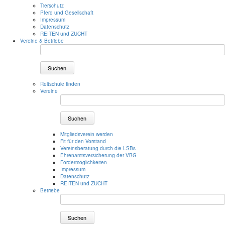
Tierschutz
Pferd und Gesellschaft
Impressum
Datenschutz
REITEN und ZUCHT
Vereine & Betriebe
Suchen
Reitschule finden
Vereine
Suchen
Mitgliedsverein werden
Fit für den Vorstand
Vereinsberatung durch die LSBs
Ehrenamtsversicherung der VBG
Fördermöglichkeiten
Impressum
Datenschutz
REITEN und ZUCHT
Betriebe
Suchen