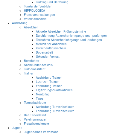
Training und Betreuung
Turnier der Vorbilder
HIPPOLOGICA
Fremdveranstaltungen
Veterinärmedizin
Ausbildung
Abzeichen
Aktuelle Abzeichen-Prüfungstermine
Durchführung Abzeichenlehrgänge und -prüfungen
Teilnahme Abzeichenlehrgänge und -prüfungen
Merkblätter Abzeichen
Kutschenführerschein
Bodenarbeit
Urkunden-Verlust
Berittführer
Sachkundenachweis
Trainerassistent
Trainer
Ausbildung Trainer
Lizenzen Trainer
Fortbildung Trainer
Ergänzungsqualifikationen
Mentoring
Tipps
Turnierfachleute
Ausbildung Turnierfachleute
Fortbildung Turnierfachleute
Beruf Pferdewirt
Vereinsmanager
Freiwilligendienste
Jugend
Jugendarbeit im Verband