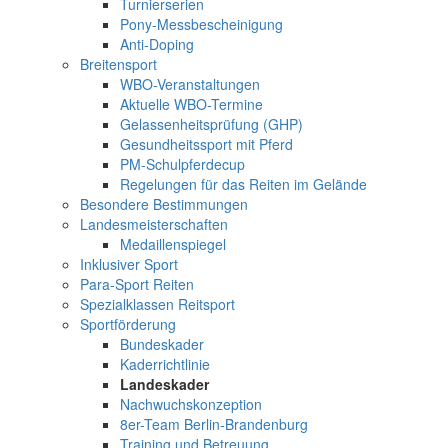
Turnierserien
Pony-Messbescheinigung
Anti-Doping
Breitensport
WBO-Veranstaltungen
Aktuelle WBO-Termine
Gelassenheitsprüfung (GHP)
Gesundheitssport mit Pferd
PM-Schulpferdecup
Regelungen für das Reiten im Gelände
Besondere Bestimmungen
Landesmeisterschaften
Medaillenspiegel
Inklusiver Sport
Para-Sport Reiten
Spezialklassen Reitsport
Sportförderung
Bundeskader
Kaderrichtlinie
Landeskader
Nachwuchskonzeption
8er-Team Berlin-Brandenburg
Training und Betreuung