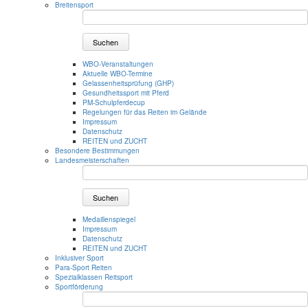
Breitensport
Suchen
WBO-Veranstaltungen
Aktuelle WBO-Termine
Gelassenheitsprüfung (GHP)
Gesundheitssport mit Pferd
PM-Schulpferdecup
Regelungen für das Reiten im Gelände
Impressum
Datenschutz
REITEN und ZUCHT
Besondere Bestimmungen
Landesmeisterschaften
Suchen
Medaillenspiegel
Impressum
Datenschutz
REITEN und ZUCHT
Inklusiver Sport
Para-Sport Reiten
Spezialklassen Reitsport
Sportförderung