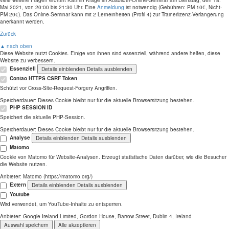
viele weitere Fragen erörtert Kathrin Krage im Ausbilder-Online-Seminar am Dienstag, den 18.
Mai 2021, von 20:00 bis 21:30 Uhr. Eine
Anmeldung
ist notwendig (Gebühren: PM 10€, Nicht-
PM 20€). Das Online-Seminar kann mit 2 Lerneinheiten (Profil 4) zur Trainerlizenz-Verlängerung
anerkannt werden.
Zurück
▲ nach oben
Diese Website nutzt Cookies. Einige von ihnen sind essenziell, während andere helfen, diese
Website zu verbessern.
Essenziell
Details einblenden
Details ausblenden
Contao HTTPS CSRF Token
Schützt vor Cross-Site-Request-Forgery Angriffen.
Speicherdauer:
Dieses Cookie bleibt nur für die aktuelle Browsersitzung bestehen.
PHP SESSION ID
Speichert die aktuelle PHP-Session.
Speicherdauer:
Dieses Cookie bleibt nur für die aktuelle Browsersitzung bestehen.
Analyse
Details einblenden
Details ausblenden
Matomo
Cookie von Matomo für Website-Analysen. Erzeugt statistische Daten darüber, wie die Besucher
die Website nutzen.
Anbieter:
Matomo (https://matomo.org/)
Extern
Details einblenden
Details ausblenden
Youtube
Wird verwendet, um YouTube-Inhalte zu entsperren.
Anbieter:
Google Ireland Limited, Gordon House, Barrow Street, Dublin 4, Ireland
Auswahl speichern
Alle akzeptieren