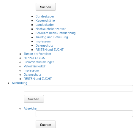
Suchen
Bundeskader
Kaderrichtlinie
Landeskader
Nachwuchskonzeption
8er-Team Berlin-Brandenburg
Training und Betreuung
Impressum
Datenschutz
REITEN und ZUCHT
Turnier der Vorbilder
HIPPOLOGICA
Fremdveranstaltungen
Veterinärmedizin
Impressum
Datenschutz
REITEN und ZUCHT
Ausbildung
Suchen
Abzeichen
Suchen