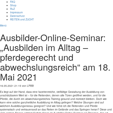
FAQ
Shop
RuZ
Impressum
Datenschutz
REITEN und ZUCHT
Menü
Ausbilder-Online-Seminar:
„Ausbilden im Alltag –
pferdegerecht und
abwechslungsreich“ am 18.
Mai 2021
16.05.2021 21:15
von LPBB
Es liegt auf der Hand, dass eine facettenreiche, vielfältige Gestaltung der Ausbildung von
unschätzbarem Wert ist – für die Reitenden, denen alle Türen geöffnet werden, und für die
Pferde, die durch ein abwechslungsreiches Training gesund und motiviert bleiben. Doch wie
kann eine solche ganzheitliche Ausbildung im Alltag gelingen? Welche Übungen sind auf
welchem Ausbildungsniveau geeignet? Und wie führe ich die Reitenden und Pferde
systematisch und vertrauensvoll an das Reiten im Gelände und das Springen heran? Diese und