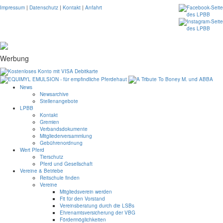
Impressum
|
Datenschutz
|
Kontakt
|
Anfahrt
Werbung
News
Newsarchive
Stellenangebote
LPBB
Kontakt
Gremien
Verbandsdokumente
Mitgliederversammlung
Gebührenordnung
Wert Pferd
Tierschutz
Pferd und Gesellschaft
Vereine & Betriebe
Reitschule finden
Vereine
Mitgliedsverein werden
Fit für den Vorstand
Vereinsberatung durch die LSBs
Ehrenamtsversicherung der VBG
Fördermöglichkeiten