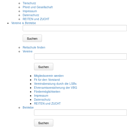
Tierschutz
Pferd und Gesellschaft
Impressum
Datenschutz
REITEN und ZUCHT
Vereine & Betriebe
Suchen
Reitschule finden
Vereine
Suchen
Mitgliedsverein werden
Fit für den Vorstand
Vereinsberatung durch die LSBs
Ehrenamtsversicherung der VBG
Fördermöglichkeiten
Impressum
Datenschutz
REITEN und ZUCHT
Betriebe
Suchen