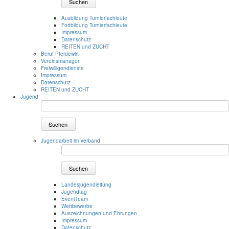
Suchen
Ausbildung Turnierfachleute
Fortbildung Turnierfachleute
Impressum
Datenschutz
REITEN und ZUCHT
Beruf Pferdewirt
Vereinsmanager
Freiwilligendienste
Impressum
Datenschutz
REITEN und ZUCHT
Jugend
Suchen
Jugendarbeit im Verband
Suchen
Landesjugendleitung
Jugendtag
EventTeam
Wettbewerbe
Auszeichnungen und Ehrungen
Impressum
Datenschutz