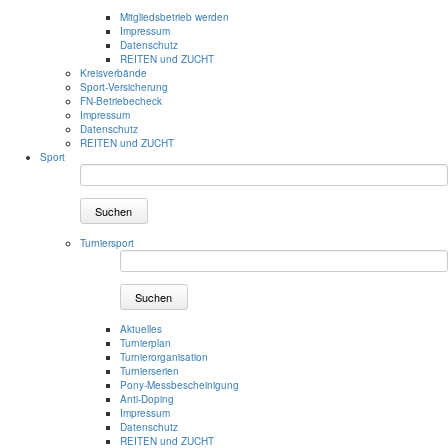
Mitgliedsbetrieb werden
Impressum
Datenschutz
REITEN und ZUCHT
Kreisverbände
Sport-Versicherung
FN-Betriebecheck
Impressum
Datenschutz
REITEN und ZUCHT
Sport
Suchen
Turniersport
Suchen
Aktuelles
Turnierplan
Turnierorganisation
Turnierserien
Pony-Messbescheinigung
Anti-Doping
Impressum
Datenschutz
REITEN und ZUCHT