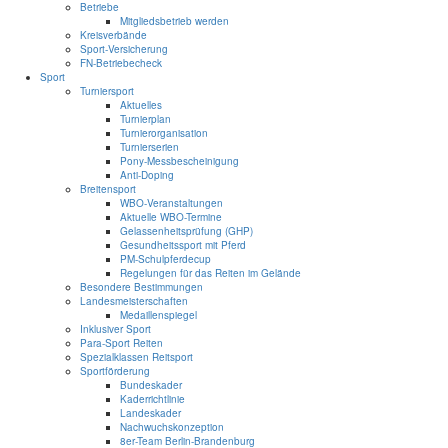
Betriebe
Mitgliedsbetrieb werden
Kreisverbände
Sport-Versicherung
FN-Betriebecheck
Sport
Turniersport
Aktuelles
Turnierplan
Turnierorganisation
Turnierserien
Pony-Messbescheinigung
Anti-Doping
Breitensport
WBO-Veranstaltungen
Aktuelle WBO-Termine
Gelassenheitsprüfung (GHP)
Gesundheitssport mit Pferd
PM-Schulpferdecup
Regelungen für das Reiten im Gelände
Besondere Bestimmungen
Landesmeisterschaften
Medaillenspiegel
Inklusiver Sport
Para-Sport Reiten
Spezialklassen Reitsport
Sportförderung
Bundeskader
Kaderrichtlinie
Landeskader
Nachwuchskonzeption
8er-Team Berlin-Brandenburg