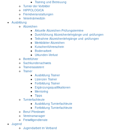
Training und Betreuung
Turnier der Vorbilder
HIPPOLOGICA
Fremdveranstaltungen
Veterinärmedizin
Ausbildung
Abzeichen
Aktuelle Abzeichen-Prüfungstermine
Durchführung Abzeichenlehrgänge und -prüfungen
Teilnahme Abzeichenlehrgänge und -prüfungen
Merkblätter Abzeichen
Kutschenführerschein
Bodenarbeit
Urkunden-Verlust
Berittführer
Sachkundenachweis
Trainerassistent
Trainer
Ausbildung Trainer
Lizenzen Trainer
Fortbildung Trainer
Ergänzungsqualifikationen
Mentoring
Tipps
Turnierfachleute
Ausbildung Turnierfachleute
Fortbildung Turnierfachleute
Beruf Pferdewirt
Vereinsmanager
Freiwilligendienste
Jugend
Jugendarbeit im Verband