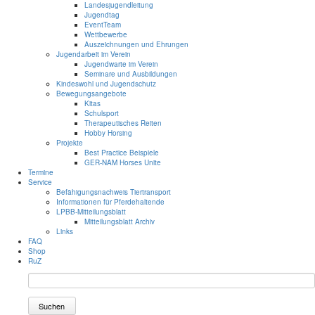
Landesjugendleitung
Jugendtag
EventTeam
Wettbewerbe
Auszeichnungen und Ehrungen
Jugendarbeit im Verein
Jugendwarte im Verein
Seminare und Ausbildungen
Kindeswohl und Jugendschutz
Bewegungsangebote
Kitas
Schulsport
Therapeutisches Reiten
Hobby Horsing
Projekte
Best Practice Beispiele
GER-NAM Horses Unite
Termine
Service
Befähigungsnachweis Tiertransport
Informationen für Pferdehaltende
LPBB-Mitteilungsblatt
Mitteilungsblatt Archiv
Links
FAQ
Shop
RuZ
Suchen