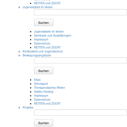
REITEN und ZUCHT
Jugendarbeit im Verein
Suchen
Jugendwarte im Verein
Seminare und Ausbildungen
Impressum
Datenschutz
REITEN und ZUCHT
Kindeswohl und Jugendschutz
Bewegungsangebote
Suchen
Kitas
Schulsport
Therapeutisches Reiten
Hobby Horsing
Impressum
Datenschutz
REITEN und ZUCHT
Projekte
Suchen