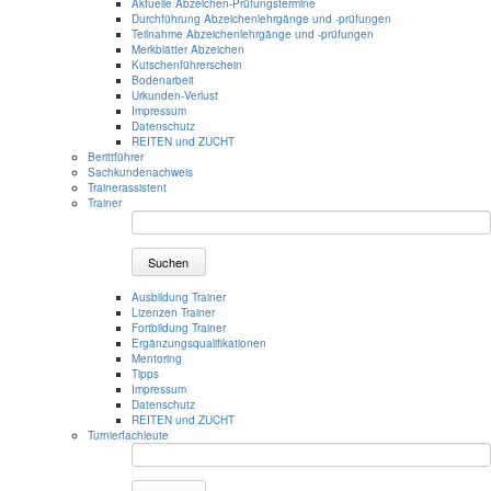
Aktuelle Abzeichen-Prüfungstermine
Durchführung Abzeichenlehrgänge und -prüfungen
Teilnahme Abzeichenlehrgänge und -prüfungen
Merkblätter Abzeichen
Kutschenführerschein
Bodenarbeit
Urkunden-Verlust
Impressum
Datenschutz
REITEN und ZUCHT
Berittführer
Sachkundenachweis
Trainerassistent
Trainer
Suchen
Ausbildung Trainer
Lizenzen Trainer
Fortbildung Trainer
Ergänzungsqualifikationen
Mentoring
Tipps
Impressum
Datenschutz
REITEN und ZUCHT
Turnierfachleute