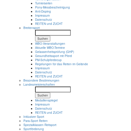
Turnierserien
Pony-Messbescheinigung
Anti-Doping
Impressum
Datenschutz
REITEN und ZUCHT
Breitensport
Suchen
WBO-Veranstaltungen
Aktuelle WBO-Termine
Gelassenheitsprüfung (GHP)
Gesundheitssport mit Pferd
PM-Schulpferdecup
Regelungen für das Reiten im Gelände
Impressum
Datenschutz
REITEN und ZUCHT
Besondere Bestimmungen
Landesmeisterschaften
Suchen
Medaillenspiegel
Impressum
Datenschutz
REITEN und ZUCHT
Inklusiver Sport
Para-Sport Reiten
Spezialklassen Reitsport
Sportförderung