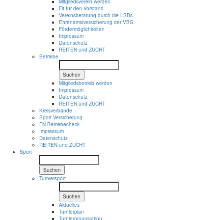
Mitgliedsverein werden
Fit für den Vorstand
Vereinsberatung durch die LSBs
Ehrenamtsversicherung der VBG
Fördermöglichkeiten
Impressum
Datenschutz
REITEN und ZUCHT
Betriebe
Suchen
Mitgliedsbetrieb werden
Impressum
Datenschutz
REITEN und ZUCHT
Kreisverbände
Sport-Versicherung
FN-Betriebecheck
Impressum
Datenschutz
REITEN und ZUCHT
Sport
Suchen
Turniersport
Suchen
Aktuelles
Turnierplan
Turnierorganisation