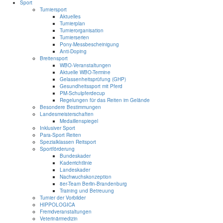
Sport
Turniersport
Aktuelles
Turnierplan
Turnierorganisation
Turnierserien
Pony-Messbescheinigung
Anti-Doping
Breitensport
WBO-Veranstaltungen
Aktuelle WBO-Termine
Gelassenheitsprüfung (GHP)
Gesundheitssport mit Pferd
PM-Schulpferdecup
Regelungen für das Reiten im Gelände
Besondere Bestimmungen
Landesmeisterschaften
Medaillenspiegel
Inklusiver Sport
Para-Sport Reiten
Spezialklassen Reitsport
Sportförderung
Bundeskader
Kaderrichtlinie
Landeskader
Nachwuchskonzeption
8er-Team Berlin-Brandenburg
Training und Betreuung
Turnier der Vorbilder
HIPPOLOGICA
Fremdveranstaltungen
Veterinärmedizin