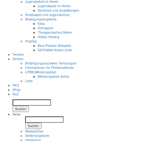
Jugendarbeit im Verein
Jugendwarte im Verein
Seminare und Ausbildungen
Kindeswohl und Jugendschutz
Bewegungsangebote
Kitas
Schulsport
Therapeutisches Reiten
Hobby Horsing
Projekte
Best Practice Beispiele
GER-NAM Horses Unite
Termine
Service
Befähigungsnachweis Tiertransport
Informationen für Pferdehaltende
LPBB-Mitteilungsblatt
Mitteilungsblatt Archiv
Links
FAQ
Shop
RuZ
Suchen
News
Suchen
Newsarchive
Stellenangebote
Impressum