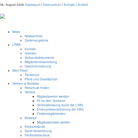
08. August 2026
Impressum
|
Datenschutz
|
Kontakt
|
Anfahrt
News
Newsarchive
Stellenangebote
LPBB
Kontakt
Gremien
Verbandsdokumente
Mitgliederversammlung
Gebührenordnung
Wert Pferd
Tierschutz
Pferd und Gesellschaft
Vereine & Betriebe
Reitschule finden
Vereine
Mitgliedsverein werden
Fit für den Vorstand
Vereinsberatung durch die LSBs
Ehrenamtsversicherung der VBG
Fördermöglichkeiten
Betriebe
Mitgliedsbetrieb werden
Kreisverbände
Sport-Versicherung
FN-Betriebecheck