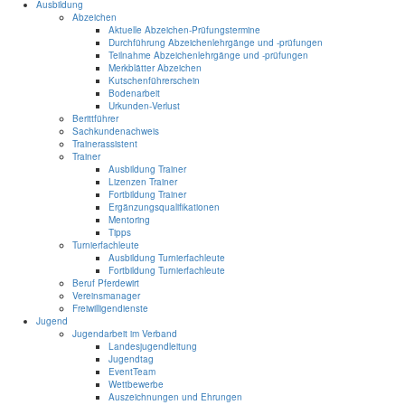
Ausbildung
Abzeichen
Aktuelle Abzeichen-Prüfungstermine
Durchführung Abzeichenlehrgänge und -prüfungen
Teilnahme Abzeichenlehrgänge und -prüfungen
Merkblätter Abzeichen
Kutschenführerschein
Bodenarbeit
Urkunden-Verlust
Berittführer
Sachkundenachweis
Trainerassistent
Trainer
Ausbildung Trainer
Lizenzen Trainer
Fortbildung Trainer
Ergänzungsqualifikationen
Mentoring
Tipps
Turnierfachleute
Ausbildung Turnierfachleute
Fortbildung Turnierfachleute
Beruf Pferdewirt
Vereinsmanager
Freiwilligendienste
Jugend
Jugendarbeit im Verband
Landesjugendleitung
Jugendtag
EventTeam
Wettbewerbe
Auszeichnungen und Ehrungen