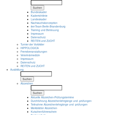
Suchen
Bundeskader
Kaderrichtlinie
Landeskader
Nachwuchskonzeption
8er-Team Berlin-Brandenburg
Training und Betreuung
Impressum
Datenschutz
REITEN und ZUCHT
Turnier der Vorbilder
HIPPOLOGICA
Fremdveranstaltungen
Veterinärmedizin
Impressum
Datenschutz
REITEN und ZUCHT
Ausbildung
Suchen
Abzeichen
Suchen
Aktuelle Abzeichen-Prüfungstermine
Durchführung Abzeichenlehrgänge und -prüfungen
Teilnahme Abzeichenlehrgänge und -prüfungen
Merkblätter Abzeichen
Kutschenführerschein