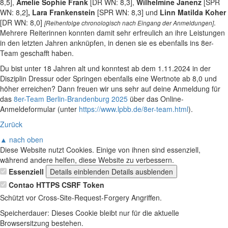
8,5],
Amelie Sophie Frank
[DR WN: 8,3],
Wilhelmine Janenz
[SPR
WN: 8,2]
, Lara Frankenstein
[SPR WN: 8,3] und
Linn Matilda Koher
[DR WN: 8,0]
.
[Reihenfolge chronologisch nach Eingang der Anmeldungen]
Mehrere Reiterinnen konnten damit sehr erfreulich an ihre Leistungen
in den letzten Jahren anknüpfen, in denen sie es ebenfalls ins 8er-
Team geschafft haben.
Du bist unter 18 Jahren alt und konntest ab dem 1.11.2024 in der
Disziplin Dressur oder Springen ebenfalls eine Wertnote ab 8,0 und
höher erreichen? Dann freuen wir uns sehr auf deine Anmeldung
für
das
8er-Team Berlin-Brandenburg 2025
über das Online-
Anmeldeformular (unter
https://www.lpbb.de/8er-team.html
).
Zurück
▲ nach oben
Diese Website nutzt Cookies. Einige von ihnen sind essenziell,
während andere helfen, diese Website zu verbessern.
Essenziell
Details einblenden
Details ausblenden
Contao HTTPS CSRF Token
Schützt vor Cross-Site-Request-Forgery Angriffen.
Speicherdauer:
Dieses Cookie bleibt nur für die aktuelle
Browsersitzung bestehen.