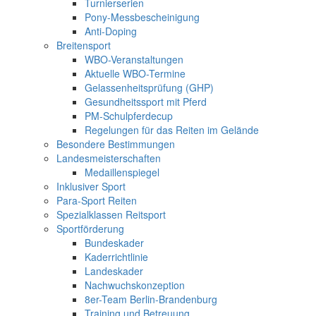
Turnierserien
Pony-Messbescheinigung
Anti-Doping
Breitensport
WBO-Veranstaltungen
Aktuelle WBO-Termine
Gelassenheitsprüfung (GHP)
Gesundheitssport mit Pferd
PM-Schulpferdecup
Regelungen für das Reiten im Gelände
Besondere Bestimmungen
Landesmeisterschaften
Medaillenspiegel
Inklusiver Sport
Para-Sport Reiten
Spezialklassen Reitsport
Sportförderung
Bundeskader
Kaderrichtlinie
Landeskader
Nachwuchskonzeption
8er-Team Berlin-Brandenburg
Training und Betreuung