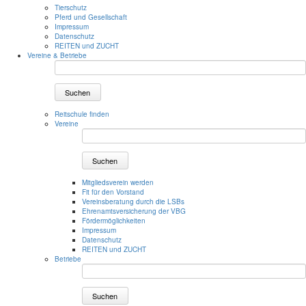
Tierschutz
Pferd und Gesellschaft
Impressum
Datenschutz
REITEN und ZUCHT
Vereine & Betriebe
Suchen
Reitschule finden
Vereine
Suchen
Mitgliedsverein werden
Fit für den Vorstand
Vereinsberatung durch die LSBs
Ehrenamtsversicherung der VBG
Fördermöglichkeiten
Impressum
Datenschutz
REITEN und ZUCHT
Betriebe
Suchen