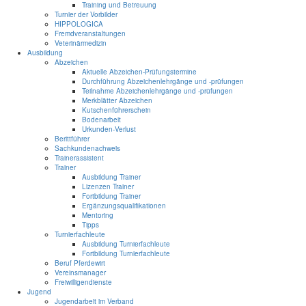
Training und Betreuung
Turnier der Vorbilder
HIPPOLOGICA
Fremdveranstaltungen
Veterinärmedizin
Ausbildung
Abzeichen
Aktuelle Abzeichen-Prüfungstermine
Durchführung Abzeichenlehrgänge und -prüfungen
Teilnahme Abzeichenlehrgänge und -prüfungen
Merkblätter Abzeichen
Kutschenführerschein
Bodenarbeit
Urkunden-Verlust
Berittführer
Sachkundenachweis
Trainerassistent
Trainer
Ausbildung Trainer
Lizenzen Trainer
Fortbildung Trainer
Ergänzungsqualifikationen
Mentoring
Tipps
Turnierfachleute
Ausbildung Turnierfachleute
Fortbildung Turnierfachleute
Beruf Pferdewirt
Vereinsmanager
Freiwilligendienste
Jugend
Jugendarbeit im Verband