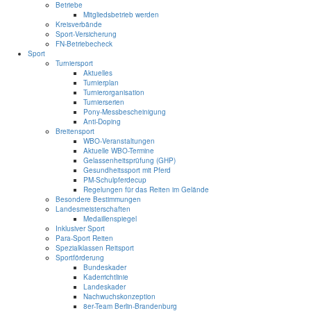
Betriebe
Mitgliedsbetrieb werden
Kreisverbände
Sport-Versicherung
FN-Betriebecheck
Sport
Turniersport
Aktuelles
Turnierplan
Turnierorganisation
Turnierserien
Pony-Messbescheinigung
Anti-Doping
Breitensport
WBO-Veranstaltungen
Aktuelle WBO-Termine
Gelassenheitsprüfung (GHP)
Gesundheitssport mit Pferd
PM-Schulpferdecup
Regelungen für das Reiten im Gelände
Besondere Bestimmungen
Landesmeisterschaften
Medaillenspiegel
Inklusiver Sport
Para-Sport Reiten
Spezialklassen Reitsport
Sportförderung
Bundeskader
Kaderrichtlinie
Landeskader
Nachwuchskonzeption
8er-Team Berlin-Brandenburg