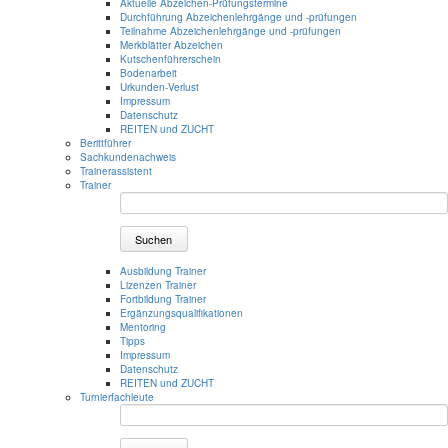
Aktuelle Abzeichen-Prüfungstermine
Durchführung Abzeichenlehrgänge und -prüfungen
Teilnahme Abzeichenlehrgänge und -prüfungen
Merkblätter Abzeichen
Kutschenführerschein
Bodenarbeit
Urkunden-Verlust
Impressum
Datenschutz
REITEN und ZUCHT
Berittführer
Sachkundenachweis
Trainerassistent
Trainer
Suchen
Ausbildung Trainer
Lizenzen Trainer
Fortbildung Trainer
Ergänzungsqualifikationen
Mentoring
Tipps
Impressum
Datenschutz
REITEN und ZUCHT
Turnierfachleute