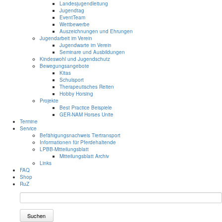
Landesjugendleitung
Jugendtag
EventTeam
Wettbewerbe
Auszeichnungen und Ehrungen
Jugendarbeit im Verein
Jugendwarte im Verein
Seminare und Ausbildungen
Kindeswohl und Jugendschutz
Bewegungsangebote
Kitas
Schulsport
Therapeutisches Reiten
Hobby Horsing
Projekte
Best Practice Beispiele
GER-NAM Horses Unite
Termine
Service
Befähigungsnachweis Tiertransport
Informationen für Pferdehaltende
LPBB-Mitteilungsblatt
Mitteilungsblatt Archiv
Links
FAQ
Shop
RuZ
Suchen