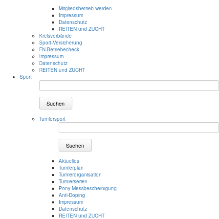
Mitgliedsbetrieb werden
Impressum
Datenschutz
REITEN und ZUCHT
Kreisverbände
Sport-Versicherung
FN-Betriebecheck
Impressum
Datenschutz
REITEN und ZUCHT
Sport
Suchen
Turniersport
Suchen
Aktuelles
Turnierplan
Turnierorganisation
Turnierserien
Pony-Messbescheinigung
Anti-Doping
Impressum
Datenschutz
REITEN und ZUCHT