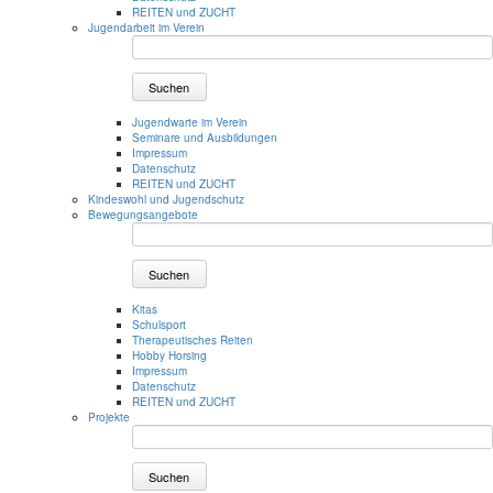
REITEN und ZUCHT
Jugendarbeit im Verein
Suchen
Jugendwarte im Verein
Seminare und Ausbildungen
Impressum
Datenschutz
REITEN und ZUCHT
Kindeswohl und Jugendschutz
Bewegungsangebote
Suchen
Kitas
Schulsport
Therapeutisches Reiten
Hobby Horsing
Impressum
Datenschutz
REITEN und ZUCHT
Projekte
Suchen