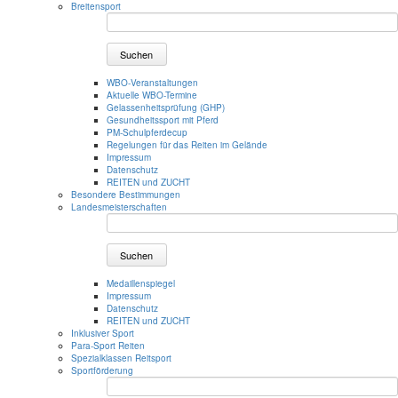
Breitensport
Suchen
WBO-Veranstaltungen
Aktuelle WBO-Termine
Gelassenheitsprüfung (GHP)
Gesundheitssport mit Pferd
PM-Schulpferdecup
Regelungen für das Reiten im Gelände
Impressum
Datenschutz
REITEN und ZUCHT
Besondere Bestimmungen
Landesmeisterschaften
Suchen
Medaillenspiegel
Impressum
Datenschutz
REITEN und ZUCHT
Inklusiver Sport
Para-Sport Reiten
Spezialklassen Reitsport
Sportförderung