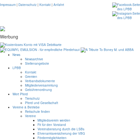
Impressum
|
Datenschutz
|
Kontakt
|
Anfahrt
Werbung
News
Newsarchive
Stellenangebote
LPBB
Kontakt
Gremien
Verbandsdokumente
Mitgliederversammlung
Gebührenordnung
Wert Pferd
Tierschutz
Pferd und Gesellschaft
Vereine & Betriebe
Reitschule finden
Vereine
Mitgliedsverein werden
Fit für den Vorstand
Vereinsberatung durch die LSBs
Ehrenamtsversicherung der VBG
Fördermöglichkeiten