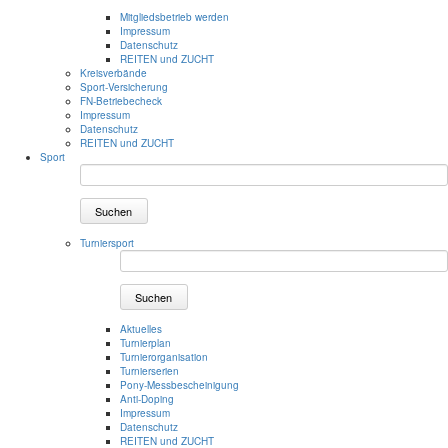
Mitgliedsbetrieb werden
Impressum
Datenschutz
REITEN und ZUCHT
Kreisverbände
Sport-Versicherung
FN-Betriebecheck
Impressum
Datenschutz
REITEN und ZUCHT
Sport
Suchen
Turniersport
Suchen
Aktuelles
Turnierplan
Turnierorganisation
Turnierserien
Pony-Messbescheinigung
Anti-Doping
Impressum
Datenschutz
REITEN und ZUCHT