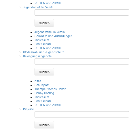
REITEN und ZUCHT
Jugendarbeit im Verein
Suchen
Jugendwarte im Verein
Seminare und Ausbildungen
Impressum
Datenschutz
REITEN und ZUCHT
Kindeswohl und Jugendschutz
Bewegungsangebote
Suchen
Kitas
Schulsport
Therapeutisches Reiten
Hobby Horsing
Impressum
Datenschutz
REITEN und ZUCHT
Projekte
Suchen