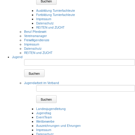
Suchen
Ausbildung Turnierfachleute
Fortbildung Turnierfachleute
Impressum
Datenschutz
REITEN und ZUCHT
Beruf Pferdewirt
Vereinsmanager
Freiwilligendienste
Impressum
Datenschutz
REITEN und ZUCHT
Jugend
Suchen
Jugendarbeit im Verband
Suchen
Landesjugendleitung
Jugendtag
EventTeam
Wettbewerbe
Auszeichnungen und Ehrungen
Impressum
Datenschutz