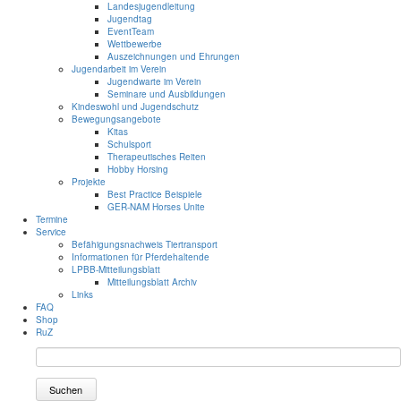
Landesjugendleitung
Jugendtag
EventTeam
Wettbewerbe
Auszeichnungen und Ehrungen
Jugendarbeit im Verein
Jugendwarte im Verein
Seminare und Ausbildungen
Kindeswohl und Jugendschutz
Bewegungsangebote
Kitas
Schulsport
Therapeutisches Reiten
Hobby Horsing
Projekte
Best Practice Beispiele
GER-NAM Horses Unite
Termine
Service
Befähigungsnachweis Tiertransport
Informationen für Pferdehaltende
LPBB-Mitteilungsblatt
Mitteilungsblatt Archiv
Links
FAQ
Shop
RuZ
Suchen