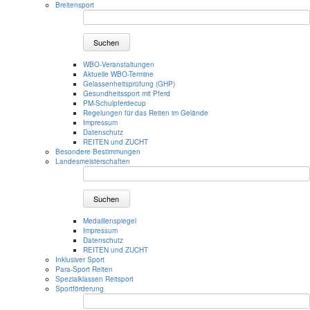
Breitensport
Suchen
WBO-Veranstaltungen
Aktuelle WBO-Termine
Gelassenheitsprüfung (GHP)
Gesundheitssport mit Pferd
PM-Schulpferdecup
Regelungen für das Reiten im Gelände
Impressum
Datenschutz
REITEN und ZUCHT
Besondere Bestimmungen
Landesmeisterschaften
Suchen
Medaillenspiegel
Impressum
Datenschutz
REITEN und ZUCHT
Inklusiver Sport
Para-Sport Reiten
Spezialklassen Reitsport
Sportförderung