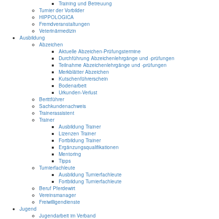
Training und Betreuung
Turnier der Vorbilder
HIPPOLOGICA
Fremdveranstaltungen
Veterinärmedizin
Ausbildung
Abzeichen
Aktuelle Abzeichen-Prüfungstermine
Durchführung Abzeichenlehrgänge und -prüfungen
Teilnahme Abzeichenlehrgänge und -prüfungen
Merkblätter Abzeichen
Kutschenführerschein
Bodenarbeit
Urkunden-Verlust
Berittführer
Sachkundenachweis
Trainerassistent
Trainer
Ausbildung Trainer
Lizenzen Trainer
Fortbildung Trainer
Ergänzungsqualifikationen
Mentoring
Tipps
Turnierfachleute
Ausbildung Turnierfachleute
Fortbildung Turnierfachleute
Beruf Pferdewirt
Vereinsmanager
Freiwilligendienste
Jugend
Jugendarbeit im Verband