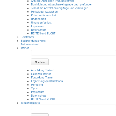
Aktuelle Abzeichen-Prüfungstermine
Durchführung Abzeichenlehrgänge und -prüfungen
Teilnahme Abzeichenlehrgänge und -prüfungen
Merkblätter Abzeichen
Kutschenführerschein
Bodenarbeit
Urkunden-Verlust
Impressum
Datenschutz
REITEN und ZUCHT
Berittführer
Sachkundenachweis
Trainerassistent
Trainer
Suchen
Ausbildung Trainer
Lizenzen Trainer
Fortbildung Trainer
Ergänzungsqualifikationen
Mentoring
Tipps
Impressum
Datenschutz
REITEN und ZUCHT
Turnierfachleute