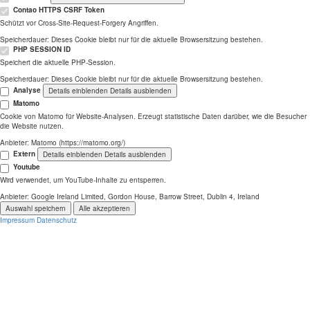
Contao HTTPS CSRF Token
Schützt vor Cross-Site-Request-Forgery Angriffen.
Speicherdauer:
Dieses Cookie bleibt nur für die aktuelle Browsersitzung bestehen.
PHP SESSION ID
Speichert die aktuelle PHP-Session.
Speicherdauer:
Dieses Cookie bleibt nur für die aktuelle Browsersitzung bestehen.
Analyse
Details einblenden
Details ausblenden
Matomo
Cookie von Matomo für Website-Analysen. Erzeugt statistische Daten darüber, wie die Besucher
die Website nutzen.
Anbieter:
Matomo (https://matomo.org/)
Extern
Details einblenden
Details ausblenden
Youtube
Wird verwendet, um YouTube-Inhalte zu entsperren.
Anbieter:
Google Ireland Limited, Gordon House, Barrow Street, Dublin 4, Ireland
Auswahl speichern
Alle akzeptieren
Impressum
Datenschutz