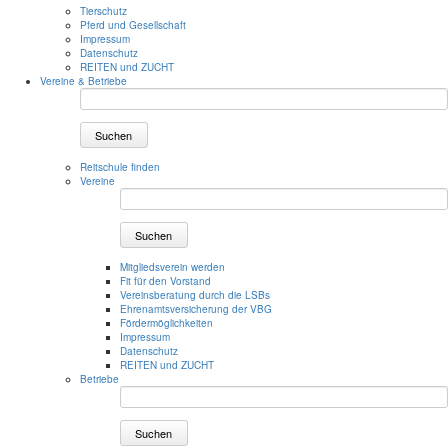
Tierschutz
Pferd und Gesellschaft
Impressum
Datenschutz
REITEN und ZUCHT
Vereine & Betriebe
Suchen
Reitschule finden
Vereine
Suchen
Mitgliedsverein werden
Fit für den Vorstand
Vereinsberatung durch die LSBs
Ehrenamtsversicherung der VBG
Fördermöglichkeiten
Impressum
Datenschutz
REITEN und ZUCHT
Betriebe
Suchen