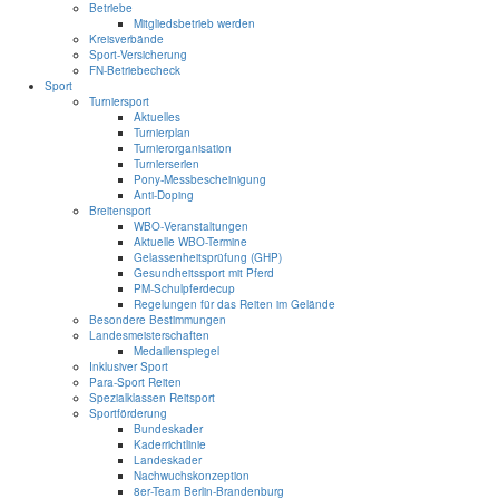
Betriebe
Mitgliedsbetrieb werden
Kreisverbände
Sport-Versicherung
FN-Betriebecheck
Sport
Turniersport
Aktuelles
Turnierplan
Turnierorganisation
Turnierserien
Pony-Messbescheinigung
Anti-Doping
Breitensport
WBO-Veranstaltungen
Aktuelle WBO-Termine
Gelassenheitsprüfung (GHP)
Gesundheitssport mit Pferd
PM-Schulpferdecup
Regelungen für das Reiten im Gelände
Besondere Bestimmungen
Landesmeisterschaften
Medaillenspiegel
Inklusiver Sport
Para-Sport Reiten
Spezialklassen Reitsport
Sportförderung
Bundeskader
Kaderrichtlinie
Landeskader
Nachwuchskonzeption
8er-Team Berlin-Brandenburg