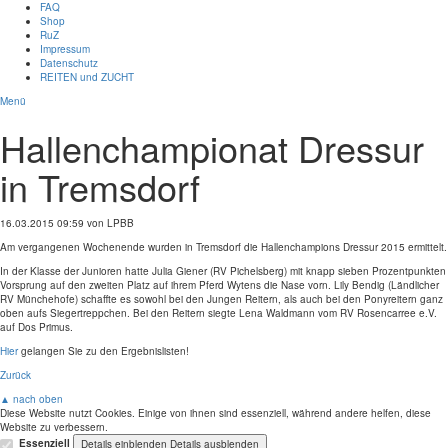
FAQ
Shop
RuZ
Impressum
Datenschutz
REITEN und ZUCHT
Menü
Hallenchampionat Dressur
in Tremsdorf
16.03.2015 09:59
von LPBB
Am vergangenen Wochenende wurden in Tremsdorf die Hallenchampions Dressur 2015 ermittelt.
In der Klasse der Junioren hatte Julia Giener (RV Pichelsberg) mit knapp sieben Prozentpunkten
Vorsprung auf den zweiten Platz auf ihrem Pferd Wytens die Nase vorn. Lily Bendig (Ländlicher
RV Münchehofe) schaffte es sowohl bei den Jungen Reitern, als auch bei den Ponyreitern ganz
oben aufs Siegertreppchen. Bei den Reitern siegte Lena Waldmann vom RV Rosencarree e.V.
auf Dos Primus.
Hier
gelangen Sie zu den Ergebnislisten!
Zurück
▲ nach oben
Diese Website nutzt Cookies. Einige von ihnen sind essenziell, während andere helfen, diese
Website zu verbessern.
Essenziell
Details einblenden
Details ausblenden