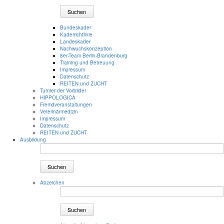
Suchen
Bundeskader
Kaderrichtlinie
Landeskader
Nachwuchskonzeption
8er-Team Berlin-Brandenburg
Training und Betreuung
Impressum
Datenschutz
REITEN und ZUCHT
Turnier der Vorbilder
HIPPOLOGICA
Fremdveranstaltungen
Veterinärmedizin
Impressum
Datenschutz
REITEN und ZUCHT
Ausbildung
Suchen
Abzeichen
Suchen