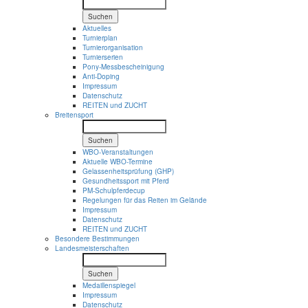
Suchen
Aktuelles
Turnierplan
Turnierorganisation
Turnierserien
Pony-Messbescheinigung
Anti-Doping
Impressum
Datenschutz
REITEN und ZUCHT
Breitensport
Suchen
WBO-Veranstaltungen
Aktuelle WBO-Termine
Gelassenheitsprüfung (GHP)
Gesundheitssport mit Pferd
PM-Schulpferdecup
Regelungen für das Reiten im Gelände
Impressum
Datenschutz
REITEN und ZUCHT
Besondere Bestimmungen
Landesmeisterschaften
Suchen
Medaillenspiegel
Impressum
Datenschutz