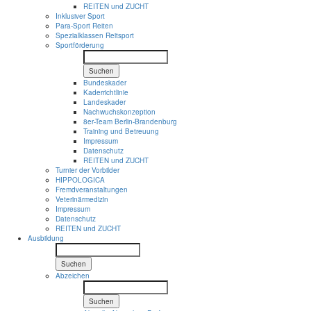
REITEN und ZUCHT
Inklusiver Sport
Para-Sport Reiten
Spezialklassen Reitsport
Sportförderung
Suchen
Bundeskader
Kaderrichtlinie
Landeskader
Nachwuchskonzeption
8er-Team Berlin-Brandenburg
Training und Betreuung
Impressum
Datenschutz
REITEN und ZUCHT
Turnier der Vorbilder
HIPPOLOGICA
Fremdveranstaltungen
Veterinärmedizin
Impressum
Datenschutz
REITEN und ZUCHT
Ausbildung
Suchen
Abzeichen
Suchen