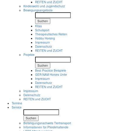
REITEN und ZUCHT
Kindeswohl und Jugendschutz
Bewegungsangebote
Suchen
Kitas
Schulsport
Therapeutisches Reiten
Hobby Horsing
Impressum
Datenschutz
REITEN und ZUCHT
Projekte
Suchen
Best Practice Beispiele
GER-NAM Horses Unite
Impressum
Datenschutz
REITEN und ZUCHT
Impressum
Datenschutz
REITEN und ZUCHT
Termine
Service
Suchen
Befähigungsnachweis Tiertransport
Informationen für Pferdehaltende