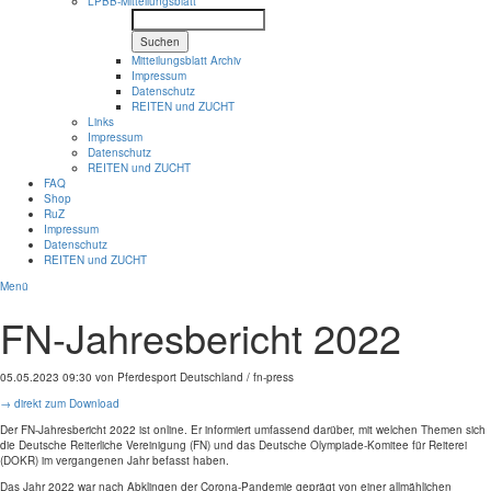
LPBB-Mitteilungsblatt
Suchen
Mitteilungsblatt Archiv
Impressum
Datenschutz
REITEN und ZUCHT
Links
Impressum
Datenschutz
REITEN und ZUCHT
FAQ
Shop
RuZ
Impressum
Datenschutz
REITEN und ZUCHT
Menü
FN-Jahresbericht 2022
05.05.2023 09:30
von Pferdesport Deutschland / fn-press
→ direkt zum Download
Der FN-Jahresbericht 2022 ist online. Er informiert umfassend darüber, mit welchen Themen sich
die Deutsche Reiterliche Vereinigung (FN) und das Deutsche Olympiade-Komitee für Reiterei
(DOKR) im vergangenen Jahr befasst haben.
Das Jahr 2022 war nach Abklingen der Corona-Pandemie geprägt von einer allmählichen