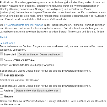
Rückkehr zur Normalität, gleichzeitig wurde der Aufschwung durch den Krieg in der Ukraine und
dessen Auswirkungen gebremst. Sportliche Höhepunkte waren die Weltmeisterschaften in
Herning (Dressur, Para-Dressur, Springen und Voltigieren) und in Pratoni del Vivaro
(Vielseitigkeit). Neben den wichtigsten Themen des Jahres beinhaltet der FN-Jahresbericht auch
eine Chronologie der Ereignisse, einen Finanzbericht, detaillierte Beschreibungen der Aufgaben
und Projekte sowie ausführliches Daten- und Zahlenmaterial.
Die
FN-Jahresberichte sind im FN-Shop
in der Rubrik Broschüren, Formulare, Verträge zu finden
und können von dort kostenlos heruntergeladen werden. Dort sind bereits auch Anlagen zum
Jahresbericht mit umfangreichen Statistiken aus dem Bereich Turniersport und Zucht zu finden.
Zurück
▲ nach oben
Diese Website nutzt Cookies. Einige von ihnen sind essenziell, während andere helfen, diese
Website zu verbessern.
Essenziell
Details einblenden
Details ausblenden
Contao HTTPS CSRF Token
Schützt vor Cross-Site-Request-Forgery Angriffen.
Speicherdauer:
Dieses Cookie bleibt nur für die aktuelle Browsersitzung bestehen.
PHP SESSION ID
Speichert die aktuelle PHP-Session.
Speicherdauer:
Dieses Cookie bleibt nur für die aktuelle Browsersitzung bestehen.
Analyse
Details einblenden
Details ausblenden
Matomo
Cookie von Matomo für Website-Analysen. Erzeugt statistische Daten darüber, wie die Besucher
die Website nutzen.