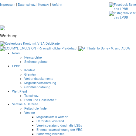
Impressum
|
Datenschutz
|
Kontakt
|
Anfahrt
Werbung
News
Newsarchive
Stellenangebote
LPBB
Kontakt
Gremien
Verbandsdokumente
Mitgliederversammlung
Gebührenordnung
Wert Pferd
Tierschutz
Pferd und Gesellschaft
Vereine & Betriebe
Reitschule finden
Vereine
Mitgliedsverein werden
Fit für den Vorstand
Vereinsberatung durch die LSBs
Ehrenamtsversicherung der VBG
Fördermöglichkeiten