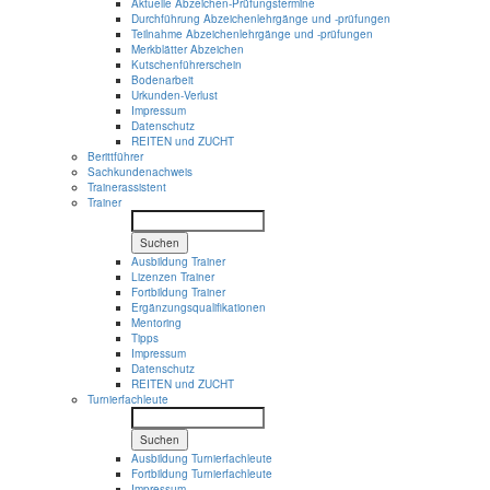
Aktuelle Abzeichen-Prüfungstermine
Durchführung Abzeichenlehrgänge und -prüfungen
Teilnahme Abzeichenlehrgänge und -prüfungen
Merkblätter Abzeichen
Kutschenführerschein
Bodenarbeit
Urkunden-Verlust
Impressum
Datenschutz
REITEN und ZUCHT
Berittführer
Sachkundenachweis
Trainerassistent
Trainer
Suchen
Ausbildung Trainer
Lizenzen Trainer
Fortbildung Trainer
Ergänzungsqualifikationen
Mentoring
Tipps
Impressum
Datenschutz
REITEN und ZUCHT
Turnierfachleute
Suchen
Ausbildung Turnierfachleute
Fortbildung Turnierfachleute
Impressum