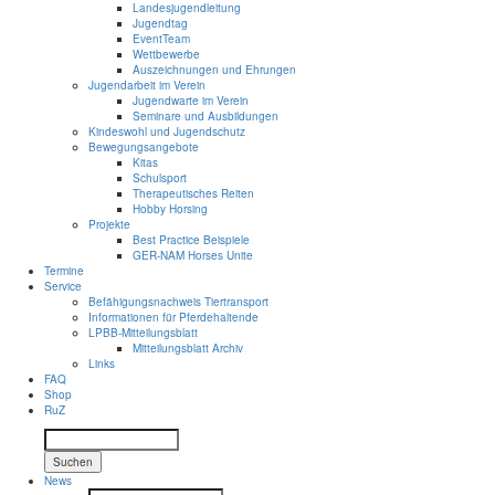
Landesjugendleitung
Jugendtag
EventTeam
Wettbewerbe
Auszeichnungen und Ehrungen
Jugendarbeit im Verein
Jugendwarte im Verein
Seminare und Ausbildungen
Kindeswohl und Jugendschutz
Bewegungsangebote
Kitas
Schulsport
Therapeutisches Reiten
Hobby Horsing
Projekte
Best Practice Beispiele
GER-NAM Horses Unite
Termine
Service
Befähigungsnachweis Tiertransport
Informationen für Pferdehaltende
LPBB-Mitteilungsblatt
Mitteilungsblatt Archiv
Links
FAQ
Shop
RuZ
Suchen
News