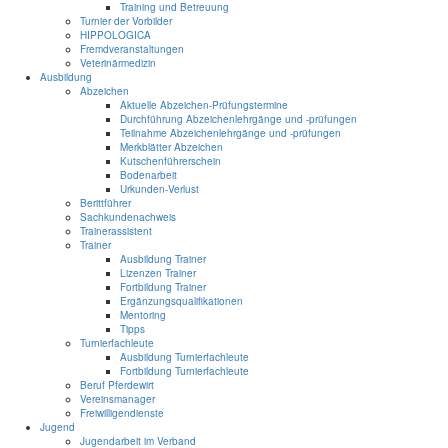
Training und Betreuung
Turnier der Vorbilder
HIPPOLOGICA
Fremdveranstaltungen
Veterinärmedizin
Ausbildung
Abzeichen
Aktuelle Abzeichen-Prüfungstermine
Durchführung Abzeichenlehrgänge und -prüfungen
Teilnahme Abzeichenlehrgänge und -prüfungen
Merkblätter Abzeichen
Kutschenführerschein
Bodenarbeit
Urkunden-Verlust
Berittführer
Sachkundenachweis
Trainerassistent
Trainer
Ausbildung Trainer
Lizenzen Trainer
Fortbildung Trainer
Ergänzungsqualifikationen
Mentoring
Tipps
Turnierfachleute
Ausbildung Turnierfachleute
Fortbildung Turnierfachleute
Beruf Pferdewirt
Vereinsmanager
Freiwilligendienste
Jugend
Jugendarbeit im Verband