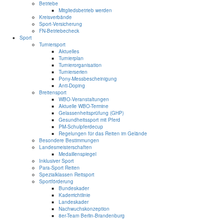
Betriebe
Mitgliedsbetrieb werden
Kreisverbände
Sport-Versicherung
FN-Betriebecheck
Sport
Turniersport
Aktuelles
Turnierplan
Turnierorganisation
Turnierserien
Pony-Messbescheinigung
Anti-Doping
Breitensport
WBO-Veranstaltungen
Aktuelle WBO-Termine
Gelassenheitsprüfung (GHP)
Gesundheitssport mit Pferd
PM-Schulpferdecup
Regelungen für das Reiten im Gelände
Besondere Bestimmungen
Landesmeisterschaften
Medaillenspiegel
Inklusiver Sport
Para-Sport Reiten
Spezialklassen Reitsport
Sportförderung
Bundeskader
Kaderrichtlinie
Landeskader
Nachwuchskonzeption
8er-Team Berlin-Brandenburg