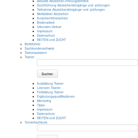
Aktuelle Abzeichen-Prüfungstermine
Durchführung Abzeichenlehrgänge und -prüfungen
Teilnahme Abzeichenlehrgänge und -prüfungen
Merkblätter Abzeichen
Kutschenführerschein
Bodenarbeit
Urkunden-Verlust
Impressum
Datenschutz
REITEN und ZUCHT
Berittführer
Sachkundenachweis
Trainerassistent
Trainer
Suchen
Ausbildung Trainer
Lizenzen Trainer
Fortbildung Trainer
Ergänzungsqualifikationen
Mentoring
Tipps
Impressum
Datenschutz
REITEN und ZUCHT
Turnierfachleute