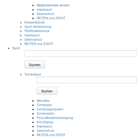
Mitgliedsbetrieb werden
Impressum
Datenschutz
REITEN und ZUCHT
Kreisverbände
Sport-Versicherung
FN-Betriebecheck
Impressum
Datenschutz
REITEN und ZUCHT
Sport
Suchen
Turniersport
Suchen
Aktuelles
Turnierplan
Turnierorganisation
Turnierserien
Pony-Messbescheinigung
Anti-Doping
Impressum
Datenschutz
REITEN und ZUCHT