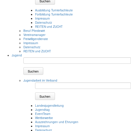
Suchen
Ausbildung Turnierfachleute
Fortbildung Turnierfachleute
Impressum
Datenschutz
REITEN und ZUCHT
Beruf Pferdewirt
Vereinsmanager
Freiwilligendienste
Impressum
Datenschutz
REITEN und ZUCHT
Jugend
Suchen
Jugendarbeit im Verband
Suchen
Landesjugendleitung
Jugendtag
EventTeam
Wettbewerbe
Auszeichnungen und Ehrungen
Impressum
Datenschutz