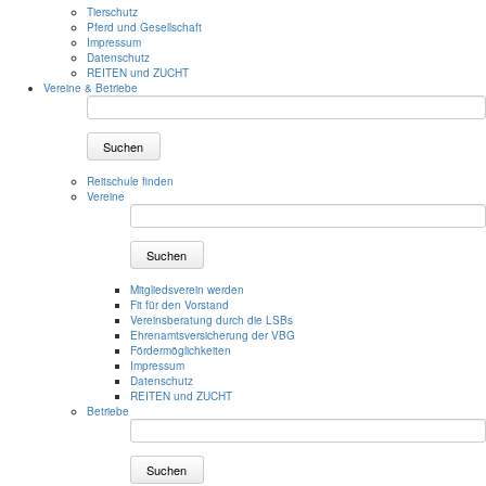
Tierschutz
Pferd und Gesellschaft
Impressum
Datenschutz
REITEN und ZUCHT
Vereine & Betriebe
Suchen
Reitschule finden
Vereine
Suchen
Mitgliedsverein werden
Fit für den Vorstand
Vereinsberatung durch die LSBs
Ehrenamtsversicherung der VBG
Fördermöglichkeiten
Impressum
Datenschutz
REITEN und ZUCHT
Betriebe
Suchen