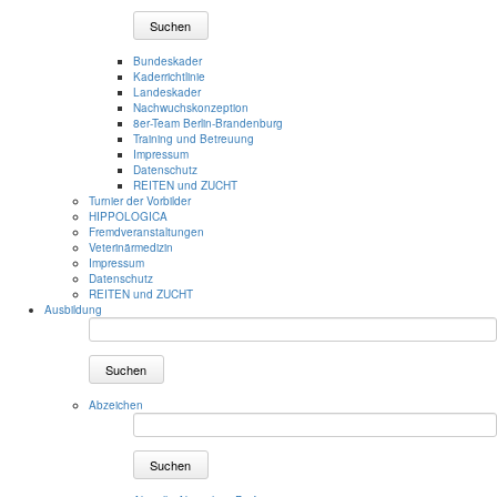
Suchen
Bundeskader
Kaderrichtlinie
Landeskader
Nachwuchskonzeption
8er-Team Berlin-Brandenburg
Training und Betreuung
Impressum
Datenschutz
REITEN und ZUCHT
Turnier der Vorbilder
HIPPOLOGICA
Fremdveranstaltungen
Veterinärmedizin
Impressum
Datenschutz
REITEN und ZUCHT
Ausbildung
Suchen
Abzeichen
Suchen