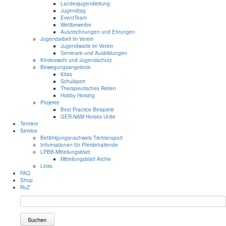
Landesjugendleitung
Jugendtag
EventTeam
Wettbewerbe
Auszeichnungen und Ehrungen
Jugendarbeit im Verein
Jugendwarte im Verein
Seminare und Ausbildungen
Kindeswohl und Jugendschutz
Bewegungsangebote
Kitas
Schulsport
Therapeutisches Reiten
Hobby Horsing
Projekte
Best Practice Beispiele
GER-NAM Horses Unite
Termine
Service
Befähigungsnachweis Tiertransport
Informationen für Pferdehaltende
LPBB-Mitteilungsblatt
Mitteilungsblatt Archiv
Links
FAQ
Shop
RuZ
Suchen