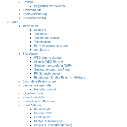
Betriebe
Mitgliedsbetrieb werden
Kreisverbände
Sport-Versicherung
FN-Betriebecheck
Sport
Turniersport
Aktuelles
Turnierplan
Turnierorganisation
Turnierserien
Pony-Messbescheinigung
Anti-Doping
Breitensport
WBO-Veranstaltungen
Aktuelle WBO-Termine
Gelassenheitsprüfung (GHP)
Gesundheitssport mit Pferd
PM-Schulpferdecup
Regelungen für das Reiten im Gelände
Besondere Bestimmungen
Landesmeisterschaften
Medaillenspiegel
Inklusiver Sport
Para-Sport Reiten
Spezialklassen Reitsport
Sportförderung
Bundeskader
Kaderrichtlinie
Landeskader
Nachwuchskonzeption
8er-Team Berlin-Brandenburg