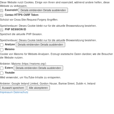
Diese Website nutzt Cookies. Einige von ihnen sind essenziell, während andere helfen, diese
Website zu verbessern.
Essenziell
Details einblenden
Details ausblenden
Contao HTTPS CSRF Token
Schützt vor Cross-Site-Request-Forgery Angriffen.
Speicherdauer:
Dieses Cookie bleibt nur für die aktuelle Browsersitzung bestehen.
PHP SESSION ID
Speichert die aktuelle PHP-Session.
Speicherdauer:
Dieses Cookie bleibt nur für die aktuelle Browsersitzung bestehen.
Analyse
Details einblenden
Details ausblenden
Matomo
Cookie von Matomo für Website-Analysen. Erzeugt statistische Daten darüber, wie die Besucher
die Website nutzen.
Anbieter:
Matomo (https://matomo.org/)
Extern
Details einblenden
Details ausblenden
Youtube
Wird verwendet, um YouTube-Inhalte zu entsperren.
Anbieter:
Google Ireland Limited, Gordon House, Barrow Street, Dublin 4, Ireland
Auswahl speichern
Alle akzeptieren
Impressum
Datenschutz