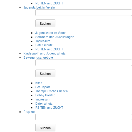
REITEN und ZUCHT
Jugendarbeit im Verein
Suchen
Jugendwarte im Verein
Seminare und Ausbildungen
Impressum
Datenschutz
REITEN und ZUCHT
Kindeswohl und Jugendschutz
Bewegungsangebote
Suchen
Kitas
Schulsport
Therapeutisches Reiten
Hobby Horsing
Impressum
Datenschutz
REITEN und ZUCHT
Projekte
Suchen