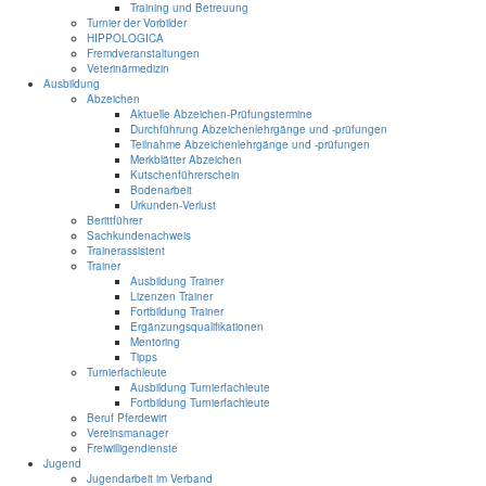
Training und Betreuung
Turnier der Vorbilder
HIPPOLOGICA
Fremdveranstaltungen
Veterinärmedizin
Ausbildung
Abzeichen
Aktuelle Abzeichen-Prüfungstermine
Durchführung Abzeichenlehrgänge und -prüfungen
Teilnahme Abzeichenlehrgänge und -prüfungen
Merkblätter Abzeichen
Kutschenführerschein
Bodenarbeit
Urkunden-Verlust
Berittführer
Sachkundenachweis
Trainerassistent
Trainer
Ausbildung Trainer
Lizenzen Trainer
Fortbildung Trainer
Ergänzungsqualifikationen
Mentoring
Tipps
Turnierfachleute
Ausbildung Turnierfachleute
Fortbildung Turnierfachleute
Beruf Pferdewirt
Vereinsmanager
Freiwilligendienste
Jugend
Jugendarbeit im Verband