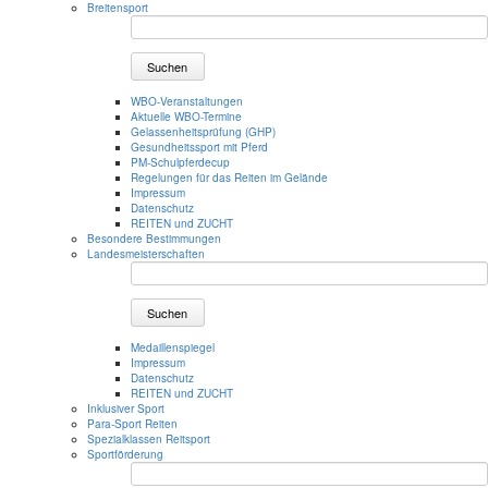
Breitensport
Suchen
WBO-Veranstaltungen
Aktuelle WBO-Termine
Gelassenheitsprüfung (GHP)
Gesundheitssport mit Pferd
PM-Schulpferdecup
Regelungen für das Reiten im Gelände
Impressum
Datenschutz
REITEN und ZUCHT
Besondere Bestimmungen
Landesmeisterschaften
Suchen
Medaillenspiegel
Impressum
Datenschutz
REITEN und ZUCHT
Inklusiver Sport
Para-Sport Reiten
Spezialklassen Reitsport
Sportförderung