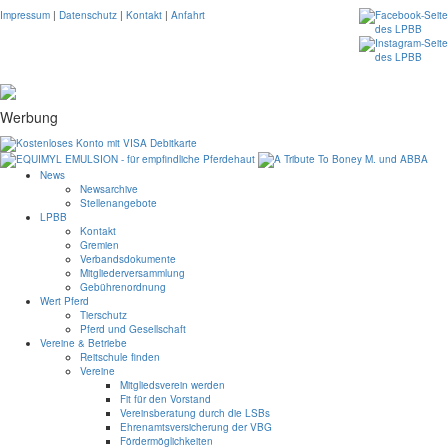
Impressum
|
Datenschutz
|
Kontakt
|
Anfahrt
Werbung
News
Newsarchive
Stellenangebote
LPBB
Kontakt
Gremien
Verbandsdokumente
Mitgliederversammlung
Gebührenordnung
Wert Pferd
Tierschutz
Pferd und Gesellschaft
Vereine & Betriebe
Reitschule finden
Vereine
Mitgliedsverein werden
Fit für den Vorstand
Vereinsberatung durch die LSBs
Ehrenamtsversicherung der VBG
Fördermöglichkeiten