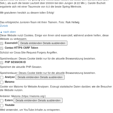
Sek.), als auch die beste Laufzeit über 2000m bei den Jungen (8:22 Min.). Carolin Buchelt
ergatterte sich mit einer Traumnote von 9,0 die beste Spring-Wertnote.
Wir gratulieren herzlich zu diesem tollen Erfolg!
Das erfolgreiche Junioren-Team mit ihren Trainern. Foto: Raik Hellwig
Zurück
▲ nach oben
Diese Website nutzt Cookies. Einige von ihnen sind essenziell, während andere helfen, diese
Website zu verbessern.
Essenziell
Details einblenden
Details ausblenden
Contao HTTPS CSRF Token
Schützt vor Cross-Site-Request-Forgery Angriffen.
Speicherdauer:
Dieses Cookie bleibt nur für die aktuelle Browsersitzung bestehen.
PHP SESSION ID
Speichert die aktuelle PHP-Session.
Speicherdauer:
Dieses Cookie bleibt nur für die aktuelle Browsersitzung bestehen.
Analyse
Details einblenden
Details ausblenden
Matomo
Cookie von Matomo für Website-Analysen. Erzeugt statistische Daten darüber, wie die Besucher
die Website nutzen.
Anbieter:
Matomo (https://matomo.org/)
Extern
Details einblenden
Details ausblenden
Youtube
Wird verwendet, um YouTube-Inhalte zu entsperren.