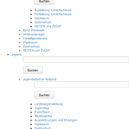
Suchen
Ausbildung Turnierfachleute
Fortbildung Turnierfachleute
Impressum
Datenschutz
REITEN und ZUCHT
Beruf Pferdewirt
Vereinsmanager
Freiwilligendienste
Impressum
Datenschutz
REITEN und ZUCHT
Jugend
Suchen
Jugendarbeit im Verband
Suchen
Landesjugendleitung
Jugendtag
EventTeam
Wettbewerbe
Auszeichnungen und Ehrungen
Impressum
Datenschutz