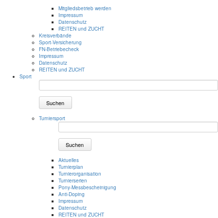
Mitgliedsbetrieb werden
Impressum
Datenschutz
REITEN und ZUCHT
Kreisverbände
Sport-Versicherung
FN-Betriebecheck
Impressum
Datenschutz
REITEN und ZUCHT
Sport
Suchen
Turniersport
Suchen
Aktuelles
Turnierplan
Turnierorganisation
Turnierserien
Pony-Messbescheinigung
Anti-Doping
Impressum
Datenschutz
REITEN und ZUCHT