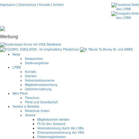
Impressum
|
Datenschutz
|
Kontakt
|
Anfahrt
Werbung
News
Newsarchive
Stellenangebote
LPBB
Kontakt
Gremien
Verbandsdokumente
Mitgliederversammlung
Gebührenordnung
Wert Pferd
Tierschutz
Pferd und Gesellschaft
Vereine & Betriebe
Reitschule finden
Vereine
Mitgliedsverein werden
Fit für den Vorstand
Vereinsberatung durch die LSBs
Ehrenamtsversicherung der VBG
Fördermöglichkeiten