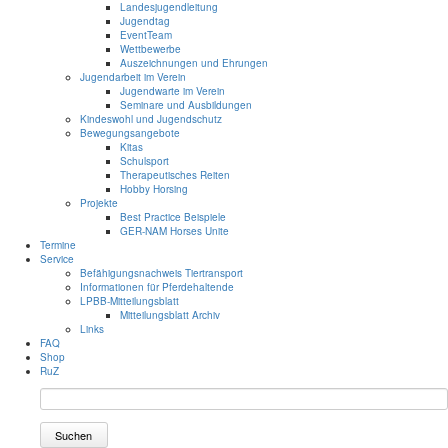
Landesjugendleitung
Jugendtag
EventTeam
Wettbewerbe
Auszeichnungen und Ehrungen
Jugendarbeit im Verein
Jugendwarte im Verein
Seminare und Ausbildungen
Kindeswohl und Jugendschutz
Bewegungsangebote
Kitas
Schulsport
Therapeutisches Reiten
Hobby Horsing
Projekte
Best Practice Beispiele
GER-NAM Horses Unite
Termine
Service
Befähigungsnachweis Tiertransport
Informationen für Pferdehaltende
LPBB-Mitteilungsblatt
Mitteilungsblatt Archiv
Links
FAQ
Shop
RuZ
Suchen