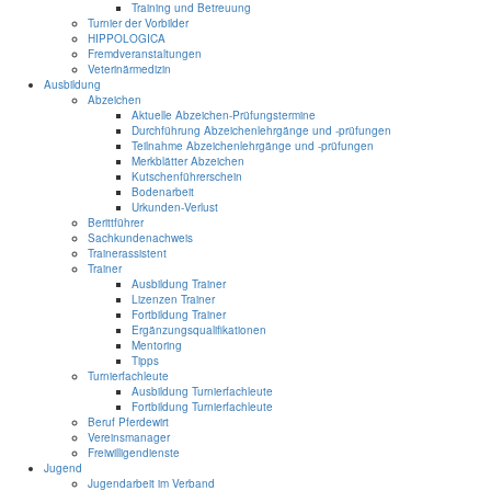
Training und Betreuung
Turnier der Vorbilder
HIPPOLOGICA
Fremdveranstaltungen
Veterinärmedizin
Ausbildung
Abzeichen
Aktuelle Abzeichen-Prüfungstermine
Durchführung Abzeichenlehrgänge und -prüfungen
Teilnahme Abzeichenlehrgänge und -prüfungen
Merkblätter Abzeichen
Kutschenführerschein
Bodenarbeit
Urkunden-Verlust
Berittführer
Sachkundenachweis
Trainerassistent
Trainer
Ausbildung Trainer
Lizenzen Trainer
Fortbildung Trainer
Ergänzungsqualifikationen
Mentoring
Tipps
Turnierfachleute
Ausbildung Turnierfachleute
Fortbildung Turnierfachleute
Beruf Pferdewirt
Vereinsmanager
Freiwilligendienste
Jugend
Jugendarbeit im Verband