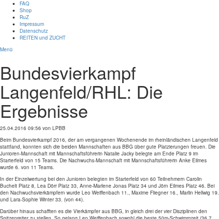
FAQ
Shop
RuZ
Impressum
Datenschutz
REITEN und ZUCHT
Menü
Bundesvierkampf
Langenfeld/RHL: Die
Ergebnisse
25.04.2016 09:56
von LPBB
Beim Bundesvierkampf 2016, der am vergangenen Wochenende im rheinländischen Langenfeld
stattfand, konnten sich die beiden Mannschaften aus BBG über gute Platzierungen freuen. Die
Junioren-Mannschaft mit Mannschaftsführerin Natalie Jacky belegte am Ende Platz 9 im
Starterfeld von 15 Teams. Die Nachwuchs-Mannschaft mit Mannschaftsführerin Anke Eilmes
wurde 6. von 11 Teams.
In der Einzelwertung bei den Junioren belegten im Starterfeld von 60 Teilnehmern Carolin
Buchelt Platz 8, Lea Dörr Platz 33, Anne-Marlene Jonas Platz 34 und Jörn Eilmes Platz 46. Bei
den Nachwuchsvierkämpfern wurde Leo Weiffenbach 11., Maxime Fliegner 16., Marlin Hellwig 19.
und Lara-Sophie Winter 33. (von 44).
Darüber hinaus schafften es die Vierkämpfer aus BBG, in gleich drei der vier Disziplinen den
Spitzenreiter zu stellen. So gelang Leo Weiffenbach sowohl die beste 50m-Schwimmzeit (36,7