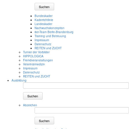
Suchen
Bundeskader
Kaderrichtlinie
Landeskader
Nachwuchskonzeption
8er-Team Berlin-Brandenburg
Training und Betreuung
Impressum
Datenschutz
REITEN und ZUCHT
Turnier der Vorbilder
HIPPOLOGICA
Fremdveranstaltungen
Veterinärmedizin
Impressum
Datenschutz
REITEN und ZUCHT
Ausbildung
Suchen
Abzeichen
Suchen