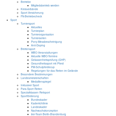
Betriebe
Mitgliedsbetrieb werden
Kreisverbände
Sport-Versicherung
FN-Betriebecheck
Sport
Turniersport
Aktuelles
Turnierplan
Turnierorganisation
Turnierserien
Pony-Messbescheinigung
Anti-Doping
Breitensport
WBO-Veranstaltungen
Aktuelle WBO-Termine
Gelassenheitsprüfung (GHP)
Gesundheitssport mit Pferd
PM-Schulpferdecup
Regelungen für das Reiten im Gelände
Besondere Bestimmungen
Landesmeisterschaften
Medaillenspiegel
Inklusiver Sport
Para-Sport Reiten
Spezialklassen Reitsport
Sportförderung
Bundeskader
Kaderrichtlinie
Landeskader
Nachwuchskonzeption
8er-Team Berlin-Brandenburg