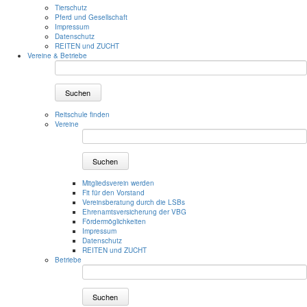
Tierschutz
Pferd und Gesellschaft
Impressum
Datenschutz
REITEN und ZUCHT
Vereine & Betriebe
Suchen
Reitschule finden
Vereine
Suchen
Mitgliedsverein werden
Fit für den Vorstand
Vereinsberatung durch die LSBs
Ehrenamtsversicherung der VBG
Fördermöglichkeiten
Impressum
Datenschutz
REITEN und ZUCHT
Betriebe
Suchen