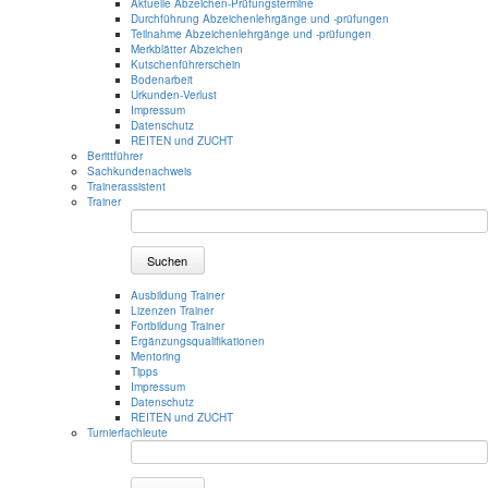
Aktuelle Abzeichen-Prüfungstermine
Durchführung Abzeichenlehrgänge und -prüfungen
Teilnahme Abzeichenlehrgänge und -prüfungen
Merkblätter Abzeichen
Kutschenführerschein
Bodenarbeit
Urkunden-Verlust
Impressum
Datenschutz
REITEN und ZUCHT
Berittführer
Sachkundenachweis
Trainerassistent
Trainer
Suchen
Ausbildung Trainer
Lizenzen Trainer
Fortbildung Trainer
Ergänzungsqualifikationen
Mentoring
Tipps
Impressum
Datenschutz
REITEN und ZUCHT
Turnierfachleute