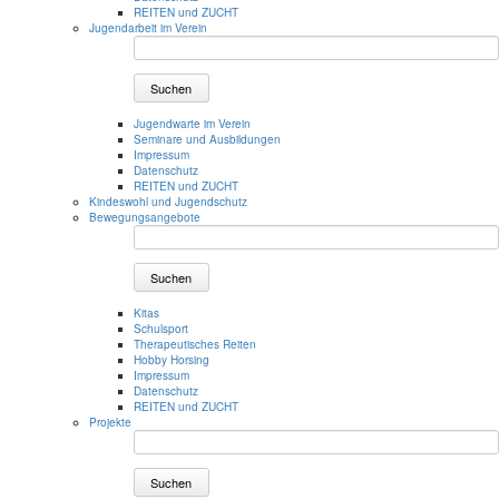
REITEN und ZUCHT
Jugendarbeit im Verein
Suchen
Jugendwarte im Verein
Seminare und Ausbildungen
Impressum
Datenschutz
REITEN und ZUCHT
Kindeswohl und Jugendschutz
Bewegungsangebote
Suchen
Kitas
Schulsport
Therapeutisches Reiten
Hobby Horsing
Impressum
Datenschutz
REITEN und ZUCHT
Projekte
Suchen