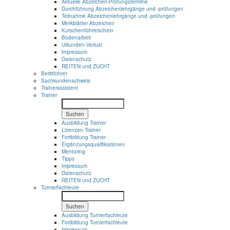
Aktuelle Abzeichen-Prüfungstermine
Durchführung Abzeichenlehrgänge und -prüfungen
Teilnahme Abzeichenlehrgänge und -prüfungen
Merkblätter Abzeichen
Kutschenführerschein
Bodenarbeit
Urkunden-Verlust
Impressum
Datenschutz
REITEN und ZUCHT
Berittführer
Sachkundenachweis
Trainerassistent
Trainer
Suchen
Ausbildung Trainer
Lizenzen Trainer
Fortbildung Trainer
Ergänzungsqualifikationen
Mentoring
Tipps
Impressum
Datenschutz
REITEN und ZUCHT
Turnierfachleute
Suchen
Ausbildung Turnierfachleute
Fortbildung Turnierfachleute
Impressum