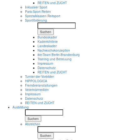
REITEN und ZUCHT
Inklusiver Sport
Para-Sport Reiten
Spezialklassen Reitsport
Sportförderung
Suchen
Bundeskader
Kaderrichtlinie
Landeskader
Nachwuchskonzeption
8er-Team Berlin-Brandenburg
Training und Betreuung
Impressum
Datenschutz
REITEN und ZUCHT
Turnier der Vorbilder
HIPPOLOGICA
Fremdveranstaltungen
Veterinärmedizin
Impressum
Datenschutz
REITEN und ZUCHT
Ausbildung
Suchen
Abzeichen
Suchen