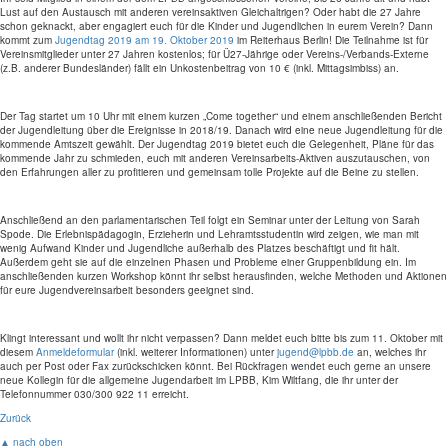
Lust auf den Austausch mit anderen vereinsaktiven Gleichaltrigen? Oder habt die 27 Jahre
schon geknackt, aber engagiert euch für die Kinder und Jugendlichen in eurem Verein? Dann
kommt zum
Jugendtag 2019 am 19. Oktober 2019
im Reiterhaus Berlin! Die Teilnahme ist für
Vereinsmitglieder unter 27 Jahren kostenlos; für Ü27-Jährige oder Vereins-/Verbands-Externe
(z.B. anderer Bundesländer) fällt ein Unkostenbeitrag von 10 € (inkl. Mittagsimbiss) an.
Der Tag startet um 10 Uhr mit einem kurzen „Come together“ und einem anschließenden Bericht
der Jugendleitung über die Ereignisse in 2018/19. Danach wird eine neue Jugendleitung für die
kommende Amtszeit gewählt. Der Jugendtag 2019 bietet euch die Gelegenheit, Pläne für das
kommende Jahr zu schmieden, euch mit anderen Vereinsarbeits-Aktiven auszutauschen, von
den Erfahrungen aller zu profitieren und gemeinsam tolle Projekte auf die Beine zu stellen.
Anschließend an den parlamentarischen Teil folgt ein Seminar unter der Leitung von Sarah
Spode. Die Erlebnispädagogin, Erzieherin und Lehramtsstudentin wird zeigen, wie man mit
wenig Aufwand Kinder und Jugendliche außerhalb des Platzes beschäftigt und fit hält.
Außerdem geht sie auf die einzelnen Phasen und Probleme einer Gruppenbildung ein. Im
anschließenden kurzen Workshop könnt ihr selbst herausfinden, welche Methoden und Aktionen
für eure Jugendvereinsarbeit besonders geeignet sind.
Klingt interessant und wollt ihr nicht verpassen? Dann meldet euch bitte bis zum 11. Oktober mit
diesem
Anmeldeformular
(inkl. weiterer Informationen) unter
jugend@lpbb.de
an, welches ihr
auch per Post oder Fax zurückschicken könnt. Bei Rückfragen wendet euch gerne an unsere
neue Kollegin für die allgemeine Jugendarbeit im LPBB, Kim Wiltfang, die ihr unter der
Telefonnummer 030/300 922 11 erreicht.
Zurück
▲ nach oben