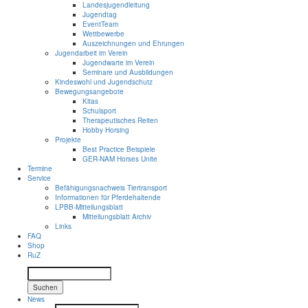
Landesjugendleitung
Jugendtag
EventTeam
Wettbewerbe
Auszeichnungen und Ehrungen
Jugendarbeit im Verein
Jugendwarte im Verein
Seminare und Ausbildungen
Kindeswohl und Jugendschutz
Bewegungsangebote
Kitas
Schulsport
Therapeutisches Reiten
Hobby Horsing
Projekte
Best Practice Beispiele
GER-NAM Horses Unite
Termine
Service
Befähigungsnachweis Tiertransport
Informationen für Pferdehaltende
LPBB-Mitteilungsblatt
Mitteilungsblatt Archiv
Links
FAQ
Shop
RuZ
Suchen
News