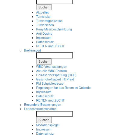
Suchen
Aktuelles
Turnierplan
Turnierorganisation
Turnierserien
Pony-Messbescheinigung
Anti-Doping
Impressum
Datenschutz
REITEN und ZUCHT
Breitensport
Suchen
WBO-Veranstaltungen
Aktuelle WBO-Termine
Gelassenheitsprüfung (GHP)
Gesundheitssport mit Pferd
PM-Schulpferdecup
Regelungen für das Reiten im Gelände
Impressum
Datenschutz
REITEN und ZUCHT
Besondere Bestimmungen
Landesmeisterschaften
Suchen
Medaillenspiegel
Impressum
Datenschutz