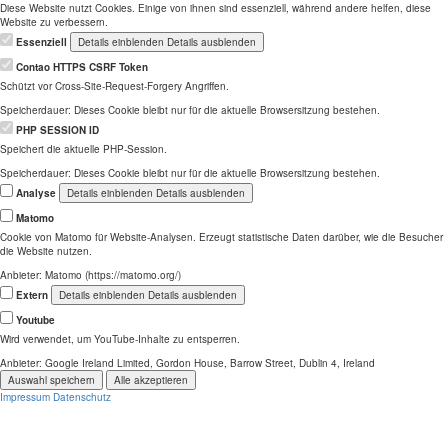
Diese Website nutzt Cookies. Einige von ihnen sind essenziell, während andere helfen, diese
Website zu verbessern.
Essenziell
Details einblenden
Details ausblenden
Contao HTTPS CSRF Token
Schützt vor Cross-Site-Request-Forgery Angriffen.
Speicherdauer:
Dieses Cookie bleibt nur für die aktuelle Browsersitzung bestehen.
PHP SESSION ID
Speichert die aktuelle PHP-Session.
Speicherdauer:
Dieses Cookie bleibt nur für die aktuelle Browsersitzung bestehen.
Analyse
Details einblenden
Details ausblenden
Matomo
Cookie von Matomo für Website-Analysen. Erzeugt statistische Daten darüber, wie die Besucher
die Website nutzen.
Anbieter:
Matomo (https://matomo.org/)
Extern
Details einblenden
Details ausblenden
Youtube
Wird verwendet, um YouTube-Inhalte zu entsperren.
Anbieter:
Google Ireland Limited, Gordon House, Barrow Street, Dublin 4, Ireland
Auswahl speichern
Alle akzeptieren
Impressum
Datenschutz