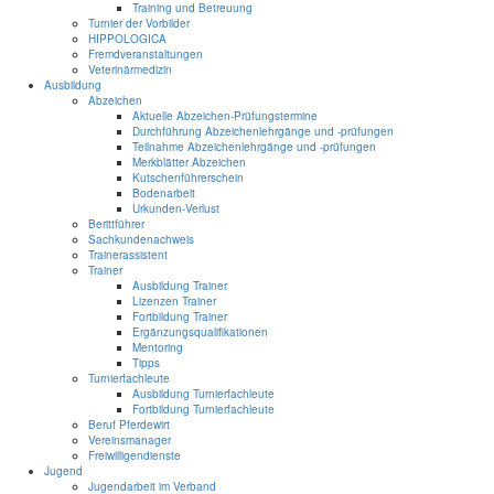
Training und Betreuung
Turnier der Vorbilder
HIPPOLOGICA
Fremdveranstaltungen
Veterinärmedizin
Ausbildung
Abzeichen
Aktuelle Abzeichen-Prüfungstermine
Durchführung Abzeichenlehrgänge und -prüfungen
Teilnahme Abzeichenlehrgänge und -prüfungen
Merkblätter Abzeichen
Kutschenführerschein
Bodenarbeit
Urkunden-Verlust
Berittführer
Sachkundenachweis
Trainerassistent
Trainer
Ausbildung Trainer
Lizenzen Trainer
Fortbildung Trainer
Ergänzungsqualifikationen
Mentoring
Tipps
Turnierfachleute
Ausbildung Turnierfachleute
Fortbildung Turnierfachleute
Beruf Pferdewirt
Vereinsmanager
Freiwilligendienste
Jugend
Jugendarbeit im Verband