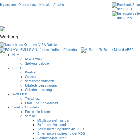
Impressum
|
Datenschutz
|
Kontakt
|
Anfahrt
Werbung
News
Newsarchive
Stellenangebote
LPBB
Kontakt
Gremien
Verbandsdokumente
Mitgliederversammlung
Gebührenordnung
Wert Pferd
Tierschutz
Pferd und Gesellschaft
Vereine & Betriebe
Reitschule finden
Vereine
Mitgliedsverein werden
Fit für den Vorstand
Vereinsberatung durch die LSBs
Ehrenamtsversicherung der VBG
Fördermöglichkeiten