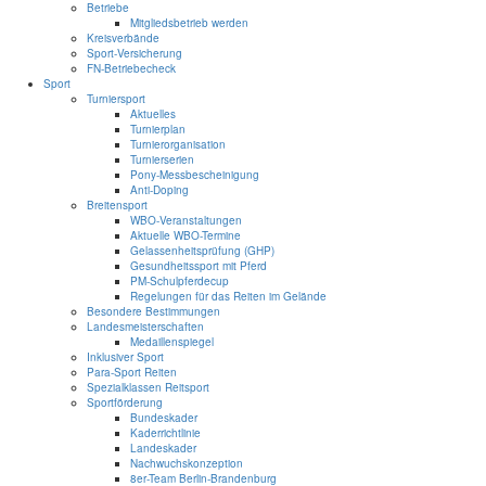
Betriebe
Mitgliedsbetrieb werden
Kreisverbände
Sport-Versicherung
FN-Betriebecheck
Sport
Turniersport
Aktuelles
Turnierplan
Turnierorganisation
Turnierserien
Pony-Messbescheinigung
Anti-Doping
Breitensport
WBO-Veranstaltungen
Aktuelle WBO-Termine
Gelassenheitsprüfung (GHP)
Gesundheitssport mit Pferd
PM-Schulpferdecup
Regelungen für das Reiten im Gelände
Besondere Bestimmungen
Landesmeisterschaften
Medaillenspiegel
Inklusiver Sport
Para-Sport Reiten
Spezialklassen Reitsport
Sportförderung
Bundeskader
Kaderrichtlinie
Landeskader
Nachwuchskonzeption
8er-Team Berlin-Brandenburg