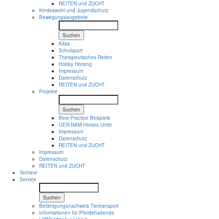
REITEN und ZUCHT
Kindeswohl und Jugendschutz
Bewegungsangebote
Suchen
Kitas
Schulsport
Therapeutisches Reiten
Hobby Horsing
Impressum
Datenschutz
REITEN und ZUCHT
Projekte
Suchen
Best Practice Beispiele
GER-NAM Horses Unite
Impressum
Datenschutz
REITEN und ZUCHT
Impressum
Datenschutz
REITEN und ZUCHT
Termine
Service
Suchen
Befähigungsnachweis Tiertransport
Informationen für Pferdehaltende