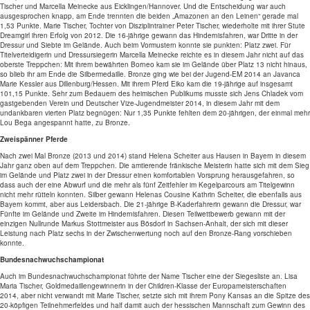
Tischer und Marcella Meinecke aus Eicklingen/Hannover. Und die Entscheidung war auch
ausgesprochen knapp, am Ende trennten die beiden „Amazonen an den Leinen“ gerade mal
1,53 Punkte. Marie Tischer, Tochter von Disziplintrainer Peter Tischer, wiederholte mit ihrer Stute
Dreamgirl ihren Erfolg von 2012. Die 16-jährige gewann das Hindernisfahren, war Dritte in der
Dressur und Siebte im Gelände. Auch beim Vormustern konnte sie punkten: Platz zwei. Für
Titelverteidigerin und Dressursiegerin Marcella Meinecke reichte es in diesem Jahr nicht auf das
oberste Treppchen: Mit ihrem bewährten Borneo kam sie im Gelände über Platz 13 nicht hinaus,
so blieb ihr am Ende die Silbermedaille. Bronze ging wie bei der Jugend-EM 2014 an Javanca
Marie Kessler aus Dillenburg/Hessen. Mit ihrem Pferd Eiko kam die 19-jährige auf insgesamt
101,15 Punkte. Sehr zum Bedauern des heimischen Publikums musste sich Jens Chladek vom
gastgebenden Verein und Deutscher Vize-Jugendmeister 2014, in diesem Jahr mit dem
undankbaren vierten Platz begnügen: Nur 1,35 Punkte fehlten dem 20-jährigen, der einmal mehr
Lou Bega angespannt hatte, zu Bronze.
Zweispänner Pferde
Nach zwei Mal Bronze (2013 und 2014) stand Helena Scheiter aus Hausen in Bayern in diesem
Jahr ganz oben auf dem Treppchen. Die amtierende fränkische Meisterin hatte sich mit dem Sieg
im Gelände und Platz zwei in der Dressur einen komfortablen Vorsprung herausgefahren, so
dass auch der eine Abwurf und die mehr als fünf Zeitfehler im Kegelparcours am Titelgewinn
nicht mehr rütteln konnten. Silber gewann Helenas Cousine Kathrin Scheiter, die ebenfalls aus
Bayern kommt, aber aus Leidersbach. Die 21-jährige B-Kaderfahrerin gewann die Dressur, war
Fünfte im Gelände und Zweite im Hindernisfahren. Diesen Teilwettbewerb gewann mit der
einzigen Nullrunde Markus Stottmeister aus Bösdorf in Sachsen-Anhalt, der sich mit dieser
Leistung nach Platz sechs in der Zwischenwertung noch auf den Bronze-Rang vorschieben
konnte.
Bundesnachwuchschampionat
Auch im Bundesnachwuchschampionat führte der Name Tischer eine der Siegesliste an. Lisa
Maria Tischer, Goldmedaillengewinnerin in der Children-Klasse der Europameisterschaften
2014, aber nicht verwandt mit Marie Tischer, setzte sich mit ihrem Pony Kansas an die Spitze des
20-köpfigen Teilnehmerfeldes und half damit auch der hessischen Mannschaft zum Gewinn des