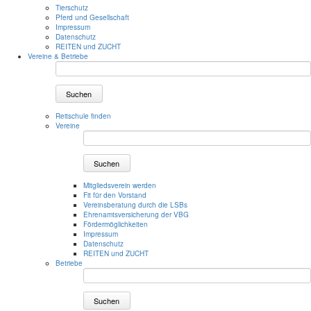
Tierschutz
Pferd und Gesellschaft
Impressum
Datenschutz
REITEN und ZUCHT
Vereine & Betriebe
Suchen
Reitschule finden
Vereine
Suchen
Mitgliedsverein werden
Fit für den Vorstand
Vereinsberatung durch die LSBs
Ehrenamtsversicherung der VBG
Fördermöglichkeiten
Impressum
Datenschutz
REITEN und ZUCHT
Betriebe
Suchen