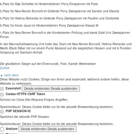
6.Platz für Silja Schörfke im Hindernisfahren Pony Einspänner mit Paris
3.Platz für Nea-Renee Bonneß im Gelände Pony Zweispänner mit Sandro und Diavolo
5.Platz für Helena Reinecke im Gelände Pony Zweispänner mit Pauline und Cinderella
5.Platz für Kevin Jauer im Hindernisfahren Pony Zweispänner Klasse M
1.Platz für Nea-Renee Bonneß in der Kombinierten Prüfung und damit Gold U16 Zweispänner
Ponys
In der Mannschaftswertung U16 holte das Team mit Nea-Renee Bonneß, Helena Reinecke und
Martin Block Silber mit nur einem Punkt Abstand auf die siegreichen Hessen und mit 8 Punkten
Vorsprung vor Sachsen-Anhalt.
Die glücklichen Sieger auf der Ehrenrunde. Foto: Karolin Werkmeister
Zurück
▲ nach oben
Diese Website nutzt Cookies. Einige von ihnen sind essenziell, während andere helfen, diese
Website zu verbessern.
Essenziell
Details einblenden
Details ausblenden
Contao HTTPS CSRF Token
Schützt vor Cross-Site-Request-Forgery Angriffen.
Speicherdauer:
Dieses Cookie bleibt nur für die aktuelle Browsersitzung bestehen.
PHP SESSION ID
Speichert die aktuelle PHP-Session.
Speicherdauer:
Dieses Cookie bleibt nur für die aktuelle Browsersitzung bestehen.
Analyse
Details einblenden
Details ausblenden