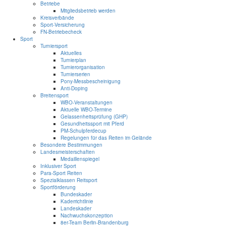
Betriebe
Mitgliedsbetrieb werden
Kreisverbände
Sport-Versicherung
FN-Betriebecheck
Sport
Turniersport
Aktuelles
Turnierplan
Turnierorganisation
Turnierserien
Pony-Messbescheinigung
Anti-Doping
Breitensport
WBO-Veranstaltungen
Aktuelle WBO-Termine
Gelassenheitsprüfung (GHP)
Gesundheitssport mit Pferd
PM-Schulpferdecup
Regelungen für das Reiten im Gelände
Besondere Bestimmungen
Landesmeisterschaften
Medaillenspiegel
Inklusiver Sport
Para-Sport Reiten
Spezialklassen Reitsport
Sportförderung
Bundeskader
Kaderrichtlinie
Landeskader
Nachwuchskonzeption
8er-Team Berlin-Brandenburg