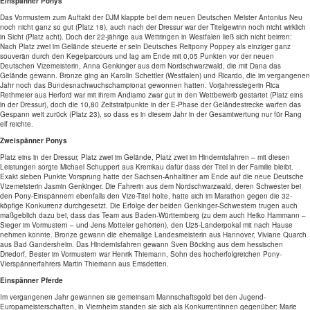
Einspänner Ponys
Das Vormustern zum Auftakt der DJM klappte bei dem neuen Deutschen Meister Antonius Neu
noch nicht ganz so gut (Platz 18), auch nach der Dressur war der Titelgewinn noch nicht wirklich
in Sicht (Platz acht). Doch der 22-jährige aus Wettringen in Westfalen ließ sich nicht beirren:
Nach Platz zwei im Gelände steuerte er sein Deutsches Reitpony Poppey als einziger ganz
souverän durch den Kegelparcours und lag am Ende mit 0,05 Punkten vor der neuen
Deutschen Vizemeisterin, Anna Genkinger aus dem Nordschwarzwald, die mit Dana das
Gelände gewann. Bronze ging an Karolin Schettler (Westfalen) und Ricardo, die im vergangenen
Jahr noch das Bundesnachwuchschampionat gewonnen hatten. Vorjahressiegerin Rica
Rethmeier aus Herford war mit ihrem Andiamo zwar gut in den Wettbewerb gestartet (Platz eins
in der Dressur), doch die 10,80 Zeitstrafpunkte in der E-Phase der Geländestrecke warfen das
Gespann weit zurück (Platz 23), so dass es in diesem Jahr in der Gesamtwertung nur für Rang
elf reichte.
Zweispänner Ponys
Platz eins in der Dressur, Platz zwei im Gelände, Platz zwei im Hindernisfahren – mit diesen
Leistungen sorgte Michael Schuppert aus Kremkau dafür dass der Titel in der Familie bleibt.
Exakt sieben Punkte Vorsprung hatte der Sachsen-Anhaltiner am Ende auf die neue Deutsche
Vizemeisterin Jasmin Genkinger. Die Fahrerin aus dem Nordschwarzwald, deren Schwester bei
den Pony-Einspännern ebenfalls den Vize-Titel holte, hatte sich im Marathon gegen die 32-
köpfige Konkurrenz durchgesetzt. Die Erfolge der beiden Genkinger-Schwestern trugen auch
maßgeblich dazu bei, dass das Team aus Baden-Württemberg (zu dem auch Heiko Hammann –
Sieger im Vormustern – und Jens Motteler gehörten), den U25-Länderpokal mit nach Hause
nehmen konnte. Bronze gewann die ehemalige Landesmeisterin aus Hannover, Viviane Quarch
aus Bad Gandersheim. Das Hindernisfahren gewann Sven Böcking aus dem hessischen
Driedorf, Bester im Vormustern war Henrik Thiemann, Sohn des hocherfolgreichen Pony-
Vierspännerfahrers Martin Thiemann aus Emsdetten.
Einspänner Pferde
Im vergangenen Jahr gewannen sie gemeinsam Mannschaftsgold bei den Jugend-
Europameisterschaften, in Viernheim standen sie sich als Konkurrentinnen gegenüber: Marie