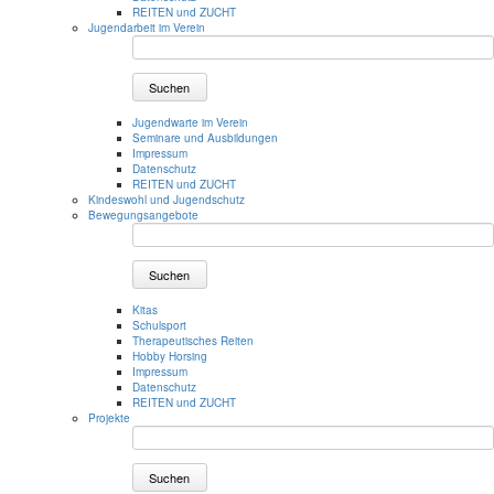
REITEN und ZUCHT
Jugendarbeit im Verein
Suchen
Jugendwarte im Verein
Seminare und Ausbildungen
Impressum
Datenschutz
REITEN und ZUCHT
Kindeswohl und Jugendschutz
Bewegungsangebote
Suchen
Kitas
Schulsport
Therapeutisches Reiten
Hobby Horsing
Impressum
Datenschutz
REITEN und ZUCHT
Projekte
Suchen