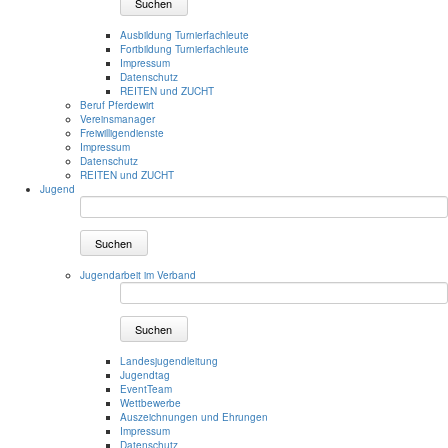
Suchen
Ausbildung Turnierfachleute
Fortbildung Turnierfachleute
Impressum
Datenschutz
REITEN und ZUCHT
Beruf Pferdewirt
Vereinsmanager
Freiwilligendienste
Impressum
Datenschutz
REITEN und ZUCHT
Jugend
Suchen
Jugendarbeit im Verband
Suchen
Landesjugendleitung
Jugendtag
EventTeam
Wettbewerbe
Auszeichnungen und Ehrungen
Impressum
Datenschutz