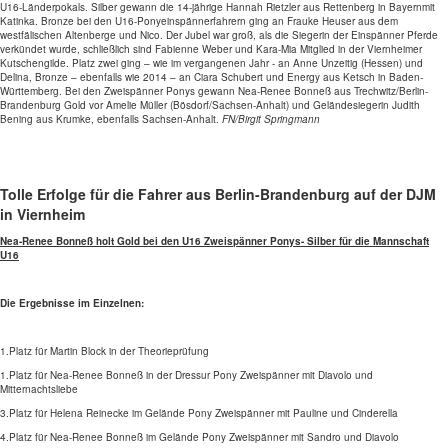
U16-Länderpokals. Silber gewann die 14-jährige Hannah Rietzler aus Rettenberg in Bayernmit
Katinka. Bronze bei den U16-Ponyeinspännerfahrern ging an Frauke Heuser aus dem
westfälischen Altenberge und Nico. Der Jubel war groß, als die Siegerin der Einspänner Pferde
verkündet wurde, schließlich sind Fabienne Weber und Kara-Mia Mitglied in der Viernheimer
Kutschengilde. Platz zwei ging – wie im vergangenen Jahr - an Anne Unzeitig (Hessen) und
Delina, Bronze – ebenfalls wie 2014 – an Ciara Schubert und Energy aus Ketsch in Baden-
Württemberg. Bei den Zweispänner Ponys gewann Nea-Renee Bonneß aus Trechwitz/Berlin-
Brandenburg Gold vor Amelie Müller (Bösdorf/Sachsen-Anhalt) und Geländesiegerin Judith
Bening aus Krumke, ebenfalls Sachsen-Anhalt.
FN/Birgit Springmann
Tolle Erfolge für die Fahrer aus Berlin-Brandenburg auf der DJM
in Viernheim
Nea-Renee Bonneß holt Gold bei den U16 Zweispänner Ponys- Silber für die Mannschaft
U16
Die Ergebnisse im Einzelnen:
1.Platz für Martin Block in der Theorieprüfung
1.Platz für Nea-Renee Bonneß in der Dressur Pony Zweispänner mit Diavolo und
Mitternachtsliebe
3.Platz für Helena Reinecke im Gelände Pony Zweispänner mit Pauline und Cinderella
4.Platz für Nea-Renee Bonneß im Gelände Pony Zweispänner mit Sandro und Diavolo