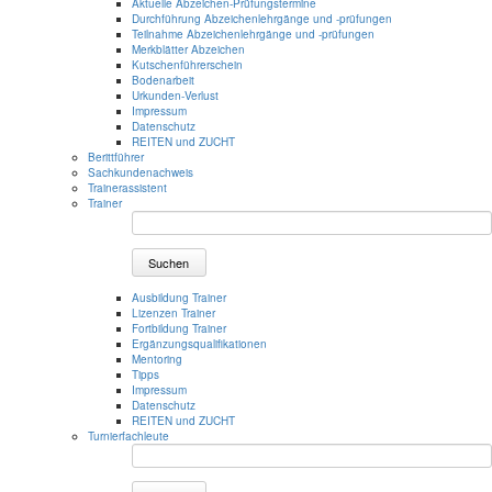
Aktuelle Abzeichen-Prüfungstermine
Durchführung Abzeichenlehrgänge und -prüfungen
Teilnahme Abzeichenlehrgänge und -prüfungen
Merkblätter Abzeichen
Kutschenführerschein
Bodenarbeit
Urkunden-Verlust
Impressum
Datenschutz
REITEN und ZUCHT
Berittführer
Sachkundenachweis
Trainerassistent
Trainer
Suchen
Ausbildung Trainer
Lizenzen Trainer
Fortbildung Trainer
Ergänzungsqualifikationen
Mentoring
Tipps
Impressum
Datenschutz
REITEN und ZUCHT
Turnierfachleute