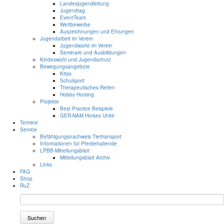
Landesjugendleitung
Jugendtag
EventTeam
Wettbewerbe
Auszeichnungen und Ehrungen
Jugendarbeit im Verein
Jugendwarte im Verein
Seminare und Ausbildungen
Kindeswohl und Jugendschutz
Bewegungsangebote
Kitas
Schulsport
Therapeutisches Reiten
Hobby Horsing
Projekte
Best Practice Beispiele
GER-NAM Horses Unite
Termine
Service
Befähigungsnachweis Tiertransport
Informationen für Pferdehaltende
LPBB-Mitteilungsblatt
Mitteilungsblatt Archiv
Links
FAQ
Shop
RuZ
Suchen