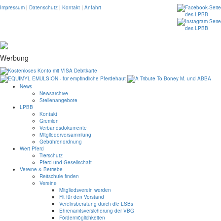
Impressum
|
Datenschutz
|
Kontakt
|
Anfahrt
Werbung
News
Newsarchive
Stellenangebote
LPBB
Kontakt
Gremien
Verbandsdokumente
Mitgliederversammlung
Gebührenordnung
Wert Pferd
Tierschutz
Pferd und Gesellschaft
Vereine & Betriebe
Reitschule finden
Vereine
Mitgliedsverein werden
Fit für den Vorstand
Vereinsberatung durch die LSBs
Ehrenamtsversicherung der VBG
Fördermöglichkeiten