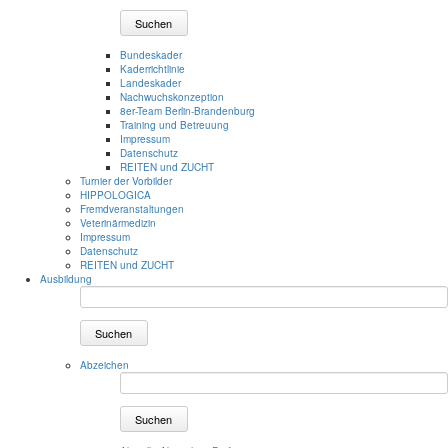
Suchen
Bundeskader
Kaderrichtlinie
Landeskader
Nachwuchskonzeption
8er-Team Berlin-Brandenburg
Training und Betreuung
Impressum
Datenschutz
REITEN und ZUCHT
Turnier der Vorbilder
HIPPOLOGICA
Fremdveranstaltungen
Veterinärmedizin
Impressum
Datenschutz
REITEN und ZUCHT
Ausbildung
Suchen
Abzeichen
Suchen