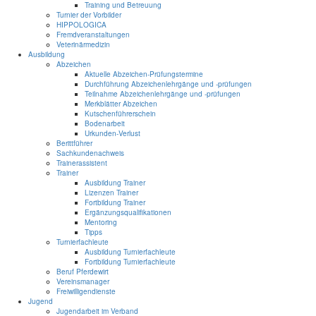
Training und Betreuung
Turnier der Vorbilder
HIPPOLOGICA
Fremdveranstaltungen
Veterinärmedizin
Ausbildung
Abzeichen
Aktuelle Abzeichen-Prüfungstermine
Durchführung Abzeichenlehrgänge und -prüfungen
Teilnahme Abzeichenlehrgänge und -prüfungen
Merkblätter Abzeichen
Kutschenführerschein
Bodenarbeit
Urkunden-Verlust
Berittführer
Sachkundenachweis
Trainerassistent
Trainer
Ausbildung Trainer
Lizenzen Trainer
Fortbildung Trainer
Ergänzungsqualifikationen
Mentoring
Tipps
Turnierfachleute
Ausbildung Turnierfachleute
Fortbildung Turnierfachleute
Beruf Pferdewirt
Vereinsmanager
Freiwilligendienste
Jugend
Jugendarbeit im Verband