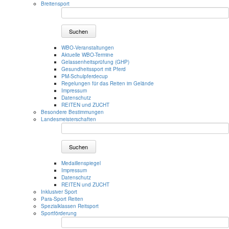
Breitensport
Suchen
WBO-Veranstaltungen
Aktuelle WBO-Termine
Gelassenheitsprüfung (GHP)
Gesundheitssport mit Pferd
PM-Schulpferdecup
Regelungen für das Reiten im Gelände
Impressum
Datenschutz
REITEN und ZUCHT
Besondere Bestimmungen
Landesmeisterschaften
Suchen
Medaillenspiegel
Impressum
Datenschutz
REITEN und ZUCHT
Inklusiver Sport
Para-Sport Reiten
Spezialklassen Reitsport
Sportförderung