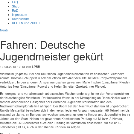
FAQ
Shop
RuZ
Impressum
Datenschutz
REITEN und ZUCHT
Menü
Fahren: Deutsche
Jugendmeister gekürt
10.08.2015 12:13
von LPBB
Viernheim (fn-press). Bei den Deutschen Jugendmeisterschaften im hessischen Viernheim
konnte Thomas Schuppert in seinem letzten U25-Jahr den Titel bei den Pony-Zweispännern
verteidigen. In den anderen Anspannungsarten gewannen Marie Tischer (Einspänner Pferde),
Antonius Neu (Einspänner Ponys) und Helen Scheiter (Zweispänner Pferde).
Ein ereignis- und vor allem auch arbeitsreiches Wochenende liegt hinter den Verantwortlichen
der Kutschengilde Viernheim. Der hessische Verein in der Metropolregion Rhein-Neckar war an
diesem Wochenende Gastgeber der Deutschen Jugendmeisterschaften und des
Nachwuchschampionats im Fahrsport. Der Boom bei den Nachwuchsfahrern ist ungebrochen:
Um die Meistertitel bewarben sich in den verschiedenen Anspannungsarten 95 Teilnehmer bis
maximal 25 Jahre, im Bundesnachwuchschampionat gingen 45 Kinder und Jugendliche bis 16
Jahren an den Start. Neben der gewohnten Kombinierten Prüfung auf M- bzw. A-Niveau,
mussten die U25-Teilnehmer auch eine Prüfung im Vormustern absolvieren, für die U16-
Teilnehmer galt es, auch in der Theorie Können zu zeigen.