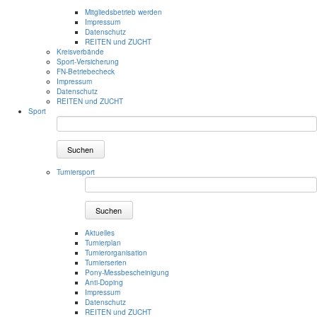
Mitgliedsbetrieb werden
Impressum
Datenschutz
REITEN und ZUCHT
Kreisverbände
Sport-Versicherung
FN-Betriebecheck
Impressum
Datenschutz
REITEN und ZUCHT
Sport
Suchen
Turniersport
Suchen
Aktuelles
Turnierplan
Turnierorganisation
Turnierserien
Pony-Messbescheinigung
Anti-Doping
Impressum
Datenschutz
REITEN und ZUCHT