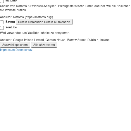
Matomo
Cookie von Matomo für Website-Analysen. Erzeugt statistische Daten darüber, wie die Besucher
die Website nutzen.
Anbieter:
Matomo (https://matomo.org/)
Extern
Details einblenden
Details ausblenden
Youtube
Wird verwendet, um YouTube-Inhalte zu entsperren.
Anbieter:
Google Ireland Limited, Gordon House, Barrow Street, Dublin 4, Ireland
Auswahl speichern
Alle akzeptieren
Impressum
Datenschutz