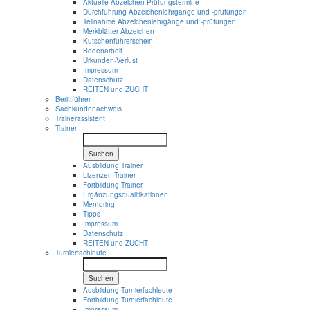
Aktuelle Abzeichen-Prüfungstermine
Durchführung Abzeichenlehrgänge und -prüfungen
Teilnahme Abzeichenlehrgänge und -prüfungen
Merkblätter Abzeichen
Kutschenführerschein
Bodenarbeit
Urkunden-Verlust
Impressum
Datenschutz
REITEN und ZUCHT
Berittführer
Sachkundenachweis
Trainerassistent
Trainer
Suchen
Ausbildung Trainer
Lizenzen Trainer
Fortbildung Trainer
Ergänzungsqualifikationen
Mentoring
Tipps
Impressum
Datenschutz
REITEN und ZUCHT
Turnierfachleute
Suchen
Ausbildung Turnierfachleute
Fortbildung Turnierfachleute
Impressum