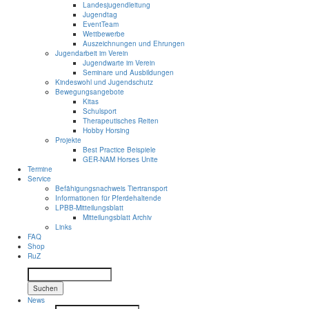
Landesjugendleitung
Jugendtag
EventTeam
Wettbewerbe
Auszeichnungen und Ehrungen
Jugendarbeit im Verein
Jugendwarte im Verein
Seminare und Ausbildungen
Kindeswohl und Jugendschutz
Bewegungsangebote
Kitas
Schulsport
Therapeutisches Reiten
Hobby Horsing
Projekte
Best Practice Beispiele
GER-NAM Horses Unite
Termine
Service
Befähigungsnachweis Tiertransport
Informationen für Pferdehaltende
LPBB-Mitteilungsblatt
Mitteilungsblatt Archiv
Links
FAQ
Shop
RuZ
Suchen
News