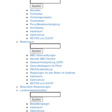
Suchen
Aktuelles
Turnierplan
Turnierorganisation
Turnierserien
Pony-Messbescheinigung
Anti-Doping
Impressum
Datenschutz
REITEN und ZUCHT
Breitensport
Suchen
WBO-Veranstaltungen
Aktuelle WBO-Termine
Gelassenheitsprüfung (GHP)
Gesundheitssport mit Pferd
PM-Schulpferdecup
Regelungen für das Reiten im Gelände
Impressum
Datenschutz
REITEN und ZUCHT
Besondere Bestimmungen
Landesmeisterschaften
Suchen
Medaillenspiegel
Impressum
Datenschutz