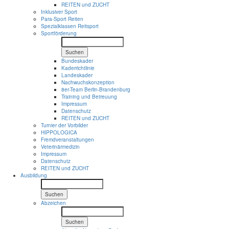
REITEN und ZUCHT
Inklusiver Sport
Para-Sport Reiten
Spezialklassen Reitsport
Sportförderung
Suchen
Bundeskader
Kaderrichtlinie
Landeskader
Nachwuchskonzeption
8er-Team Berlin-Brandenburg
Training und Betreuung
Impressum
Datenschutz
REITEN und ZUCHT
Turnier der Vorbilder
HIPPOLOGICA
Fremdveranstaltungen
Veterinärmedizin
Impressum
Datenschutz
REITEN und ZUCHT
Ausbildung
Suchen
Abzeichen
Suchen