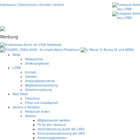
Impressum
|
Datenschutz
|
Kontakt
|
Anfahrt
Werbung
News
Newsarchive
Stellenangebote
LPBB
Kontakt
Gremien
Verbandsdokumente
Mitgliederversammlung
Gebührenordnung
Wert Pferd
Tierschutz
Pferd und Gesellschaft
Vereine & Betriebe
Reitschule finden
Vereine
Mitgliedsverein werden
Fit für den Vorstand
Vereinsberatung durch die LSBs
Ehrenamtsversicherung der VBG
Fördermöglichkeiten