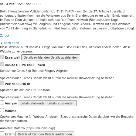
01.04.2016 15:36
von LPBB
Beim internationalen Voltigierturnier (CVI3*/2*/1*/J/Ch) vom 24. bis 27. März in Fossalta di
portogruaro (Italien) konnten die Voltigierer aus Berlin-Brandenburg einen tollen Erfolg erturnen:
Im Pas-de-Deux Junioren 2* holte sich das Duo Diana Harwadt (Bernau)/Julian Kogl
(Blankenfelde-Mahlow) mit Longinus und Longenführerin Andrea Harwarth mit einer Wertnote
von 7,413 den Sieg im Starterfeld von fünf Teams. Wir gratulieren zu diesem großartigen Erfolg!
Zurück
▲ nach oben
Diese Website nutzt Cookies. Einige von ihnen sind essenziell, während andere helfen, diese
Website zu verbessern.
Essenziell
Details einblenden
Details ausblenden
Contao HTTPS CSRF Token
Schützt vor Cross-Site-Request-Forgery Angriffen.
Speicherdauer:
Dieses Cookie bleibt nur für die aktuelle Browsersitzung bestehen.
PHP SESSION ID
Speichert die aktuelle PHP-Session.
Speicherdauer:
Dieses Cookie bleibt nur für die aktuelle Browsersitzung bestehen.
Analyse
Details einblenden
Details ausblenden
Matomo
Cookie von Matomo für Website-Analysen. Erzeugt statistische Daten darüber, wie die Besucher
die Website nutzen.
Anbieter:
Matomo (https://matomo.org/)
Extern
Details einblenden
Details ausblenden