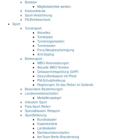
Betriebe
Mitgliedsbetrieb werden
Kreisverbände
Sport-Versicherung
FN-Betriebecheck
Sport
Turniersport
Aktuelles
Turnierplan
Turnierorganisation
Turnierserien
Pony-Messbescheinigung
Anti-Doping
Breitensport
WBO-Veranstaltungen
Aktuelle WBO-Termine
Gelassenheitsprüfung (GHP)
Gesundheitssport mit Pferd
PM-Schulpferdecup
Regelungen für das Reiten im Gelände
Besondere Bestimmungen
Landesmeisterschaften
Medaillenspiegel
Inklusiver Sport
Para-Sport Reiten
Spezialklassen Reitsport
Sportförderung
Bundeskader
Kaderrichtlinie
Landeskader
Nachwuchskonzeption
8er-Team Berlin-Brandenburg