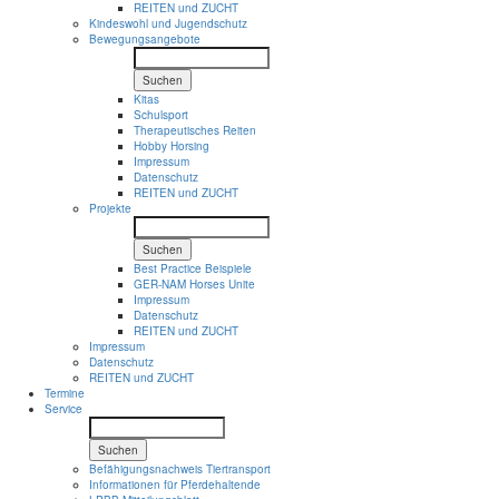
REITEN und ZUCHT
Kindeswohl und Jugendschutz
Bewegungsangebote
Suchen
Kitas
Schulsport
Therapeutisches Reiten
Hobby Horsing
Impressum
Datenschutz
REITEN und ZUCHT
Projekte
Suchen
Best Practice Beispiele
GER-NAM Horses Unite
Impressum
Datenschutz
REITEN und ZUCHT
Impressum
Datenschutz
REITEN und ZUCHT
Termine
Service
Suchen
Befähigungsnachweis Tiertransport
Informationen für Pferdehaltende