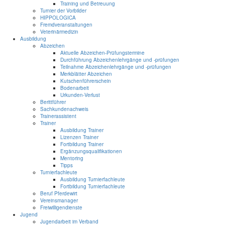
Training und Betreuung
Turnier der Vorbilder
HIPPOLOGICA
Fremdveranstaltungen
Veterinärmedizin
Ausbildung
Abzeichen
Aktuelle Abzeichen-Prüfungstermine
Durchführung Abzeichenlehrgänge und -prüfungen
Teilnahme Abzeichenlehrgänge und -prüfungen
Merkblätter Abzeichen
Kutschenführerschein
Bodenarbeit
Urkunden-Verlust
Berittführer
Sachkundenachweis
Trainerassistent
Trainer
Ausbildung Trainer
Lizenzen Trainer
Fortbildung Trainer
Ergänzungsqualifikationen
Mentoring
Tipps
Turnierfachleute
Ausbildung Turnierfachleute
Fortbildung Turnierfachleute
Beruf Pferdewirt
Vereinsmanager
Freiwilligendienste
Jugend
Jugendarbeit im Verband