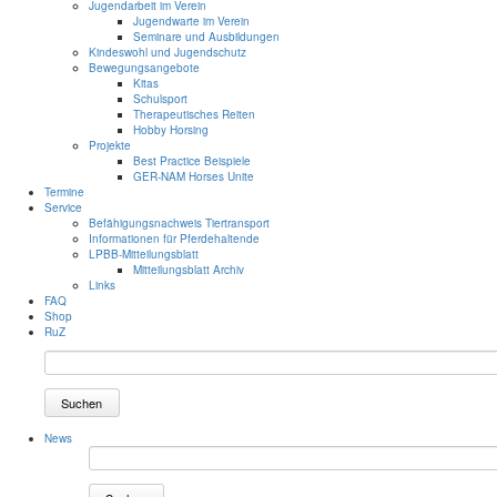
Jugendarbeit im Verein
Jugendwarte im Verein
Seminare und Ausbildungen
Kindeswohl und Jugendschutz
Bewegungsangebote
Kitas
Schulsport
Therapeutisches Reiten
Hobby Horsing
Projekte
Best Practice Beispiele
GER-NAM Horses Unite
Termine
Service
Befähigungsnachweis Tiertransport
Informationen für Pferdehaltende
LPBB-Mitteilungsblatt
Mitteilungsblatt Archiv
Links
FAQ
Shop
RuZ
Suchen
News