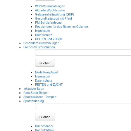
WBO-Veranstaltungen
Aktuelle WBO-Termine
Gelassenheitsprüfung (GHP)
Gesundheitssport mit Pferd
PM-Schulpferdecup
Regelungen für das Reiten im Gelände
Impressum
Datenschutz
REITEN und ZUCHT
Besondere Bestimmungen
Landesmeisterschaften
Suchen
Medaillenspiegel
Impressum
Datenschutz
REITEN und ZUCHT
Inklusiver Sport
Para-Sport Reiten
Spezialklassen Reitsport
Sportförderung
Suchen
Bundeskader
Kaderrichtlinie