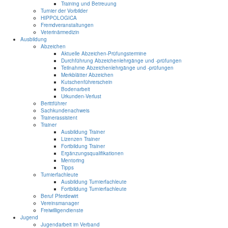
Training und Betreuung
Turnier der Vorbilder
HIPPOLOGICA
Fremdveranstaltungen
Veterinärmedizin
Ausbildung
Abzeichen
Aktuelle Abzeichen-Prüfungstermine
Durchführung Abzeichenlehrgänge und -prüfungen
Teilnahme Abzeichenlehrgänge und -prüfungen
Merkblätter Abzeichen
Kutschenführerschein
Bodenarbeit
Urkunden-Verlust
Berittführer
Sachkundenachweis
Trainerassistent
Trainer
Ausbildung Trainer
Lizenzen Trainer
Fortbildung Trainer
Ergänzungsqualifikationen
Mentoring
Tipps
Turnierfachleute
Ausbildung Turnierfachleute
Fortbildung Turnierfachleute
Beruf Pferdewirt
Vereinsmanager
Freiwilligendienste
Jugend
Jugendarbeit im Verband