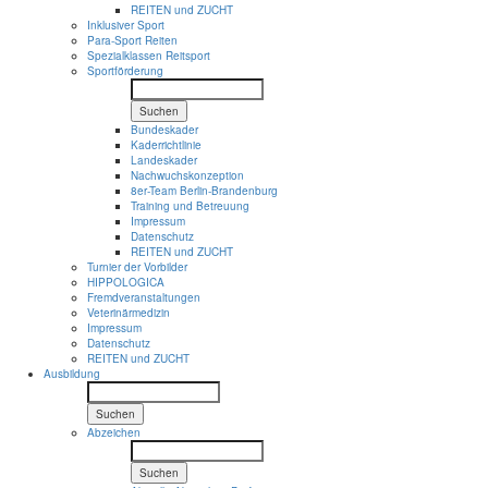
REITEN und ZUCHT
Inklusiver Sport
Para-Sport Reiten
Spezialklassen Reitsport
Sportförderung
Suchen
Bundeskader
Kaderrichtlinie
Landeskader
Nachwuchskonzeption
8er-Team Berlin-Brandenburg
Training und Betreuung
Impressum
Datenschutz
REITEN und ZUCHT
Turnier der Vorbilder
HIPPOLOGICA
Fremdveranstaltungen
Veterinärmedizin
Impressum
Datenschutz
REITEN und ZUCHT
Ausbildung
Suchen
Abzeichen
Suchen