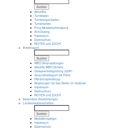
Suchen
Aktuelles
Turnierplan
Turnierorganisation
Turnierserien
Pony-Messbescheinigung
Anti-Doping
Impressum
Datenschutz
REITEN und ZUCHT
Breitensport
Suchen
WBO-Veranstaltungen
Aktuelle WBO-Termine
Gelassenheitsprüfung (GHP)
Gesundheitssport mit Pferd
PM-Schulpferdecup
Regelungen für das Reiten im Gelände
Impressum
Datenschutz
REITEN und ZUCHT
Besondere Bestimmungen
Landesmeisterschaften
Suchen
Medaillenspiegel
Impressum
Datenschutz