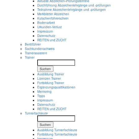
Aktuelle Abzeichen-Prüfungstermine
Durchführung Abzeichenlehrgänge und -prüfungen
Teilnahme Abzeichenlehrgänge und -prüfungen
Merkblätter Abzeichen
Kutschenführerschein
Bodenarbeit
Urkunden-Verlust
Impressum
Datenschutz
REITEN und ZUCHT
Berittführer
Sachkundenachweis
Trainerassistent
Trainer
Suchen
Ausbildung Trainer
Lizenzen Trainer
Fortbildung Trainer
Ergänzungsqualifikationen
Mentoring
Tipps
Impressum
Datenschutz
REITEN und ZUCHT
Turnierfachleute
Suchen
Ausbildung Turnierfachleute
Fortbildung Turnierfachleute
Impressum