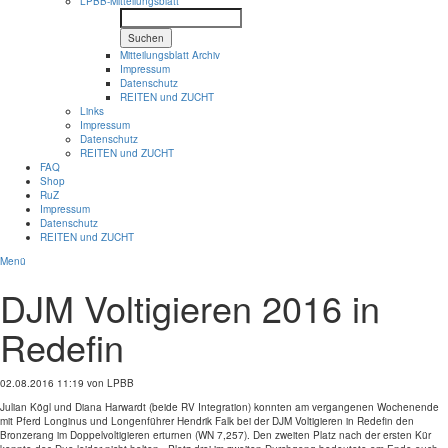
LPBB-Mitteilungsblatt
Suchen
Mitteilungsblatt Archiv
Impressum
Datenschutz
REITEN und ZUCHT
Links
Impressum
Datenschutz
REITEN und ZUCHT
FAQ
Shop
RuZ
Impressum
Datenschutz
REITEN und ZUCHT
Menü
DJM Voltigieren 2016 in
Redefin
02.08.2016 11:19
von LPBB
Julian Kögl und Diana Harwardt (beide RV Integration) konnten am vergangenen Wochenende
mit Pferd Longinus und Longenführer Hendrik Falk bei der DJM Voltigieren in Redefin den
Bronzerang im Doppelvoltigieren erturnen (WN 7,257). Den zweiten Platz nach der ersten Kür