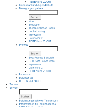
REITEN und ZUCHT
Kindeswohl und Jugendschutz
Bewegungsangebote
Suchen
Kitas
Schulsport
Therapeutisches Reiten
Hobby Horsing
Impressum
Datenschutz
REITEN und ZUCHT
Projekte
Suchen
Best Practice Beispiele
GER-NAM Horses Unite
Impressum
Datenschutz
REITEN und ZUCHT
Impressum
Datenschutz
REITEN und ZUCHT
Termine
Service
Suchen
Befähigungsnachweis Tiertransport
Informationen für Pferdehaltende