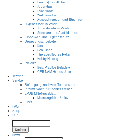
Landesjugendleitung
Jugendtag
EventTeam
Wettbewerbe
Auszeichnungen und Ehrungen
Jugendarbeit im Verein
Jugendwarte im Verein
Seminare und Ausbildungen
Kindeswohl und Jugendschutz
Bewegungsangebote
Kitas
Schulsport
Therapeutisches Reiten
Hobby Horsing
Projekte
Best Practice Beispiele
GER-NAM Horses Unite
Termine
Service
Befähigungsnachweis Tiertransport
Informationen für Pferdehaltende
LPBB-Mitteilungsblatt
Mitteilungsblatt Archiv
Links
FAQ
Shop
RuZ
Suchen
News