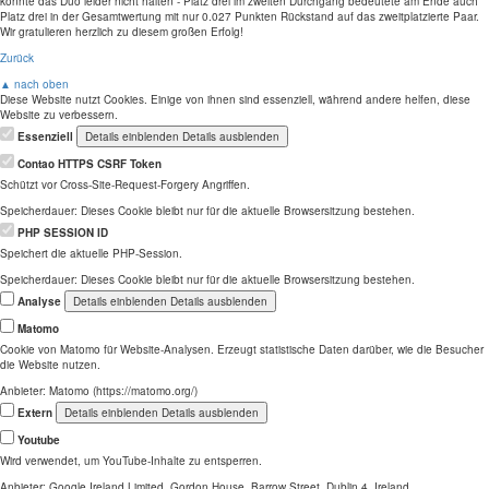
konnte das Duo leider nicht halten - Platz drei im zweiten Durchgang bedeutete am Ende auch
Platz drei in der Gesamtwertung mit nur 0.027 Punkten Rückstand auf das zweitplatzierte Paar.
Wir gratulieren herzlich zu diesem großen Erfolg!
Zurück
▲ nach oben
Diese Website nutzt Cookies. Einige von ihnen sind essenziell, während andere helfen, diese
Website zu verbessern.
Essenziell
Details einblenden
Details ausblenden
Contao HTTPS CSRF Token
Schützt vor Cross-Site-Request-Forgery Angriffen.
Speicherdauer:
Dieses Cookie bleibt nur für die aktuelle Browsersitzung bestehen.
PHP SESSION ID
Speichert die aktuelle PHP-Session.
Speicherdauer:
Dieses Cookie bleibt nur für die aktuelle Browsersitzung bestehen.
Analyse
Details einblenden
Details ausblenden
Matomo
Cookie von Matomo für Website-Analysen. Erzeugt statistische Daten darüber, wie die Besucher
die Website nutzen.
Anbieter:
Matomo (https://matomo.org/)
Extern
Details einblenden
Details ausblenden
Youtube
Wird verwendet, um YouTube-Inhalte zu entsperren.
Anbieter:
Google Ireland Limited, Gordon House, Barrow Street, Dublin 4, Ireland