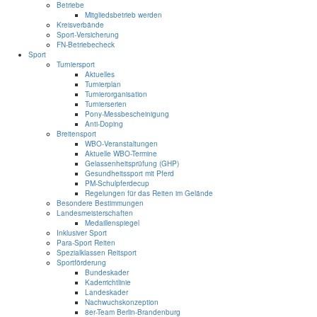
Betriebe
Mitgliedsbetrieb werden
Kreisverbände
Sport-Versicherung
FN-Betriebecheck
Sport
Turniersport
Aktuelles
Turnierplan
Turnierorganisation
Turnierserien
Pony-Messbescheinigung
Anti-Doping
Breitensport
WBO-Veranstaltungen
Aktuelle WBO-Termine
Gelassenheitsprüfung (GHP)
Gesundheitssport mit Pferd
PM-Schulpferdecup
Regelungen für das Reiten im Gelände
Besondere Bestimmungen
Landesmeisterschaften
Medaillenspiegel
Inklusiver Sport
Para-Sport Reiten
Spezialklassen Reitsport
Sportförderung
Bundeskader
Kaderrichtlinie
Landeskader
Nachwuchskonzeption
8er-Team Berlin-Brandenburg