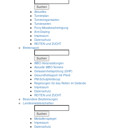
Suchen
Aktuelles
Turnierplan
Turnierorganisation
Turnierserien
Pony-Messbescheinigung
Anti-Doping
Impressum
Datenschutz
REITEN und ZUCHT
Breitensport
Suchen
WBO-Veranstaltungen
Aktuelle WBO-Termine
Gelassenheitsprüfung (GHP)
Gesundheitssport mit Pferd
PM-Schulpferdecup
Regelungen für das Reiten im Gelände
Impressum
Datenschutz
REITEN und ZUCHT
Besondere Bestimmungen
Landesmeisterschaften
Suchen
Medaillenspiegel
Impressum
Datenschutz