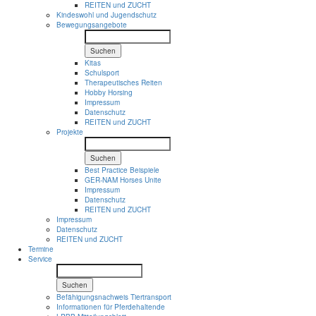
REITEN und ZUCHT
Kindeswohl und Jugendschutz
Bewegungsangebote
Suchen
Kitas
Schulsport
Therapeutisches Reiten
Hobby Horsing
Impressum
Datenschutz
REITEN und ZUCHT
Projekte
Suchen
Best Practice Beispiele
GER-NAM Horses Unite
Impressum
Datenschutz
REITEN und ZUCHT
Impressum
Datenschutz
REITEN und ZUCHT
Termine
Service
Suchen
Befähigungsnachweis Tiertransport
Informationen für Pferdehaltende