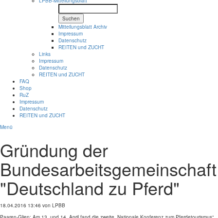
LPBB-Mitteilungsblatt
Suchen
Mitteilungsblatt Archiv
Impressum
Datenschutz
REITEN und ZUCHT
Links
Impressum
Datenschutz
REITEN und ZUCHT
FAQ
Shop
RuZ
Impressum
Datenschutz
REITEN und ZUCHT
Menü
Gründung der
Bundesarbeitsgemeinschaft
"Deutschland zu Pferd"
18.04.2016 13:46
von LPBB
Paaren-Glien: Am 13. und 14. April fand die zweite „Nationale Konferenz zum Pferdetourismus“