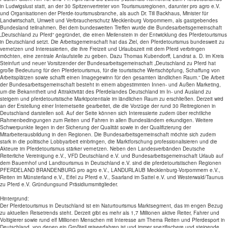
in Ludwigslust statt, an der 30 Spitzenvertreter von Tourismusregionen, darunter pro agro e.V.
und Organisationen der Pferde-tourismusbranche, als auch Dr. Till Backhaus, Minister für
Landwirtschaft, Umwelt und Verbraucherschutz Mecklenburg Vorpommern, als gastgebendes
Bundesland teilnahmen. Bei dem bundesweiten Treffen wurde die Bundesarbeitsgemeinschaft
„Deutschland zu Pferd“ gegründet, die einen Meilenstein in der Entwicklung des Pferdetourismus
in Deutschland setzt. Die Arbeitsgemeinschaft hat das Ziel, den Pferdetourismus bundesweit zu
vernetzen und Interessierten, die ihre Freizeit und Urlaubszeit mit dem Pferd verbringen
möchten, eine zentrale Anlaufstelle zu geben. Dazu Thomas Kubendorff, Landrat a. D. im Kreis
Steinfurt und neuer Vorsitzender der Bundesarbeitsgemeinschaft „Deutschland zu Pferd hat
große Bedeutung für den Pferdetourismus, für die touristische Wertschöpfung, Schaffung von
Arbeitsplätzen sowie schafft einen Imagegewinn für den gesamten ländlichen Raum.“ Die Arbeit
der Bundesarbeitsgemeinschaft besteht in einem abgestimmten Innen- und Außen Marketing,
um die Bekanntheit und Attraktivität des Pferdelandes Deutschland im In- und Ausland zu
steigern und pferdetouristische Marktpotentiale im ländlichen Raum zu erschließen. Derzeit wird
an der Erstellung einer Internetseite gearbeitet, die die Vorzüge der rund 30 Reitregionen in
Deutschland darstellen soll. Auf der Seite können sich Interessierte zudem über rechtliche
Rahmenbedingungen zum Reiten und Fahren in allen Bundesländern erkundigen. Weitere
Schwerpunkte liegen in der Sicherung der Qualität sowie in der Qualifizierung der
Mitarbeiterausbildung in den Regionen. Die Bundesarbeitsgemeinschaft möchte sich zudem
stark in die politische Lobbyarbeit einbringen, die Marktforschung professionalisieren und die
Akteure im Pferdetourismus stärker vernetzen. Neben den Landesverbänden Deutsche
Reiterliche Vereinigung e.V., VFD Deutschland e.V. und Bundesarbeitsgemeinschaft Urlaub auf
dem Bauernhof und Landtourismus in Deutschland e.V. sind die pferdetouristischen Regionen
PFERDELAND BRANDENBURG pro agro e.V., LANDURLAUB Mecklenburg-Vorpommern e.V.,
Reiten im Münsterland e.V., Eifel zu Pferd e.V., Saarland im Sattel e.V. und Westerwald/Taunus
zu Pferd e.V. Gründungsund Präsidiumsmitglieder.
Hintergrund:
Der Pferdetourismus in Deutschland ist ein Naturtourismus Marktsegment, das im engen Bezug
zu aktuellen Reisetrends steht. Derzeit gibt es mehr als 1,7 Millionen aktive Reiter, Fahrer und
Voltigierer sowie rund elf Millionen Menschen mit Interesse am Thema Reiten und Pferdesport in
Deutschland, von denen ein Großteil reiseerfahren ist und immer spezifischere und steigende