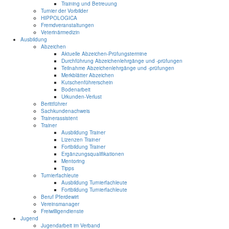
Training und Betreuung
Turnier der Vorbilder
HIPPOLOGICA
Fremdveranstaltungen
Veterinärmedizin
Ausbildung
Abzeichen
Aktuelle Abzeichen-Prüfungstermine
Durchführung Abzeichenlehrgänge und -prüfungen
Teilnahme Abzeichenlehrgänge und -prüfungen
Merkblätter Abzeichen
Kutschenführerschein
Bodenarbeit
Urkunden-Verlust
Berittführer
Sachkundenachweis
Trainerassistent
Trainer
Ausbildung Trainer
Lizenzen Trainer
Fortbildung Trainer
Ergänzungsqualifikationen
Mentoring
Tipps
Turnierfachleute
Ausbildung Turnierfachleute
Fortbildung Turnierfachleute
Beruf Pferdewirt
Vereinsmanager
Freiwilligendienste
Jugend
Jugendarbeit im Verband