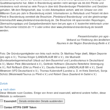
Qualitätsansprüche hat. Allein in Brandenburg werden nicht weniger als 38.000 Pferde und
mindestens noch einmal so viele Ponys in über 600 Brandenburger Pferdehöfen und Gestüten
gehalten. Mit dem Reitgeschäft, das 12.000 Arbeitsplätze sichert, wird ein Umsatz von 200
Millionen Euro pro Jahr in Brandenburg erzielt. Informationen zu Reiturlaub und Freizeit mit dem
Pferd in Brandenburg vermittelt die Broschüre „Pferdeland Brandenburg“ und der gleichnamige
Internetauftritt www.pferdeland-brandenburg.de. Die Broschüre mit spannenden Reportagen,
Übernachtungstipps und Gastgeberübersicht kann bei pro agro e.V. kostenfrei telefonisch unter
der Rufnummer 033230-20 77 0 oder online über www.pferdeland-brandenburg.de bestellt
werden.
Presseinformation pro agro -
Verband zur Förderung des ländlichen
Raumes in der Region Brandenburg-Berlin e.V.
Foto: Die Gründungsmitglieder von links nach rechts: Dr. Matthias Feige (dwif), Mirjam Deponte
(pro agro e.V.), Thomas Krüger (LANDURLAUB MV e.V.), Ute Mushardt
(Bundesarbeitsgemeinschaft Urlaub auf dem Bauernhof und Landtourismus in Deutschland
e.V.), Marion Pleie (Münsterland e.V.), Gerlinde Hoffmann (Deutsche Reiterliche Vereinigung
e.V.), Rolf Roßbach (Eifel zu Pferd e.V.), Claudia Krempien (LANDURLAUB MV e.V.), David
Wewetzer (VFD Deutschland e.V.), Thomas Kubendorff (Landrat a. D. im Kreis Steinfurt), Sonja
Schütz (Westerwald/Taunus zu Pferd e.V.) und Robert Claus (Saarland im Sattel e.V.)
Zurück
▲ nach oben
Diese Website nutzt Cookies. Einige von ihnen sind essenziell, während andere helfen, diese
Website zu verbessern.
Essenziell
Details einblenden
Details ausblenden
Contao HTTPS CSRF Token