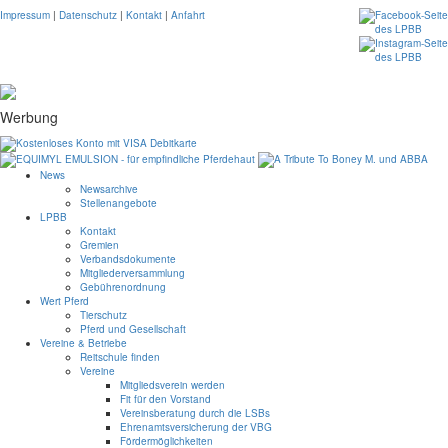
Impressum
|
Datenschutz
|
Kontakt
|
Anfahrt
Werbung
News
Newsarchive
Stellenangebote
LPBB
Kontakt
Gremien
Verbandsdokumente
Mitgliederversammlung
Gebührenordnung
Wert Pferd
Tierschutz
Pferd und Gesellschaft
Vereine & Betriebe
Reitschule finden
Vereine
Mitgliedsverein werden
Fit für den Vorstand
Vereinsberatung durch die LSBs
Ehrenamtsversicherung der VBG
Fördermöglichkeiten