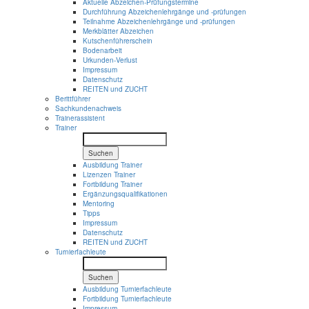
Aktuelle Abzeichen-Prüfungstermine
Durchführung Abzeichenlehrgänge und -prüfungen
Teilnahme Abzeichenlehrgänge und -prüfungen
Merkblätter Abzeichen
Kutschenführerschein
Bodenarbeit
Urkunden-Verlust
Impressum
Datenschutz
REITEN und ZUCHT
Berittführer
Sachkundenachweis
Trainerassistent
Trainer
Suchen
Ausbildung Trainer
Lizenzen Trainer
Fortbildung Trainer
Ergänzungsqualifikationen
Mentoring
Tipps
Impressum
Datenschutz
REITEN und ZUCHT
Turnierfachleute
Suchen
Ausbildung Turnierfachleute
Fortbildung Turnierfachleute
Impressum