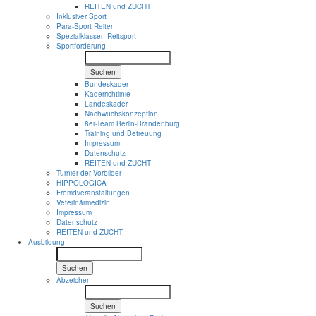
REITEN und ZUCHT
Inklusiver Sport
Para-Sport Reiten
Spezialklassen Reitsport
Sportförderung
Suchen
Bundeskader
Kaderrichtlinie
Landeskader
Nachwuchskonzeption
8er-Team Berlin-Brandenburg
Training und Betreuung
Impressum
Datenschutz
REITEN und ZUCHT
Turnier der Vorbilder
HIPPOLOGICA
Fremdveranstaltungen
Veterinärmedizin
Impressum
Datenschutz
REITEN und ZUCHT
Ausbildung
Suchen
Abzeichen
Suchen