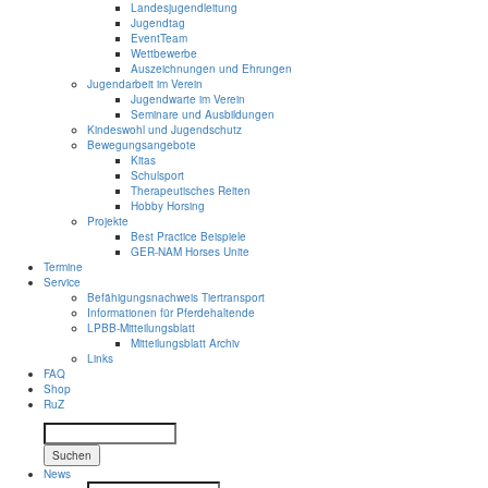
Landesjugendleitung
Jugendtag
EventTeam
Wettbewerbe
Auszeichnungen und Ehrungen
Jugendarbeit im Verein
Jugendwarte im Verein
Seminare und Ausbildungen
Kindeswohl und Jugendschutz
Bewegungsangebote
Kitas
Schulsport
Therapeutisches Reiten
Hobby Horsing
Projekte
Best Practice Beispiele
GER-NAM Horses Unite
Termine
Service
Befähigungsnachweis Tiertransport
Informationen für Pferdehaltende
LPBB-Mitteilungsblatt
Mitteilungsblatt Archiv
Links
FAQ
Shop
RuZ
Suchen
News