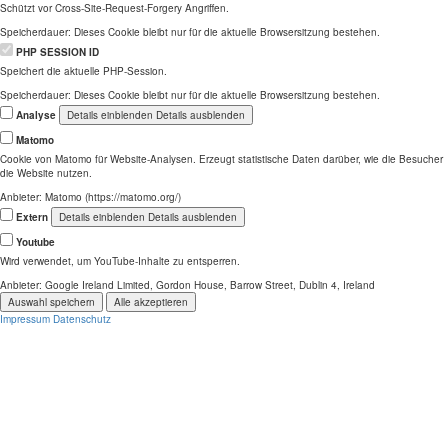
Schützt vor Cross-Site-Request-Forgery Angriffen.
Speicherdauer:
Dieses Cookie bleibt nur für die aktuelle Browsersitzung bestehen.
PHP SESSION ID
Speichert die aktuelle PHP-Session.
Speicherdauer:
Dieses Cookie bleibt nur für die aktuelle Browsersitzung bestehen.
Analyse
Details einblenden
Details ausblenden
Matomo
Cookie von Matomo für Website-Analysen. Erzeugt statistische Daten darüber, wie die Besucher
die Website nutzen.
Anbieter:
Matomo (https://matomo.org/)
Extern
Details einblenden
Details ausblenden
Youtube
Wird verwendet, um YouTube-Inhalte zu entsperren.
Anbieter:
Google Ireland Limited, Gordon House, Barrow Street, Dublin 4, Ireland
Auswahl speichern
Alle akzeptieren
Impressum
Datenschutz