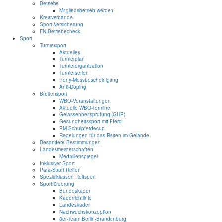
Betriebe
Mitgliedsbetrieb werden
Kreisverbände
Sport-Versicherung
FN-Betriebecheck
Sport
Turniersport
Aktuelles
Turnierplan
Turnierorganisation
Turnierserien
Pony-Messbescheinigung
Anti-Doping
Breitensport
WBO-Veranstaltungen
Aktuelle WBO-Termine
Gelassenheitsprüfung (GHP)
Gesundheitssport mit Pferd
PM-Schulpferdecup
Regelungen für das Reiten im Gelände
Besondere Bestimmungen
Landesmeisterschaften
Medaillenspiegel
Inklusiver Sport
Para-Sport Reiten
Spezialklassen Reitsport
Sportförderung
Bundeskader
Kaderrichtlinie
Landeskader
Nachwuchskonzeption
8er-Team Berlin-Brandenburg