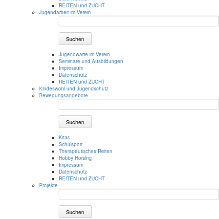
REITEN und ZUCHT
Jugendarbeit im Verein
Suchen
Jugendwarte im Verein
Seminare und Ausbildungen
Impressum
Datenschutz
REITEN und ZUCHT
Kindeswohl und Jugendschutz
Bewegungsangebote
Suchen
Kitas
Schulsport
Therapeutisches Reiten
Hobby Horsing
Impressum
Datenschutz
REITEN und ZUCHT
Projekte
Suchen