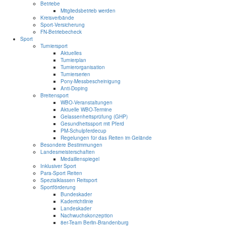
Betriebe
Mitgliedsbetrieb werden
Kreisverbände
Sport-Versicherung
FN-Betriebecheck
Sport
Turniersport
Aktuelles
Turnierplan
Turnierorganisation
Turnierserien
Pony-Messbescheinigung
Anti-Doping
Breitensport
WBO-Veranstaltungen
Aktuelle WBO-Termine
Gelassenheitsprüfung (GHP)
Gesundheitssport mit Pferd
PM-Schulpferdecup
Regelungen für das Reiten im Gelände
Besondere Bestimmungen
Landesmeisterschaften
Medaillenspiegel
Inklusiver Sport
Para-Sport Reiten
Spezialklassen Reitsport
Sportförderung
Bundeskader
Kaderrichtlinie
Landeskader
Nachwuchskonzeption
8er-Team Berlin-Brandenburg