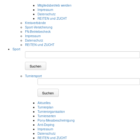
Mitgliedsbetrieb werden
Impressum
Datenschutz
REITEN und ZUCHT
Kreisverbände
Sport-Versicherung
FN-Betriebecheck
Impressum
Datenschutz
REITEN und ZUCHT
Sport
Suchen
Turniersport
Suchen
Aktuelles
Turnierplan
Turnierorganisation
Turnierserien
Pony-Messbescheinigung
Anti-Doping
Impressum
Datenschutz
REITEN und ZUCHT