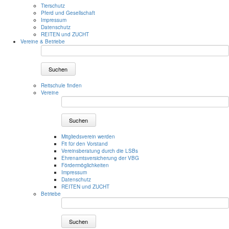
Tierschutz
Pferd und Gesellschaft
Impressum
Datenschutz
REITEN und ZUCHT
Vereine & Betriebe
Suchen
Reitschule finden
Vereine
Suchen
Mitgliedsverein werden
Fit für den Vorstand
Vereinsberatung durch die LSBs
Ehrenamtsversicherung der VBG
Fördermöglichkeiten
Impressum
Datenschutz
REITEN und ZUCHT
Betriebe
Suchen