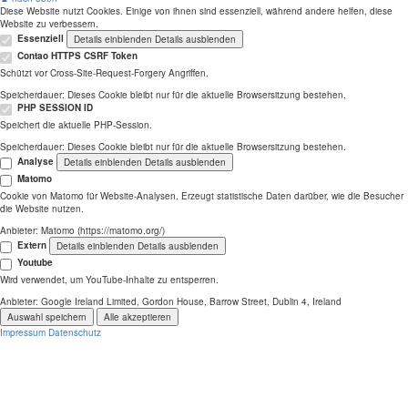
Diese Website nutzt Cookies. Einige von ihnen sind essenziell, während andere helfen, diese
Website zu verbessern.
Essenziell
Details einblenden
Details ausblenden
Contao HTTPS CSRF Token
Schützt vor Cross-Site-Request-Forgery Angriffen.
Speicherdauer:
Dieses Cookie bleibt nur für die aktuelle Browsersitzung bestehen.
PHP SESSION ID
Speichert die aktuelle PHP-Session.
Speicherdauer:
Dieses Cookie bleibt nur für die aktuelle Browsersitzung bestehen.
Analyse
Details einblenden
Details ausblenden
Matomo
Cookie von Matomo für Website-Analysen. Erzeugt statistische Daten darüber, wie die Besucher
die Website nutzen.
Anbieter:
Matomo (https://matomo.org/)
Extern
Details einblenden
Details ausblenden
Youtube
Wird verwendet, um YouTube-Inhalte zu entsperren.
Anbieter:
Google Ireland Limited, Gordon House, Barrow Street, Dublin 4, Ireland
Auswahl speichern
Alle akzeptieren
Impressum
Datenschutz