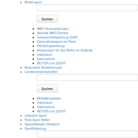
Breitensport
Suchen
WBO-Veranstaltungen
Aktuelle WBO-Termine
Gelassenheitsprüfung (GHP)
Gesundheitssport mit Pferd
PM-Schulpferdecup
Regelungen für das Reiten im Gelände
Impressum
Datenschutz
REITEN und ZUCHT
Besondere Bestimmungen
Landesmeisterschaften
Suchen
Medaillenspiegel
Impressum
Datenschutz
REITEN und ZUCHT
Inklusiver Sport
Para-Sport Reiten
Spezialklassen Reitsport
Sportförderung