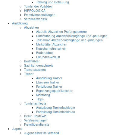
Training und Betreuung
Turnier der Vorbilder
HIPPOLOGICA
Fremdveranstaltungen
Veterinärmedizin
Ausbildung
Abzeichen
Aktuelle Abzeichen-Prüfungstermine
Durchführung Abzeichenlehrgänge und -prüfungen
Teilnahme Abzeichenlehrgänge und -prüfungen
Merkblätter Abzeichen
Kutschenführerschein
Bodenarbeit
Urkunden-Verlust
Berittführer
Sachkundenachweis
Trainerassistent
Trainer
Ausbildung Trainer
Lizenzen Trainer
Fortbildung Trainer
Ergänzungsqualifikationen
Mentoring
Tipps
Turnierfachleute
Ausbildung Turnierfachleute
Fortbildung Turnierfachleute
Beruf Pferdewirt
Vereinsmanager
Freiwilligendienste
Jugend
Jugendarbeit im Verband