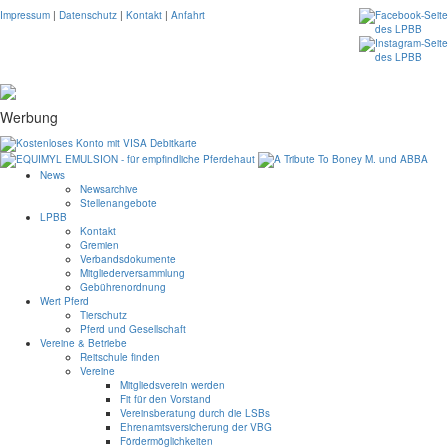
Impressum
|
Datenschutz
|
Kontakt
|
Anfahrt
Werbung
News
Newsarchive
Stellenangebote
LPBB
Kontakt
Gremien
Verbandsdokumente
Mitgliederversammlung
Gebührenordnung
Wert Pferd
Tierschutz
Pferd und Gesellschaft
Vereine & Betriebe
Reitschule finden
Vereine
Mitgliedsverein werden
Fit für den Vorstand
Vereinsberatung durch die LSBs
Ehrenamtsversicherung der VBG
Fördermöglichkeiten