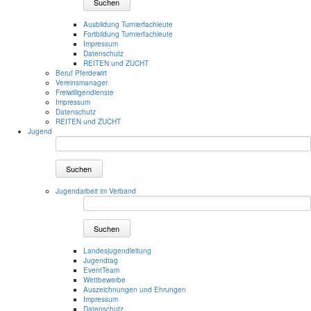
Suchen
Ausbildung Turnierfachleute
Fortbildung Turnierfachleute
Impressum
Datenschutz
REITEN und ZUCHT
Beruf Pferdewirt
Vereinsmanager
Freiwilligendienste
Impressum
Datenschutz
REITEN und ZUCHT
Jugend
Suchen
Jugendarbeit im Verband
Suchen
Landesjugendleitung
Jugendtag
EventTeam
Wettbewerbe
Auszeichnungen und Ehrungen
Impressum
Datenschutz