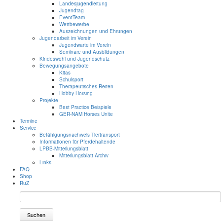
Landesjugendleitung
Jugendtag
EventTeam
Wettbewerbe
Auszeichnungen und Ehrungen
Jugendarbeit im Verein
Jugendwarte im Verein
Seminare und Ausbildungen
Kindeswohl und Jugendschutz
Bewegungsangebote
Kitas
Schulsport
Therapeutisches Reiten
Hobby Horsing
Projekte
Best Practice Beispiele
GER-NAM Horses Unite
Termine
Service
Befähigungsnachweis Tiertransport
Informationen für Pferdehaltende
LPBB-Mitteilungsblatt
Mitteilungsblatt Archiv
Links
FAQ
Shop
RuZ
Suchen