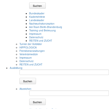
Suchen
Bundeskader
Kaderrichtlinie
Landeskader
Nachwuchskonzeption
8er-Team Berlin-Brandenburg
Training und Betreuung
Impressum
Datenschutz
REITEN und ZUCHT
Turnier der Vorbilder
HIPPOLOGICA
Fremdveranstaltungen
Veterinärmedizin
Impressum
Datenschutz
REITEN und ZUCHT
Ausbildung
Suchen
Abzeichen
Suchen