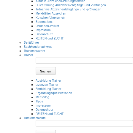
Aktuelle Abzeichen-Prüfungstermine
Durchführung Abzeichenlehrgänge und -prüfungen
Teilnahme Abzeichenlehrgänge und -prüfungen
Merkblätter Abzeichen
Kutschenführerschein
Bodenarbeit
Urkunden-Verlust
Impressum
Datenschutz
REITEN und ZUCHT
Berittführer
Sachkundenachweis
Trainerassistent
Trainer
Suchen
Ausbildung Trainer
Lizenzen Trainer
Fortbildung Trainer
Ergänzungsqualifikationen
Mentoring
Tipps
Impressum
Datenschutz
REITEN und ZUCHT
Turnierfachleute