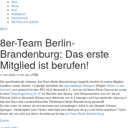
FAQ
Shop
RuZ
Impressum
Datenschutz
REITEN und ZUCHT
Menü
8er-Team Berlin-
Brandenburg: Das erste
Mitglied ist berufen!
11.04.2022 17:25
von LPBB
Die sportfördernde Initiative „8er-Team Berlin-Brandenburg“ begrüßt herzlich ihr erstes Mitglied:
Catalina Letizia Zimmer, 13-jährige Schülerin der
Spezialklasse Reitsport
(Projekt „
Reiten in der
Schule
“) und startend für den RFV HLG Neustadt e.V., konnte mit ihrem Pferd Chance de survie
in einer
Stilspringprüfung Kl. A*
im Rahmen des Spring- und Dressurturniers vom 25. bis 26.
Februar 2022 in Neustadt (Dosse) eine Wertnote von 8,2 erlangen und hat damit den Sprung in
das 8er-Team des Landesverbandes Pferdesport Berlin-Brandenburg geschafft.
Du bist unter 18 Jahren alt und konntest seit Jahresbeginn 2022 in der Disziplin Dressur,
Springen, Vielseitigkeit oder Fahren ebenfalls eine Wertnote ab 8,0 und höher erreichen? Dann
freuen wir uns sehr auf deine Anmeldung für das
8er-Team Berlin-Brandenburg
.
Zurück
▲ nach oben