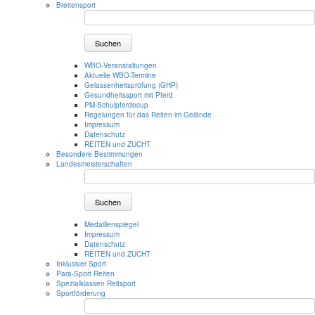
Breitensport
Suchen
WBO-Veranstaltungen
Aktuelle WBO-Termine
Gelassenheitsprüfung (GHP)
Gesundheitssport mit Pferd
PM-Schulpferdecup
Regelungen für das Reiten im Gelände
Impressum
Datenschutz
REITEN und ZUCHT
Besondere Bestimmungen
Landesmeisterschaften
Suchen
Medaillenspiegel
Impressum
Datenschutz
REITEN und ZUCHT
Inklusiver Sport
Para-Sport Reiten
Spezialklassen Reitsport
Sportförderung