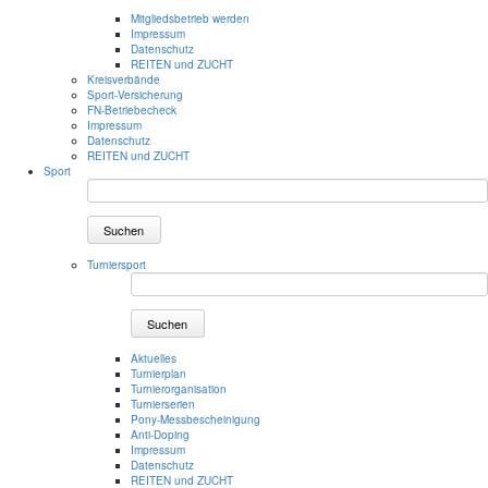
Mitgliedsbetrieb werden
Impressum
Datenschutz
REITEN und ZUCHT
Kreisverbände
Sport-Versicherung
FN-Betriebecheck
Impressum
Datenschutz
REITEN und ZUCHT
Sport
Suchen
Turniersport
Suchen
Aktuelles
Turnierplan
Turnierorganisation
Turnierserien
Pony-Messbescheinigung
Anti-Doping
Impressum
Datenschutz
REITEN und ZUCHT