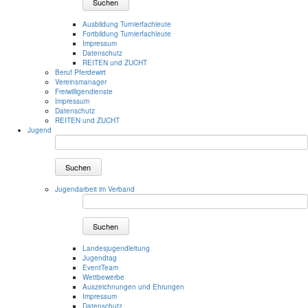
Suchen
Ausbildung Turnierfachleute
Fortbildung Turnierfachleute
Impressum
Datenschutz
REITEN und ZUCHT
Beruf Pferdewirt
Vereinsmanager
Freiwilligendienste
Impressum
Datenschutz
REITEN und ZUCHT
Jugend
Suchen
Jugendarbeit im Verband
Suchen
Landesjugendleitung
Jugendtag
EventTeam
Wettbewerbe
Auszeichnungen und Ehrungen
Impressum
Datenschutz