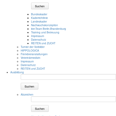
Suchen
Bundeskader
Kaderrichtlinie
Landeskader
Nachwuchskonzeption
8er-Team Berlin-Brandenburg
Training und Betreuung
Impressum
Datenschutz
REITEN und ZUCHT
Turnier der Vorbilder
HIPPOLOGICA
Fremdveranstaltungen
Veterinärmedizin
Impressum
Datenschutz
REITEN und ZUCHT
Ausbildung
Suchen
Abzeichen
Suchen