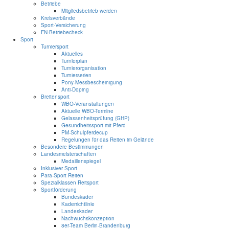
Betriebe
Mitgliedsbetrieb werden
Kreisverbände
Sport-Versicherung
FN-Betriebecheck
Sport
Turniersport
Aktuelles
Turnierplan
Turnierorganisation
Turnierserien
Pony-Messbescheinigung
Anti-Doping
Breitensport
WBO-Veranstaltungen
Aktuelle WBO-Termine
Gelassenheitsprüfung (GHP)
Gesundheitssport mit Pferd
PM-Schulpferdecup
Regelungen für das Reiten im Gelände
Besondere Bestimmungen
Landesmeisterschaften
Medaillenspiegel
Inklusiver Sport
Para-Sport Reiten
Spezialklassen Reitsport
Sportförderung
Bundeskader
Kaderrichtlinie
Landeskader
Nachwuchskonzeption
8er-Team Berlin-Brandenburg