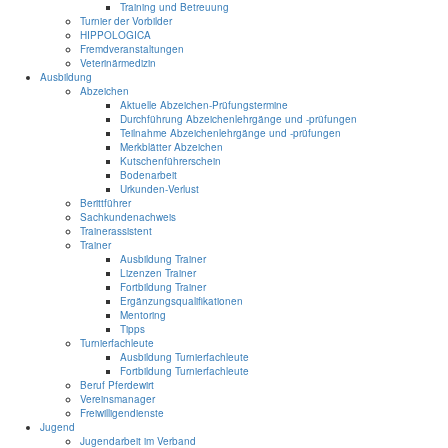
Training und Betreuung
Turnier der Vorbilder
HIPPOLOGICA
Fremdveranstaltungen
Veterinärmedizin
Ausbildung
Abzeichen
Aktuelle Abzeichen-Prüfungstermine
Durchführung Abzeichenlehrgänge und -prüfungen
Teilnahme Abzeichenlehrgänge und -prüfungen
Merkblätter Abzeichen
Kutschenführerschein
Bodenarbeit
Urkunden-Verlust
Berittführer
Sachkundenachweis
Trainerassistent
Trainer
Ausbildung Trainer
Lizenzen Trainer
Fortbildung Trainer
Ergänzungsqualifikationen
Mentoring
Tipps
Turnierfachleute
Ausbildung Turnierfachleute
Fortbildung Turnierfachleute
Beruf Pferdewirt
Vereinsmanager
Freiwilligendienste
Jugend
Jugendarbeit im Verband