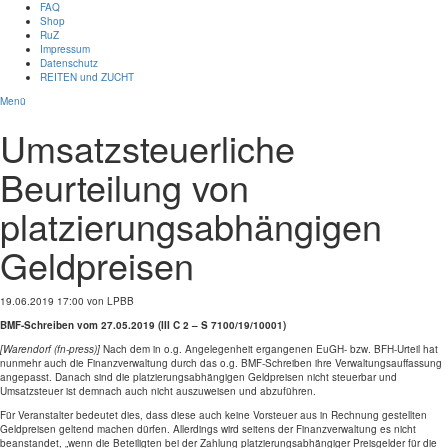
FAQ
Shop
RuZ
Impressum
Datenschutz
REITEN und ZUCHT
Menü
Umsatzsteuerliche
Beurteilung von
platzierungsabhängigen
Geldpreisen
19.06.2019 17:00
von LPBB
BMF-Schreiben vom 27.05.2019 (III C 2 – S 7100/19/10001)
[Warendorf (fn-press)]
Nach dem in o.g. Angelegenheit ergangenen EuGH- bzw. BFH-Urteil hat
nunmehr auch die Finanzverwaltung durch das o.g. BMF-Schreiben ihre Verwaltungsauffassung
angepasst. Danach sind die platzierungsabhängigen Geldpreisen nicht steuerbar und
Umsatzsteuer ist demnach auch nicht auszuweisen und abzuführen.
Für Veranstalter bedeutet dies, dass diese auch keine Vorsteuer aus in Rechnung gestellten
Geldpreisen geltend machen dürfen. Allerdings wird seitens der Finanzverwaltung es nicht
beanstandet, „wenn die Beteiligten bei der Zahlung platzierungsabhängiger Preisgelder für die