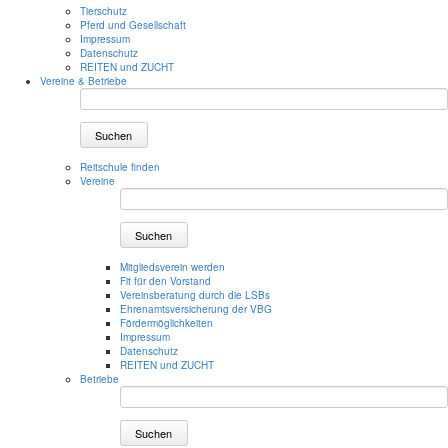
Tierschutz
Pferd und Gesellschaft
Impressum
Datenschutz
REITEN und ZUCHT
Vereine & Betriebe
Suchen
Reitschule finden
Vereine
Suchen
Mitgliedsverein werden
Fit für den Vorstand
Vereinsberatung durch die LSBs
Ehrenamtsversicherung der VBG
Fördermöglichkeiten
Impressum
Datenschutz
REITEN und ZUCHT
Betriebe
Suchen