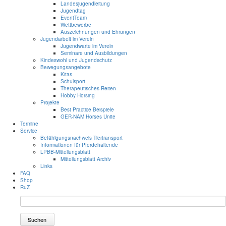
Landesjugendleitung
Jugendtag
EventTeam
Wettbewerbe
Auszeichnungen und Ehrungen
Jugendarbeit im Verein
Jugendwarte im Verein
Seminare und Ausbildungen
Kindeswohl und Jugendschutz
Bewegungsangebote
Kitas
Schulsport
Therapeutisches Reiten
Hobby Horsing
Projekte
Best Practice Beispiele
GER-NAM Horses Unite
Termine
Service
Befähigungsnachweis Tiertransport
Informationen für Pferdehaltende
LPBB-Mitteilungsblatt
Mitteilungsblatt Archiv
Links
FAQ
Shop
RuZ
Suchen