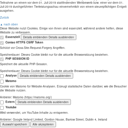
Teilnahme an einem vor dem 01. Juli 2019 stattfindenden Wettbewerb bzw. einer vor dem 01.
Juli 2019 durchgeführten Tierleistungsschau einvernehmlich von einem steuerpflichtigen Entgelt
ausgehen.
Zurück
▲ nach oben
Diese Website nutzt Cookies. Einige von ihnen sind essenziell, während andere helfen, diese
Website zu verbessern.
Essenziell
Details einblenden
Details ausblenden
Contao HTTPS CSRF Token
Schützt vor Cross-Site-Request-Forgery Angriffen.
Speicherdauer:
Dieses Cookie bleibt nur für die aktuelle Browsersitzung bestehen.
PHP SESSION ID
Speichert die aktuelle PHP-Session.
Speicherdauer:
Dieses Cookie bleibt nur für die aktuelle Browsersitzung bestehen.
Analyse
Details einblenden
Details ausblenden
Matomo
Cookie von Matomo für Website-Analysen. Erzeugt statistische Daten darüber, wie die Besucher
die Website nutzen.
Anbieter:
Matomo (https://matomo.org/)
Extern
Details einblenden
Details ausblenden
Youtube
Wird verwendet, um YouTube-Inhalte zu entsperren.
Anbieter:
Google Ireland Limited, Gordon House, Barrow Street, Dublin 4, Ireland
Auswahl speichern
Alle akzeptieren