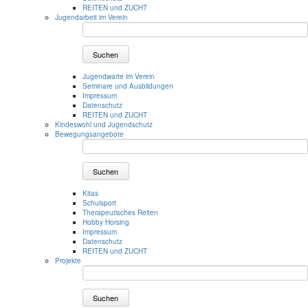
REITEN und ZUCHT
Jugendarbeit im Verein
Suchen
Jugendwarte im Verein
Seminare und Ausbildungen
Impressum
Datenschutz
REITEN und ZUCHT
Kindeswohl und Jugendschutz
Bewegungsangebote
Suchen
Kitas
Schulsport
Therapeutisches Reiten
Hobby Horsing
Impressum
Datenschutz
REITEN und ZUCHT
Projekte
Suchen