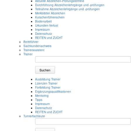
Aktuelle Abzeichen-Prüfungstermine
Durchführung Abzeichenlehrgänge und -prüfungen
Teilnahme Abzeichenlehrgänge und -prüfungen
Merkblätter Abzeichen
Kutschenführerschein
Bodenarbeit
Urkunden-Verlust
Impressum
Datenschutz
REITEN und ZUCHT
Berittführer
Sachkundenachweis
Trainerassistent
Trainer
Suchen
Ausbildung Trainer
Lizenzen Trainer
Fortbildung Trainer
Ergänzungsqualifikationen
Mentoring
Tipps
Impressum
Datenschutz
REITEN und ZUCHT
Turnierfachleute