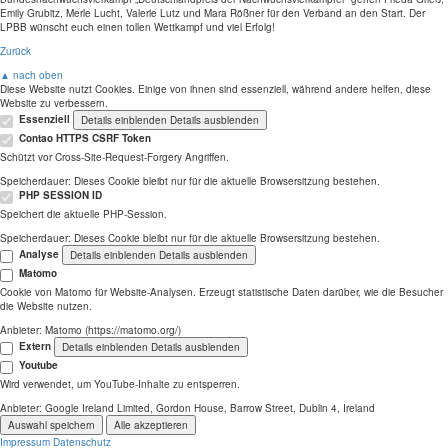
Emily Grubitz, Merle Lucht, Valerie Lutz und Mara Rößner für den Verband an den Start. Der
LPBB wünscht euch einen tollen Wettkampf und viel Erfolg!
Zurück
▲ nach oben
Diese Website nutzt Cookies. Einige von ihnen sind essenziell, während andere helfen, diese
Website zu verbessern.
Essenziell
Details einblenden
Details ausblenden
Contao HTTPS CSRF Token
Schützt vor Cross-Site-Request-Forgery Angriffen.
Speicherdauer:
Dieses Cookie bleibt nur für die aktuelle Browsersitzung bestehen.
PHP SESSION ID
Speichert die aktuelle PHP-Session.
Speicherdauer:
Dieses Cookie bleibt nur für die aktuelle Browsersitzung bestehen.
Analyse
Details einblenden
Details ausblenden
Matomo
Cookie von Matomo für Website-Analysen. Erzeugt statistische Daten darüber, wie die Besucher
die Website nutzen.
Anbieter:
Matomo (https://matomo.org/)
Extern
Details einblenden
Details ausblenden
Youtube
Wird verwendet, um YouTube-Inhalte zu entsperren.
Anbieter:
Google Ireland Limited, Gordon House, Barrow Street, Dublin 4, Ireland
Auswahl speichern
Alle akzeptieren
Impressum
Datenschutz