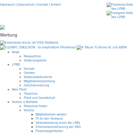
Impressum
|
Datenschutz
|
Kontakt
|
Anfahrt
Werbung
News
Newsarchive
Stellenangebote
LPBB
Kontakt
Gremien
Verbandsdokumente
Mitgliederversammlung
Gebührenordnung
Wert Pferd
Tierschutz
Pferd und Gesellschaft
Vereine & Betriebe
Reitschule finden
Vereine
Mitgliedsverein werden
Fit für den Vorstand
Vereinsberatung durch die LSBs
Ehrenamtsversicherung der VBG
Fördermöglichkeiten