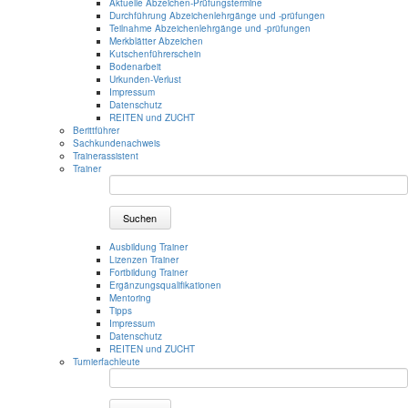
Aktuelle Abzeichen-Prüfungstermine
Durchführung Abzeichenlehrgänge und -prüfungen
Teilnahme Abzeichenlehrgänge und -prüfungen
Merkblätter Abzeichen
Kutschenführerschein
Bodenarbeit
Urkunden-Verlust
Impressum
Datenschutz
REITEN und ZUCHT
Berittführer
Sachkundenachweis
Trainerassistent
Trainer
Suchen
Ausbildung Trainer
Lizenzen Trainer
Fortbildung Trainer
Ergänzungsqualifikationen
Mentoring
Tipps
Impressum
Datenschutz
REITEN und ZUCHT
Turnierfachleute