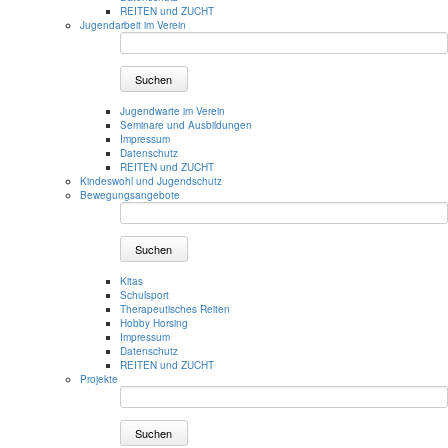
REITEN und ZUCHT
Jugendarbeit im Verein
Suchen
Jugendwarte im Verein
Seminare und Ausbildungen
Impressum
Datenschutz
REITEN und ZUCHT
Kindeswohl und Jugendschutz
Bewegungsangebote
Suchen
Kitas
Schulsport
Therapeutisches Reiten
Hobby Horsing
Impressum
Datenschutz
REITEN und ZUCHT
Projekte
Suchen