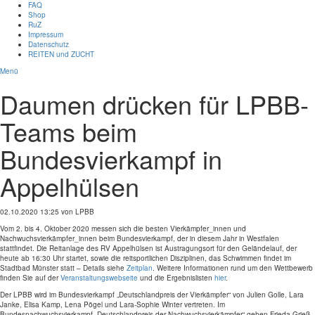
FAQ
Shop
RuZ
Impressum
Datenschutz
REITEN und ZUCHT
Menü
Daumen drücken für LPBB-
Teams beim
Bundesvierkampf in
Appelhülsen
02.10.2020 13:25
von LPBB
Vom 2. bis 4. Oktober 2020 messen sich die besten Vierkämpfer_innen und
Nachwuchsvierkämpfer_innen beim Bundesvierkampf, der in diesem Jahr in Westfalen
stattfindet. Die Reitanlage des RV Appelhülsen ist Austragungsort für den Geländelauf, der
heute ab 16:30 Uhr startet, sowie die reitsportlichen Disziplinen, das Schwimmen findet im
Stadtbad Münster statt – Details siehe
Zeitplan
. Weitere Informationen rund um den Wettbewerb
finden Sie auf der
Veranstaltungswebseite
und die Ergebnislisten
hier
.
Der LPBB wird im Bundesvierkampf „Deutschlandpreis der Vierkämpfer“ von Julien Golle, Lara
Janke, Elisa Kamp, Lena Pögel und Lara-Sophie Winter vertreten. Im
Bundesnachwuchsvierkampf „Deutschlandpreis der Nachwuchsvierkämpfer“ gehen Frieda Grieß,