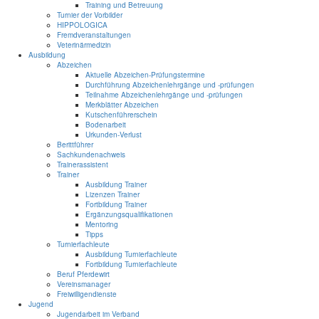
Training und Betreuung
Turnier der Vorbilder
HIPPOLOGICA
Fremdveranstaltungen
Veterinärmedizin
Ausbildung
Abzeichen
Aktuelle Abzeichen-Prüfungstermine
Durchführung Abzeichenlehrgänge und -prüfungen
Teilnahme Abzeichenlehrgänge und -prüfungen
Merkblätter Abzeichen
Kutschenführerschein
Bodenarbeit
Urkunden-Verlust
Berittführer
Sachkundenachweis
Trainerassistent
Trainer
Ausbildung Trainer
Lizenzen Trainer
Fortbildung Trainer
Ergänzungsqualifikationen
Mentoring
Tipps
Turnierfachleute
Ausbildung Turnierfachleute
Fortbildung Turnierfachleute
Beruf Pferdewirt
Vereinsmanager
Freiwilligendienste
Jugend
Jugendarbeit im Verband