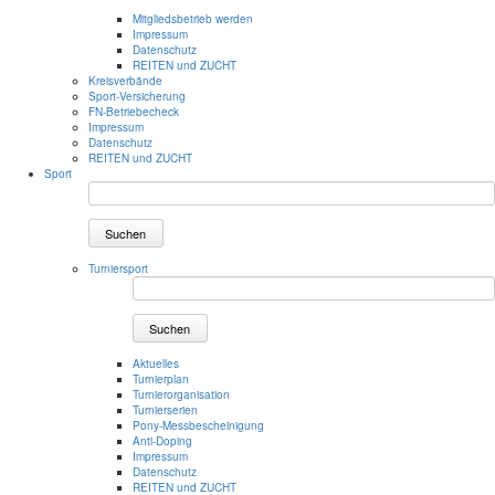
Mitgliedsbetrieb werden
Impressum
Datenschutz
REITEN und ZUCHT
Kreisverbände
Sport-Versicherung
FN-Betriebecheck
Impressum
Datenschutz
REITEN und ZUCHT
Sport
Suchen
Turniersport
Suchen
Aktuelles
Turnierplan
Turnierorganisation
Turnierserien
Pony-Messbescheinigung
Anti-Doping
Impressum
Datenschutz
REITEN und ZUCHT