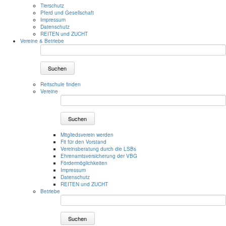
Tierschutz
Pferd und Gesellschaft
Impressum
Datenschutz
REITEN und ZUCHT
Vereine & Betriebe
Suchen
Reitschule finden
Vereine
Suchen
Mitgliedsverein werden
Fit für den Vorstand
Vereinsberatung durch die LSBs
Ehrenamtsversicherung der VBG
Fördermöglichkeiten
Impressum
Datenschutz
REITEN und ZUCHT
Betriebe
Suchen