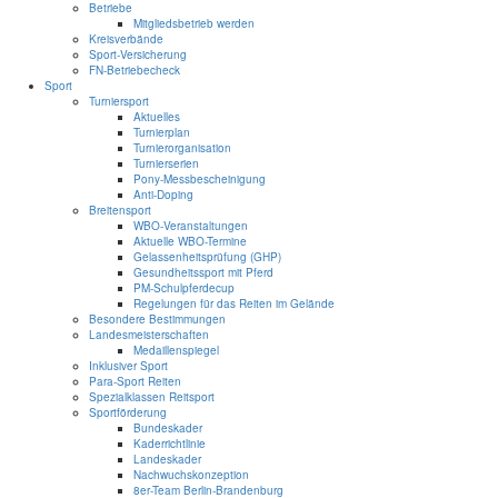
Betriebe
Mitgliedsbetrieb werden
Kreisverbände
Sport-Versicherung
FN-Betriebecheck
Sport
Turniersport
Aktuelles
Turnierplan
Turnierorganisation
Turnierserien
Pony-Messbescheinigung
Anti-Doping
Breitensport
WBO-Veranstaltungen
Aktuelle WBO-Termine
Gelassenheitsprüfung (GHP)
Gesundheitssport mit Pferd
PM-Schulpferdecup
Regelungen für das Reiten im Gelände
Besondere Bestimmungen
Landesmeisterschaften
Medaillenspiegel
Inklusiver Sport
Para-Sport Reiten
Spezialklassen Reitsport
Sportförderung
Bundeskader
Kaderrichtlinie
Landeskader
Nachwuchskonzeption
8er-Team Berlin-Brandenburg