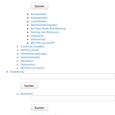
Suchen
Bundeskader
Kaderrichtlinie
Landeskader
Nachwuchskonzeption
8er-Team Berlin-Brandenburg
Training und Betreuung
Impressum
Datenschutz
REITEN und ZUCHT
Turnier der Vorbilder
HIPPOLOGICA
Fremdveranstaltungen
Veterinärmedizin
Impressum
Datenschutz
REITEN und ZUCHT
Ausbildung
Suchen
Abzeichen
Suchen