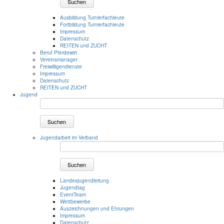
Suchen
Ausbildung Turnierfachleute
Fortbildung Turnierfachleute
Impressum
Datenschutz
REITEN und ZUCHT
Beruf Pferdewirt
Vereinsmanager
Freiwilligendienste
Impressum
Datenschutz
REITEN und ZUCHT
Jugend
Suchen
Jugendarbeit im Verband
Suchen
Landesjugendleitung
Jugendtag
EventTeam
Wettbewerbe
Auszeichnungen und Ehrungen
Impressum
Datenschutz