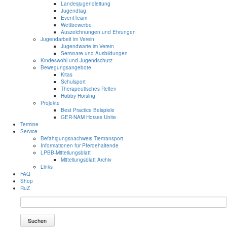
Landesjugendleitung
Jugendtag
EventTeam
Wettbewerbe
Auszeichnungen und Ehrungen
Jugendarbeit im Verein
Jugendwarte im Verein
Seminare und Ausbildungen
Kindeswohl und Jugendschutz
Bewegungsangebote
Kitas
Schulsport
Therapeutisches Reiten
Hobby Horsing
Projekte
Best Practice Beispiele
GER-NAM Horses Unite
Termine
Service
Befähigungsnachweis Tiertransport
Informationen für Pferdehaltende
LPBB-Mitteilungsblatt
Mitteilungsblatt Archiv
Links
FAQ
Shop
RuZ
Suchen