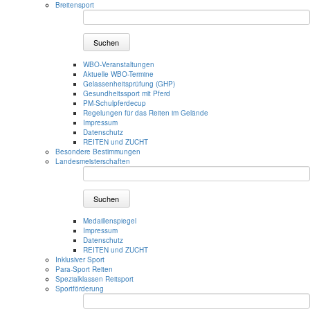
Breitensport
Suchen
WBO-Veranstaltungen
Aktuelle WBO-Termine
Gelassenheitsprüfung (GHP)
Gesundheitssport mit Pferd
PM-Schulpferdecup
Regelungen für das Reiten im Gelände
Impressum
Datenschutz
REITEN und ZUCHT
Besondere Bestimmungen
Landesmeisterschaften
Suchen
Medaillenspiegel
Impressum
Datenschutz
REITEN und ZUCHT
Inklusiver Sport
Para-Sport Reiten
Spezialklassen Reitsport
Sportförderung