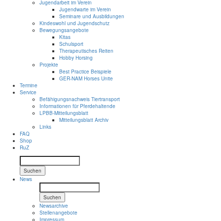
Jugendarbeit im Verein
Jugendwarte im Verein
Seminare und Ausbildungen
Kindeswohl und Jugendschutz
Bewegungsangebote
Kitas
Schulsport
Therapeutisches Reiten
Hobby Horsing
Projekte
Best Practice Beispiele
GER-NAM Horses Unite
Termine
Service
Befähigungsnachweis Tiertransport
Informationen für Pferdehaltende
LPBB-Mitteilungsblatt
Mitteilungsblatt Archiv
Links
FAQ
Shop
RuZ
Suchen
News
Suchen
Newsarchive
Stellenangebote
Impressum