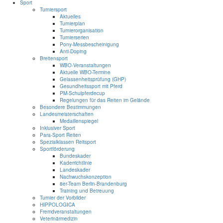
Sport
Turniersport
Aktuelles
Turnierplan
Turnierorganisation
Turnierserien
Pony-Messbescheinigung
Anti-Doping
Breitensport
WBO-Veranstaltungen
Aktuelle WBO-Termine
Gelassenheitsprüfung (GHP)
Gesundheitssport mit Pferd
PM-Schulpferdecup
Regelungen für das Reiten im Gelände
Besondere Bestimmungen
Landesmeisterschaften
Medaillenspiegel
Inklusiver Sport
Para-Sport Reiten
Spezialklassen Reitsport
Sportförderung
Bundeskader
Kaderrichtlinie
Landeskader
Nachwuchskonzeption
8er-Team Berlin-Brandenburg
Training und Betreuung
Turnier der Vorbilder
HIPPOLOGICA
Fremdveranstaltungen
Veterinärmedizin