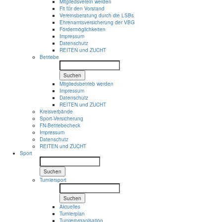
Mitgliedsverein werden
Fit für den Vorstand
Vereinsberatung durch die LSBs
Ehrenamtsversicherung der VBG
Fördermöglichkeiten
Impressum
Datenschutz
REITEN und ZUCHT
Betriebe
Suchen
Mitgliedsbetrieb werden
Impressum
Datenschutz
REITEN und ZUCHT
Kreisverbände
Sport-Versicherung
FN-Betriebecheck
Impressum
Datenschutz
REITEN und ZUCHT
Sport
Suchen
Turniersport
Suchen
Aktuelles
Turnierplan
Turnierorganisation