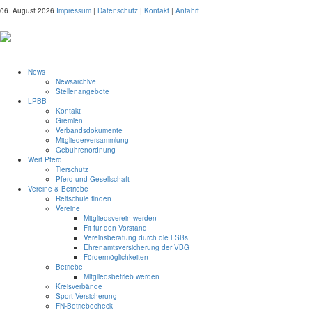
06. August 2026
Impressum
|
Datenschutz
|
Kontakt
|
Anfahrt
News
Newsarchive
Stellenangebote
LPBB
Kontakt
Gremien
Verbandsdokumente
Mitgliederversammlung
Gebührenordnung
Wert Pferd
Tierschutz
Pferd und Gesellschaft
Vereine & Betriebe
Reitschule finden
Vereine
Mitgliedsverein werden
Fit für den Vorstand
Vereinsberatung durch die LSBs
Ehrenamtsversicherung der VBG
Fördermöglichkeiten
Betriebe
Mitgliedsbetrieb werden
Kreisverbände
Sport-Versicherung
FN-Betriebecheck