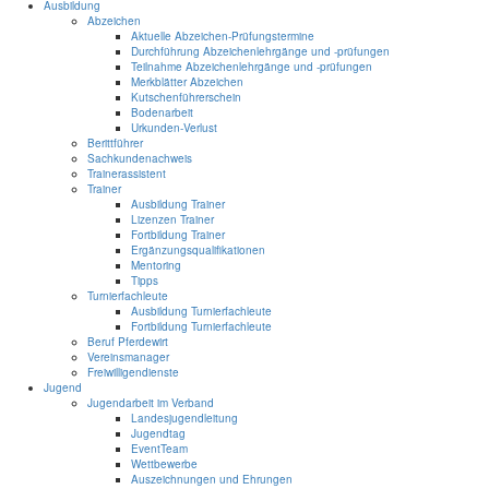
Ausbildung
Abzeichen
Aktuelle Abzeichen-Prüfungstermine
Durchführung Abzeichenlehrgänge und -prüfungen
Teilnahme Abzeichenlehrgänge und -prüfungen
Merkblätter Abzeichen
Kutschenführerschein
Bodenarbeit
Urkunden-Verlust
Berittführer
Sachkundenachweis
Trainerassistent
Trainer
Ausbildung Trainer
Lizenzen Trainer
Fortbildung Trainer
Ergänzungsqualifikationen
Mentoring
Tipps
Turnierfachleute
Ausbildung Turnierfachleute
Fortbildung Turnierfachleute
Beruf Pferdewirt
Vereinsmanager
Freiwilligendienste
Jugend
Jugendarbeit im Verband
Landesjugendleitung
Jugendtag
EventTeam
Wettbewerbe
Auszeichnungen und Ehrungen