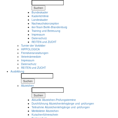
Suchen
Bundeskader
Kaderrichtlinie
Landeskader
Nachwuchskonzeption
8er-Team Berlin-Brandenburg
Training und Betreuung
Impressum
Datenschutz
REITEN und ZUCHT
Turnier der Vorbilder
HIPPOLOGICA
Fremdveranstaltungen
Veterinärmedizin
Impressum
Datenschutz
REITEN und ZUCHT
Ausbildung
Suchen
Abzeichen
Suchen
Aktuelle Abzeichen-Prüfungstermine
Durchführung Abzeichenlehrgänge und -prüfungen
Teilnahme Abzeichenlehrgänge und -prüfungen
Merkblätter Abzeichen
Kutschenführerschein