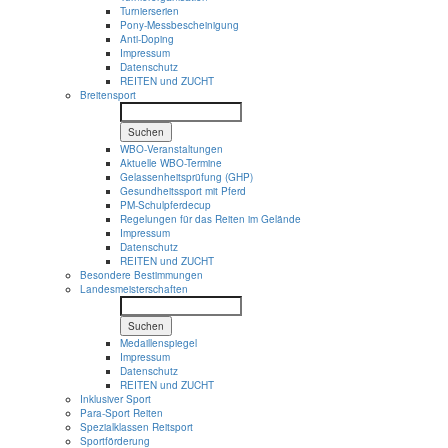
Turnierserien
Pony-Messbescheinigung
Anti-Doping
Impressum
Datenschutz
REITEN und ZUCHT
Breitensport
Suchen
WBO-Veranstaltungen
Aktuelle WBO-Termine
Gelassenheitsprüfung (GHP)
Gesundheitssport mit Pferd
PM-Schulpferdecup
Regelungen für das Reiten im Gelände
Impressum
Datenschutz
REITEN und ZUCHT
Besondere Bestimmungen
Landesmeisterschaften
Suchen
Medaillenspiegel
Impressum
Datenschutz
REITEN und ZUCHT
Inklusiver Sport
Para-Sport Reiten
Spezialklassen Reitsport
Sportförderung