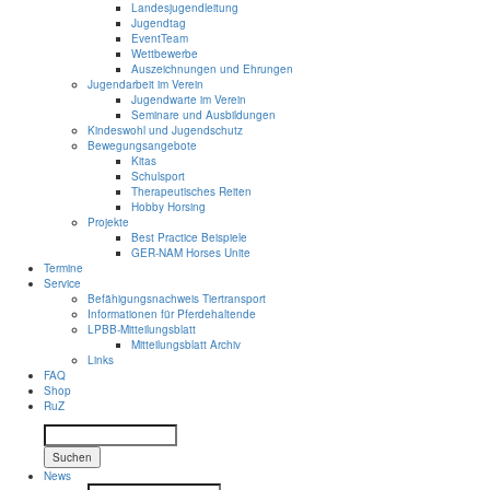
Landesjugendleitung
Jugendtag
EventTeam
Wettbewerbe
Auszeichnungen und Ehrungen
Jugendarbeit im Verein
Jugendwarte im Verein
Seminare und Ausbildungen
Kindeswohl und Jugendschutz
Bewegungsangebote
Kitas
Schulsport
Therapeutisches Reiten
Hobby Horsing
Projekte
Best Practice Beispiele
GER-NAM Horses Unite
Termine
Service
Befähigungsnachweis Tiertransport
Informationen für Pferdehaltende
LPBB-Mitteilungsblatt
Mitteilungsblatt Archiv
Links
FAQ
Shop
RuZ
Suchen
News