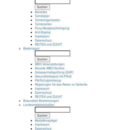
Suchen
Aktuelles
Turnierplan
Turnierorganisation
Turnierserien
Pony-Messbescheinigung
Anti-Doping
Impressum
Datenschutz
REITEN und ZUCHT
Breitensport
Suchen
WBO-Veranstaltungen
Aktuelle WBO-Termine
Gelassenheitsprüfung (GHP)
Gesundheitssport mit Pferd
PM-Schulpferdecup
Regelungen für das Reiten im Gelände
Impressum
Datenschutz
REITEN und ZUCHT
Besondere Bestimmungen
Landesmeisterschaften
Suchen
Medaillenspiegel
Impressum
Datenschutz