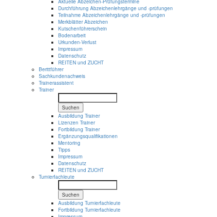
Aktuelle Abzeichen-Prüfungstermine
Durchführung Abzeichenlehrgänge und -prüfungen
Teilnahme Abzeichenlehrgänge und -prüfungen
Merkblätter Abzeichen
Kutschenführerschein
Bodenarbeit
Urkunden-Verlust
Impressum
Datenschutz
REITEN und ZUCHT
Berittführer
Sachkundenachweis
Trainerassistent
Trainer
Suchen
Ausbildung Trainer
Lizenzen Trainer
Fortbildung Trainer
Ergänzungsqualifikationen
Mentoring
Tipps
Impressum
Datenschutz
REITEN und ZUCHT
Turnierfachleute
Suchen
Ausbildung Turnierfachleute
Fortbildung Turnierfachleute
Impressum