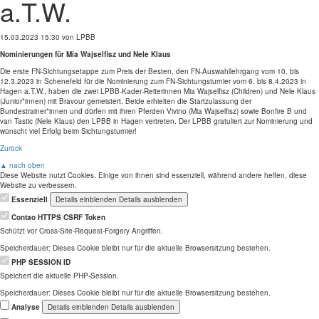
a.T.W.
15.03.2023 15:30
von LPBB
Nominierungen für Mia Wajselfisz und Nele Klaus
Die erste FN-Sichtungsetappe zum Preis der Besten, den FN-Auswahllehrgang vom 10. bis
12.3.2023 in Schenefeld für die Nominierung zum FN-Sichtungsturnier vom 6. bis 8.4.2023 in
Hagen a.T.W., haben die zwei LPBB-Kader-Reiterinnen Mia Wajselfisz (Children) und Nele Klaus
(Junior*innen) mit Bravour gemeistert. Beide erhielten die Startzulassung der
Bundestrainer*innen und dürfen mit ihren Pferden Vivino (Mia Wajselfisz) sowie Bonfire B und
van Tastic (Nele Klaus) den LPBB in Hagen vertreten. Der LPBB gratuliert zur Nominierung und
wünscht viel Erfolg beim Sichtungsturnier!
Zurück
▲ nach oben
Diese Website nutzt Cookies. Einige von ihnen sind essenziell, während andere helfen, diese
Website zu verbessern.
Essenziell
Details einblenden
Details ausblenden
Contao HTTPS CSRF Token
Schützt vor Cross-Site-Request-Forgery Angriffen.
Speicherdauer:
Dieses Cookie bleibt nur für die aktuelle Browsersitzung bestehen.
PHP SESSION ID
Speichert die aktuelle PHP-Session.
Speicherdauer:
Dieses Cookie bleibt nur für die aktuelle Browsersitzung bestehen.
Analyse
Details einblenden
Details ausblenden