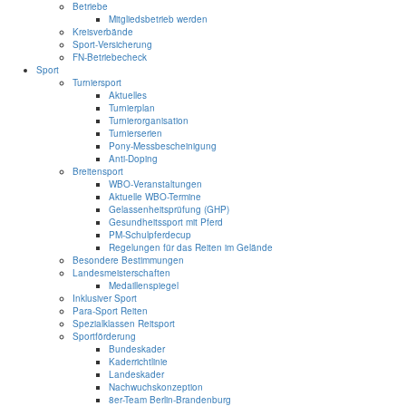
Betriebe
Mitgliedsbetrieb werden
Kreisverbände
Sport-Versicherung
FN-Betriebecheck
Sport
Turniersport
Aktuelles
Turnierplan
Turnierorganisation
Turnierserien
Pony-Messbescheinigung
Anti-Doping
Breitensport
WBO-Veranstaltungen
Aktuelle WBO-Termine
Gelassenheitsprüfung (GHP)
Gesundheitssport mit Pferd
PM-Schulpferdecup
Regelungen für das Reiten im Gelände
Besondere Bestimmungen
Landesmeisterschaften
Medaillenspiegel
Inklusiver Sport
Para-Sport Reiten
Spezialklassen Reitsport
Sportförderung
Bundeskader
Kaderrichtlinie
Landeskader
Nachwuchskonzeption
8er-Team Berlin-Brandenburg