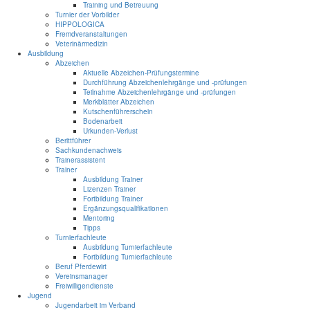
Training und Betreuung
Turnier der Vorbilder
HIPPOLOGICA
Fremdveranstaltungen
Veterinärmedizin
Ausbildung
Abzeichen
Aktuelle Abzeichen-Prüfungstermine
Durchführung Abzeichenlehrgänge und -prüfungen
Teilnahme Abzeichenlehrgänge und -prüfungen
Merkblätter Abzeichen
Kutschenführerschein
Bodenarbeit
Urkunden-Verlust
Berittführer
Sachkundenachweis
Trainerassistent
Trainer
Ausbildung Trainer
Lizenzen Trainer
Fortbildung Trainer
Ergänzungsqualifikationen
Mentoring
Tipps
Turnierfachleute
Ausbildung Turnierfachleute
Fortbildung Turnierfachleute
Beruf Pferdewirt
Vereinsmanager
Freiwilligendienste
Jugend
Jugendarbeit im Verband