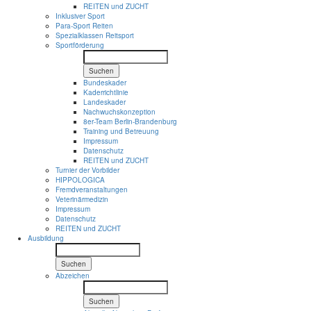
REITEN und ZUCHT
Inklusiver Sport
Para-Sport Reiten
Spezialklassen Reitsport
Sportförderung
Suchen
Bundeskader
Kaderrichtlinie
Landeskader
Nachwuchskonzeption
8er-Team Berlin-Brandenburg
Training und Betreuung
Impressum
Datenschutz
REITEN und ZUCHT
Turnier der Vorbilder
HIPPOLOGICA
Fremdveranstaltungen
Veterinärmedizin
Impressum
Datenschutz
REITEN und ZUCHT
Ausbildung
Suchen
Abzeichen
Suchen