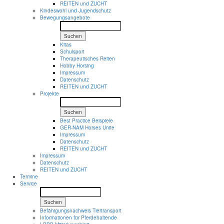
REITEN und ZUCHT
Kindeswohl und Jugendschutz
Bewegungsangebote
Suchen
Kitas
Schulsport
Therapeutisches Reiten
Hobby Horsing
Impressum
Datenschutz
REITEN und ZUCHT
Projekte
Suchen
Best Practice Beispiele
GER-NAM Horses Unite
Impressum
Datenschutz
REITEN und ZUCHT
Impressum
Datenschutz
REITEN und ZUCHT
Termine
Service
Suchen
Befähigungsnachweis Tiertransport
Informationen für Pferdehaltende