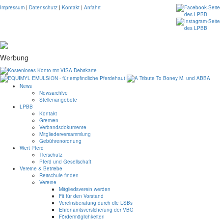
Impressum
|
Datenschutz
|
Kontakt
|
Anfahrt
Werbung
News
Newsarchive
Stellenangebote
LPBB
Kontakt
Gremien
Verbandsdokumente
Mitgliederversammlung
Gebührenordnung
Wert Pferd
Tierschutz
Pferd und Gesellschaft
Vereine & Betriebe
Reitschule finden
Vereine
Mitgliedsverein werden
Fit für den Vorstand
Vereinsberatung durch die LSBs
Ehrenamtsversicherung der VBG
Fördermöglichkeiten