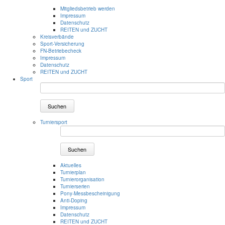
Mitgliedsbetrieb werden
Impressum
Datenschutz
REITEN und ZUCHT
Kreisverbände
Sport-Versicherung
FN-Betriebecheck
Impressum
Datenschutz
REITEN und ZUCHT
Sport
Suchen
Turniersport
Suchen
Aktuelles
Turnierplan
Turnierorganisation
Turnierserien
Pony-Messbescheinigung
Anti-Doping
Impressum
Datenschutz
REITEN und ZUCHT