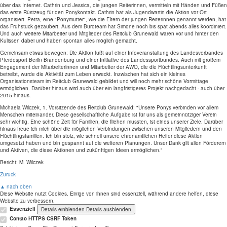
über das Internet. Cathrin und Jessica, die jungen Reiterinnen, vermitteln mit Händen und Füßen
das erste Rüstzeug für den Ponykontakt. Cathrin hat als Jugendwartin die Aktion vor Ort
organisiert. Petra, eine "Ponymutter", wie die Eltern der jungen Reiterinnen genannt werden, hat
das Frühstück gezaubert. Aus dem Büroteam hat Simone noch bis spät abends alles koordiniert.
Und auch weitere Mitarbeiter und Mitglieder des Reitclub Grunewald waren vor und hinter den
Kulissen dabei und haben spontan alles möglich gemacht.
Gemeinsam etwas bewegen: Die Aktion fußt auf einer Infoveranstaltung des Landesverbandes
Pferdesport Berlin Brandenburg und einer Initiative des Landessportbundes. Auch mit großem
Engagement der Mitarbeiterinnen und Mitarbeiter der AWO, die die Flüchtlingsunterkunft
betreibt, wurde die Aktivität zum Leben erweckt. Inzwischen hat sich ein kleines
Organisationsteam im Reitclub Grunewald gebildet und will noch mehr schöne Vormittage
ermöglichen. Darüber hinaus wird auch über ein langfristigeres Projekt nachgedacht - auch über
2015 hinaus.
Michaela Wilczek, 1. Vorsitzende des Reitclub Grunewald: "Unsere Ponys verbinden vor allem
Menschen miteinander. Diese gesellschaftliche Aufgabe ist für uns als gemeinnütziger Verein
sehr wichtig. Eine schöne Zeit für Familien, die fliehen mussten, ist eines unserer Ziele. Darüber
hinaus freue ich mich über die möglichen Verbindungen zwischen unseren Mitgliedern und den
Flüchtlingsfamilien. Ich bin stolz, wie schnell unsere ehrenamtlichen Helfer diese Aktion
umgesetzt haben und bin gespannt auf die weiteren Planungen. Unser Dank gilt allen Förderern
und Aktiven, die diese Aktionen und zukünftigen Ideen ermöglichen."
Bericht: M. Wilczek
Zurück
▲ nach oben
Diese Website nutzt Cookies. Einige von ihnen sind essenziell, während andere helfen, diese
Website zu verbessern.
Essenziell
Details einblenden
Details ausblenden
Contao HTTPS CSRF Token