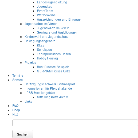
Landesjugendleitung
Jugendtag
EventTeam
Wettbewerbe
Auszeichnungen und Ehrungen
Jugendarbeit im Verein
Jugendwarte im Verein
Seminare und Ausbildungen
Kindeswohl und Jugendschutz
Bewegungsangebote
Kitas
Schulsport
Therapeutisches Reiten
Hobby Horsing
Projekte
Best Practice Beispiele
GER-NAM Horses Unite
Termine
Service
Befähigungsnachweis Tiertransport
Informationen für Pferdehaltende
LPBB-Mitteilungsblatt
Mitteilungsblatt Archiv
Links
FAQ
Shop
RuZ
Suchen