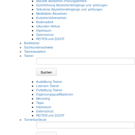
Aktuelle Abzeichen-Prüfungstermine
Durchführung Abzeichenlehrgänge und -prüfungen
Teilnahme Abzeichenlehrgänge und -prüfungen
Merkblätter Abzeichen
Kutschenführerschein
Bodenarbeit
Urkunden-Verlust
Impressum
Datenschutz
REITEN und ZUCHT
Berittführer
Sachkundenachweis
Trainerassistent
Trainer
Suchen
Ausbildung Trainer
Lizenzen Trainer
Fortbildung Trainer
Ergänzungsqualifikationen
Mentoring
Tipps
Impressum
Datenschutz
REITEN und ZUCHT
Turnierfachleute