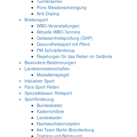
Turnierserien
Pony-Messbescheinigung
Anti-Doping
Breitensport
WBO-Veranstaltungen
Aktuelle WBO-Termine
Gelassenheitsprüfung (GHP)
Gesundheitssport mit Pferd
PM-Schulpferdecup
Regelungen für das Reiten im Gelände
Besondere Bestimmungen
Landesmeisterschaften
Medaillenspiegel
Inklusiver Sport
Para-Sport Reiten
Spezialklassen Reitsport
Sportförderung
Bundeskader
Kaderrichtlinie
Landeskader
Nachwuchskonzeption
8er-Team Berlin-Brandenburg
Training und Betreuung