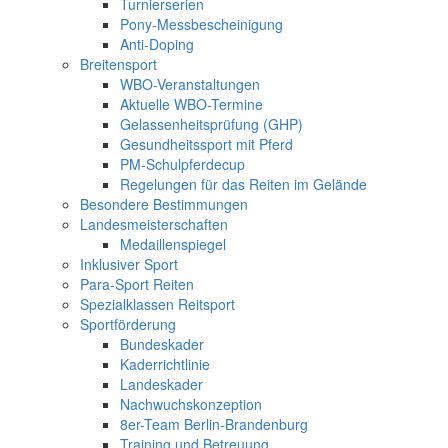
Turnierserien
Pony-Messbescheinigung
Anti-Doping
Breitensport
WBO-Veranstaltungen
Aktuelle WBO-Termine
Gelassenheitsprüfung (GHP)
Gesundheitssport mit Pferd
PM-Schulpferdecup
Regelungen für das Reiten im Gelände
Besondere Bestimmungen
Landesmeisterschaften
Medaillenspiegel
Inklusiver Sport
Para-Sport Reiten
Spezialklassen Reitsport
Sportförderung
Bundeskader
Kaderrichtlinie
Landeskader
Nachwuchskonzeption
8er-Team Berlin-Brandenburg
Training und Betreuung