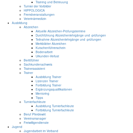
Training und Betreuung
Turnier der Vorbilder
HIPPOLOGICA
Fremdveranstaltungen
Veterinärmedizin
Ausbildung
Abzeichen
Aktuelle Abzeichen-Prüfungstermine
Durchführung Abzeichenlehrgänge und -prüfungen
Teilnahme Abzeichenlehrgänge und -prüfungen
Merkblätter Abzeichen
Kutschenführerschein
Bodenarbeit
Urkunden-Verlust
Berittführer
Sachkundenachweis
Trainerassistent
Trainer
Ausbildung Trainer
Lizenzen Trainer
Fortbildung Trainer
Ergänzungsqualifikationen
Mentoring
Tipps
Turnierfachleute
Ausbildung Turnierfachleute
Fortbildung Turnierfachleute
Beruf Pferdewirt
Vereinsmanager
Freiwilligendienste
Jugend
Jugendarbeit im Verband