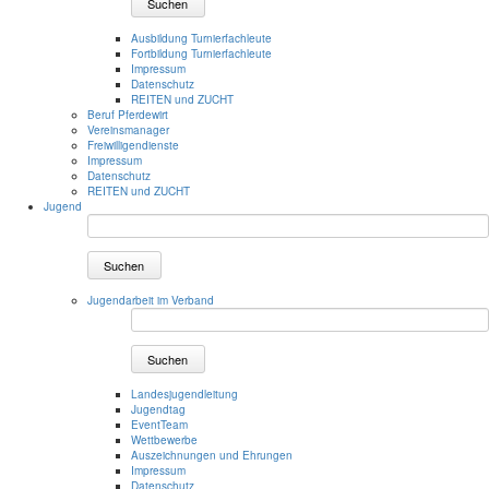
Suchen
Ausbildung Turnierfachleute
Fortbildung Turnierfachleute
Impressum
Datenschutz
REITEN und ZUCHT
Beruf Pferdewirt
Vereinsmanager
Freiwilligendienste
Impressum
Datenschutz
REITEN und ZUCHT
Jugend
Suchen
Jugendarbeit im Verband
Suchen
Landesjugendleitung
Jugendtag
EventTeam
Wettbewerbe
Auszeichnungen und Ehrungen
Impressum
Datenschutz