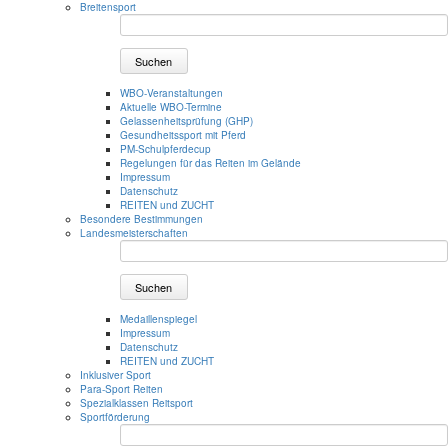
Breitensport
Suchen
WBO-Veranstaltungen
Aktuelle WBO-Termine
Gelassenheitsprüfung (GHP)
Gesundheitssport mit Pferd
PM-Schulpferdecup
Regelungen für das Reiten im Gelände
Impressum
Datenschutz
REITEN und ZUCHT
Besondere Bestimmungen
Landesmeisterschaften
Suchen
Medaillenspiegel
Impressum
Datenschutz
REITEN und ZUCHT
Inklusiver Sport
Para-Sport Reiten
Spezialklassen Reitsport
Sportförderung