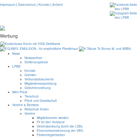
Impressum
|
Datenschutz
|
Kontakt
|
Anfahrt
Werbung
News
Newsarchive
Stellenangebote
LPBB
Kontakt
Gremien
Verbandsdokumente
Mitgliederversammlung
Gebührenordnung
Wert Pferd
Tierschutz
Pferd und Gesellschaft
Vereine & Betriebe
Reitschule finden
Vereine
Mitgliedsverein werden
Fit für den Vorstand
Vereinsberatung durch die LSBs
Ehrenamtsversicherung der VBG
Fördermöglichkeiten