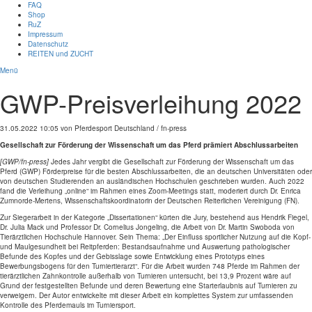
FAQ
Shop
RuZ
Impressum
Datenschutz
REITEN und ZUCHT
Menü
GWP-Preisverleihung 2022
31.05.2022 10:05
von Pferdesport Deutschland / fn-press
Gesellschaft zur Förderung der Wissenschaft um das Pferd prämiert Abschlussarbeiten
[GWP/fn-press]
Jedes Jahr vergibt die Gesellschaft zur Förderung der Wissenschaft um das
Pferd (GWP) Förderpreise für die besten Abschlussarbeiten, die an deutschen Universitäten oder
von deutschen Studierenden an ausländischen Hochschulen geschrieben wurden. Auch 2022
fand die Verleihung „online“ im Rahmen eines Zoom-Meetings statt, moderiert durch Dr. Enrica
Zumnorde-Mertens, Wissenschaftskoordinatorin der Deutschen Reiterlichen Vereinigung (FN).
Zur Siegerarbeit in der Kategorie „Dissertationen“ kürten die Jury, bestehend aus Hendrik Fiegel,
Dr. Julia Mack und Professor Dr. Cornelius Jongeling, die Arbeit von Dr. Martin Swoboda von
Tierärztlichen Hochschule Hannover. Sein Thema: „Der Einfluss sportlicher Nutzung auf die Kopf-
und Maulgesundheit bei Reitpferden: Bestandsaufnahme und Auswertung pathologischer
Befunde des Kopfes und der Gebisslage sowie Entwicklung eines Prototyps eines
Bewerbungsbogens für den Turniertierarzt“. Für die Arbeit wurden 748 Pferde im Rahmen der
tierärztlichen Zahnkontrolle außerhalb von Turnieren untersucht, bei 13,9 Prozent wäre auf
Grund der festgestellten Befunde und deren Bewertung eine Starterlaubnis auf Turnieren zu
verweigern. Der Autor entwickelte mit dieser Arbeit ein komplettes System zur umfassenden
Kontrolle des Pferdemauls im Turniersport.