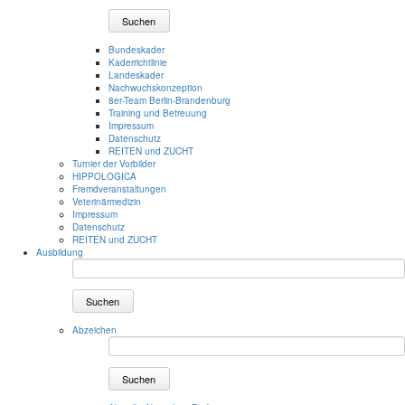
Suchen
Bundeskader
Kaderrichtlinie
Landeskader
Nachwuchskonzeption
8er-Team Berlin-Brandenburg
Training und Betreuung
Impressum
Datenschutz
REITEN und ZUCHT
Turnier der Vorbilder
HIPPOLOGICA
Fremdveranstaltungen
Veterinärmedizin
Impressum
Datenschutz
REITEN und ZUCHT
Ausbildung
Suchen
Abzeichen
Suchen