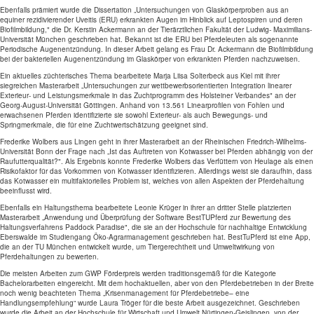
Ebenfalls prämiert wurde die Dissertation „Untersuchungen von Glaskörperproben aus an
equiner rezidivierender Uveitis (ERU) erkrankten Augen im Hinblick auf Leptospiren und deren
Biofilmbildung," die Dr. Kerstin Ackermann an der Tierärztlichen Fakultät der Ludwig- Maximilians-
Universität München geschrieben hat. Bekannt ist die ERU bei Pferdeleuten als sogenannte
Periodische Augenentzündung. In dieser Arbeit gelang es Frau Dr. Ackermann die Biofilmbildung
bei der bakteriellen Augenentzündung im Glaskörper von erkrankten Pferden nachzuweisen.
Ein aktuelles züchterisches Thema bearbeitete Marja Liisa Solterbeck aus Kiel mit ihrer
siegreichen Masterarbeit „Untersuchungen zur wettbewerbsorientierten Integration linearer
Exterieur- und Leistungsmerkmale in das Zuchtprogramm des Holsteiner Verbandes" an der
Georg-August-Universität Göttingen. Anhand von 13.561 Linearprofilen von Fohlen und
erwachsenen Pferden identifizierte sie sowohl Exterieur- als auch Bewegungs- und
Springmerkmale, die für eine Zuchtwertschätzung geeignet sind.
Frederike Wolbers aus Lingen geht in ihrer Masterarbeit an der Rheinischen Friedrich-Wilhelms-
Universität Bonn der Frage nach „Ist das Auftreten von Kotwasser bei Pferden abhängig von der
Raufutterqualität?". Als Ergebnis konnte Frederike Wolbers das Verfüttern von Heulage als einen
Risikofaktor für das Vorkommen von Kotwasser identifizieren. Allerdings weist sie daraufhin, dass
das Kotwasser ein multifaktorielles Problem ist, welches von allen Aspekten der Pferdehaltung
beeinflusst wird.
Ebenfalls ein Haltungsthema bearbeitete Leonie Krüger in ihrer an dritter Stelle platzierten
Masterarbeit „Anwendung und Überprüfung der Software BestTUPferd zur Bewertung des
Haltungsverfahrens Paddock Paradise", die sie an der Hochschule für nachhaltige Entwicklung
Eberswalde im Studiengang Öko-Agrarmanagement geschrieben hat. BestTuPferd ist eine App,
die an der TU München entwickelt wurde, um Tiergerechtheit und Umweltwirkung von
Pferdehaltungen zu bewerten.
Die meisten Arbeiten zum GWP Förderpreis werden traditionsgemäß für die Kategorie
Bachelorarbeiten eingereicht. Mit dem hochaktuellen, aber von den Pferdebetrieben in der Breite
noch wenig beachteten Thema „Krisenmanagement für Pferdebetriebe– eine
Handlungsempfehlung“ wurde Laura Tröger für die beste Arbeit ausgezeichnet. Geschrieben
wurde die Arbeit an der Hochschule für Wirtschaft und Umwelt Nürtingen-Geislingen, von der