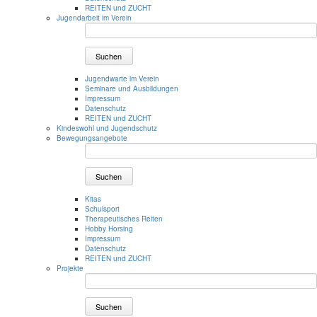
REITEN und ZUCHT
Jugendarbeit im Verein
Suchen
Jugendwarte im Verein
Seminare und Ausbildungen
Impressum
Datenschutz
REITEN und ZUCHT
Kindeswohl und Jugendschutz
Bewegungsangebote
Suchen
Kitas
Schulsport
Therapeutisches Reiten
Hobby Horsing
Impressum
Datenschutz
REITEN und ZUCHT
Projekte
Suchen