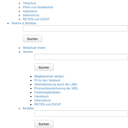
Tierschutz
Pferd und Gesellschaft
Impressum
Datenschutz
REITEN und ZUCHT
Vereine & Betriebe
Suchen
Reitschule finden
Vereine
Suchen
Mitgliedsverein werden
Fit für den Vorstand
Vereinsberatung durch die LSBs
Ehrenamtsversicherung der VBG
Fördermöglichkeiten
Impressum
Datenschutz
REITEN und ZUCHT
Betriebe
Suchen