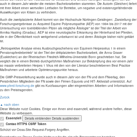
auch in diesem Jahr wieder die meisten Bachelorarbeiten stammten. Die Autorin (Gleichen) liefert
mit ihrer Arbeit einen wertvollen Leitfaden für Betriebe, um negative und existenzgefährdende
Auswirkungen von Krisen zu verhindern.
Auch die zweitplatzierte Arbeit kommt von der Hochschule Nürtingen-Geislingen: „Darstellung der
Forschungsergebnisse zu Acquired Equine Polyneuropathie (AEP) von 1994 bis 2017 mit der
Untersuchung von toxinbildenden Pilzen als mögliche Ätiologie" ist der Titel der Arbeit von
Annika Hasting (Gnadau). AEP ist eine neurologische Erkrankung der Hinterhand bei Pferden,
die in der Öffentlichkeit noch weitgehend unbekannt ist und deren Ätiologie bisher nicht geklärt
ist.
„Retrospektive Analyse eines Ausbruchgeschehens von Equinem Herpesvirus 1 in einem
Pensionspferdebetrieb" ist der Titel der drittplatzierten Bachelorarbeit, die Anna Graser
(Euskirchen) an der Rheinischen Friedrich-Wilhelms-Universität Bonn geschrieben hat. Sie
verglich die in einem Betrieb durchgeführten Maßnahmen zur Bekämpfung des vor einem Jahr
so massiv verbreiteten Herpes 1 Virus mit den von der Literatur beschriebenen Best Practice
Maßnahmen und arbeitete Optimierungspunkte heraus.
Die GWP-Preisverleihung wurde auch in diesem Jahr von der FN und dem FNverlag, den
Persönlichen Mitgliedern der FN sowie den Firmen Equovis und HIT- Aktivstall unterstützt. Auf
www.pferd-forschung.de
gibt es Kurzfassungen aller eingereichten Arbeiten und Informationen
zu den Preistragenden.
Zurück
▲ nach oben
Diese Website nutzt Cookies. Einige von ihnen sind essenziell, während andere helfen, diese
Website zu verbessern.
Essenziell
Details einblenden
Details ausblenden
Contao HTTPS CSRF Token
Schützt vor Cross-Site-Request-Forgery Angriffen.