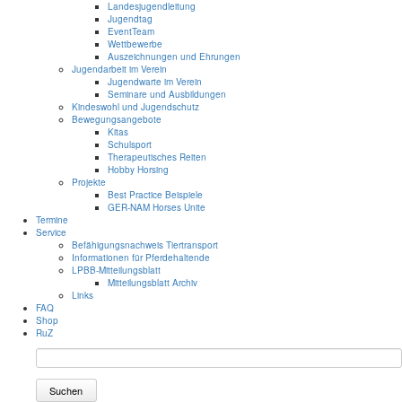
Landesjugendleitung
Jugendtag
EventTeam
Wettbewerbe
Auszeichnungen und Ehrungen
Jugendarbeit im Verein
Jugendwarte im Verein
Seminare und Ausbildungen
Kindeswohl und Jugendschutz
Bewegungsangebote
Kitas
Schulsport
Therapeutisches Reiten
Hobby Horsing
Projekte
Best Practice Beispiele
GER-NAM Horses Unite
Termine
Service
Befähigungsnachweis Tiertransport
Informationen für Pferdehaltende
LPBB-Mitteilungsblatt
Mitteilungsblatt Archiv
Links
FAQ
Shop
RuZ
Suchen