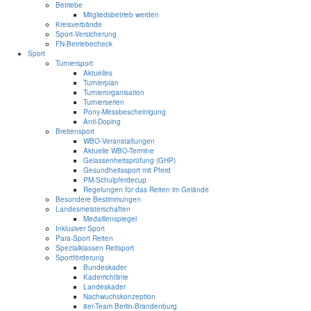
Betriebe
Mitgliedsbetrieb werden
Kreisverbände
Sport-Versicherung
FN-Betriebecheck
Sport
Turniersport
Aktuelles
Turnierplan
Turnierorganisation
Turnierserien
Pony-Messbescheinigung
Anti-Doping
Breitensport
WBO-Veranstaltungen
Aktuelle WBO-Termine
Gelassenheitsprüfung (GHP)
Gesundheitssport mit Pferd
PM-Schulpferdecup
Regelungen für das Reiten im Gelände
Besondere Bestimmungen
Landesmeisterschaften
Medaillenspiegel
Inklusiver Sport
Para-Sport Reiten
Spezialklassen Reitsport
Sportförderung
Bundeskader
Kaderrichtlinie
Landeskader
Nachwuchskonzeption
8er-Team Berlin-Brandenburg