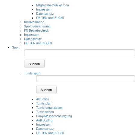
Mitgliedsbetrieb werden
Impressum
Datenschutz
REITEN und ZUCHT
Kreisverbände
Sport-Versicherung
FN-Betriebecheck
Impressum
Datenschutz
REITEN und ZUCHT
Sport
Suchen
Turniersport
Suchen
Aktuelles
Turnierplan
Turnierorganisation
Turnierserien
Pony-Messbescheinigung
Anti-Doping
Impressum
Datenschutz
REITEN und ZUCHT