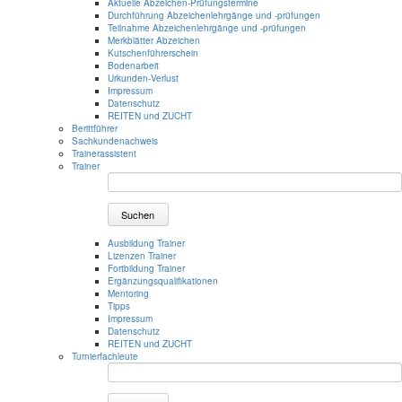
Aktuelle Abzeichen-Prüfungstermine
Durchführung Abzeichenlehrgänge und -prüfungen
Teilnahme Abzeichenlehrgänge und -prüfungen
Merkblätter Abzeichen
Kutschenführerschein
Bodenarbeit
Urkunden-Verlust
Impressum
Datenschutz
REITEN und ZUCHT
Berittführer
Sachkundenachweis
Trainerassistent
Trainer
Suchen
Ausbildung Trainer
Lizenzen Trainer
Fortbildung Trainer
Ergänzungsqualifikationen
Mentoring
Tipps
Impressum
Datenschutz
REITEN und ZUCHT
Turnierfachleute