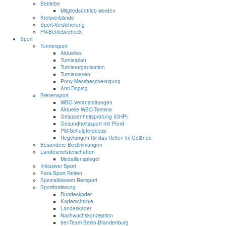
Betriebe
Mitgliedsbetrieb werden
Kreisverbände
Sport-Versicherung
FN-Betriebecheck
Sport
Turniersport
Aktuelles
Turnierplan
Turnierorganisation
Turnierserien
Pony-Messbescheinigung
Anti-Doping
Breitensport
WBO-Veranstaltungen
Aktuelle WBO-Termine
Gelassenheitsprüfung (GHP)
Gesundheitssport mit Pferd
PM-Schulpferdecup
Regelungen für das Reiten im Gelände
Besondere Bestimmungen
Landesmeisterschaften
Medaillenspiegel
Inklusiver Sport
Para-Sport Reiten
Spezialklassen Reitsport
Sportförderung
Bundeskader
Kaderrichtlinie
Landeskader
Nachwuchskonzeption
8er-Team Berlin-Brandenburg