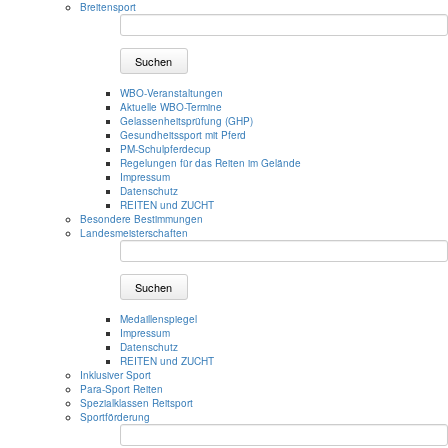
Breitensport
Suchen
WBO-Veranstaltungen
Aktuelle WBO-Termine
Gelassenheitsprüfung (GHP)
Gesundheitssport mit Pferd
PM-Schulpferdecup
Regelungen für das Reiten im Gelände
Impressum
Datenschutz
REITEN und ZUCHT
Besondere Bestimmungen
Landesmeisterschaften
Suchen
Medaillenspiegel
Impressum
Datenschutz
REITEN und ZUCHT
Inklusiver Sport
Para-Sport Reiten
Spezialklassen Reitsport
Sportförderung