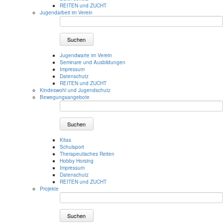
REITEN und ZUCHT
Jugendarbeit im Verein
Suchen
Jugendwarte im Verein
Seminare und Ausbildungen
Impressum
Datenschutz
REITEN und ZUCHT
Kindeswohl und Jugendschutz
Bewegungsangebote
Suchen
Kitas
Schulsport
Therapeutisches Reiten
Hobby Horsing
Impressum
Datenschutz
REITEN und ZUCHT
Projekte
Suchen