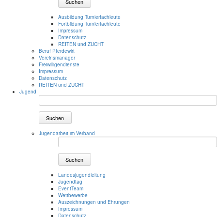
Suchen
Ausbildung Turnierfachleute
Fortbildung Turnierfachleute
Impressum
Datenschutz
REITEN und ZUCHT
Beruf Pferdewirt
Vereinsmanager
Freiwilligendienste
Impressum
Datenschutz
REITEN und ZUCHT
Jugend
Suchen
Jugendarbeit im Verband
Suchen
Landesjugendleitung
Jugendtag
EventTeam
Wettbewerbe
Auszeichnungen und Ehrungen
Impressum
Datenschutz