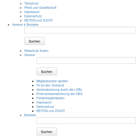
Tierschutz
Pferd und Gesellschaft
Impressum
Datenschutz
REITEN und ZUCHT
Vereine & Betriebe
Suchen
Reitschule finden
Vereine
Suchen
Mitgliedsverein werden
Fit für den Vorstand
Vereinsberatung durch die LSBs
Ehrenamtsversicherung der VBG
Fördermöglichkeiten
Impressum
Datenschutz
REITEN und ZUCHT
Betriebe
Suchen