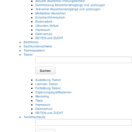
Aktuelle Abzeichen-Prüfungstermine
Durchführung Abzeichenlehrgänge und -prüfungen
Teilnahme Abzeichenlehrgänge und -prüfungen
Merkblätter Abzeichen
Kutschenführerschein
Bodenarbeit
Urkunden-Verlust
Impressum
Datenschutz
REITEN und ZUCHT
Berittführer
Sachkundenachweis
Trainerassistent
Trainer
Suchen
Ausbildung Trainer
Lizenzen Trainer
Fortbildung Trainer
Ergänzungsqualifikationen
Mentoring
Tipps
Impressum
Datenschutz
REITEN und ZUCHT
Turnierfachleute