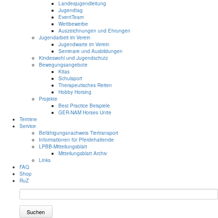
Landesjugendleitung
Jugendtag
EventTeam
Wettbewerbe
Auszeichnungen und Ehrungen
Jugendarbeit im Verein
Jugendwarte im Verein
Seminare und Ausbildungen
Kindeswohl und Jugendschutz
Bewegungsangebote
Kitas
Schulsport
Therapeutisches Reiten
Hobby Horsing
Projekte
Best Practice Beispiele
GER-NAM Horses Unite
Termine
Service
Befähigungsnachweis Tiertransport
Informationen für Pferdehaltende
LPBB-Mitteilungsblatt
Mitteilungsblatt Archiv
Links
FAQ
Shop
RuZ
Suchen