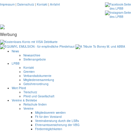
Impressum
|
Datenschutz
|
Kontakt
|
Anfahrt
Werbung
News
Newsarchive
Stellenangebote
LPBB
Kontakt
Gremien
Verbandsdokumente
Mitgliederversammlung
Gebührenordnung
Wert Pferd
Tierschutz
Pferd und Gesellschaft
Vereine & Betriebe
Reitschule finden
Vereine
Mitgliedsverein werden
Fit für den Vorstand
Vereinsberatung durch die LSBs
Ehrenamtsversicherung der VBG
Fördermöglichkeiten