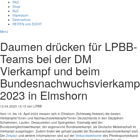
FAQ
Shop
RuZ
Impressum
Datenschutz
REITEN und ZUCHT
Menü
Daumen drücken für LPBB-
Teams bei der DM
Vierkampf und beim
Bundesnachwuchsvierkamp
2023 in Elmshorn
13.04.2023 13:15
von LPBB
Vom 14. bis 16. April 2023 messen sich in Elmshorn (Schleswig-Holstein) die besten
Vierkämpfer*innen und Nachwuchsvierkämpfer*innen Deutschlands in den Disziplinen
Schwimmen, Laufen, Dressurreiten und Springreiten. Erstmalig wird der
Bundesvergleichswettkampf, der sogenannte Bundesvierkampf, als Deutsche Meisterschaft im
Vierkampf ausgetragen. Zudem findet wie gehabt parallel der Bundesnachwuchsvierkampf statt.
Der
Zeitplan
und weitere Informationen sind auf der
Verbandswebseite
des Pferdesportverband