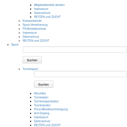
Mitgliedsbetrieb werden
Impressum
Datenschutz
REITEN und ZUCHT
Kreisverbände
Sport-Versicherung
FN-Betriebecheck
Impressum
Datenschutz
REITEN und ZUCHT
Sport
Suchen
Turniersport
Suchen
Aktuelles
Turnierplan
Turnierorganisation
Turnierserien
Pony-Messbescheinigung
Anti-Doping
Impressum
Datenschutz
REITEN und ZUCHT