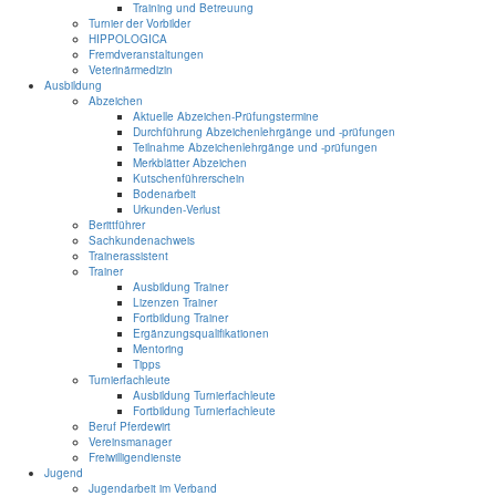
Training und Betreuung
Turnier der Vorbilder
HIPPOLOGICA
Fremdveranstaltungen
Veterinärmedizin
Ausbildung
Abzeichen
Aktuelle Abzeichen-Prüfungstermine
Durchführung Abzeichenlehrgänge und -prüfungen
Teilnahme Abzeichenlehrgänge und -prüfungen
Merkblätter Abzeichen
Kutschenführerschein
Bodenarbeit
Urkunden-Verlust
Berittführer
Sachkundenachweis
Trainerassistent
Trainer
Ausbildung Trainer
Lizenzen Trainer
Fortbildung Trainer
Ergänzungsqualifikationen
Mentoring
Tipps
Turnierfachleute
Ausbildung Turnierfachleute
Fortbildung Turnierfachleute
Beruf Pferdewirt
Vereinsmanager
Freiwilligendienste
Jugend
Jugendarbeit im Verband