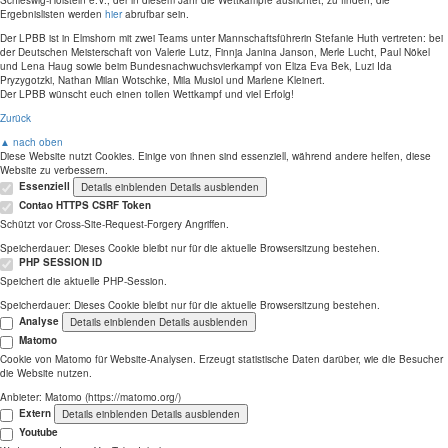
Schleswig-Holstein e.V., der in diesem Jahr die Wettkämpfe ausrichtet, zu finden; die
Ergebnislisten werden
hier
abrufbar sein.
Der LPBB ist in Elmshorn mit zwei Teams unter Mannschaftsführerin Stefanie Huth vertreten: bei
der Deutschen Meisterschaft von Valerie Lutz, Finnja Janina Janson, Merle Lucht, Paul Nökel
und Lena Haug sowie beim Bundesnachwuchsvierkampf von Eliza Eva Bek, Luzi
Ida
Pryzygotzki, Nathan Milan Wotschke, Mila Musiol und Marlene Kleinert.
Der LPBB wünscht euch einen tollen Wettkampf und viel Erfolg!
Zurück
▲ nach oben
Diese Website nutzt Cookies. Einige von ihnen sind essenziell, während andere helfen, diese
Website zu verbessern.
Essenziell
Details einblenden
Details ausblenden
Contao HTTPS CSRF Token
Schützt vor Cross-Site-Request-Forgery Angriffen.
Speicherdauer:
Dieses Cookie bleibt nur für die aktuelle Browsersitzung bestehen.
PHP SESSION ID
Speichert die aktuelle PHP-Session.
Speicherdauer:
Dieses Cookie bleibt nur für die aktuelle Browsersitzung bestehen.
Analyse
Details einblenden
Details ausblenden
Matomo
Cookie von Matomo für Website-Analysen. Erzeugt statistische Daten darüber, wie die Besucher
die Website nutzen.
Anbieter:
Matomo (https://matomo.org/)
Extern
Details einblenden
Details ausblenden
Youtube