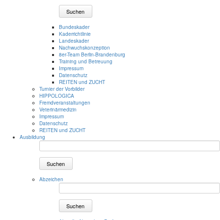
Suchen
Bundeskader
Kaderrichtlinie
Landeskader
Nachwuchskonzeption
8er-Team Berlin-Brandenburg
Training und Betreuung
Impressum
Datenschutz
REITEN und ZUCHT
Turnier der Vorbilder
HIPPOLOGICA
Fremdveranstaltungen
Veterinärmedizin
Impressum
Datenschutz
REITEN und ZUCHT
Ausbildung
Suchen
Abzeichen
Suchen