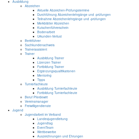
Ausbildung
Abzeichen
Aktuelle Abzeichen-Prüfungstermine
Durchführung Abzeichenlehrgänge und -prüfungen
Teilnahme Abzeichenlehrgänge und -prüfungen
Merkblätter Abzeichen
Kutschenführerschein
Bodenarbeit
Urkunden-Verlust
Berittführer
Sachkundenachweis
Trainerassistent
Trainer
Ausbildung Trainer
Lizenzen Trainer
Fortbildung Trainer
Ergänzungsqualifikationen
Mentoring
Tipps
Turnierfachleute
Ausbildung Turnierfachleute
Fortbildung Turnierfachleute
Beruf Pferdewirt
Vereinsmanager
Freiwilligendienste
Jugend
Jugendarbeit im Verband
Landesjugendleitung
Jugendtag
EventTeam
Wettbewerbe
Auszeichnungen und Ehrungen