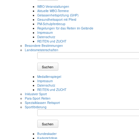
WBO-Veranstaltungen
Aktuelle WBO-Termine
Gelassenheitsprüfung (GHP)
Gesundheitssport mit Pferd
PM-Schulpferdecup
Regelungen für das Reiten im Gelände
Impressum
Datenschutz
REITEN und ZUCHT
Besondere Bestimmungen
Landesmeisterschaften
Suchen
Medaillenspiegel
Impressum
Datenschutz
REITEN und ZUCHT
Inklusiver Sport
Para-Sport Reiten
Spezialklassen Reitsport
Sportförderung
Suchen
Bundeskader
Kaderrichtlinie