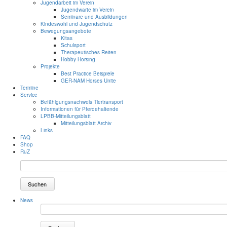
Jugendarbeit im Verein
Jugendwarte im Verein
Seminare und Ausbildungen
Kindeswohl und Jugendschutz
Bewegungsangebote
Kitas
Schulsport
Therapeutisches Reiten
Hobby Horsing
Projekte
Best Practice Beispiele
GER-NAM Horses Unite
Termine
Service
Befähigungsnachweis Tiertransport
Informationen für Pferdehaltende
LPBB-Mitteilungsblatt
Mitteilungsblatt Archiv
Links
FAQ
Shop
RuZ
Suchen
News