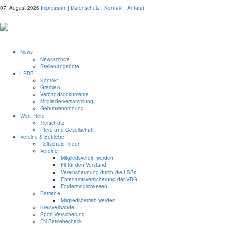
07. August 2026
Impressum
|
Datenschutz
|
Kontakt
|
Anfahrt
News
Newsarchive
Stellenangebote
LPBB
Kontakt
Gremien
Verbandsdokumente
Mitgliederversammlung
Gebührenordnung
Wert Pferd
Tierschutz
Pferd und Gesellschaft
Vereine & Betriebe
Reitschule finden
Vereine
Mitgliedsverein werden
Fit für den Vorstand
Vereinsberatung durch die LSBs
Ehrenamtsversicherung der VBG
Fördermöglichkeiten
Betriebe
Mitgliedsbetrieb werden
Kreisverbände
Sport-Versicherung
FN-Betriebecheck