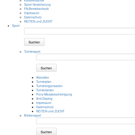
Kreisverbände
Sport-Versicherung
FN-Betriebecheck
Impressum
Datenschutz
REITEN und ZUCHT
Sport
Suchen
Turniersport
Suchen
Aktuelles
Turnierplan
Turnierorganisation
Turnierserien
Pony-Messbescheinigung
Anti-Doping
Impressum
Datenschutz
REITEN und ZUCHT
Breitensport
Suchen