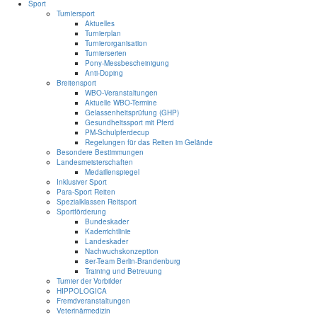
Sport
Turniersport
Aktuelles
Turnierplan
Turnierorganisation
Turnierserien
Pony-Messbescheinigung
Anti-Doping
Breitensport
WBO-Veranstaltungen
Aktuelle WBO-Termine
Gelassenheitsprüfung (GHP)
Gesundheitssport mit Pferd
PM-Schulpferdecup
Regelungen für das Reiten im Gelände
Besondere Bestimmungen
Landesmeisterschaften
Medaillenspiegel
Inklusiver Sport
Para-Sport Reiten
Spezialklassen Reitsport
Sportförderung
Bundeskader
Kaderrichtlinie
Landeskader
Nachwuchskonzeption
8er-Team Berlin-Brandenburg
Training und Betreuung
Turnier der Vorbilder
HIPPOLOGICA
Fremdveranstaltungen
Veterinärmedizin