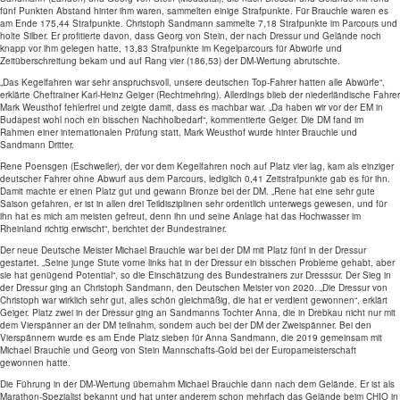
fünf Punkten Abstand hinter ihm waren, sammelten einige Strafpunkte. Für Brauchle waren es
am Ende 175,44 Strafpunkte. Christoph Sandmann sammelte 7,18 Strafpunkte im Parcours und
holte Silber. Er profitierte davon, dass Georg von Stein, der nach Dressur und Gelände noch
knapp vor ihm gelegen hatte, 13,83 Strafpunkte im Kegelparcours für Abwürfe und
Zeitüberschreitung bekam und auf Rang vier (186,53) der DM-Wertung abrutschte.
„Das Kegelfahren war sehr anspruchsvoll, unsere deutschen Top-Fahrer hatten alle Abwürfe“,
erklärte Cheftrainer Karl-Heinz Geiger (Rechtmehring). Allerdings blieb der niederländische Fahrer
Mark Weusthof fehlerfrei und zeigte damit, dass es machbar war. „Da haben wir vor der EM in
Budapest wohl noch ein bisschen Nachholbedarf“, kommentierte Geiger. Die DM fand im
Rahmen einer internationalen Prüfung statt, Mark Weusthof wurde hinter Brauchle und
Sandmann Dritter.
Rene Poensgen (Eschweiler), der vor dem Kegelfahren noch auf Platz vier lag, kam als einziger
deutscher Fahrer ohne Abwurf aus dem Parcours, lediglich 0,41 Zeitstrafpunkte gab es für ihn.
Damit machte er einen Platz gut und gewann Bronze bei der DM. „Rene hat eine sehr gute
Saison gefahren, er ist in allen drei Teildisziplinen sehr ordentlich unterwegs gewesen, und für
ihn hat es mich am meisten gefreut, denn ihn und seine Anlage hat das Hochwasser im
Rheinland richtig erwischt“, berichtet der Bundestrainer.
Der neue Deutsche Meister Michael Brauchle war bei der DM mit Platz fünf in der Dressur
gestartet. „Seine junge Stute vorne links hat in der Dressur ein bisschen Probleme gehabt, aber
sie hat genügend Potential“, so die Einschätzung des Bundestrainers zur Dresssur. Der Sieg in
der Dressur ging an Christoph Sandmann, den Deutschen Meister von 2020. „Die Dressur von
Christoph war wirklich sehr gut, alles schön gleichmäßig, die hat er verdient gewonnen“, erklärt
Geiger. Platz zwei in der Dressur ging an Sandmanns Tochter Anna, die in Drebkau nicht nur mit
dem Vierspänner an der DM teilnahm, sondern auch bei der DM der Zweispänner. Bei den
Vierspännern wurde es am Ende Platz sieben für Anna Sandmann, die 2019 gemeinsam mit
Michael Brauchle und Georg von Stein Mannschafts-Gold bei der Europameisterschaft
gewonnen hatte.
Die Führung in der DM-Wertung übernahm Michael Brauchle dann nach dem Gelände. Er ist als
Marathon-Spezialist bekannt und hat unter anderem schon mehrfach das Gelände beim CHIO in