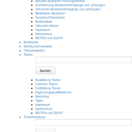
Aktuelle Abzeichen-Prüfungstermine
Durchführung Abzeichenlehrgänge und -prüfungen
Teilnahme Abzeichenlehrgänge und -prüfungen
Merkblätter Abzeichen
Kutschenführerschein
Bodenarbeit
Urkunden-Verlust
Impressum
Datenschutz
REITEN und ZUCHT
Berittführer
Sachkundenachweis
Trainerassistent
Trainer
Suchen
Ausbildung Trainer
Lizenzen Trainer
Fortbildung Trainer
Ergänzungsqualifikationen
Mentoring
Tipps
Impressum
Datenschutz
REITEN und ZUCHT
Turnierfachleute