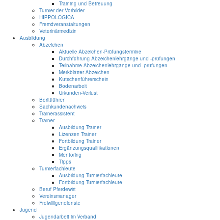
Training und Betreuung
Turnier der Vorbilder
HIPPOLOGICA
Fremdveranstaltungen
Veterinärmedizin
Ausbildung
Abzeichen
Aktuelle Abzeichen-Prüfungstermine
Durchführung Abzeichenlehrgänge und -prüfungen
Teilnahme Abzeichenlehrgänge und -prüfungen
Merkblätter Abzeichen
Kutschenführerschein
Bodenarbeit
Urkunden-Verlust
Berittführer
Sachkundenachweis
Trainerassistent
Trainer
Ausbildung Trainer
Lizenzen Trainer
Fortbildung Trainer
Ergänzungsqualifikationen
Mentoring
Tipps
Turnierfachleute
Ausbildung Turnierfachleute
Fortbildung Turnierfachleute
Beruf Pferdewirt
Vereinsmanager
Freiwilligendienste
Jugend
Jugendarbeit im Verband