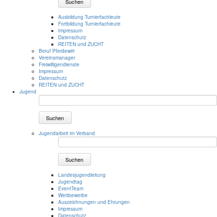
Suchen
Ausbildung Turnierfachleute
Fortbildung Turnierfachleute
Impressum
Datenschutz
REITEN und ZUCHT
Beruf Pferdewirt
Vereinsmanager
Freiwilligendienste
Impressum
Datenschutz
REITEN und ZUCHT
Jugend
Suchen
Jugendarbeit im Verband
Suchen
Landesjugendleitung
Jugendtag
EventTeam
Wettbewerbe
Auszeichnungen und Ehrungen
Impressum
Datenschutz