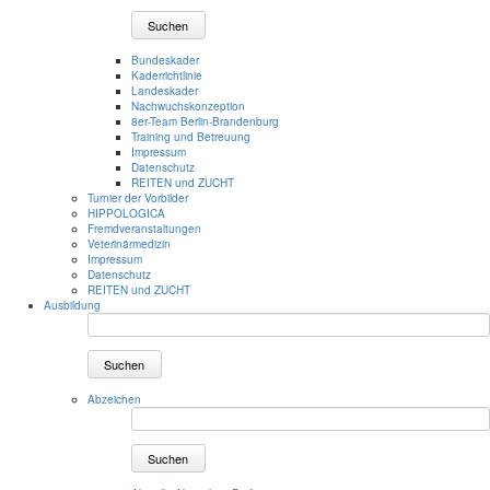
Suchen
Bundeskader
Kaderrichtlinie
Landeskader
Nachwuchskonzeption
8er-Team Berlin-Brandenburg
Training und Betreuung
Impressum
Datenschutz
REITEN und ZUCHT
Turnier der Vorbilder
HIPPOLOGICA
Fremdveranstaltungen
Veterinärmedizin
Impressum
Datenschutz
REITEN und ZUCHT
Ausbildung
Suchen
Abzeichen
Suchen