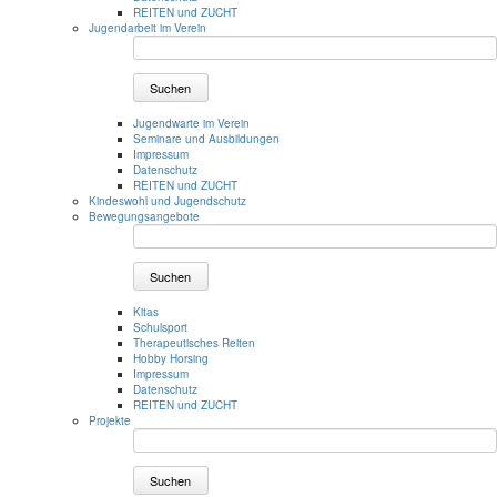
REITEN und ZUCHT
Jugendarbeit im Verein
Suchen
Jugendwarte im Verein
Seminare und Ausbildungen
Impressum
Datenschutz
REITEN und ZUCHT
Kindeswohl und Jugendschutz
Bewegungsangebote
Suchen
Kitas
Schulsport
Therapeutisches Reiten
Hobby Horsing
Impressum
Datenschutz
REITEN und ZUCHT
Projekte
Suchen