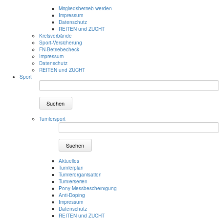
Mitgliedsbetrieb werden
Impressum
Datenschutz
REITEN und ZUCHT
Kreisverbände
Sport-Versicherung
FN-Betriebecheck
Impressum
Datenschutz
REITEN und ZUCHT
Sport
Suchen
Turniersport
Suchen
Aktuelles
Turnierplan
Turnierorganisation
Turnierserien
Pony-Messbescheinigung
Anti-Doping
Impressum
Datenschutz
REITEN und ZUCHT