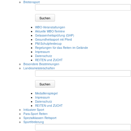
Breitensport
Suchen
WBO-Veranstaltungen
Aktuelle WBO-Termine
Gelassenheitsprüfung (GHP)
Gesundheitssport mit Pferd
PM-Schulpferdecup
Regelungen für das Reiten im Gelände
Impressum
Datenschutz
REITEN und ZUCHT
Besondere Bestimmungen
Landesmeisterschaften
Suchen
Medaillenspiegel
Impressum
Datenschutz
REITEN und ZUCHT
Inklusiver Sport
Para-Sport Reiten
Spezialklassen Reitsport
Sportförderung