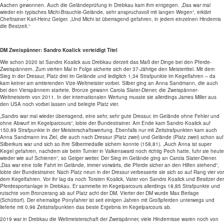
Aachen gewonnen. Auch die Geländeprüfung in Drebkau kam ihm entgegen. „Das war mal
wieder ein typisches Michi-Brauchle-Gelände, sehr anspruchsvoll mit langen Wegen“, erklärt
Cheftrainer Karl-Heinz Geiger. „Und Michi ist überragend gefahren, in jedem einzelnen Hindernis
die Bestzeit.“
DM Zweispänner: Sandro Koalick verteidigt Titel
Wie schon 2020 ist Sandro Koalick aus Drebkau derzeit das Maß der Dinge bei den Pferde-
Zweispännern. Zum vierten Mal in Folge sicherte sich der 37-Jährige den Meistertitel. Mit dem
Sieg in der Dressur, Platz drei im Gelände und lediglich 1,34 Strafpunkte im Kegelfahren – da
kam keiner am amtierenden Vize-Weltmeister vorbei. Silber ging an Anna Sandmann, die auch
bei den Vierspännern startete. Bronze gewann Carola Slater-Diener, die Zweispänner-
Weltmeisterin von 2011. In der internationalen Wertung musste sie allerdings James Miller aus
den USA noch vorbei lassen und belegte Platz vier.
„Sandro war mal wieder überragend, eine sehr, sehr gute Dressur, im Gelände ohne Fehler und
ohne Abwurf im Kegelparcours“, lobte der Bundestrainer. Am Ende kam Sandro Koalick auf
150,89 Strafpunkte in der Meisterschaftswertung. Ebenfalls nur mit Zeitstrafpunkten kam auch
Anna Sandmann ins Ziel, die auch nach Dressur (Platz zwei) und Gelände (Platz zwei) schon auf
Silberkurs war und sich so ihre Silbermedaille sichern konnte (158,81). „Auch Anna ist super
Kegel gefahren, nachdem sie beim Turnier in Valkensward noch richtig Pech hatte, fuhr sie heute
wieder wie auf Schienen“, so Geiger weiter. Der Sieg im Gelände ging an Carola Slater-Diener.
„Das war eine tolle Fahrt im Gelände, immer vorwärts, die Pferde sicher an den Hilfen stehend“,
lobte der Bundestrainer. Nach Platz neun in der Dressur verbesserte sie sich so auf Rang vier vor
dem Kegelfahren. Vor ihr lag da noch Torsten Koalick, Vater von Sandro Koalick und Besitzer der
Pferdesportanlage in Drebkau. Er sammelte im Kegelparcours allerdings 18,85 Strafpunkte und
rutschte vom Bronzerang ab auf Platz acht der DM. Vierter der DM wurde Max Berlage
(Schüttorf). Der ehemalige Ponyfahrer ist seit einigen Jahren mit Großpferden unterwegs und
lieferte mit 0,96 Zeitstrafpunkten das beste Ergebnis im Kegelparcours ab.
2019 war in Drebkau die Weltmeisterschaft der Zweispänner, viele Hindernisse waren noch von