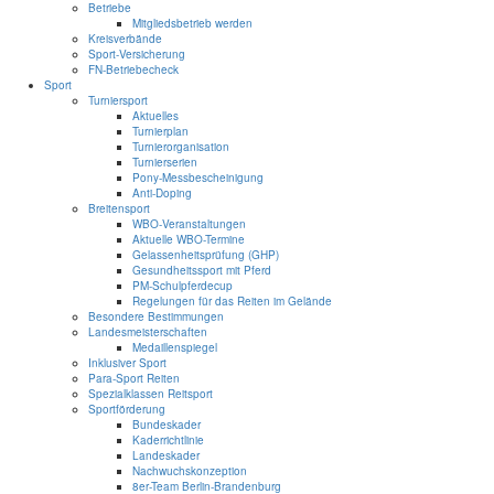
Betriebe
Mitgliedsbetrieb werden
Kreisverbände
Sport-Versicherung
FN-Betriebecheck
Sport
Turniersport
Aktuelles
Turnierplan
Turnierorganisation
Turnierserien
Pony-Messbescheinigung
Anti-Doping
Breitensport
WBO-Veranstaltungen
Aktuelle WBO-Termine
Gelassenheitsprüfung (GHP)
Gesundheitssport mit Pferd
PM-Schulpferdecup
Regelungen für das Reiten im Gelände
Besondere Bestimmungen
Landesmeisterschaften
Medaillenspiegel
Inklusiver Sport
Para-Sport Reiten
Spezialklassen Reitsport
Sportförderung
Bundeskader
Kaderrichtlinie
Landeskader
Nachwuchskonzeption
8er-Team Berlin-Brandenburg