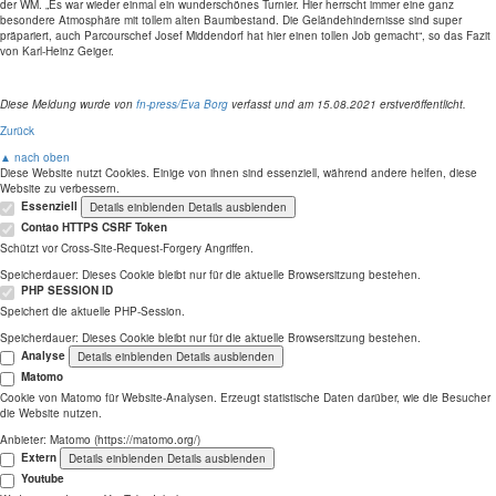
der WM. „Es war wieder einmal ein wunderschönes Turnier. Hier herrscht immer eine ganz
besondere Atmosphäre mit tollem alten Baumbestand. Die Geländehindernisse sind super
präpariert, auch Parcourschef Josef Middendorf hat hier einen tollen Job gemacht“, so das Fazit
von Karl-Heinz Geiger.
Diese Meldung wurde von
fn-press/Eva Borg
verfasst und am 15.08.2021 erstveröffentlicht.
Zurück
▲ nach oben
Diese Website nutzt Cookies. Einige von ihnen sind essenziell, während andere helfen, diese
Website zu verbessern.
Essenziell
Details einblenden
Details ausblenden
Contao HTTPS CSRF Token
Schützt vor Cross-Site-Request-Forgery Angriffen.
Speicherdauer:
Dieses Cookie bleibt nur für die aktuelle Browsersitzung bestehen.
PHP SESSION ID
Speichert die aktuelle PHP-Session.
Speicherdauer:
Dieses Cookie bleibt nur für die aktuelle Browsersitzung bestehen.
Analyse
Details einblenden
Details ausblenden
Matomo
Cookie von Matomo für Website-Analysen. Erzeugt statistische Daten darüber, wie die Besucher
die Website nutzen.
Anbieter:
Matomo (https://matomo.org/)
Extern
Details einblenden
Details ausblenden
Youtube