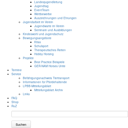
Landesjugendleitung
Jugendtag
EventTeam
Wettbewerbe
Auszeichnungen und Ehrungen
Jugendarbeit im Verein
Jugendwarte im Verein
Seminare und Ausbildungen
Kindeswohl und Jugendschutz
Bewegungsangebote
Kitas
Schulsport
Therapeutisches Reiten
Hobby Horsing
Projekte
Best Practice Beispiele
GER-NAM Horses Unite
Termine
Service
Befähigungsnachweis Tiertransport
Informationen für Pferdehaltende
LPBB-Mitteilungsblatt
Mitteilungsblatt Archiv
Links
FAQ
Shop
RuZ
Suchen