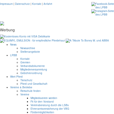
Impressum
|
Datenschutz
|
Kontakt
|
Anfahrt
Werbung
News
Newsarchive
Stellenangebote
LPBB
Kontakt
Gremien
Verbandsdokumente
Mitgliederversammlung
Gebührenordnung
Wert Pferd
Tierschutz
Pferd und Gesellschaft
Vereine & Betriebe
Reitschule finden
Vereine
Mitgliedsverein werden
Fit für den Vorstand
Vereinsberatung durch die LSBs
Ehrenamtsversicherung der VBG
Fördermöglichkeiten