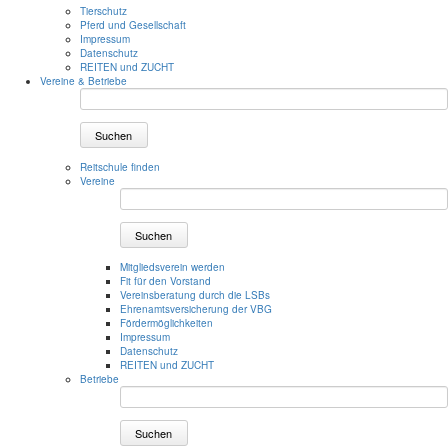
Tierschutz
Pferd und Gesellschaft
Impressum
Datenschutz
REITEN und ZUCHT
Vereine & Betriebe
Suchen
Reitschule finden
Vereine
Suchen
Mitgliedsverein werden
Fit für den Vorstand
Vereinsberatung durch die LSBs
Ehrenamtsversicherung der VBG
Fördermöglichkeiten
Impressum
Datenschutz
REITEN und ZUCHT
Betriebe
Suchen