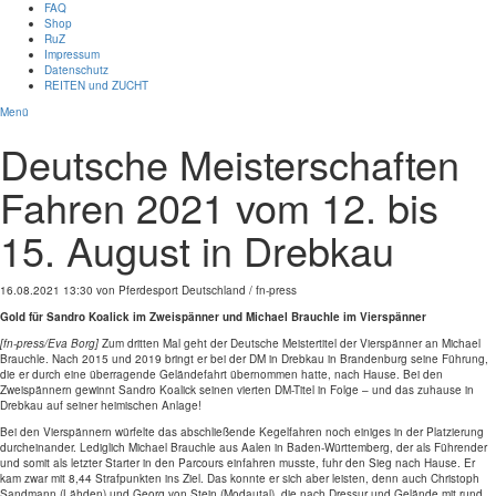
FAQ
Shop
RuZ
Impressum
Datenschutz
REITEN und ZUCHT
Menü
Deutsche Meisterschaften
Fahren 2021 vom 12. bis
15. August in Drebkau
16.08.2021 13:30
von Pferdesport Deutschland / fn-press
Gold für Sandro Koalick im Zweispänner und Michael Brauchle im Vierspänner
[fn-press/Eva Borg]
Zum dritten Mal geht der Deutsche Meistertitel der Vierspänner an Michael
Brauchle. Nach 2015 und 2019 bringt er bei der DM in Drebkau in Brandenburg seine Führung,
die er durch eine überragende Geländefahrt übernommen hatte, nach Hause. Bei den
Zweispännern gewinnt Sandro Koalick seinen vierten DM-Titel in Folge – und das zuhause in
Drebkau auf seiner heimischen Anlage!
Bei den Vierspännern würfelte das abschließende Kegelfahren noch einiges in der Platzierung
durcheinander. Lediglich Michael Brauchle aus Aalen in Baden-Württemberg, der als Führender
und somit als letzter Starter in den Parcours einfahren musste, fuhr den Sieg nach Hause. Er
kam zwar mit 8,44 Strafpunkten ins Ziel. Das konnte er sich aber leisten, denn auch Christoph
Sandmann (Lähden) und Georg von Stein (Modautal), die nach Dressur und Gelände mit rund