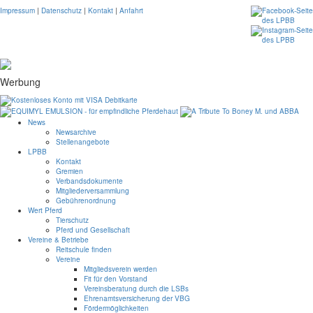
Impressum
|
Datenschutz
|
Kontakt
|
Anfahrt
Werbung
News
Newsarchive
Stellenangebote
LPBB
Kontakt
Gremien
Verbandsdokumente
Mitgliederversammlung
Gebührenordnung
Wert Pferd
Tierschutz
Pferd und Gesellschaft
Vereine & Betriebe
Reitschule finden
Vereine
Mitgliedsverein werden
Fit für den Vorstand
Vereinsberatung durch die LSBs
Ehrenamtsversicherung der VBG
Fördermöglichkeiten