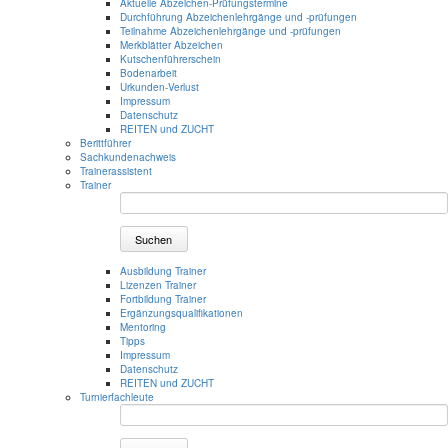
Aktuelle Abzeichen-Prüfungstermine
Durchführung Abzeichenlehrgänge und -prüfungen
Teilnahme Abzeichenlehrgänge und -prüfungen
Merkblätter Abzeichen
Kutschenführerschein
Bodenarbeit
Urkunden-Verlust
Impressum
Datenschutz
REITEN und ZUCHT
Berittführer
Sachkundenachweis
Trainerassistent
Trainer
Suchen
Ausbildung Trainer
Lizenzen Trainer
Fortbildung Trainer
Ergänzungsqualifikationen
Mentoring
Tipps
Impressum
Datenschutz
REITEN und ZUCHT
Turnierfachleute