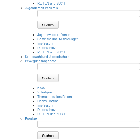
REITEN und ZUCHT
Jugendarbeit im Verein
Suchen
Jugendwarte im Verein
Seminare und Ausbildungen
Impressum
Datenschutz
REITEN und ZUCHT
Kindeswohl und Jugendschutz
Bewegungsangebote
Suchen
Kitas
Schulsport
Therapeutisches Reiten
Hobby Horsing
Impressum
Datenschutz
REITEN und ZUCHT
Projekte
Suchen