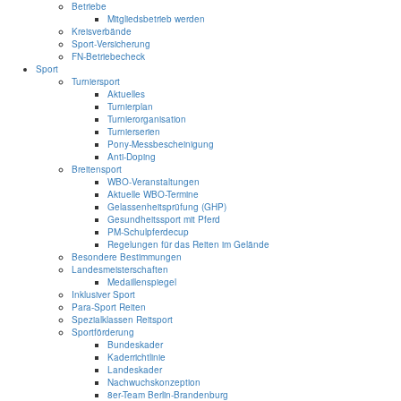
Betriebe
Mitgliedsbetrieb werden
Kreisverbände
Sport-Versicherung
FN-Betriebecheck
Sport
Turniersport
Aktuelles
Turnierplan
Turnierorganisation
Turnierserien
Pony-Messbescheinigung
Anti-Doping
Breitensport
WBO-Veranstaltungen
Aktuelle WBO-Termine
Gelassenheitsprüfung (GHP)
Gesundheitssport mit Pferd
PM-Schulpferdecup
Regelungen für das Reiten im Gelände
Besondere Bestimmungen
Landesmeisterschaften
Medaillenspiegel
Inklusiver Sport
Para-Sport Reiten
Spezialklassen Reitsport
Sportförderung
Bundeskader
Kaderrichtlinie
Landeskader
Nachwuchskonzeption
8er-Team Berlin-Brandenburg