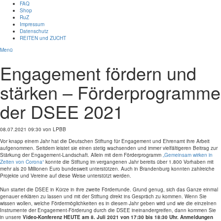
FAQ
Shop
RuZ
Impressum
Datenschutz
REITEN und ZUCHT
Menü
Engagement fördern und
stärken – Förderprogramme
der DSEE 2021
08.07.2021 09:30
von LPBB
Vor knapp einem Jahr hat die Deutschen Stiftung für Engagement und Ehrenamt ihre Arbeit
aufgenommen. Seitdem leistet sie einen stetig wachsenden und immer vielfältigeren Beitrag zur
Stärkung der Engagement-Landschaft. Allein mit dem Förderprogramm
„Gemeinsam wirken in
Zeiten von Corona“
konnte die Stiftung im vergangenen Jahr bereits über 1.800 Vorhaben mit
mehr als 20 Millionen Euro bundesweit unterstützen. Auch in Brandenburg konnten zahlreiche
Projekte und Vereine auf diese Weise unterstützt werden.
Nun startet die DSEE in Kürze in ihre zweite Förderrunde. Grund genug, sich das Ganze einmal
genauer erklären zu lassen und mit der Stiftung direkt ins Gespräch zu kommen. Wenn Sie
wissen wollen, welche Fördermöglichkeiten es in diesem Jahr geben wird und wie die einzelnen
Instrumente der Engagement-Förderung durch die DSEE ineinandergreifen, dann kommen Sie
in unsere
Video-Konferenz HEUTE am 8. Juli 2021 von 17:30 bis 18:30 Uhr. Anmeldungen