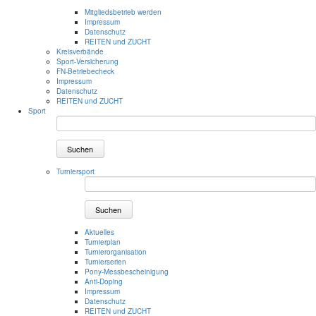
Mitgliedsbetrieb werden
Impressum
Datenschutz
REITEN und ZUCHT
Kreisverbände
Sport-Versicherung
FN-Betriebecheck
Impressum
Datenschutz
REITEN und ZUCHT
Sport
Suchen
Turniersport
Suchen
Aktuelles
Turnierplan
Turnierorganisation
Turnierserien
Pony-Messbescheinigung
Anti-Doping
Impressum
Datenschutz
REITEN und ZUCHT