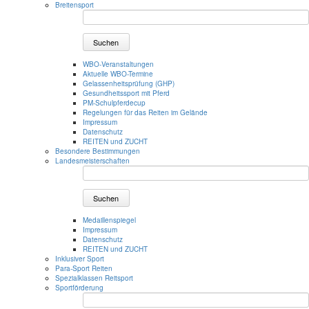
Breitensport
Suchen
WBO-Veranstaltungen
Aktuelle WBO-Termine
Gelassenheitsprüfung (GHP)
Gesundheitssport mit Pferd
PM-Schulpferdecup
Regelungen für das Reiten im Gelände
Impressum
Datenschutz
REITEN und ZUCHT
Besondere Bestimmungen
Landesmeisterschaften
Suchen
Medaillenspiegel
Impressum
Datenschutz
REITEN und ZUCHT
Inklusiver Sport
Para-Sport Reiten
Spezialklassen Reitsport
Sportförderung