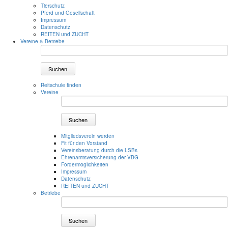
Tierschutz
Pferd und Gesellschaft
Impressum
Datenschutz
REITEN und ZUCHT
Vereine & Betriebe
Suchen
Reitschule finden
Vereine
Suchen
Mitgliedsverein werden
Fit für den Vorstand
Vereinsberatung durch die LSBs
Ehrenamtsversicherung der VBG
Fördermöglichkeiten
Impressum
Datenschutz
REITEN und ZUCHT
Betriebe
Suchen