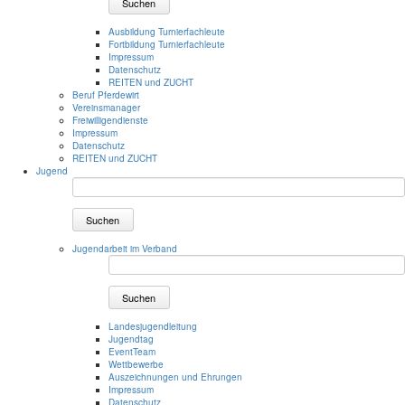
Suchen
Ausbildung Turnierfachleute
Fortbildung Turnierfachleute
Impressum
Datenschutz
REITEN und ZUCHT
Beruf Pferdewirt
Vereinsmanager
Freiwilligendienste
Impressum
Datenschutz
REITEN und ZUCHT
Jugend
Suchen
Jugendarbeit im Verband
Suchen
Landesjugendleitung
Jugendtag
EventTeam
Wettbewerbe
Auszeichnungen und Ehrungen
Impressum
Datenschutz