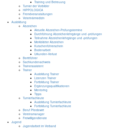
Training und Betreuung
Turnier der Vorbilder
HIPPOLOGICA
Fremdveranstaltungen
Veterinärmedizin
Ausbildung
Abzeichen
Aktuelle Abzeichen-Prüfungstermine
Durchführung Abzeichenlehrgänge und -prüfungen
Teilnahme Abzeichenlehrgänge und -prüfungen
Merkblätter Abzeichen
Kutschenführerschein
Bodenarbeit
Urkunden-Verlust
Berittführer
Sachkundenachweis
Trainerassistent
Trainer
Ausbildung Trainer
Lizenzen Trainer
Fortbildung Trainer
Ergänzungsqualifikationen
Mentoring
Tipps
Turnierfachleute
Ausbildung Turnierfachleute
Fortbildung Turnierfachleute
Beruf Pferdewirt
Vereinsmanager
Freiwilligendienste
Jugend
Jugendarbeit im Verband