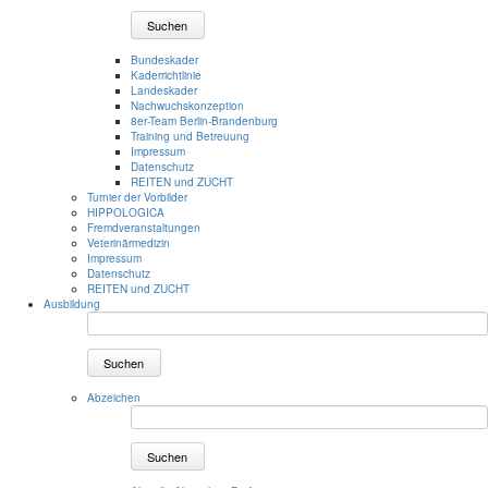
Suchen
Bundeskader
Kaderrichtlinie
Landeskader
Nachwuchskonzeption
8er-Team Berlin-Brandenburg
Training und Betreuung
Impressum
Datenschutz
REITEN und ZUCHT
Turnier der Vorbilder
HIPPOLOGICA
Fremdveranstaltungen
Veterinärmedizin
Impressum
Datenschutz
REITEN und ZUCHT
Ausbildung
Suchen
Abzeichen
Suchen