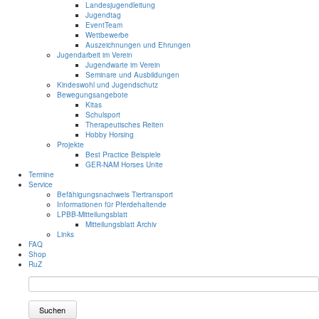
Landesjugendleitung
Jugendtag
EventTeam
Wettbewerbe
Auszeichnungen und Ehrungen
Jugendarbeit im Verein
Jugendwarte im Verein
Seminare und Ausbildungen
Kindeswohl und Jugendschutz
Bewegungsangebote
Kitas
Schulsport
Therapeutisches Reiten
Hobby Horsing
Projekte
Best Practice Beispiele
GER-NAM Horses Unite
Termine
Service
Befähigungsnachweis Tiertransport
Informationen für Pferdehaltende
LPBB-Mitteilungsblatt
Mitteilungsblatt Archiv
Links
FAQ
Shop
RuZ
Suchen