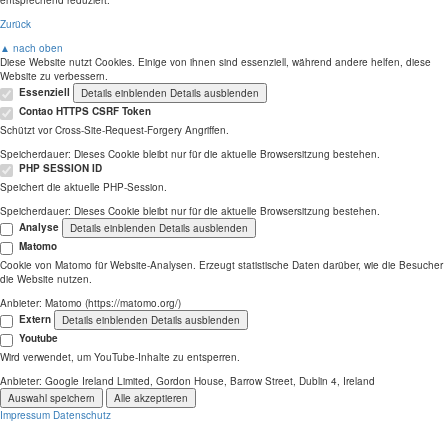
entsprechend reduziert.
Zurück
▲ nach oben
Diese Website nutzt Cookies. Einige von ihnen sind essenziell, während andere helfen, diese
Website zu verbessern.
Essenziell
Details einblenden
Details ausblenden
Contao HTTPS CSRF Token
Schützt vor Cross-Site-Request-Forgery Angriffen.
Speicherdauer:
Dieses Cookie bleibt nur für die aktuelle Browsersitzung bestehen.
PHP SESSION ID
Speichert die aktuelle PHP-Session.
Speicherdauer:
Dieses Cookie bleibt nur für die aktuelle Browsersitzung bestehen.
Analyse
Details einblenden
Details ausblenden
Matomo
Cookie von Matomo für Website-Analysen. Erzeugt statistische Daten darüber, wie die Besucher
die Website nutzen.
Anbieter:
Matomo (https://matomo.org/)
Extern
Details einblenden
Details ausblenden
Youtube
Wird verwendet, um YouTube-Inhalte zu entsperren.
Anbieter:
Google Ireland Limited, Gordon House, Barrow Street, Dublin 4, Ireland
Auswahl speichern
Alle akzeptieren
Impressum
Datenschutz