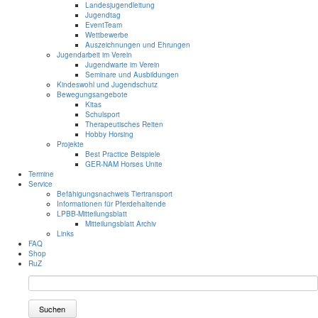
Landesjugendleitung
Jugendtag
EventTeam
Wettbewerbe
Auszeichnungen und Ehrungen
Jugendarbeit im Verein
Jugendwarte im Verein
Seminare und Ausbildungen
Kindeswohl und Jugendschutz
Bewegungsangebote
Kitas
Schulsport
Therapeutisches Reiten
Hobby Horsing
Projekte
Best Practice Beispiele
GER-NAM Horses Unite
Termine
Service
Befähigungsnachweis Tiertransport
Informationen für Pferdehaltende
LPBB-Mitteilungsblatt
Mitteilungsblatt Archiv
Links
FAQ
Shop
RuZ
Suchen