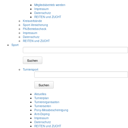
Mitgliedsbetrieb werden
Impressum
Datenschutz
REITEN und ZUCHT
Kreisverbände
Sport-Versicherung
FN-Betriebecheck
Impressum
Datenschutz
REITEN und ZUCHT
Sport
Suchen
Turniersport
Suchen
Aktuelles
Turnierplan
Turnierorganisation
Turnierserien
Pony-Messbescheinigung
Anti-Doping
Impressum
Datenschutz
REITEN und ZUCHT