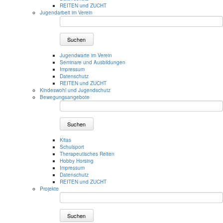
REITEN und ZUCHT
Jugendarbeit im Verein
Suchen
Jugendwarte im Verein
Seminare und Ausbildungen
Impressum
Datenschutz
REITEN und ZUCHT
Kindeswohl und Jugendschutz
Bewegungsangebote
Suchen
Kitas
Schulsport
Therapeutisches Reiten
Hobby Horsing
Impressum
Datenschutz
REITEN und ZUCHT
Projekte
Suchen