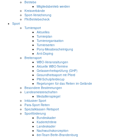
Betriebe
Mitgliedsbetrieb werden
Kreisverbände
Sport-Versicherung
FN-Betriebecheck
Sport
Turniersport
Aktuelles
Turnierplan
Turnierorganisation
Turnierserien
Pony-Messbescheinigung
Anti-Doping
Breitensport
WBO-Veranstaltungen
Aktuelle WBO-Termine
Gelassenheitsprüfung (GHP)
Gesundheitssport mit Pferd
PM-Schulpferdecup
Regelungen für das Reiten im Gelände
Besondere Bestimmungen
Landesmeisterschaften
Medaillenspiegel
Inklusiver Sport
Para-Sport Reiten
Spezialklassen Reitsport
Sportförderung
Bundeskader
Kaderrichtlinie
Landeskader
Nachwuchskonzeption
8er-Team Berlin-Brandenburg