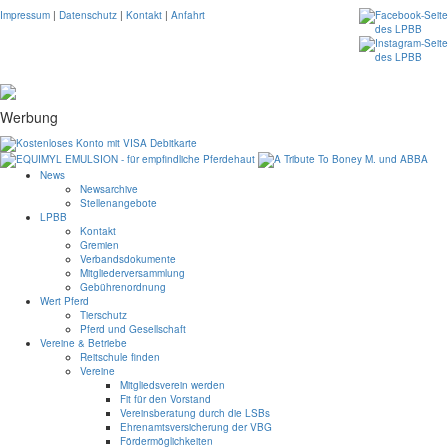
Impressum
|
Datenschutz
|
Kontakt
|
Anfahrt
Werbung
News
Newsarchive
Stellenangebote
LPBB
Kontakt
Gremien
Verbandsdokumente
Mitgliederversammlung
Gebührenordnung
Wert Pferd
Tierschutz
Pferd und Gesellschaft
Vereine & Betriebe
Reitschule finden
Vereine
Mitgliedsverein werden
Fit für den Vorstand
Vereinsberatung durch die LSBs
Ehrenamtsversicherung der VBG
Fördermöglichkeiten