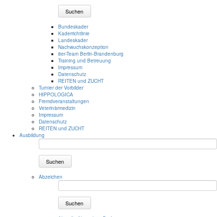
Suchen
Bundeskader
Kaderrichtlinie
Landeskader
Nachwuchskonzeption
8er-Team Berlin-Brandenburg
Training und Betreuung
Impressum
Datenschutz
REITEN und ZUCHT
Turnier der Vorbilder
HIPPOLOGICA
Fremdveranstaltungen
Veterinärmedizin
Impressum
Datenschutz
REITEN und ZUCHT
Ausbildung
Suchen
Abzeichen
Suchen