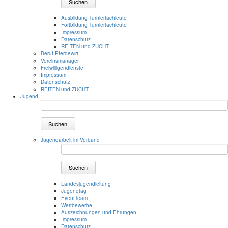
Suchen
Ausbildung Turnierfachleute
Fortbildung Turnierfachleute
Impressum
Datenschutz
REITEN und ZUCHT
Beruf Pferdewirt
Vereinsmanager
Freiwilligendienste
Impressum
Datenschutz
REITEN und ZUCHT
Jugend
Suchen
Jugendarbeit im Verband
Suchen
Landesjugendleitung
Jugendtag
EventTeam
Wettbewerbe
Auszeichnungen und Ehrungen
Impressum
Datenschutz