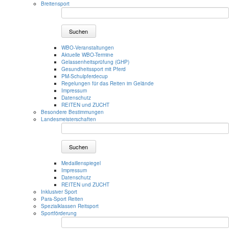
Breitensport
Suchen
WBO-Veranstaltungen
Aktuelle WBO-Termine
Gelassenheitsprüfung (GHP)
Gesundheitssport mit Pferd
PM-Schulpferdecup
Regelungen für das Reiten im Gelände
Impressum
Datenschutz
REITEN und ZUCHT
Besondere Bestimmungen
Landesmeisterschaften
Suchen
Medaillenspiegel
Impressum
Datenschutz
REITEN und ZUCHT
Inklusiver Sport
Para-Sport Reiten
Spezialklassen Reitsport
Sportförderung