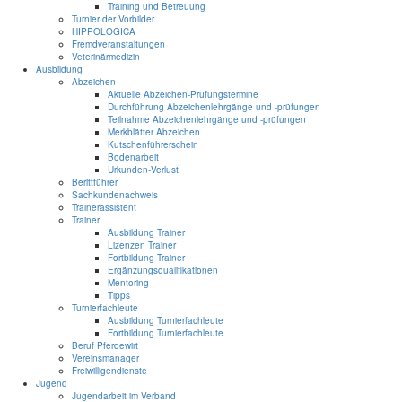
Training und Betreuung
Turnier der Vorbilder
HIPPOLOGICA
Fremdveranstaltungen
Veterinärmedizin
Ausbildung
Abzeichen
Aktuelle Abzeichen-Prüfungstermine
Durchführung Abzeichenlehrgänge und -prüfungen
Teilnahme Abzeichenlehrgänge und -prüfungen
Merkblätter Abzeichen
Kutschenführerschein
Bodenarbeit
Urkunden-Verlust
Berittführer
Sachkundenachweis
Trainerassistent
Trainer
Ausbildung Trainer
Lizenzen Trainer
Fortbildung Trainer
Ergänzungsqualifikationen
Mentoring
Tipps
Turnierfachleute
Ausbildung Turnierfachleute
Fortbildung Turnierfachleute
Beruf Pferdewirt
Vereinsmanager
Freiwilligendienste
Jugend
Jugendarbeit im Verband