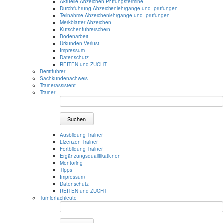
Aktuelle Abzeichen-Prüfungstermine
Durchführung Abzeichenlehrgänge und -prüfungen
Teilnahme Abzeichenlehrgänge und -prüfungen
Merkblätter Abzeichen
Kutschenführerschein
Bodenarbeit
Urkunden-Verlust
Impressum
Datenschutz
REITEN und ZUCHT
Berittführer
Sachkundenachweis
Trainerassistent
Trainer
Suchen
Ausbildung Trainer
Lizenzen Trainer
Fortbildung Trainer
Ergänzungsqualifikationen
Mentoring
Tipps
Impressum
Datenschutz
REITEN und ZUCHT
Turnierfachleute