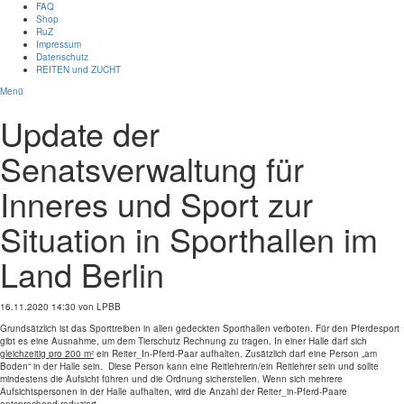
FAQ
Shop
RuZ
Impressum
Datenschutz
REITEN und ZUCHT
Menü
Update der
Senatsverwaltung für
Inneres und Sport zur
Situation in Sporthallen im
Land Berlin
16.11.2020 14:30
von LPBB
Grundsätzlich ist das Sporttreiben in allen gedeckten Sporthallen verboten. Für den Pferdesport
gibt es eine Ausnahme, um dem Tierschutz Rechnung zu tragen. In einer Halle darf sich
gleichzeitig pro 200 m²
ein Reiter_In-Pferd-Paar aufhalten. Zusätzlich darf eine Person „am
Boden“ in der Halle sein. Diese Person kann eine Reitlehrerin/ein Reitlehrer sein und sollte
mindestens die Aufsicht führen und die Ordnung sicherstellen. Wenn sich mehrere
Aufsichtspersonen in der Halle aufhalten, wird die Anzahl der Reiter_in-Pferd-Paare