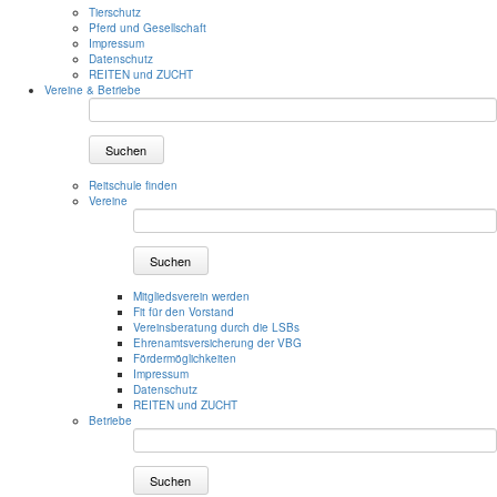
Tierschutz
Pferd und Gesellschaft
Impressum
Datenschutz
REITEN und ZUCHT
Vereine & Betriebe
Suchen
Reitschule finden
Vereine
Suchen
Mitgliedsverein werden
Fit für den Vorstand
Vereinsberatung durch die LSBs
Ehrenamtsversicherung der VBG
Fördermöglichkeiten
Impressum
Datenschutz
REITEN und ZUCHT
Betriebe
Suchen