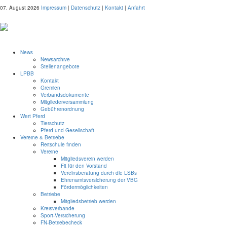
07. August 2026
Impressum
|
Datenschutz
|
Kontakt
|
Anfahrt
News
Newsarchive
Stellenangebote
LPBB
Kontakt
Gremien
Verbandsdokumente
Mitgliederversammlung
Gebührenordnung
Wert Pferd
Tierschutz
Pferd und Gesellschaft
Vereine & Betriebe
Reitschule finden
Vereine
Mitgliedsverein werden
Fit für den Vorstand
Vereinsberatung durch die LSBs
Ehrenamtsversicherung der VBG
Fördermöglichkeiten
Betriebe
Mitgliedsbetrieb werden
Kreisverbände
Sport-Versicherung
FN-Betriebecheck