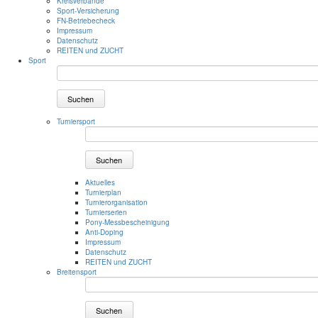
Kreisverbände
Sport-Versicherung
FN-Betriebecheck
Impressum
Datenschutz
REITEN und ZUCHT
Sport
Suchen
Turniersport
Suchen
Aktuelles
Turnierplan
Turnierorganisation
Turnierserien
Pony-Messbescheinigung
Anti-Doping
Impressum
Datenschutz
REITEN und ZUCHT
Breitensport
Suchen