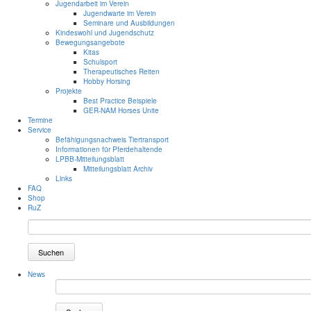
Jugendarbeit im Verein
Jugendwarte im Verein
Seminare und Ausbildungen
Kindeswohl und Jugendschutz
Bewegungsangebote
Kitas
Schulsport
Therapeutisches Reiten
Hobby Horsing
Projekte
Best Practice Beispiele
GER-NAM Horses Unite
Termine
Service
Befähigungsnachweis Tiertransport
Informationen für Pferdehaltende
LPBB-Mitteilungsblatt
Mitteilungsblatt Archiv
Links
FAQ
Shop
RuZ
Suchen
News