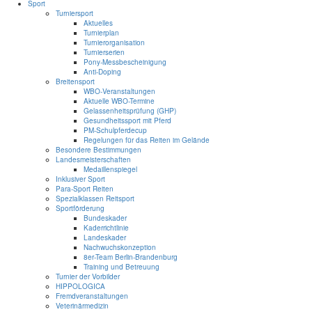
Sport
Turniersport
Aktuelles
Turnierplan
Turnierorganisation
Turnierserien
Pony-Messbescheinigung
Anti-Doping
Breitensport
WBO-Veranstaltungen
Aktuelle WBO-Termine
Gelassenheitsprüfung (GHP)
Gesundheitssport mit Pferd
PM-Schulpferdecup
Regelungen für das Reiten im Gelände
Besondere Bestimmungen
Landesmeisterschaften
Medaillenspiegel
Inklusiver Sport
Para-Sport Reiten
Spezialklassen Reitsport
Sportförderung
Bundeskader
Kaderrichtlinie
Landeskader
Nachwuchskonzeption
8er-Team Berlin-Brandenburg
Training und Betreuung
Turnier der Vorbilder
HIPPOLOGICA
Fremdveranstaltungen
Veterinärmedizin