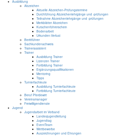
Ausbildung
Abzeichen
Aktuelle Abzeichen-Prüfungstermine
Durchführung Abzeichenlehrgänge und -prüfungen
Teilnahme Abzeichenlehrgänge und -prüfungen
Merkblätter Abzeichen
Kutschenführerschein
Bodenarbeit
Urkunden-Verlust
Berittführer
Sachkundenachweis
Trainerassistent
Trainer
Ausbildung Trainer
Lizenzen Trainer
Fortbildung Trainer
Ergänzungsqualifikationen
Mentoring
Tipps
Turnierfachleute
Ausbildung Turnierfachleute
Fortbildung Turnierfachleute
Beruf Pferdewirt
Vereinsmanager
Freiwilligendienste
Jugend
Jugendarbeit im Verband
Landesjugendleitung
Jugendtag
EventTeam
Wettbewerbe
Auszeichnungen und Ehrungen