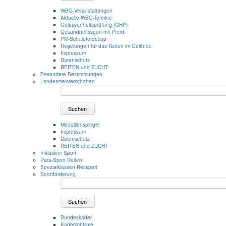
WBO-Veranstaltungen
Aktuelle WBO-Termine
Gelassenheitsprüfung (GHP)
Gesundheitssport mit Pferd
PM-Schulpferdecup
Regelungen für das Reiten im Gelände
Impressum
Datenschutz
REITEN und ZUCHT
Besondere Bestimmungen
Landesmeisterschaften
Suchen
Medaillenspiegel
Impressum
Datenschutz
REITEN und ZUCHT
Inklusiver Sport
Para-Sport Reiten
Spezialklassen Reitsport
Sportförderung
Suchen
Bundeskader
Kaderrichtlinie