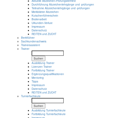
Aktuelle Abzeichen-Prüfungstermine
Durchführung Abzeichenlehrgänge und -prüfungen
Teilnahme Abzeichenlehrgänge und -prüfungen
Merkblätter Abzeichen
Kutschenführerschein
Bodenarbeit
Urkunden-Verlust
Impressum
Datenschutz
REITEN und ZUCHT
Berittführer
Sachkundenachweis
Trainerassistent
Trainer
Suchen
Ausbildung Trainer
Lizenzen Trainer
Fortbildung Trainer
Ergänzungsqualifikationen
Mentoring
Tipps
Impressum
Datenschutz
REITEN und ZUCHT
Turnierfachleute
Suchen
Ausbildung Turnierfachleute
Fortbildung Turnierfachleute
Impressum