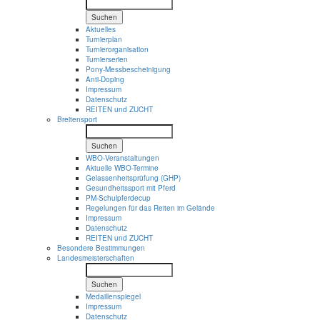
Suchen
Aktuelles
Turnierplan
Turnierorganisation
Turnierserien
Pony-Messbescheinigung
Anti-Doping
Impressum
Datenschutz
REITEN und ZUCHT
Breitensport
Suchen
WBO-Veranstaltungen
Aktuelle WBO-Termine
Gelassenheitsprüfung (GHP)
Gesundheitssport mit Pferd
PM-Schulpferdecup
Regelungen für das Reiten im Gelände
Impressum
Datenschutz
REITEN und ZUCHT
Besondere Bestimmungen
Landesmeisterschaften
Suchen
Medaillenspiegel
Impressum
Datenschutz