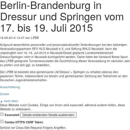
Berlin-Brandenburg in
Dressur und Springen vom
17. bis 19. Juli 2015
18.09.2014 13:47
von LPBB
Aufgrund wesentlicher personeller und personalstruktureller Veränderungen bei den bisherigen
Veranstaltungspartnern RFV HLG Neustadt e.V. und Stiftung BHLG Neustadt kann die
ursprünglich vom 16.-19. Juli 2015 in Neustadt/Dosse geplante Landesmeisterschaft
Dressur/Springen nicht in Neustadt durchgeführt werden. Daher bittet der Vorstand Beirat Sport
des LPBB geeignete Turnierveranstalter die Durchführung dieser Veranstaltung im nächsten Jahr
zu prüfen und sich ggf. zu bewerben.
Der LPBB ist bestrebt eine gemeinsame LM Dressur + Springen zu erhalten,ebenso den
geplanten Termin, insbesondere zur letzten und gemeinsamen Sichtung der Teilnehmer an den
Deutschen Jugendmeisterschaften.
Ausschreibung
Zurück
▲ nach oben
Diese Website nutzt Cookies. Einige von ihnen sind essenziell, während andere helfen, diese
Website zu verbessern.
Essenziell
Details einblenden
Details ausblenden
Contao HTTPS CSRF Token
Schützt vor Cross-Site-Request-Forgery Angriffen.