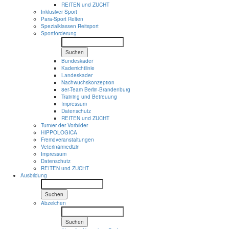
REITEN und ZUCHT
Inklusiver Sport
Para-Sport Reiten
Spezialklassen Reitsport
Sportförderung
Suchen
Bundeskader
Kaderrichtlinie
Landeskader
Nachwuchskonzeption
8er-Team Berlin-Brandenburg
Training und Betreuung
Impressum
Datenschutz
REITEN und ZUCHT
Turnier der Vorbilder
HIPPOLOGICA
Fremdveranstaltungen
Veterinärmedizin
Impressum
Datenschutz
REITEN und ZUCHT
Ausbildung
Suchen
Abzeichen
Suchen