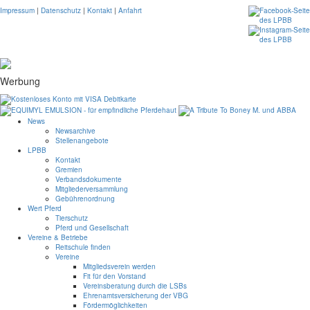
Impressum
|
Datenschutz
|
Kontakt
|
Anfahrt
Werbung
News
Newsarchive
Stellenangebote
LPBB
Kontakt
Gremien
Verbandsdokumente
Mitgliederversammlung
Gebührenordnung
Wert Pferd
Tierschutz
Pferd und Gesellschaft
Vereine & Betriebe
Reitschule finden
Vereine
Mitgliedsverein werden
Fit für den Vorstand
Vereinsberatung durch die LSBs
Ehrenamtsversicherung der VBG
Fördermöglichkeiten