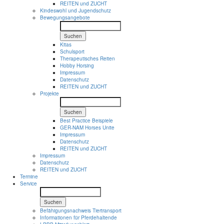
REITEN und ZUCHT
Kindeswohl und Jugendschutz
Bewegungsangebote
Suchen
Kitas
Schulsport
Therapeutisches Reiten
Hobby Horsing
Impressum
Datenschutz
REITEN und ZUCHT
Projekte
Suchen
Best Practice Beispiele
GER-NAM Horses Unite
Impressum
Datenschutz
REITEN und ZUCHT
Impressum
Datenschutz
REITEN und ZUCHT
Termine
Service
Suchen
Befähigungsnachweis Tiertransport
Informationen für Pferdehaltende