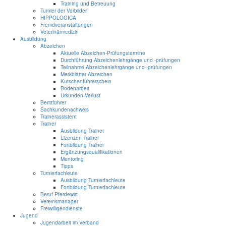
Training und Betreuung
Turnier der Vorbilder
HIPPOLOGICA
Fremdveranstaltungen
Veterinärmedizin
Ausbildung
Abzeichen
Aktuelle Abzeichen-Prüfungstermine
Durchführung Abzeichenlehrgänge und -prüfungen
Teilnahme Abzeichenlehrgänge und -prüfungen
Merkblätter Abzeichen
Kutschenführerschein
Bodenarbeit
Urkunden-Verlust
Berittführer
Sachkundenachweis
Trainerassistent
Trainer
Ausbildung Trainer
Lizenzen Trainer
Fortbildung Trainer
Ergänzungsqualifikationen
Mentoring
Tipps
Turnierfachleute
Ausbildung Turnierfachleute
Fortbildung Turnierfachleute
Beruf Pferdewirt
Vereinsmanager
Freiwilligendienste
Jugend
Jugendarbeit im Verband