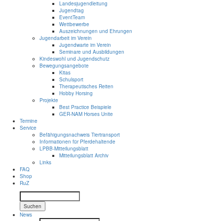
Landesjugendleitung
Jugendtag
EventTeam
Wettbewerbe
Auszeichnungen und Ehrungen
Jugendarbeit im Verein
Jugendwarte im Verein
Seminare und Ausbildungen
Kindeswohl und Jugendschutz
Bewegungsangebote
Kitas
Schulsport
Therapeutisches Reiten
Hobby Horsing
Projekte
Best Practice Beispiele
GER-NAM Horses Unite
Termine
Service
Befähigungsnachweis Tiertransport
Informationen für Pferdehaltende
LPBB-Mitteilungsblatt
Mitteilungsblatt Archiv
Links
FAQ
Shop
RuZ
Suchen
News