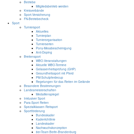
Betriebe
Mitgliedsbetrieb werden
Kreisverbände
Sport-Versicherung
FN-Betriebecheck
Sport
Turniersport
Aktuelles
Turnierplan
Turnierorganisation
Turnierserien
Pony-Messbescheinigung
Anti-Doping
Breitensport
WBO-Veranstaltungen
Aktuelle WBO-Termine
Gelassenheitsprüfung (GHP)
Gesundheitssport mit Pferd
PM-Schulpferdecup
Regelungen für das Reiten im Gelände
Besondere Bestimmungen
Landesmeisterschaften
Medaillenspiegel
Inklusiver Sport
Para-Sport Reiten
Spezialklassen Reitsport
Sportförderung
Bundeskader
Kaderrichtlinie
Landeskader
Nachwuchskonzeption
8er-Team Berlin-Brandenburg