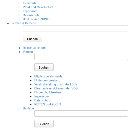
Tierschutz
Pferd und Gesellschaft
Impressum
Datenschutz
REITEN und ZUCHT
Vereine & Betriebe
Suchen
Reitschule finden
Vereine
Suchen
Mitgliedsverein werden
Fit für den Vorstand
Vereinsberatung durch die LSBs
Ehrenamtsversicherung der VBG
Fördermöglichkeiten
Impressum
Datenschutz
REITEN und ZUCHT
Betriebe
Suchen