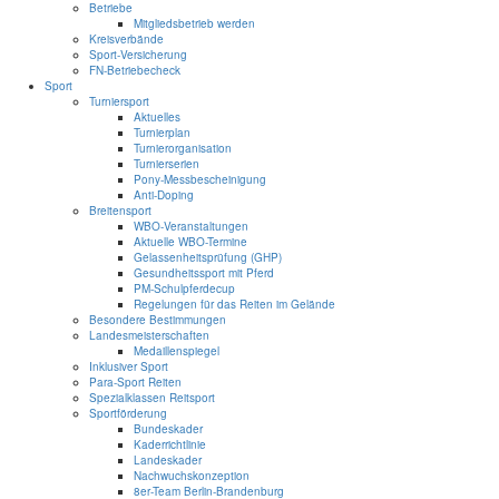
Betriebe
Mitgliedsbetrieb werden
Kreisverbände
Sport-Versicherung
FN-Betriebecheck
Sport
Turniersport
Aktuelles
Turnierplan
Turnierorganisation
Turnierserien
Pony-Messbescheinigung
Anti-Doping
Breitensport
WBO-Veranstaltungen
Aktuelle WBO-Termine
Gelassenheitsprüfung (GHP)
Gesundheitssport mit Pferd
PM-Schulpferdecup
Regelungen für das Reiten im Gelände
Besondere Bestimmungen
Landesmeisterschaften
Medaillenspiegel
Inklusiver Sport
Para-Sport Reiten
Spezialklassen Reitsport
Sportförderung
Bundeskader
Kaderrichtlinie
Landeskader
Nachwuchskonzeption
8er-Team Berlin-Brandenburg