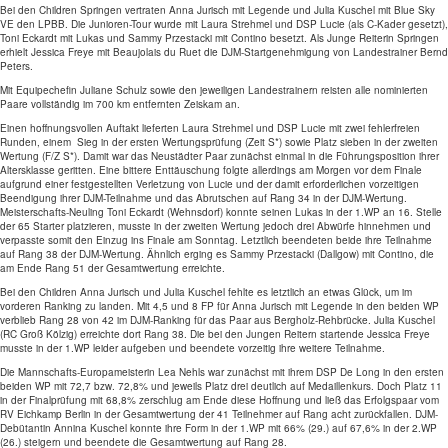
Bei den Children Springen vertraten Anna Jurisch mit Legende und Julia Kuschel mit Blue Sky
VE den LPBB. Die Junioren-Tour wurde mit Laura Strehmel und DSP Lucie (als C-Kader gesetzt),
Toni Eckardt mit Lukas und Sammy Przestacki mit Contino besetzt. Als Junge Reiterin Springen
erhielt Jessica Freye mit Beaujolais du Ruet die DJM-Startgenehmigung von Landestrainer Bernd
Peters.
Mit Equipechefin Juliane Schulz sowie den jeweiligen Landestrainern reisten alle nominierten
Paare vollständig im 700 km entfernten Zeiskam an.
Einen hoffnungsvollen Auftakt lieferten Laura Strehmel und DSP Lucie mit zwei fehlerfreien
Runden, einem Sieg in der ersten Wertungsprüfung (Zeit S*) sowie Platz sieben in der zweiten
Wertung (F/Z S*). Damit war das Neustädter Paar zunächst einmal in die Führungsposition ihrer
Altersklasse geritten. Eine bittere Enttäuschung folgte allerdings am Morgen vor dem Finale
aufgrund einer festgestellten Verletzung von Lucie und der damit erforderlichen vorzeitigen
Beendigung ihrer DJM-Teilnahme und das Abrutschen auf Rang 34 in der DJM-Wertung.
Meisterschafts-Neuling Toni Eckardt (Wehnsdorf) konnte seinen Lukas in der 1.WP an 16. Stelle
der 65 Starter platzieren, musste in der zweiten Wertung jedoch drei Abwürfe hinnehmen und
verpasste somit den Einzug ins Finale am Sonntag. Letztlich beendeten beide ihre Teilnahme
auf Rang 38 der DJM-Wertung. Ähnlich erging es Sammy Przestacki (Dallgow) mit Contino, die
am Ende Rang 51 der Gesamtwertung erreichte.
Bei den Children Anna Jurisch und Julia Kuschel fehlte es letztlich an etwas Glück, um im
vorderen Ranking zu landen. Mit 4,5 und 8 FP für Anna Jurisch mit Legende in den beiden WP
verblieb Rang 28 von 42 im DJM-Ranking für das Paar aus Bergholz-Rehbrücke. Julia Kuschel
(RC Groß Kölzig) erreichte dort Rang 38. Die bei den Jungen Reitern startende Jessica Freye
musste in der 1.WP leider aufgeben und beendete vorzeitig ihre weitere Teilnahme.
Die Mannschafts-Europameisterin Lea Nehls war zunächst mit ihrem DSP De Long in den ersten
beiden WP mit 72,7 bzw. 72,8% und jeweils Platz drei deutlich auf Medaillenkurs. Doch Platz 11
in der Finalprüfung mit 68,8% zerschlug am Ende diese Hoffnung und ließ das Erfolgspaar vom
RV Eichkamp Berlin in der Gesamtwertung der 41 Teilnehmer auf Rang acht zurückfallen. DJM-
Debütantin Annina Kuschel konnte ihre Form in der 1.WP mit 66% (29.) auf 67,6% in der 2.WP
(26.) steigern und beendete die Gesamtwertung auf Rang 28.