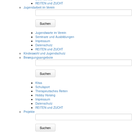
REITEN und ZUCHT
Jugendarbeit im Verein
Suchen
Jugendwarte im Verein
Seminare und Ausbildungen
Impressum
Datenschutz
REITEN und ZUCHT
Kindeswohl und Jugendschutz
Bewegungsangebote
Suchen
Kitas
Schulsport
Therapeutisches Reiten
Hobby Horsing
Impressum
Datenschutz
REITEN und ZUCHT
Projekte
Suchen