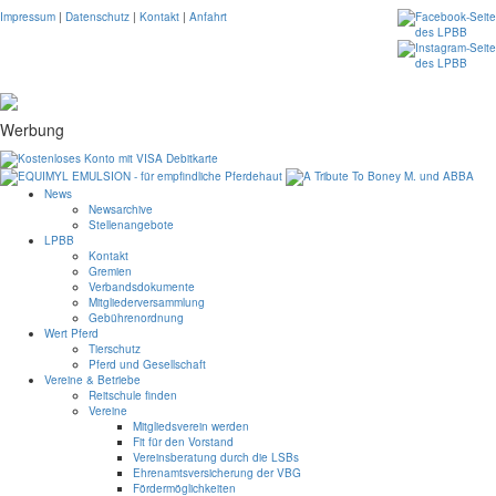
Impressum
|
Datenschutz
|
Kontakt
|
Anfahrt
Werbung
News
Newsarchive
Stellenangebote
LPBB
Kontakt
Gremien
Verbandsdokumente
Mitgliederversammlung
Gebührenordnung
Wert Pferd
Tierschutz
Pferd und Gesellschaft
Vereine & Betriebe
Reitschule finden
Vereine
Mitgliedsverein werden
Fit für den Vorstand
Vereinsberatung durch die LSBs
Ehrenamtsversicherung der VBG
Fördermöglichkeiten