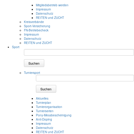
Mitgliedsbetrieb werden
Impressum
Datenschutz
REITEN und ZUCHT
Kreisverbände
Sport-Versicherung
FN-Betriebecheck
Impressum
Datenschutz
REITEN und ZUCHT
Sport
Suchen
Turniersport
Suchen
Aktuelles
Turnierplan
Turnierorganisation
Turnierserien
Pony-Messbescheinigung
Anti-Doping
Impressum
Datenschutz
REITEN und ZUCHT