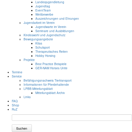
Landesjugendleitung
Jugendtag
EventTeam
Wettbewerbe
Auszeichnungen und Ehrungen
Jugendarbeit im Verein
Jugendwarte im Verein
Seminare und Ausbildungen
Kindeswohl und Jugendschutz
Bewegungsangebote
Kitas
Schulsport
Therapeutisches Reiten
Hobby Horsing
Projekte
Best Practice Beispiele
GER-NAM Horses Unite
Termine
Service
Befähigungsnachweis Tiertransport
Informationen für Pferdehaltende
LPBB-Mitteilungsblatt
Mitteilungsblatt Archiv
Links
FAQ
Shop
RuZ
Suchen