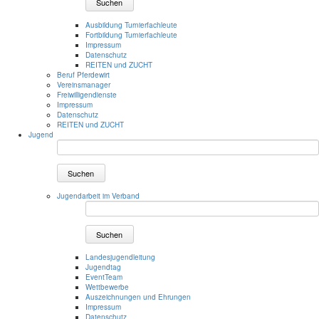
Suchen
Ausbildung Turnierfachleute
Fortbildung Turnierfachleute
Impressum
Datenschutz
REITEN und ZUCHT
Beruf Pferdewirt
Vereinsmanager
Freiwilligendienste
Impressum
Datenschutz
REITEN und ZUCHT
Jugend
Suchen
Jugendarbeit im Verband
Suchen
Landesjugendleitung
Jugendtag
EventTeam
Wettbewerbe
Auszeichnungen und Ehrungen
Impressum
Datenschutz