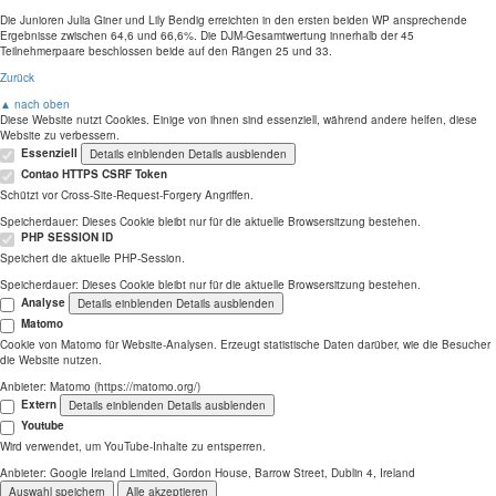
Die Junioren Julia Giner und Lily Bendig erreichten in den ersten beiden WP ansprechende
Ergebnisse zwischen 64,6 und 66,6%. Die DJM-Gesamtwertung innerhalb der 45
Teilnehmerpaare beschlossen beide auf den Rängen 25 und 33.
Zurück
▲ nach oben
Diese Website nutzt Cookies. Einige von ihnen sind essenziell, während andere helfen, diese
Website zu verbessern.
Essenziell
Details einblenden
Details ausblenden
Contao HTTPS CSRF Token
Schützt vor Cross-Site-Request-Forgery Angriffen.
Speicherdauer:
Dieses Cookie bleibt nur für die aktuelle Browsersitzung bestehen.
PHP SESSION ID
Speichert die aktuelle PHP-Session.
Speicherdauer:
Dieses Cookie bleibt nur für die aktuelle Browsersitzung bestehen.
Analyse
Details einblenden
Details ausblenden
Matomo
Cookie von Matomo für Website-Analysen. Erzeugt statistische Daten darüber, wie die Besucher
die Website nutzen.
Anbieter:
Matomo (https://matomo.org/)
Extern
Details einblenden
Details ausblenden
Youtube
Wird verwendet, um YouTube-Inhalte zu entsperren.
Anbieter:
Google Ireland Limited, Gordon House, Barrow Street, Dublin 4, Ireland
Auswahl speichern
Alle akzeptieren