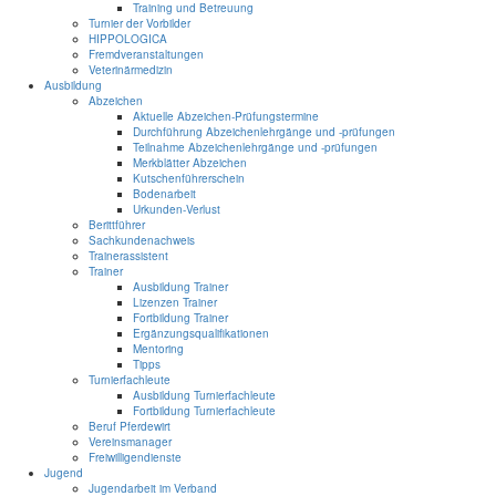
Training und Betreuung
Turnier der Vorbilder
HIPPOLOGICA
Fremdveranstaltungen
Veterinärmedizin
Ausbildung
Abzeichen
Aktuelle Abzeichen-Prüfungstermine
Durchführung Abzeichenlehrgänge und -prüfungen
Teilnahme Abzeichenlehrgänge und -prüfungen
Merkblätter Abzeichen
Kutschenführerschein
Bodenarbeit
Urkunden-Verlust
Berittführer
Sachkundenachweis
Trainerassistent
Trainer
Ausbildung Trainer
Lizenzen Trainer
Fortbildung Trainer
Ergänzungsqualifikationen
Mentoring
Tipps
Turnierfachleute
Ausbildung Turnierfachleute
Fortbildung Turnierfachleute
Beruf Pferdewirt
Vereinsmanager
Freiwilligendienste
Jugend
Jugendarbeit im Verband