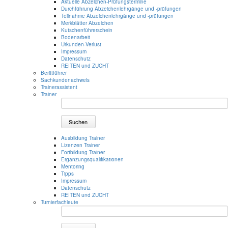
Aktuelle Abzeichen-Prüfungstermine
Durchführung Abzeichenlehrgänge und -prüfungen
Teilnahme Abzeichenlehrgänge und -prüfungen
Merkblätter Abzeichen
Kutschenführerschein
Bodenarbeit
Urkunden-Verlust
Impressum
Datenschutz
REITEN und ZUCHT
Berittführer
Sachkundenachweis
Trainerassistent
Trainer
Suchen
Ausbildung Trainer
Lizenzen Trainer
Fortbildung Trainer
Ergänzungsqualifikationen
Mentoring
Tipps
Impressum
Datenschutz
REITEN und ZUCHT
Turnierfachleute