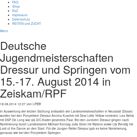
FAQ
Shop
RuZ
Impressum
Datenschutz
REITEN und ZUCHT
Menü
Deutsche
Jugendmeisterschaften
Dressur und Springen vom
15.-17. August 2014 in
Zeiskam/RPF
18.08.2014 12:27
von LPBB
In Auswertung der letzten Sichtung anlässlich der Landesmeisterschaften in Neustadt (Dosse)
wurden bei den Ponyreitern Dressur Annina Kuschel mit Dear Little Yellow nominiert, Lea Nehls
mit DSP De Long war als D/C-Kader gesetztes Paar. Bei den Junioren Dressur gingen nach
Nominierung durch Landestrainer Michael Konzag Julia Giner mit Wytens sowie Lily Bendig mit
Lord of the Dance an den Start. Für die Jungen Reiter Dressur gab es keine Nominierung,
genauso wie bei den Ponyreitern Springen.