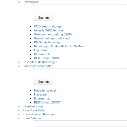
Breitensport
Suchen
WBO-Veranstaltungen
Aktuelle WBO-Termine
Gelassenheitsprüfung (GHP)
Gesundheitssport mit Pferd
PM-Schulpferdecup
Regelungen für das Reiten im Gelände
Impressum
Datenschutz
REITEN und ZUCHT
Besondere Bestimmungen
Landesmeisterschaften
Suchen
Medaillenspiegel
Impressum
Datenschutz
REITEN und ZUCHT
Inklusiver Sport
Para-Sport Reiten
Spezialklassen Reitsport
Sportförderung