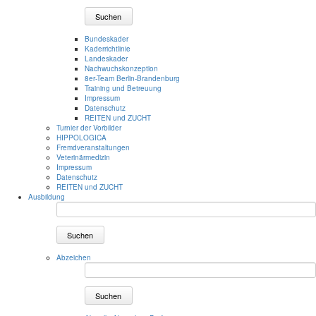
Suchen
Bundeskader
Kaderrichtlinie
Landeskader
Nachwuchskonzeption
8er-Team Berlin-Brandenburg
Training und Betreuung
Impressum
Datenschutz
REITEN und ZUCHT
Turnier der Vorbilder
HIPPOLOGICA
Fremdveranstaltungen
Veterinärmedizin
Impressum
Datenschutz
REITEN und ZUCHT
Ausbildung
Suchen
Abzeichen
Suchen