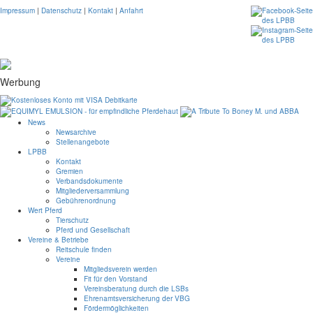
Impressum
|
Datenschutz
|
Kontakt
|
Anfahrt
Werbung
News
Newsarchive
Stellenangebote
LPBB
Kontakt
Gremien
Verbandsdokumente
Mitgliederversammlung
Gebührenordnung
Wert Pferd
Tierschutz
Pferd und Gesellschaft
Vereine & Betriebe
Reitschule finden
Vereine
Mitgliedsverein werden
Fit für den Vorstand
Vereinsberatung durch die LSBs
Ehrenamtsversicherung der VBG
Fördermöglichkeiten