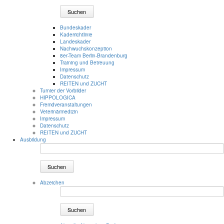
Suchen
Bundeskader
Kaderrichtlinie
Landeskader
Nachwuchskonzeption
8er-Team Berlin-Brandenburg
Training und Betreuung
Impressum
Datenschutz
REITEN und ZUCHT
Turnier der Vorbilder
HIPPOLOGICA
Fremdveranstaltungen
Veterinärmedizin
Impressum
Datenschutz
REITEN und ZUCHT
Ausbildung
Suchen
Abzeichen
Suchen