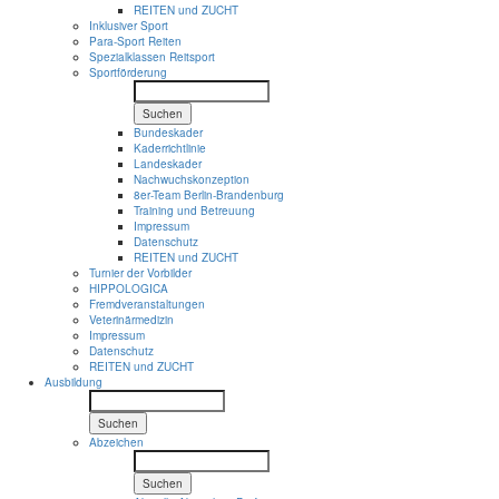
REITEN und ZUCHT
Inklusiver Sport
Para-Sport Reiten
Spezialklassen Reitsport
Sportförderung
Suchen
Bundeskader
Kaderrichtlinie
Landeskader
Nachwuchskonzeption
8er-Team Berlin-Brandenburg
Training und Betreuung
Impressum
Datenschutz
REITEN und ZUCHT
Turnier der Vorbilder
HIPPOLOGICA
Fremdveranstaltungen
Veterinärmedizin
Impressum
Datenschutz
REITEN und ZUCHT
Ausbildung
Suchen
Abzeichen
Suchen