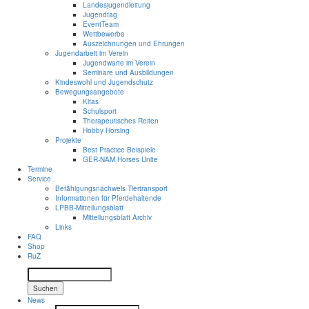
Landesjugendleitung
Jugendtag
EventTeam
Wettbewerbe
Auszeichnungen und Ehrungen
Jugendarbeit im Verein
Jugendwarte im Verein
Seminare und Ausbildungen
Kindeswohl und Jugendschutz
Bewegungsangebote
Kitas
Schulsport
Therapeutisches Reiten
Hobby Horsing
Projekte
Best Practice Beispiele
GER-NAM Horses Unite
Termine
Service
Befähigungsnachweis Tiertransport
Informationen für Pferdehaltende
LPBB-Mitteilungsblatt
Mitteilungsblatt Archiv
Links
FAQ
Shop
RuZ
Suchen
News