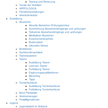
Training und Betreuung
Turnier der Vorbilder
HIPPOLOGICA
Fremdveranstaltungen
Veterinärmedizin
Ausbildung
Abzeichen
Aktuelle Abzeichen-Prüfungstermine
Durchführung Abzeichenlehrgänge und -prüfungen
Teilnahme Abzeichenlehrgänge und -prüfungen
Merkblätter Abzeichen
Kutschenführerschein
Bodenarbeit
Urkunden-Verlust
Berittführer
Sachkundenachweis
Trainerassistent
Trainer
Ausbildung Trainer
Lizenzen Trainer
Fortbildung Trainer
Ergänzungsqualifikationen
Mentoring
Tipps
Turnierfachleute
Ausbildung Turnierfachleute
Fortbildung Turnierfachleute
Beruf Pferdewirt
Vereinsmanager
Freiwilligendienste
Jugend
Jugendarbeit im Verband