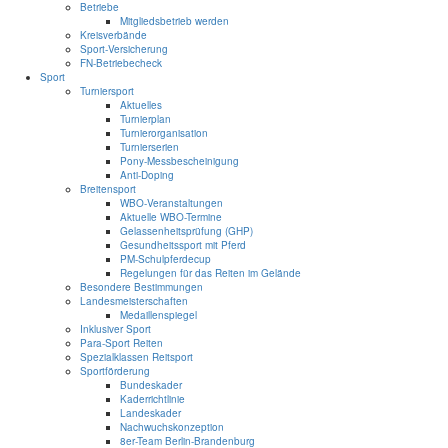
Betriebe
Mitgliedsbetrieb werden
Kreisverbände
Sport-Versicherung
FN-Betriebecheck
Sport
Turniersport
Aktuelles
Turnierplan
Turnierorganisation
Turnierserien
Pony-Messbescheinigung
Anti-Doping
Breitensport
WBO-Veranstaltungen
Aktuelle WBO-Termine
Gelassenheitsprüfung (GHP)
Gesundheitssport mit Pferd
PM-Schulpferdecup
Regelungen für das Reiten im Gelände
Besondere Bestimmungen
Landesmeisterschaften
Medaillenspiegel
Inklusiver Sport
Para-Sport Reiten
Spezialklassen Reitsport
Sportförderung
Bundeskader
Kaderrichtlinie
Landeskader
Nachwuchskonzeption
8er-Team Berlin-Brandenburg