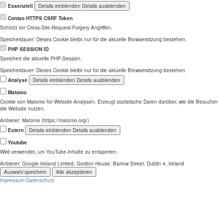
Essenziell
Details einblenden
Details ausblenden
Contao HTTPS CSRF Token
Schützt vor Cross-Site-Request-Forgery Angriffen.
Speicherdauer:
Dieses Cookie bleibt nur für die aktuelle Browsersitzung bestehen.
PHP SESSION ID
Speichert die aktuelle PHP-Session.
Speicherdauer:
Dieses Cookie bleibt nur für die aktuelle Browsersitzung bestehen.
Analyse
Details einblenden
Details ausblenden
Matomo
Cookie von Matomo für Website-Analysen. Erzeugt statistische Daten darüber, wie die Besucher
die Website nutzen.
Anbieter:
Matomo (https://matomo.org/)
Extern
Details einblenden
Details ausblenden
Youtube
Wird verwendet, um YouTube-Inhalte zu entsperren.
Anbieter:
Google Ireland Limited, Gordon House, Barrow Street, Dublin 4, Ireland
Auswahl speichern
Alle akzeptieren
Impressum
Datenschutz