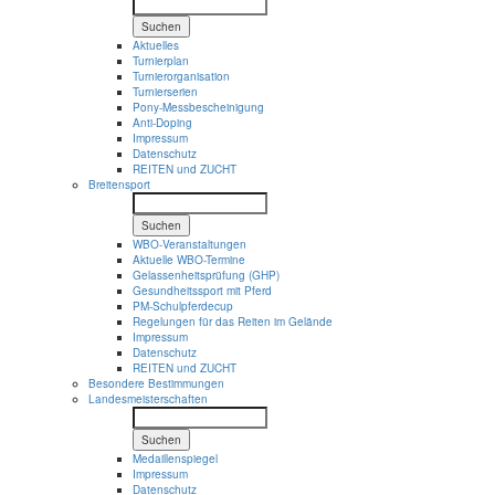
Suchen
Aktuelles
Turnierplan
Turnierorganisation
Turnierserien
Pony-Messbescheinigung
Anti-Doping
Impressum
Datenschutz
REITEN und ZUCHT
Breitensport
Suchen
WBO-Veranstaltungen
Aktuelle WBO-Termine
Gelassenheitsprüfung (GHP)
Gesundheitssport mit Pferd
PM-Schulpferdecup
Regelungen für das Reiten im Gelände
Impressum
Datenschutz
REITEN und ZUCHT
Besondere Bestimmungen
Landesmeisterschaften
Suchen
Medaillenspiegel
Impressum
Datenschutz