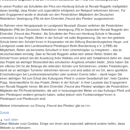
In seiner Position als Schulleiter der Prinz-von-Homburg-Schule ist Ronald Roggelin maßgeblich
daran beteiligt, dass Kinder und Jugendliche erfolgreich am Reitsport teilnehmen können. Für
sein Engagement wurde er deshalb von den Persönlichen Mitgliedern der Deutschen
Reiterlichen Vereinigung (FN) mit dem Ehrentitel „Freund des Pferdes“ ausgezeichnet.
Im Rahmen einer Hengstparade im Landgestüt Neustadt (Dosse) verliehen die Persönlichen
Mitglieder (PM) der Deutschen Reiterlichen Vereinigung (FN) im September Ronald Roggelin den
Ehrentitel „Freund des Pferdes“. Als Schulleiter der Prinz-von-Homburg-Schule in Neustadt
unterstützt er das Projekt „Reiten in der Schule“ mit voller Begeisterung. Die von ihm geleitete
Schule bietet den Schüler*innen in Kooperation mit der Stiftung Brandenburgisches Haupt- und
Landgestüt sowie dem Landesverband Pferdesport Berlin-Brandenburg e.V. (LPBB) die
Möglichkeit, Reiten als benotetes Schulfach in ihren Unterrichtsplan zu integrieren – das ist
deutschlandweit einmalig. Zwar ist Ronald Roggelin selbst kein aktiver Reiter, fördert die
Schüler*innen jedoch bei der Ausübung ihres Hobbies und setzt sich fortwährend dafür ein, dass
das Projekt als wichtiger Bestandteil des schulischen Angebots erhalten bleibt. „Stets haben Sie
ein offenes Ohr für die Belange der reitenden Schüler und Schülerinnen, erteilen Freistellungen,
damit sie an wichtigen Turnieren teilnehmen können und sind selbst oft vor Ort, wenn sportliche
Entscheidungen bei Landesmeisterschaften oder anderen Events fallen – damit tragen Sie
einen wichtigen Teil zum Erhalt des Kulturgutes Pferd in unserer Gesellschaft bei“, hebt Caroline
Popp, Verantwortliche für das Projekt „Reiten in der Schule“, in ihrer Laudatio das Engagement
von Ronald Roggelin hervor. Mit dem Ehrentitel „Freund des Pferdes“ würdigen die Persönlichen
Mitglieder der FN Persönlichkeiten, die sich in herausragender Weise um das Kulturgut Pferd und
den Pferdesport verdient gemacht haben, selbst jedoch nicht Funktionsträger*innen in
Pferdesport und Pferdezucht sind.
Weitere Informationen zur Ehrung „Freund des Pferdes“ gibt es
hier
.
Zurück
▲ nach oben
Diese Website nutzt Cookies. Einige von ihnen sind essenziell, während andere helfen, diese
Website zu verbessern.