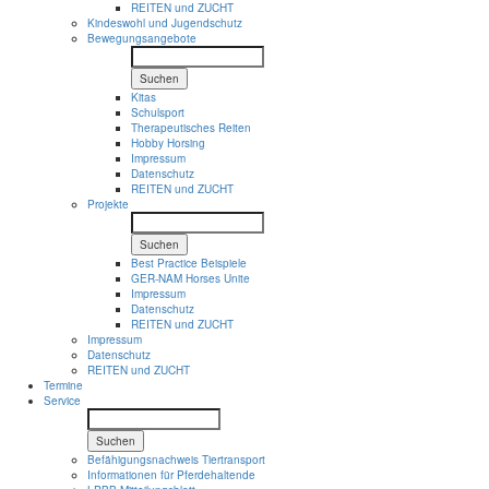
REITEN und ZUCHT
Kindeswohl und Jugendschutz
Bewegungsangebote
Suchen
Kitas
Schulsport
Therapeutisches Reiten
Hobby Horsing
Impressum
Datenschutz
REITEN und ZUCHT
Projekte
Suchen
Best Practice Beispiele
GER-NAM Horses Unite
Impressum
Datenschutz
REITEN und ZUCHT
Impressum
Datenschutz
REITEN und ZUCHT
Termine
Service
Suchen
Befähigungsnachweis Tiertransport
Informationen für Pferdehaltende