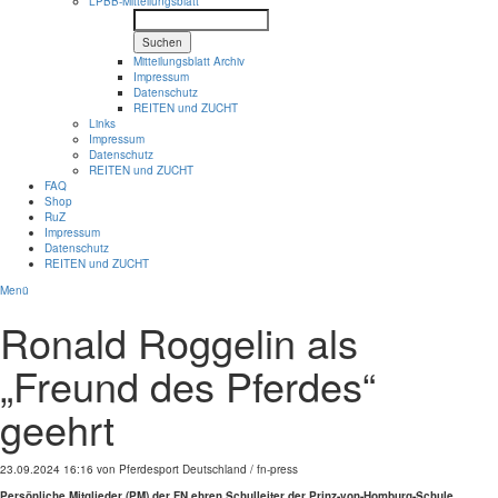
LPBB-Mitteilungsblatt
Suchen
Mitteilungsblatt Archiv
Impressum
Datenschutz
REITEN und ZUCHT
Links
Impressum
Datenschutz
REITEN und ZUCHT
FAQ
Shop
RuZ
Impressum
Datenschutz
REITEN und ZUCHT
Menü
Ronald Roggelin als
„Freund des Pferdes“
geehrt
23.09.2024 16:16
von Pferdesport Deutschland / fn-press
Persönliche Mitglieder (PM) der FN ehren Schulleiter der Prinz-von-Homburg-Schule