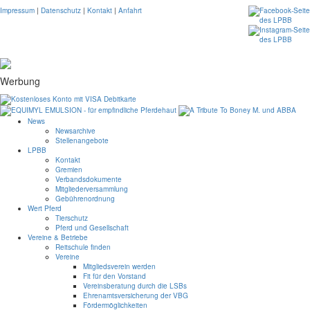
Impressum
|
Datenschutz
|
Kontakt
|
Anfahrt
Werbung
News
Newsarchive
Stellenangebote
LPBB
Kontakt
Gremien
Verbandsdokumente
Mitgliederversammlung
Gebührenordnung
Wert Pferd
Tierschutz
Pferd und Gesellschaft
Vereine & Betriebe
Reitschule finden
Vereine
Mitgliedsverein werden
Fit für den Vorstand
Vereinsberatung durch die LSBs
Ehrenamtsversicherung der VBG
Fördermöglichkeiten