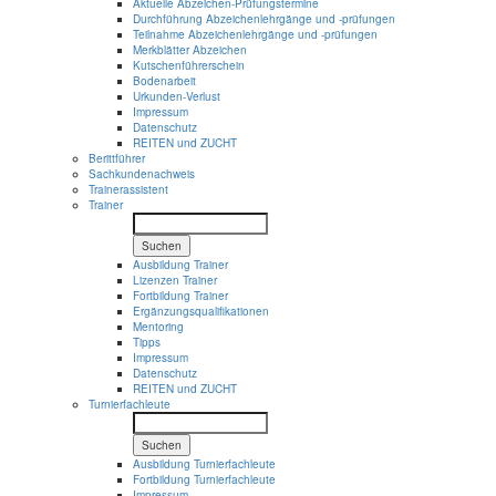
Aktuelle Abzeichen-Prüfungstermine
Durchführung Abzeichenlehrgänge und -prüfungen
Teilnahme Abzeichenlehrgänge und -prüfungen
Merkblätter Abzeichen
Kutschenführerschein
Bodenarbeit
Urkunden-Verlust
Impressum
Datenschutz
REITEN und ZUCHT
Berittführer
Sachkundenachweis
Trainerassistent
Trainer
Suchen
Ausbildung Trainer
Lizenzen Trainer
Fortbildung Trainer
Ergänzungsqualifikationen
Mentoring
Tipps
Impressum
Datenschutz
REITEN und ZUCHT
Turnierfachleute
Suchen
Ausbildung Turnierfachleute
Fortbildung Turnierfachleute
Impressum