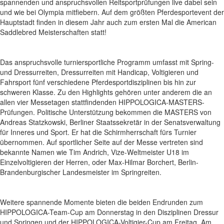
spannenden und anspruchsvollen Reitsportprüfungen live dabei sein
und wie bei Olympia mitfiebern. Auf dem größten Pferdesportevent der
Hauptstadt finden in diesem Jahr auch zum ersten Mal die American
Saddlebred Meisterschaften statt!
Das anspruchsvolle turniersportliche Programm umfasst mit Spring-
und Dressurreiten, Dressurreiten mit Handicap, Voltigieren und
Fahrsport fünf verschiedene Pferdesportdisziplinen bis hin zur
schweren Klasse. Zu den Highlights gehören unter anderem die an
allen vier Messetagen stattfindenden HIPPOLOGICA-MASTERS-
Prüfungen. Politische Unterstützung bekommen die MASTERS von
Andreas Statzkowski, Berliner Staatssekretär in der Senatsverwaltung
für Inneres und Sport. Er hat die Schirmherrschaft fürs Turnier
übernommen. Auf sportlicher Seite auf der Messe vertreten sind
bekannte Namen wie Tim Andrich, Vize-Weltmeister U18 im
Einzelvoltigieren der Herren, oder Max-Hilmar Borchert, Berlin-
Brandenburgischer Landesmeister im Springreiten.
Weitere spannende Momente bieten die beiden Endrunden zum
HIPPOLOGICA-Team-Cup am Donnerstag in den Disziplinen Dressur
und Springen und der HIPPOLOGICA-Voltigier-Cup am Freitag. Am