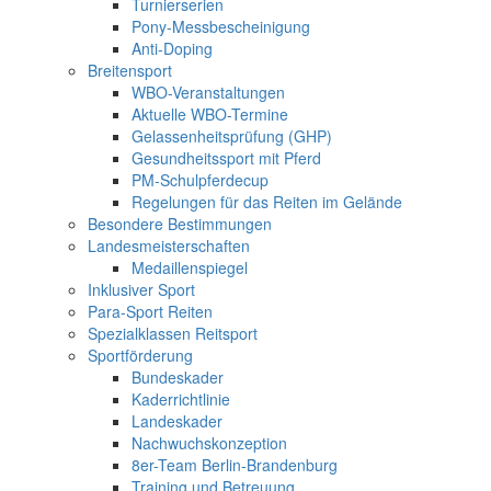
Turnierserien
Pony-Messbescheinigung
Anti-Doping
Breitensport
WBO-Veranstaltungen
Aktuelle WBO-Termine
Gelassenheitsprüfung (GHP)
Gesundheitssport mit Pferd
PM-Schulpferdecup
Regelungen für das Reiten im Gelände
Besondere Bestimmungen
Landesmeisterschaften
Medaillenspiegel
Inklusiver Sport
Para-Sport Reiten
Spezialklassen Reitsport
Sportförderung
Bundeskader
Kaderrichtlinie
Landeskader
Nachwuchskonzeption
8er-Team Berlin-Brandenburg
Training und Betreuung