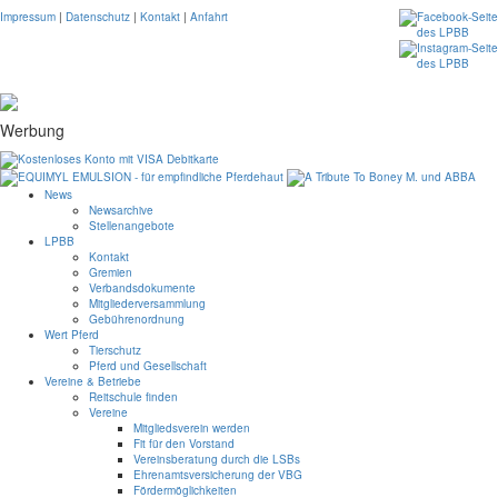
Impressum
|
Datenschutz
|
Kontakt
|
Anfahrt
Werbung
News
Newsarchive
Stellenangebote
LPBB
Kontakt
Gremien
Verbandsdokumente
Mitgliederversammlung
Gebührenordnung
Wert Pferd
Tierschutz
Pferd und Gesellschaft
Vereine & Betriebe
Reitschule finden
Vereine
Mitgliedsverein werden
Fit für den Vorstand
Vereinsberatung durch die LSBs
Ehrenamtsversicherung der VBG
Fördermöglichkeiten