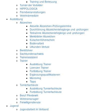
Training und Betreuung
Turnier der Vorbilder
HIPPOLOGICA
Fremdveranstaltungen
Veterinärmedizin
Ausbildung
Abzeichen
Aktuelle Abzeichen-Prüfungstermine
Durchführung Abzeichenlehrgänge und -prüfungen
Teilnahme Abzeichenlehrgänge und -prüfungen
Merkblätter Abzeichen
Kutschenführerschein
Bodenarbeit
Urkunden-Verlust
Berittführer
Sachkundenachweis
Trainerassistent
Trainer
Ausbildung Trainer
Lizenzen Trainer
Fortbildung Trainer
Ergänzungsqualifikationen
Mentoring
Tipps
Turnierfachleute
Ausbildung Turnierfachleute
Fortbildung Turnierfachleute
Beruf Pferdewirt
Vereinsmanager
Freiwilligendienste
Jugend
Jugendarbeit im Verband