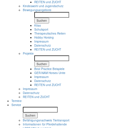
REITEN und ZUCHT
Kindeswohl und Jugendschutz
Bewegungsangebote
Suchen
Kitas
Schulsport
Therapeutisches Reiten
Hobby Horsing
Impressum
Datenschutz
REITEN und ZUCHT
Projekte
Suchen
Best Practice Beispiele
GER-NAM Horses Unite
Impressum
Datenschutz
REITEN und ZUCHT
Impressum
Datenschutz
REITEN und ZUCHT
Termine
Service
Suchen
Befähigungsnachweis Tiertransport
Informationen für Pferdehaltende