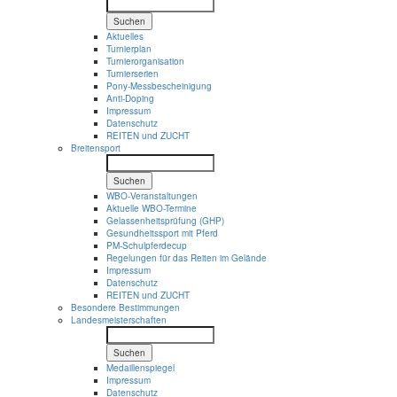
Suchen
Aktuelles
Turnierplan
Turnierorganisation
Turnierserien
Pony-Messbescheinigung
Anti-Doping
Impressum
Datenschutz
REITEN und ZUCHT
Breitensport
Suchen
WBO-Veranstaltungen
Aktuelle WBO-Termine
Gelassenheitsprüfung (GHP)
Gesundheitssport mit Pferd
PM-Schulpferdecup
Regelungen für das Reiten im Gelände
Impressum
Datenschutz
REITEN und ZUCHT
Besondere Bestimmungen
Landesmeisterschaften
Suchen
Medaillenspiegel
Impressum
Datenschutz