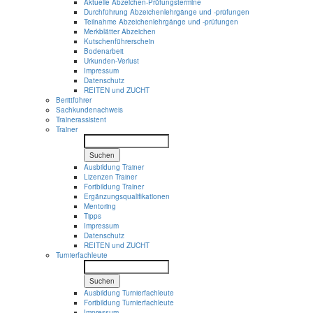
Aktuelle Abzeichen-Prüfungstermine
Durchführung Abzeichenlehrgänge und -prüfungen
Teilnahme Abzeichenlehrgänge und -prüfungen
Merkblätter Abzeichen
Kutschenführerschein
Bodenarbeit
Urkunden-Verlust
Impressum
Datenschutz
REITEN und ZUCHT
Berittführer
Sachkundenachweis
Trainerassistent
Trainer
Suchen
Ausbildung Trainer
Lizenzen Trainer
Fortbildung Trainer
Ergänzungsqualifikationen
Mentoring
Tipps
Impressum
Datenschutz
REITEN und ZUCHT
Turnierfachleute
Suchen
Ausbildung Turnierfachleute
Fortbildung Turnierfachleute
Impressum