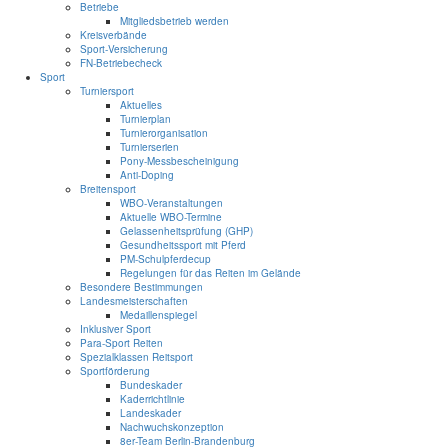
Betriebe
Mitgliedsbetrieb werden
Kreisverbände
Sport-Versicherung
FN-Betriebecheck
Sport
Turniersport
Aktuelles
Turnierplan
Turnierorganisation
Turnierserien
Pony-Messbescheinigung
Anti-Doping
Breitensport
WBO-Veranstaltungen
Aktuelle WBO-Termine
Gelassenheitsprüfung (GHP)
Gesundheitssport mit Pferd
PM-Schulpferdecup
Regelungen für das Reiten im Gelände
Besondere Bestimmungen
Landesmeisterschaften
Medaillenspiegel
Inklusiver Sport
Para-Sport Reiten
Spezialklassen Reitsport
Sportförderung
Bundeskader
Kaderrichtlinie
Landeskader
Nachwuchskonzeption
8er-Team Berlin-Brandenburg