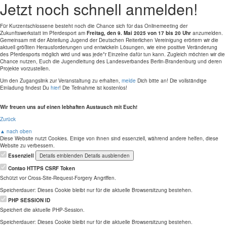
Jetzt noch schnell anmelden!
Für Kurzentschlossene besteht noch die Chance sich für das Onlinemeeting der
Zukunftswerkstatt im Pferdesport am
Freitag, den 9. Mai 2025 von 17 bis 20 Uhr
anzumelden.
Gemeinsam mit der Abteilung Jugend der Deutschen Reiterlichen Vereinigung erörtern wir die
aktuell größten Herausforderungen und entwickeln Lösungen, wie eine positive Veränderung
des Pferdesports möglich wird und was jede*r Einzelne dafür tun kann. Zugleich möchten wir die
Chance nutzen, Euch die Jugendleitung des Landesverbandes Berlin-Brandenburg und deren
Projekte vorzustellen.
Um den Zugangslink zur Veranstaltung zu erhalten,
melde
Dich bitte an! Die vollständige
Einladung findest Du
hier
! Die Teilnahme ist kostenlos!
Wir freuen uns auf einen lebhaften Austausch mit Euch!
Zurück
▲ nach oben
Diese Website nutzt Cookies. Einige von ihnen sind essenziell, während andere helfen, diese
Website zu verbessern.
Essenziell
Details einblenden
Details ausblenden
Contao HTTPS CSRF Token
Schützt vor Cross-Site-Request-Forgery Angriffen.
Speicherdauer:
Dieses Cookie bleibt nur für die aktuelle Browsersitzung bestehen.
PHP SESSION ID
Speichert die aktuelle PHP-Session.
Speicherdauer:
Dieses Cookie bleibt nur für die aktuelle Browsersitzung bestehen.