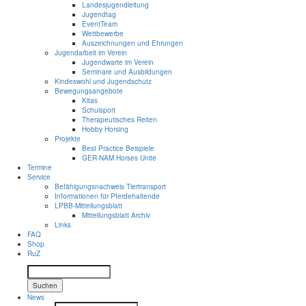
Landesjugendleitung
Jugendtag
EventTeam
Wettbewerbe
Auszeichnungen und Ehrungen
Jugendarbeit im Verein
Jugendwarte im Verein
Seminare und Ausbildungen
Kindeswohl und Jugendschutz
Bewegungsangebote
Kitas
Schulsport
Therapeutisches Reiten
Hobby Horsing
Projekte
Best Practice Beispiele
GER-NAM Horses Unite
Termine
Service
Befähigungsnachweis Tiertransport
Informationen für Pferdehaltende
LPBB-Mitteilungsblatt
Mitteilungsblatt Archiv
Links
FAQ
Shop
RuZ
Suchen
News