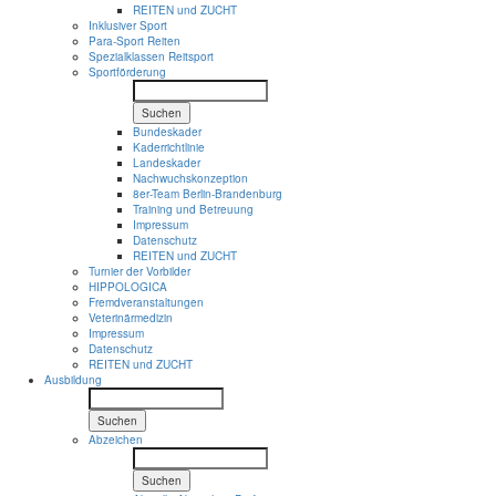
REITEN und ZUCHT
Inklusiver Sport
Para-Sport Reiten
Spezialklassen Reitsport
Sportförderung
Suchen
Bundeskader
Kaderrichtlinie
Landeskader
Nachwuchskonzeption
8er-Team Berlin-Brandenburg
Training und Betreuung
Impressum
Datenschutz
REITEN und ZUCHT
Turnier der Vorbilder
HIPPOLOGICA
Fremdveranstaltungen
Veterinärmedizin
Impressum
Datenschutz
REITEN und ZUCHT
Ausbildung
Suchen
Abzeichen
Suchen