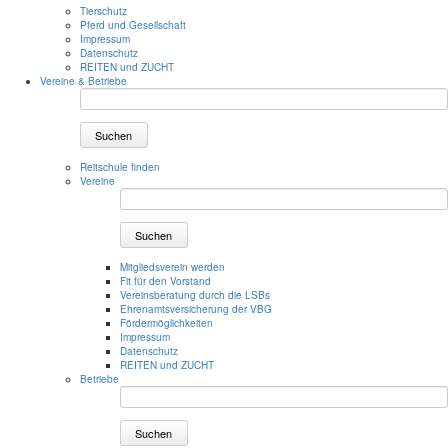
Tierschutz
Pferd und Gesellschaft
Impressum
Datenschutz
REITEN und ZUCHT
Vereine & Betriebe
Suchen
Reitschule finden
Vereine
Suchen
Mitgliedsverein werden
Fit für den Vorstand
Vereinsberatung durch die LSBs
Ehrenamtsversicherung der VBG
Fördermöglichkeiten
Impressum
Datenschutz
REITEN und ZUCHT
Betriebe
Suchen