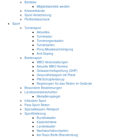
Betriebe
Mitgliedsbetrieb werden
Kreisverbände
Sport-Versicherung
FN-Betriebecheck
Sport
Turniersport
Aktuelles
Turnierplan
Turnierorganisation
Turnierserien
Pony-Messbescheinigung
Anti-Doping
Breitensport
WBO-Veranstaltungen
Aktuelle WBO-Termine
Gelassenheitsprüfung (GHP)
Gesundheitssport mit Pferd
PM-Schulpferdecup
Regelungen für das Reiten im Gelände
Besondere Bestimmungen
Landesmeisterschaften
Medaillenspiegel
Inklusiver Sport
Para-Sport Reiten
Spezialklassen Reitsport
Sportförderung
Bundeskader
Kaderrichtlinie
Landeskader
Nachwuchskonzeption
8er-Team Berlin-Brandenburg