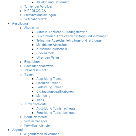
Training und Betreuung
Turnier der Vorbilder
HIPPOLOGICA
Fremdveranstaltungen
Veterinärmedizin
Ausbildung
Abzeichen
Aktuelle Abzeichen-Prüfungstermine
Durchführung Abzeichenlehrgänge und -prüfungen
Teilnahme Abzeichenlehrgänge und -prüfungen
Merkblätter Abzeichen
Kutschenführerschein
Bodenarbeit
Urkunden-Verlust
Berittführer
Sachkundenachweis
Trainerassistent
Trainer
Ausbildung Trainer
Lizenzen Trainer
Fortbildung Trainer
Ergänzungsqualifikationen
Mentoring
Tipps
Turnierfachleute
Ausbildung Turnierfachleute
Fortbildung Turnierfachleute
Beruf Pferdewirt
Vereinsmanager
Freiwilligendienste
Jugend
Jugendarbeit im Verband