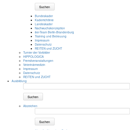
Suchen
Bundeskader
Kaderrichtlinie
Landeskader
Nachwuchskonzeption
8er-Team Berlin-Brandenburg
Training und Betreuung
Impressum
Datenschutz
REITEN und ZUCHT
Turnier der Vorbilder
HIPPOLOGICA
Fremdveranstaltungen
Veterinärmedizin
Impressum
Datenschutz
REITEN und ZUCHT
Ausbildung
Suchen
Abzeichen
Suchen