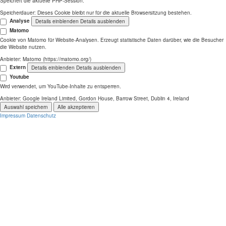
Speichert die aktuelle PHP-Session.
Speicherdauer:
Dieses Cookie bleibt nur für die aktuelle Browsersitzung bestehen.
Analyse
Details einblenden
Details ausblenden
Matomo
Cookie von Matomo für Website-Analysen. Erzeugt statistische Daten darüber, wie die Besucher
die Website nutzen.
Anbieter:
Matomo (https://matomo.org/)
Extern
Details einblenden
Details ausblenden
Youtube
Wird verwendet, um YouTube-Inhalte zu entsperren.
Anbieter:
Google Ireland Limited, Gordon House, Barrow Street, Dublin 4, Ireland
Auswahl speichern
Alle akzeptieren
Impressum
Datenschutz