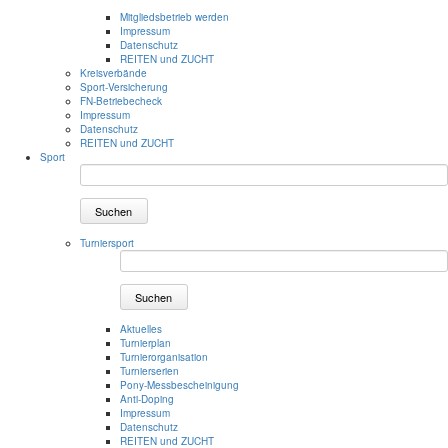
Mitgliedsbetrieb werden
Impressum
Datenschutz
REITEN und ZUCHT
Kreisverbände
Sport-Versicherung
FN-Betriebecheck
Impressum
Datenschutz
REITEN und ZUCHT
Sport
Suchen
Turniersport
Suchen
Aktuelles
Turnierplan
Turnierorganisation
Turnierserien
Pony-Messbescheinigung
Anti-Doping
Impressum
Datenschutz
REITEN und ZUCHT