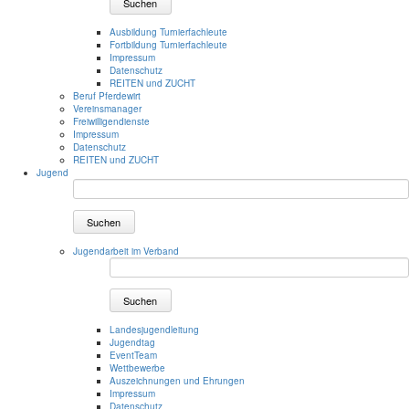
Suchen
Ausbildung Turnierfachleute
Fortbildung Turnierfachleute
Impressum
Datenschutz
REITEN und ZUCHT
Beruf Pferdewirt
Vereinsmanager
Freiwilligendienste
Impressum
Datenschutz
REITEN und ZUCHT
Jugend
Suchen
Jugendarbeit im Verband
Suchen
Landesjugendleitung
Jugendtag
EventTeam
Wettbewerbe
Auszeichnungen und Ehrungen
Impressum
Datenschutz