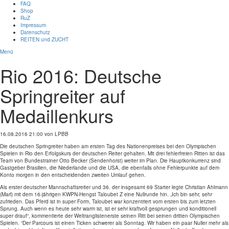
FAQ
Shop
RuZ
Impressum
Datenschutz
REITEN und ZUCHT
Menü
Rio 2016: Deutsche
Springreiter auf
Medaillenkurs
16.08.2016 21:00
von LPBB
Die deutschen Springreiter haben am ersten Tag des Nationenpreises bei den Olympischen
Spielen in Rio den Erfolgskurs der deutschen Reiter gehalten. Mit drei fehlerfreien Ritten ist das
Team von Bundestrainer Otto Becker (Sendenhorst) weiter im Plan. Die Hauptkonkurrenz sind
Gastgeber Brasilien, die Niederlande und die USA, die ebenfalls ohne Fehlerpunkte auf dem
Konto morgen in den entscheidenden zweiten Umlauf gehen.
Als erster deutscher Mannschaftsreiter und 36. der insgesamt 69 Starter legte Christian Ahlmann
(Marl) mit dem 16-jährigen KWPN-Hengst Taloubet Z eine Nullrunde hin. „Ich bin sehr, sehr
zufrieden. Das Pferd ist in super Form, Taloubet war konzentriert vom ersten bis zum letzten
Sprung. Auch wenn es heute sehr warm ist, ist er sehr kraftvoll gesprungen und konditionell
super drauf“, kommentierte der Weltranglistenerste seinen Ritt bei seinen dritten Olympischen
Spielen. “Der Parcours ist einen Ticken schwerer als Sonntag. Wir haben ein paar Nuller mehr als