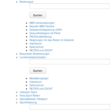
Breitensport
Suchen
WBO-Veranstaltungen
Aktuelle WBO-Termine
Gelassenheitsprüfung (GHP)
Gesundheitssport mit Pferd
PM-Schulpferdecup
Regelungen für das Reiten im Gelände
Impressum
Datenschutz
REITEN und ZUCHT
Besondere Bestimmungen
Landesmeisterschaften
Suchen
Medaillenspiegel
Impressum
Datenschutz
REITEN und ZUCHT
Inklusiver Sport
Para-Sport Reiten
Spezialklassen Reitsport
Sportförderung