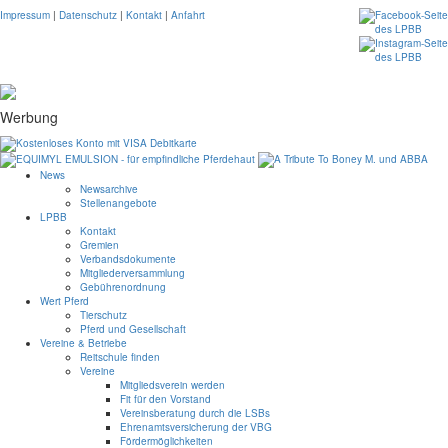
Impressum
|
Datenschutz
|
Kontakt
|
Anfahrt
Werbung
News
Newsarchive
Stellenangebote
LPBB
Kontakt
Gremien
Verbandsdokumente
Mitgliederversammlung
Gebührenordnung
Wert Pferd
Tierschutz
Pferd und Gesellschaft
Vereine & Betriebe
Reitschule finden
Vereine
Mitgliedsverein werden
Fit für den Vorstand
Vereinsberatung durch die LSBs
Ehrenamtsversicherung der VBG
Fördermöglichkeiten