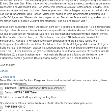
konzentriert bleiben.“ Unterstützung gibt es vom fünftem Mitglied der Springreiter-Equipe: Marcus
Ehning (Borken). Sein Pferd hatte sich kurz vor dem ersten Auftritt verletzt, so dass es zu einem
Wechsel in der Mannschaft kam. „Ich werde vom Boden aus mein Bestes geben, um das Team
zu unterstützen und erst nach dem Nationenpreis nach Hause fliegen“, sagt er und erhält dafür
Lob von Bundestrainer Otto Becker. „Marcus hat schon so viele Championate bestritten und
große Erfolge erzielt. Wie er sich hier komplett in den Dienst des Teams stellt ist grandios. Ich bin
mir sicher, dass er auch in Zukunft eine tragende Rolle bei uns spielen wird.“
Und so geht es morgen weiter: Die besten acht der 15 Teams und die besten 45 Einzelreiter des
heutigen Umlaufs werden im zweiten Nationenpreis-Umlauf starten, der auch dritte Qualifikation
für das Einzelfinale am Freitag ist. Das heißt die Mannschaftsmedaillen werden morgen verteilt.
Außer Brasilien, Deutschland, den Niederlanden und den USA haben sich Frankreich (1
Fehlerpunkt), Kanada (4 Fehlerpunkte) sowie Schweden und die Schweiz (beide je 8
Fehlerpunkte) qualifiziert. Großbritannien ist raus. Eine Titelverteidigung wird es also nicht geben.
Sollte es nach der morgigen zweiten Nationenpreisrunde zu einer Strafpunktgleichheit auf den
ersten drei Plätzen kommen, so gibt es zwischen den betroffenen Nationen ein Stechen um die
Medaillen. Zu diesem Stechen treten nochmals alle Reiter eines Teams an, die besten drei
Ergebnisse werden gewertet. Das Springen morgen geht um 15 Uhr deutscher Zeit los.
Text: fn-press
Zurück
▲ nach oben
Diese Website nutzt Cookies. Einige von ihnen sind essenziell, während andere helfen, diese
Website zu verbessern.
Essenziell
Details einblenden
Details ausblenden
Contao HTTPS CSRF Token
Schützt vor Cross-Site-Request-Forgery Angriffen.
Speicherdauer:
Dieses Cookie bleibt nur für die aktuelle Browsersitzung bestehen.
PHP SESSION ID