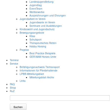
Landesjugendleitung
Jugendtag
EventTeam
Wettbewerbe
Auszeichnungen und Ehrungen
Jugendarbeit im Verein
Jugendwarte im Verein
Seminare und Ausbildungen
Kindeswohl und Jugendschutz
Bewegungsangebote
Kitas
Schulsport
Therapeutisches Reiten
Hobby Horsing
Projekte
Best Practice Beispiele
GER-NAM Horses Unite
Termine
Service
Befähigungsnachweis Tiertransport
Informationen für Pferdehaltende
LPBB-Mitteilungsblatt
Mitteilungsblatt Archiv
Links
FAQ
Shop
RuZ
Suchen