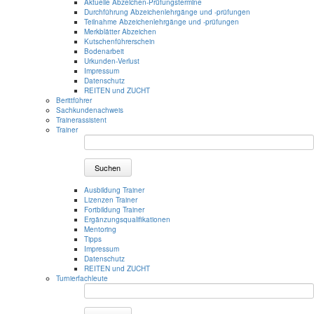
Aktuelle Abzeichen-Prüfungstermine
Durchführung Abzeichenlehrgänge und -prüfungen
Teilnahme Abzeichenlehrgänge und -prüfungen
Merkblätter Abzeichen
Kutschenführerschein
Bodenarbeit
Urkunden-Verlust
Impressum
Datenschutz
REITEN und ZUCHT
Berittführer
Sachkundenachweis
Trainerassistent
Trainer
Suchen
Ausbildung Trainer
Lizenzen Trainer
Fortbildung Trainer
Ergänzungsqualifikationen
Mentoring
Tipps
Impressum
Datenschutz
REITEN und ZUCHT
Turnierfachleute