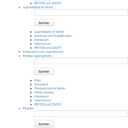
REITEN und ZUCHT
Jugendarbeit im Verein
Suchen
Jugendwarte im Verein
Seminare und Ausbildungen
Impressum
Datenschutz
REITEN und ZUCHT
Kindeswohl und Jugendschutz
Bewegungsangebote
Suchen
Kitas
Schulsport
Therapeutisches Reiten
Hobby Horsing
Impressum
Datenschutz
REITEN und ZUCHT
Projekte
Suchen