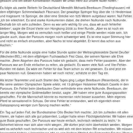
gedacht und bei dieser Konstellation müssen wir umso mehr auf unsere Nuller hoffen."
Es folgte als zweite Reiterin für Deutschland Meredith Michaels-Beerbaum (Thedinghausen) mit
dem elfjährigen Schimmelwallach Fibonacci. Der gewaltige Springer flog über die 13 Hindernisse
und insgesamt 16 Sprünge, die über eine Strecke von 525 Metern aufgebaut waren: Null Fehler.
„Ich bin erleichtert. Es sind starke Konkurrenten dabei, die drehen Nullrunde nach Nullrunde.
Deshalb bin ich sehr zufrieden. Denn es war sehr wichtig für uns, dass wir auch fehlerfrei
bleiben“, sagte die Einzel-Vierte von Hongkong 2008 zu ihrer Runde. „Aber es ist noch ein
langer Weg. Morgen wird es vermutlich noch heißer und einige Pferde werden müde sein. Ich
glaube auch, dass der Parcours morgen noch schwieriger wird. Es ist eine super Stimmung hier
und nicht so einfach einzureiten, aber Nacho ist total abgeklärt. Er kennt das schon aus
Aachen.“
Für die dritte Nullrunde sorgte eine halbe Stunde später der Weltranglistesiebte Daniel Deußer
(Mechelen/BEL) mit dem elfjährigen Fuchswallach First Class, der seinem Namen alle Ehre
machte. „Beim Abgehen des Parcours habe ich gedacht, dass mehr Fehler passieren. Aber der
Parcours war am Ende einfacher zu reiten, als gedacht. Es waren viele Null- und Vier-Fehler-
Runden mit dabei. Da wäre ein Fehler für das Team schon zu viel gewesen. Es sind jetzt ein
paar Nationen null. Gewonnen haben wir noch nichts“, schätzte er den Tag ein.
Als letzter Teamreiter und auch Starter des Tages ging Ludger Beerbaum (Riesenbeck), der in
Rio seine siebten Olympischen Spiele erlebt, mit 13-jährigen Holsteiner Wallach Casello in den
Parcours. Ein Fehler beim überbauten Oxer verhinderte eine vierte Nullrunde. Beerbaum, der
bereits vier olympische Goldmedaillen besitzt, sagte: „Wir haben eine gute Ausgangsposition
geschaffen. Für die Mannschaft könnte es momentan nicht besser aussehen. Mein eigenes
Pferd ist sensationell in Schuss. Der eine Fehler ist entstanden, weil ich eigentlich einen
Galoppsprung weniger zum Sprung machen wollte.“
Ein Tag auf jeden Fall, der Bundestrainer Otto Becker froh machte: „Ich bin zufrieden mit allen
Vieren, sie haben sich alle gut präsentiert. Ludger hatte einen Flüchtigkeitsfehler. Wir haben eine
gute Basis geschaffen. Der Parcours war heute einfach, technisch vielleicht zu leicht.“ In
Sicherheit könne man sich aber nicht wiegen. „Wir dürfen jetzt nicht überheblich werden. Morgen
wird es sicherlich noch technischer und es wird sich mit dem letzten Ritt entscheiden. Wir müssen