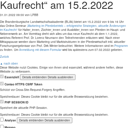
Kaufrecht“ am 15.2.2022
31.01.2022 09:00
von LPBB
Die Brandenburgische Landwirtschaftsakademie (BLAk) bietet am 15.2.2022 von 9 bis 16 Uhr
das Online-Seminar
„Marketing im Pferdebetrieb – erfolgreiche Strategien, aktuelle Änderungen
im Kaufrecht“
für Halter_innen, Züchter_innen und Ausbilder_innen von Pferden im Haupt- und
Nebenerwerb an. Am Vormittag dreht sich alles um das neue Kaufrecht ab dem 1.1.2022,
welches Referent Prof. Dr. Lorenz Neumann den Teilnehmenden erläutern wird. Nach einer
Mittagspause werden dann Marketing und Marktstrukturen in der Pferdewirtschaft inkl. aktueller
Forschungsergebnisse von Prof. Dirk Winter beleuchtet. Weitere Informationen sind im
Programm
zu finden. Um
Anmeldung mit diesem Formular
wird bis spätestens zum 07.02.2022 gebeten.
Zurück
▲ nach oben
Diese Website nutzt Cookies. Einige von ihnen sind essenziell, während andere helfen, diese
Website zu verbessern.
Essenziell
Details einblenden
Details ausblenden
Contao HTTPS CSRF Token
Schützt vor Cross-Site-Request-Forgery Angriffen.
Speicherdauer:
Dieses Cookie bleibt nur für die aktuelle Browsersitzung bestehen.
PHP SESSION ID
Speichert die aktuelle PHP-Session.
Speicherdauer:
Dieses Cookie bleibt nur für die aktuelle Browsersitzung bestehen.
Analyse
Details einblenden
Details ausblenden
Matomo