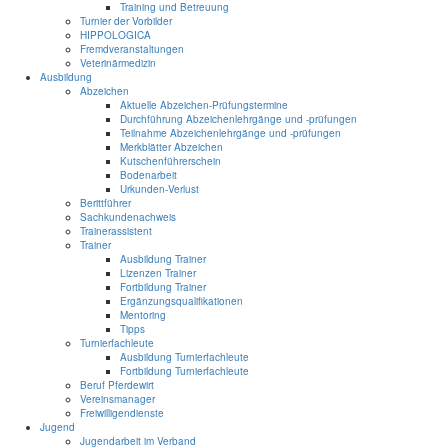
Training und Betreuung
Turnier der Vorbilder
HIPPOLOGICA
Fremdveranstaltungen
Veterinärmedizin
Ausbildung
Abzeichen
Aktuelle Abzeichen-Prüfungstermine
Durchführung Abzeichenlehrgänge und -prüfungen
Teilnahme Abzeichenlehrgänge und -prüfungen
Merkblätter Abzeichen
Kutschenführerschein
Bodenarbeit
Urkunden-Verlust
Berittführer
Sachkundenachweis
Trainerassistent
Trainer
Ausbildung Trainer
Lizenzen Trainer
Fortbildung Trainer
Ergänzungsqualifikationen
Mentoring
Tipps
Turnierfachleute
Ausbildung Turnierfachleute
Fortbildung Turnierfachleute
Beruf Pferdewirt
Vereinsmanager
Freiwilligendienste
Jugend
Jugendarbeit im Verband