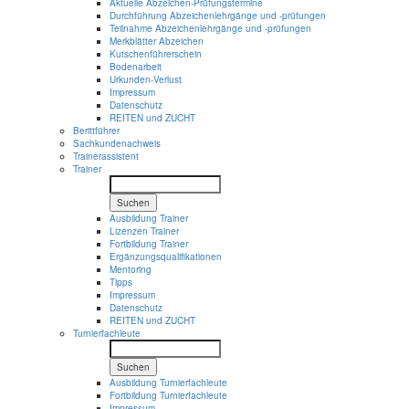
Aktuelle Abzeichen-Prüfungstermine
Durchführung Abzeichenlehrgänge und -prüfungen
Teilnahme Abzeichenlehrgänge und -prüfungen
Merkblätter Abzeichen
Kutschenführerschein
Bodenarbeit
Urkunden-Verlust
Impressum
Datenschutz
REITEN und ZUCHT
Berittführer
Sachkundenachweis
Trainerassistent
Trainer
Suchen
Ausbildung Trainer
Lizenzen Trainer
Fortbildung Trainer
Ergänzungsqualifikationen
Mentoring
Tipps
Impressum
Datenschutz
REITEN und ZUCHT
Turnierfachleute
Suchen
Ausbildung Turnierfachleute
Fortbildung Turnierfachleute
Impressum