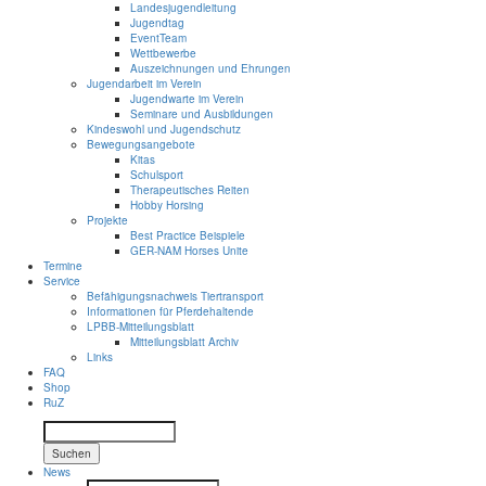
Landesjugendleitung
Jugendtag
EventTeam
Wettbewerbe
Auszeichnungen und Ehrungen
Jugendarbeit im Verein
Jugendwarte im Verein
Seminare und Ausbildungen
Kindeswohl und Jugendschutz
Bewegungsangebote
Kitas
Schulsport
Therapeutisches Reiten
Hobby Horsing
Projekte
Best Practice Beispiele
GER-NAM Horses Unite
Termine
Service
Befähigungsnachweis Tiertransport
Informationen für Pferdehaltende
LPBB-Mitteilungsblatt
Mitteilungsblatt Archiv
Links
FAQ
Shop
RuZ
Suchen
News