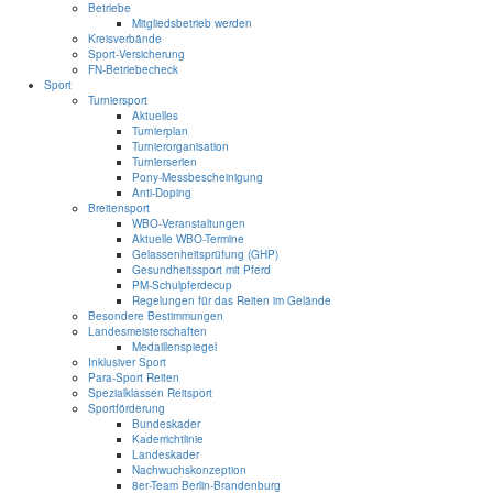
Betriebe
Mitgliedsbetrieb werden
Kreisverbände
Sport-Versicherung
FN-Betriebecheck
Sport
Turniersport
Aktuelles
Turnierplan
Turnierorganisation
Turnierserien
Pony-Messbescheinigung
Anti-Doping
Breitensport
WBO-Veranstaltungen
Aktuelle WBO-Termine
Gelassenheitsprüfung (GHP)
Gesundheitssport mit Pferd
PM-Schulpferdecup
Regelungen für das Reiten im Gelände
Besondere Bestimmungen
Landesmeisterschaften
Medaillenspiegel
Inklusiver Sport
Para-Sport Reiten
Spezialklassen Reitsport
Sportförderung
Bundeskader
Kaderrichtlinie
Landeskader
Nachwuchskonzeption
8er-Team Berlin-Brandenburg