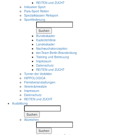
REITEN und ZUCHT
Inklusiver Sport
Para-Sport Reiten
Spezialklassen Reitsport
Sportförderung
Suchen
Bundeskader
Kaderrichtlinie
Landeskader
Nachwuchskonzeption
8er-Team Berlin-Brandenburg
Training und Betreuung
Impressum
Datenschutz
REITEN und ZUCHT
Turnier der Vorbilder
HIPPOLOGICA
Fremdveranstaltungen
Veterinärmedizin
Impressum
Datenschutz
REITEN und ZUCHT
Ausbildung
Suchen
Abzeichen
Suchen