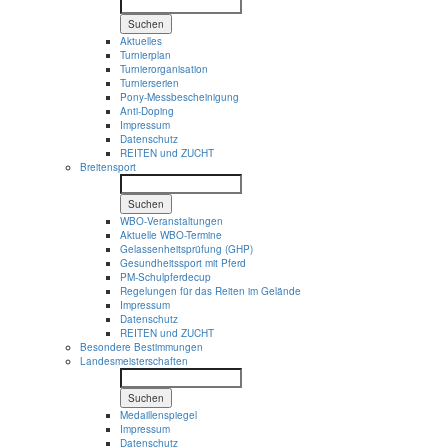
Suchen
Aktuelles
Turnierplan
Turnierorganisation
Turnierserien
Pony-Messbescheinigung
Anti-Doping
Impressum
Datenschutz
REITEN und ZUCHT
Breitensport
Suchen
WBO-Veranstaltungen
Aktuelle WBO-Termine
Gelassenheitsprüfung (GHP)
Gesundheitssport mit Pferd
PM-Schulpferdecup
Regelungen für das Reiten im Gelände
Impressum
Datenschutz
REITEN und ZUCHT
Besondere Bestimmungen
Landesmeisterschaften
Suchen
Medaillenspiegel
Impressum
Datenschutz