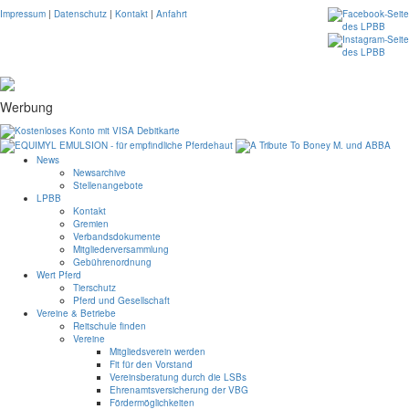
Impressum
|
Datenschutz
|
Kontakt
|
Anfahrt
Werbung
News
Newsarchive
Stellenangebote
LPBB
Kontakt
Gremien
Verbandsdokumente
Mitgliederversammlung
Gebührenordnung
Wert Pferd
Tierschutz
Pferd und Gesellschaft
Vereine & Betriebe
Reitschule finden
Vereine
Mitgliedsverein werden
Fit für den Vorstand
Vereinsberatung durch die LSBs
Ehrenamtsversicherung der VBG
Fördermöglichkeiten