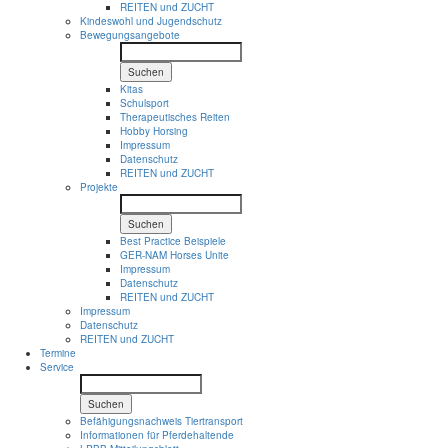
REITEN und ZUCHT
Kindeswohl und Jugendschutz
Bewegungsangebote
Suchen
Kitas
Schulsport
Therapeutisches Reiten
Hobby Horsing
Impressum
Datenschutz
REITEN und ZUCHT
Projekte
Suchen
Best Practice Beispiele
GER-NAM Horses Unite
Impressum
Datenschutz
REITEN und ZUCHT
Impressum
Datenschutz
REITEN und ZUCHT
Termine
Service
Suchen
Befähigungsnachweis Tiertransport
Informationen für Pferdehaltende