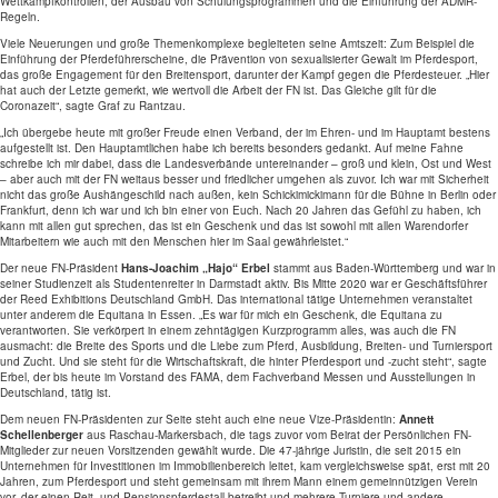
Wettkampfkontrollen, der Ausbau von Schulungsprogrammen und die Einführung der ADMR-
Regeln.
Viele Neuerungen und große Themenkomplexe begleiteten seine Amtszeit: Zum Beispiel die
Einführung der Pferdeführerscheine, die Prävention von sexualisierter Gewalt im Pferdesport,
das große Engagement für den Breitensport, darunter der Kampf gegen die Pferdesteuer. „Hier
hat auch der Letzte gemerkt, wie wertvoll die Arbeit der FN ist. Das Gleiche gilt für die
Coronazeit“, sagte Graf zu Rantzau.
„Ich übergebe heute mit großer Freude einen Verband, der im Ehren- und im Hauptamt bestens
aufgestellt ist. Den Hauptamtlichen habe ich bereits besonders gedankt. Auf meine Fahne
schreibe ich mir dabei, dass die Landesverbände untereinander – groß und klein, Ost und West
– aber auch mit der FN weitaus besser und friedlicher umgehen als zuvor. Ich war mit Sicherheit
nicht das große Aushängeschild nach außen, kein Schickimickimann für die Bühne in Berlin oder
Frankfurt, denn ich war und ich bin einer von Euch. Nach 20 Jahren das Gefühl zu haben, ich
kann mit allen gut sprechen, das ist ein Geschenk und das ist sowohl mit allen Warendorfer
Mitarbeitern wie auch mit den Menschen hier im Saal gewährleistet.“
Der neue FN-Präsident
Hans-Joachim „Hajo“ Erbel
stammt aus Baden-Württemberg und war in
seiner Studienzeit als Studentenreiter in Darmstadt aktiv. Bis Mitte 2020 war er Geschäftsführer
der Reed Exhibitions Deutschland GmbH. Das international tätige Unternehmen veranstaltet
unter anderem die Equitana in Essen. „Es war für mich ein Geschenk, die Equitana zu
verantworten. Sie verkörpert in einem zehntägigen Kurzprogramm alles, was auch die FN
ausmacht: die Breite des Sports und die Liebe zum Pferd, Ausbildung, Breiten- und Turniersport
und Zucht. Und sie steht für die Wirtschaftskraft, die hinter Pferdesport und -zucht steht“, sagte
Erbel, der bis heute im Vorstand des FAMA, dem Fachverband Messen und Ausstellungen in
Deutschland, tätig ist.
Dem neuen FN-Präsidenten zur Seite steht auch eine neue Vize-Präsidentin:
Annett
Schellenberger
aus Raschau-Markersbach, die tags zuvor vom Beirat der Persönlichen FN-
Mitglieder zur neuen Vorsitzenden gewählt wurde. Die 47-jährige Juristin, die seit 2015 ein
Unternehmen für Investitionen im Immobilienbereich leitet, kam vergleichsweise spät, erst mit 20
Jahren, zum Pferdesport und steht gemeinsam mit ihrem Mann einem gemeinnützigen Verein
vor, der einen Reit- und Pensionspferdestall betreibt und mehrere Turniere und andere