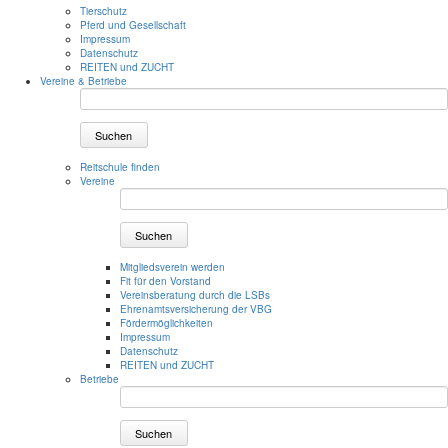
Tierschutz
Pferd und Gesellschaft
Impressum
Datenschutz
REITEN und ZUCHT
Vereine & Betriebe
Suchen
Reitschule finden
Vereine
Suchen
Mitgliedsverein werden
Fit für den Vorstand
Vereinsberatung durch die LSBs
Ehrenamtsversicherung der VBG
Fördermöglichkeiten
Impressum
Datenschutz
REITEN und ZUCHT
Betriebe
Suchen