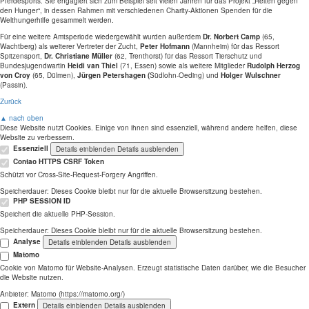
Pferdesports. Sie engagiert sich zum Beispiel seit vielen Jahren für das Projekt „Reiten gegen
den Hunger“, in dessen Rahmen mit verschiedenen Charity-Aktionen Spenden für die
Welthungerhilfe gesammelt werden.
Für eine weitere Amtsperiode wiedergewählt wurden außerdem
Dr. Norbert Camp
(65,
Wachtberg) als weiterer Vertreter der Zucht,
Peter Hofmann
(Mannheim) für das Ressort
Spitzensport,
Dr. Christiane Müller
(62, Trenthorst) für das Ressort Tierschutz und
Bundesjugendwartin
Heidi van Thiel
(71, Essen) sowie als weitere Mitglieder
Rudolph Herzog
von Croy
(65, Dülmen),
Jürgen Petershagen (
Südlohn-Oeding) und
Holger Wulschner
(Passin).
Zurück
▲ nach oben
Diese Website nutzt Cookies. Einige von ihnen sind essenziell, während andere helfen, diese
Website zu verbessern.
Essenziell
Details einblenden
Details ausblenden
Contao HTTPS CSRF Token
Schützt vor Cross-Site-Request-Forgery Angriffen.
Speicherdauer:
Dieses Cookie bleibt nur für die aktuelle Browsersitzung bestehen.
PHP SESSION ID
Speichert die aktuelle PHP-Session.
Speicherdauer:
Dieses Cookie bleibt nur für die aktuelle Browsersitzung bestehen.
Analyse
Details einblenden
Details ausblenden
Matomo
Cookie von Matomo für Website-Analysen. Erzeugt statistische Daten darüber, wie die Besucher
die Website nutzen.
Anbieter:
Matomo (https://matomo.org/)
Extern
Details einblenden
Details ausblenden