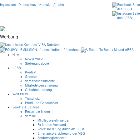
Impressum
|
Datenschutz
|
Kontakt
|
Anfahrt
Werbung
News
Newsarchive
Stellenangebote
LPBB
Kontakt
Gremien
Verbandsdokumente
Mitgliederversammlung
Gebührenordnung
Wert Pferd
Tierschutz
Pferd und Gesellschaft
Vereine & Betriebe
Reitschule finden
Vereine
Mitgliedsverein werden
Fit für den Vorstand
Vereinsberatung durch die LSBs
Ehrenamtsversicherung der VBG
Fördermöglichkeiten