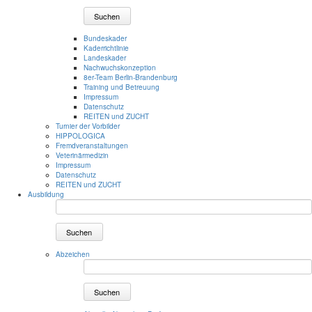
Suchen
Bundeskader
Kaderrichtlinie
Landeskader
Nachwuchskonzeption
8er-Team Berlin-Brandenburg
Training und Betreuung
Impressum
Datenschutz
REITEN und ZUCHT
Turnier der Vorbilder
HIPPOLOGICA
Fremdveranstaltungen
Veterinärmedizin
Impressum
Datenschutz
REITEN und ZUCHT
Ausbildung
Suchen
Abzeichen
Suchen