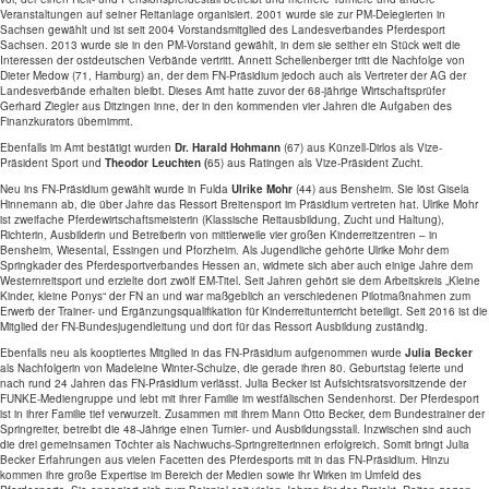
Veranstaltungen auf seiner Reitanlage organisiert. 2001 wurde sie zur PM-Delegierten in
Sachsen gewählt und ist seit 2004 Vorstandsmitglied des Landesverbandes Pferdesport
Sachsen. 2013 wurde sie in den PM-Vorstand gewählt, in dem sie seither ein Stück weit die
Interessen der ostdeutschen Verbände vertritt. Annett Schellenberger tritt die Nachfolge von
Dieter Medow (71, Hamburg) an, der dem FN-Präsidium jedoch auch als Vertreter der AG der
Landesverbände erhalten bleibt. Dieses Amt hatte zuvor der 68-jährige Wirtschaftsprüfer
Gerhard Ziegler aus Ditzingen inne, der in den kommenden vier Jahren die Aufgaben des
Finanzkurators übernimmt.
Ebenfalls im Amt bestätigt wurden
Dr. Harald Hohmann
(67) aus Künzell-Dirlos als Vize-
Präsident Sport und
Theodor Leuchten (
65) aus Ratingen als Vize-Präsident Zucht.
Neu ins FN-Präsidium gewählt wurde in Fulda
Ulrike Mohr
(44) aus Bensheim. Sie löst Gisela
Hinnemann ab, die über Jahre das Ressort Breitensport im Präsidium vertreten hat. Ulrike Mohr
ist zweifache Pferdewirtschaftsmeisterin (Klassische Reitausbildung, Zucht und Haltung),
Richterin, Ausbilderin und Betreiberin von mittlerweile vier großen Kinderreitzentren – in
Bensheim, Wiesental, Essingen und Pforzheim. Als Jugendliche gehörte Ulrike Mohr dem
Springkader des Pferdesportverbandes Hessen an, widmete sich aber auch einige Jahre dem
Westernreitsport und erzielte dort zwölf EM-Titel. Seit Jahren gehört sie dem Arbeitskreis „Kleine
Kinder, kleine Ponys“ der FN an und war maßgeblich an verschiedenen Pilotmaßnahmen zum
Erwerb der Trainer- und Ergänzungsqualifikation für Kinderreitunterricht beteiligt. Seit 2016 ist die
Mitglied der FN-Bundesjugendleitung und dort für das Ressort Ausbildung zuständig.
Ebenfalls neu als kooptiertes Mitglied in das FN-Präsidium aufgenommen wurde
Julia Becker
als Nachfolgerin von Madeleine Winter-Schulze, die gerade ihren 80. Geburtstag feierte und
nach rund 24 Jahren das FN-Präsidium verlässt. Julia Becker ist Aufsichtsratsvorsitzende der
FUNKE-Mediengruppe und lebt mit ihrer Familie im westfälischen Sendenhorst. Der Pferdesport
ist in ihrer Familie tief verwurzelt. Zusammen mit ihrem Mann Otto Becker, dem Bundestrainer der
Springreiter, betreibt die 48-Jährige einen Turnier- und Ausbildungsstall. Inzwischen sind auch
die drei gemeinsamen Töchter als Nachwuchs-Springreiterinnen erfolgreich. Somit bringt Julia
Becker Erfahrungen aus vielen Facetten des Pferdesports mit in das FN-Präsidium. Hinzu
kommen ihre große Expertise im Bereich der Medien sowie ihr Wirken im Umfeld des