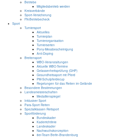
Betriebe
Mitgliedsbetrieb werden
Kreisverbände
Sport-Versicherung
FN-Betriebecheck
Sport
Turniersport
Aktuelles
Turnierplan
Turnierorganisation
Turnierserien
Pony-Messbescheinigung
Anti-Doping
Breitensport
WBO-Veranstaltungen
Aktuelle WBO-Termine
Gelassenheitsprüfung (GHP)
Gesundheitssport mit Pferd
PM-Schulpferdecup
Regelungen für das Reiten im Gelände
Besondere Bestimmungen
Landesmeisterschaften
Medaillenspiegel
Inklusiver Sport
Para-Sport Reiten
Spezialklassen Reitsport
Sportförderung
Bundeskader
Kaderrichtlinie
Landeskader
Nachwuchskonzeption
8er-Team Berlin-Brandenburg