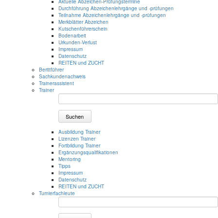
Aktuelle Abzeichen-Prüfungstermine
Durchführung Abzeichenlehrgänge und -prüfungen
Teilnahme Abzeichenlehrgänge und -prüfungen
Merkblätter Abzeichen
Kutschenführerschein
Bodenarbeit
Urkunden-Verlust
Impressum
Datenschutz
REITEN und ZUCHT
Berittführer
Sachkundenachweis
Trainerassistent
Trainer
Suchen
Ausbildung Trainer
Lizenzen Trainer
Fortbildung Trainer
Ergänzungsqualifikationen
Mentoring
Tipps
Impressum
Datenschutz
REITEN und ZUCHT
Turnierfachleute