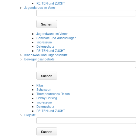
REITEN und ZUCHT
Jugendarbeit im Verein
Suchen
Jugendwarte im Verein
Seminare und Ausbildungen
Impressum
Datenschutz
REITEN und ZUCHT
Kindeswohl und Jugendschutz
Bewegungsangebote
Suchen
Kitas
Schulsport
Therapeutisches Reiten
Hobby Horsing
Impressum
Datenschutz
REITEN und ZUCHT
Projekte
Suchen