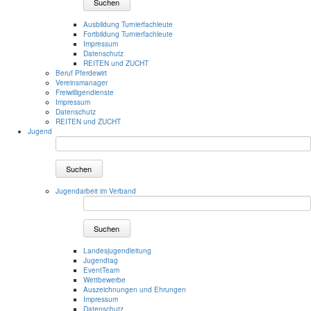
Suchen
Ausbildung Turnierfachleute
Fortbildung Turnierfachleute
Impressum
Datenschutz
REITEN und ZUCHT
Beruf Pferdewirt
Vereinsmanager
Freiwilligendienste
Impressum
Datenschutz
REITEN und ZUCHT
Jugend
Suchen
Jugendarbeit im Verband
Suchen
Landesjugendleitung
Jugendtag
EventTeam
Wettbewerbe
Auszeichnungen und Ehrungen
Impressum
Datenschutz