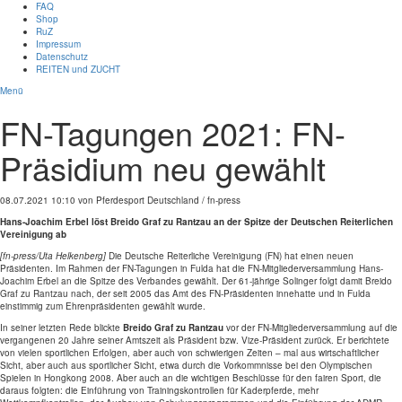
FAQ
Shop
RuZ
Impressum
Datenschutz
REITEN und ZUCHT
Menü
FN-Tagungen 2021: FN-
Präsidium neu gewählt
08.07.2021 10:10
von Pferdesport Deutschland / fn-press
Hans-Joachim Erbel löst Breido Graf zu Rantzau an der Spitze der Deutschen Reiterlichen
Vereinigung ab
[fn-press/
Uta Helkenberg]
Die Deutsche Reiterliche Vereinigung (FN) hat einen neuen
Präsidenten. Im Rahmen der FN-Tagungen in Fulda hat die FN-Mitgliederversammlung Hans-
Joachim Erbel an die Spitze des Verbandes gewählt. Der 61-jährige Solinger folgt damit Breido
Graf zu Rantzau nach, der seit 2005 das Amt des FN-Präsidenten innehatte und in Fulda
einstimmig zum Ehrenpräsidenten gewählt wurde.
In seiner letzten Rede blickte
Breido Graf zu Rantzau
vor der FN-Mitgliederversammlung auf die
vergangenen 20 Jahre seiner Amtszeit als Präsident bzw. Vize-Präsident zurück. Er berichtete
von vielen sportlichen Erfolgen, aber auch von schwierigen Zeiten – mal aus wirtschaftlicher
Sicht, aber auch aus sportlicher Sicht, etwa durch die Vorkommnisse bei den Olympischen
Spielen in Hongkong 2008. Aber auch an die wichtigen Beschlüsse für den fairen Sport, die
daraus folgten: die Einführung von Trainingskontrollen für Kaderpferde, mehr