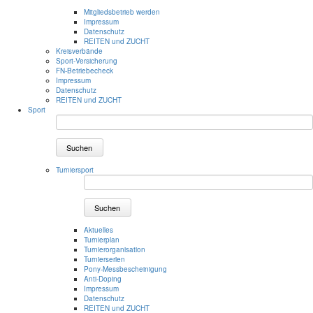
Mitgliedsbetrieb werden
Impressum
Datenschutz
REITEN und ZUCHT
Kreisverbände
Sport-Versicherung
FN-Betriebecheck
Impressum
Datenschutz
REITEN und ZUCHT
Sport
Suchen
Turniersport
Suchen
Aktuelles
Turnierplan
Turnierorganisation
Turnierserien
Pony-Messbescheinigung
Anti-Doping
Impressum
Datenschutz
REITEN und ZUCHT