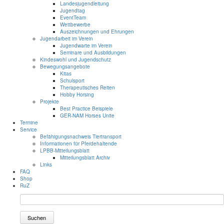
Landesjugendleitung
Jugendtag
EventTeam
Wettbewerbe
Auszeichnungen und Ehrungen
Jugendarbeit im Verein
Jugendwarte im Verein
Seminare und Ausbildungen
Kindeswohl und Jugendschutz
Bewegungsangebote
Kitas
Schulsport
Therapeutisches Reiten
Hobby Horsing
Projekte
Best Practice Beispiele
GER-NAM Horses Unite
Termine
Service
Befähigungsnachweis Tiertransport
Informationen für Pferdehaltende
LPBB-Mitteilungsblatt
Mitteilungsblatt Archiv
Links
FAQ
Shop
RuZ
Suchen