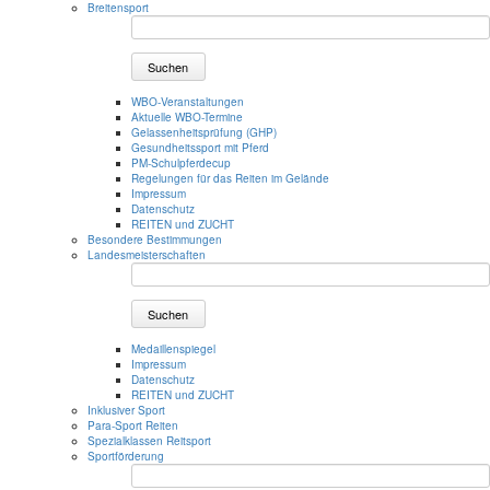
Breitensport
Suchen
WBO-Veranstaltungen
Aktuelle WBO-Termine
Gelassenheitsprüfung (GHP)
Gesundheitssport mit Pferd
PM-Schulpferdecup
Regelungen für das Reiten im Gelände
Impressum
Datenschutz
REITEN und ZUCHT
Besondere Bestimmungen
Landesmeisterschaften
Suchen
Medaillenspiegel
Impressum
Datenschutz
REITEN und ZUCHT
Inklusiver Sport
Para-Sport Reiten
Spezialklassen Reitsport
Sportförderung