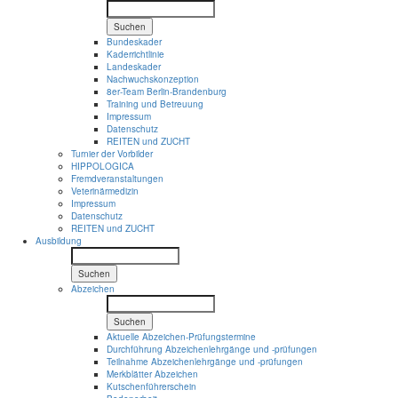
Suchen
Bundeskader
Kaderrichtlinie
Landeskader
Nachwuchskonzeption
8er-Team Berlin-Brandenburg
Training und Betreuung
Impressum
Datenschutz
REITEN und ZUCHT
Turnier der Vorbilder
HIPPOLOGICA
Fremdveranstaltungen
Veterinärmedizin
Impressum
Datenschutz
REITEN und ZUCHT
Ausbildung
Suchen
Abzeichen
Suchen
Aktuelle Abzeichen-Prüfungstermine
Durchführung Abzeichenlehrgänge und -prüfungen
Teilnahme Abzeichenlehrgänge und -prüfungen
Merkblätter Abzeichen
Kutschenführerschein