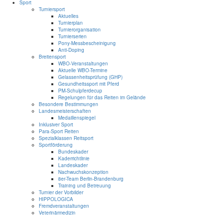
Sport
Turniersport
Aktuelles
Turnierplan
Turnierorganisation
Turnierserien
Pony-Messbescheinigung
Anti-Doping
Breitensport
WBO-Veranstaltungen
Aktuelle WBO-Termine
Gelassenheitsprüfung (GHP)
Gesundheitssport mit Pferd
PM-Schulpferdecup
Regelungen für das Reiten im Gelände
Besondere Bestimmungen
Landesmeisterschaften
Medaillenspiegel
Inklusiver Sport
Para-Sport Reiten
Spezialklassen Reitsport
Sportförderung
Bundeskader
Kaderrichtlinie
Landeskader
Nachwuchskonzeption
8er-Team Berlin-Brandenburg
Training und Betreuung
Turnier der Vorbilder
HIPPOLOGICA
Fremdveranstaltungen
Veterinärmedizin