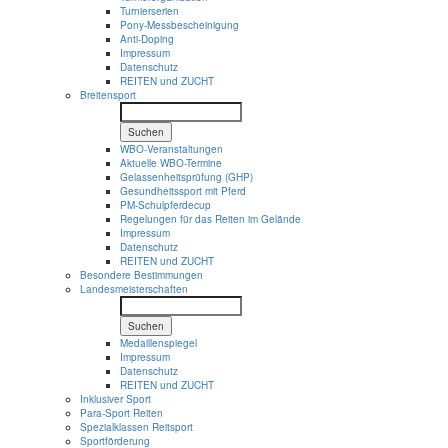
Turnierserien
Pony-Messbescheinigung
Anti-Doping
Impressum
Datenschutz
REITEN und ZUCHT
Breitensport
Suchen
WBO-Veranstaltungen
Aktuelle WBO-Termine
Gelassenheitsprüfung (GHP)
Gesundheitssport mit Pferd
PM-Schulpferdecup
Regelungen für das Reiten im Gelände
Impressum
Datenschutz
REITEN und ZUCHT
Besondere Bestimmungen
Landesmeisterschaften
Suchen
Medaillenspiegel
Impressum
Datenschutz
REITEN und ZUCHT
Inklusiver Sport
Para-Sport Reiten
Spezialklassen Reitsport
Sportförderung