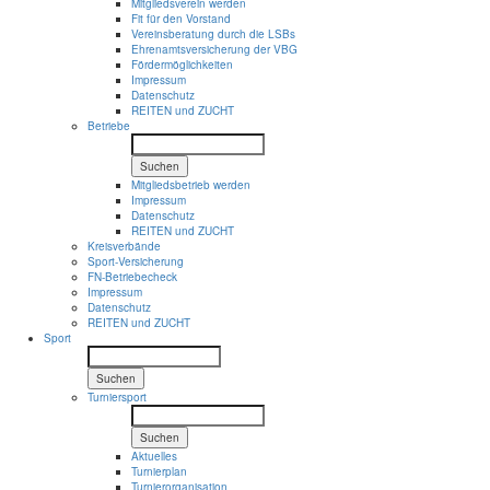
Mitgliedsverein werden
Fit für den Vorstand
Vereinsberatung durch die LSBs
Ehrenamtsversicherung der VBG
Fördermöglichkeiten
Impressum
Datenschutz
REITEN und ZUCHT
Betriebe
Suchen
Mitgliedsbetrieb werden
Impressum
Datenschutz
REITEN und ZUCHT
Kreisverbände
Sport-Versicherung
FN-Betriebecheck
Impressum
Datenschutz
REITEN und ZUCHT
Sport
Suchen
Turniersport
Suchen
Aktuelles
Turnierplan
Turnierorganisation