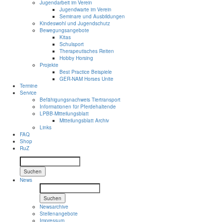
Jugendarbeit im Verein
Jugendwarte im Verein
Seminare und Ausbildungen
Kindeswohl und Jugendschutz
Bewegungsangebote
Kitas
Schulsport
Therapeutisches Reiten
Hobby Horsing
Projekte
Best Practice Beispiele
GER-NAM Horses Unite
Termine
Service
Befähigungsnachweis Tiertransport
Informationen für Pferdehaltende
LPBB-Mitteilungsblatt
Mitteilungsblatt Archiv
Links
FAQ
Shop
RuZ
Suchen
News
Suchen
Newsarchive
Stellenangebote
Impressum