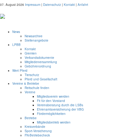
07. August 2026
Impressum
|
Datenschutz
|
Kontakt
|
Anfahrt
News
Newsarchive
Stellenangebote
LPBB
Kontakt
Gremien
Verbandsdokumente
Mitgliederversammlung
Gebührenordnung
Wert Pferd
Tierschutz
Pferd und Gesellschaft
Vereine & Betriebe
Reitschule finden
Vereine
Mitgliedsverein werden
Fit für den Vorstand
Vereinsberatung durch die LSBs
Ehrenamtsversicherung der VBG
Fördermöglichkeiten
Betriebe
Mitgliedsbetrieb werden
Kreisverbände
Sport-Versicherung
FN-Betriebecheck