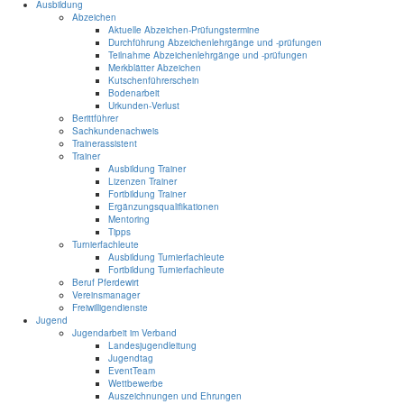
Ausbildung
Abzeichen
Aktuelle Abzeichen-Prüfungstermine
Durchführung Abzeichenlehrgänge und -prüfungen
Teilnahme Abzeichenlehrgänge und -prüfungen
Merkblätter Abzeichen
Kutschenführerschein
Bodenarbeit
Urkunden-Verlust
Berittführer
Sachkundenachweis
Trainerassistent
Trainer
Ausbildung Trainer
Lizenzen Trainer
Fortbildung Trainer
Ergänzungsqualifikationen
Mentoring
Tipps
Turnierfachleute
Ausbildung Turnierfachleute
Fortbildung Turnierfachleute
Beruf Pferdewirt
Vereinsmanager
Freiwilligendienste
Jugend
Jugendarbeit im Verband
Landesjugendleitung
Jugendtag
EventTeam
Wettbewerbe
Auszeichnungen und Ehrungen