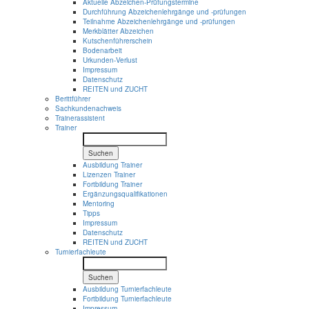
Aktuelle Abzeichen-Prüfungstermine
Durchführung Abzeichenlehrgänge und -prüfungen
Teilnahme Abzeichenlehrgänge und -prüfungen
Merkblätter Abzeichen
Kutschenführerschein
Bodenarbeit
Urkunden-Verlust
Impressum
Datenschutz
REITEN und ZUCHT
Berittführer
Sachkundenachweis
Trainerassistent
Trainer
Suchen
Ausbildung Trainer
Lizenzen Trainer
Fortbildung Trainer
Ergänzungsqualifikationen
Mentoring
Tipps
Impressum
Datenschutz
REITEN und ZUCHT
Turnierfachleute
Suchen
Ausbildung Turnierfachleute
Fortbildung Turnierfachleute
Impressum