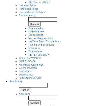
REITEN und ZUCHT
Inklusiver Sport
Para-Sport Reiten
Spezialklassen Reitsport
Sportförderung
Suchen
Bundeskader
Kaderrichtlinie
Landeskader
Nachwuchskonzeption
8er-Team Berlin-Brandenburg
Training und Betreuung
Impressum
Datenschutz
REITEN und ZUCHT
Turnier der Vorbilder
HIPPOLOGICA
Fremdveranstaltungen
Veterinärmedizin
Impressum
Datenschutz
REITEN und ZUCHT
Ausbildung
Suchen
Abzeichen
Suchen