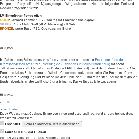
Einspänner Ponys offen (Kl. M) ausgetragen. Wir gratulieren herzlich den folgenden Titel- und
Medaillentragenden 2023:
LM Einspänner Ponys offen
GOLD
: Janneck Lehmann (FV Planetal) mit
Robinienhains Zephyr
SILBER
: Anna Maria Groß (RFV Brieselang) mit Nele
BRONZE
: Armin Rags (PSG Quo vadis) mit Bruno
📸
© privat
Im Rahmen des
Fahrsportfestival
s fand zudem unter anderem
die
Erstlingsprüfung der
Interessengemeinschaft zur Förderung des Fahrsports in Berlin-Brandenburg
mit sechs
Teilnehmenden statt. Hierbei unterstützte die LPBB-Fahrsportjugend den Fahrnachwuchs: Ole
Peter und Niklas Berlin betreuten Wilhelm Gutschmidt, außerdem stellte Ole Peter sein Pony-
Gespann zur Verfügung und trainierte mit dem Enkel von Burkhard Kersten, der mit dem großen
Bruder ebenfalls an der Erstlingsprüfung teilnahm. Danke für das tolle Engagement!
📸
© privat
Zurück
▲ nach oben
Diese Website nutzt Cookies. Einige von ihnen sind essenziell, während andere helfen, diese
Website zu verbessern.
Essenziell
Details einblenden
Details ausblenden
Contao HTTPS CSRF Token
Schützt vor Cross-Site-Request-Forgery Angriffen.