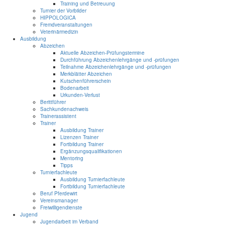
Training und Betreuung
Turnier der Vorbilder
HIPPOLOGICA
Fremdveranstaltungen
Veterinärmedizin
Ausbildung
Abzeichen
Aktuelle Abzeichen-Prüfungstermine
Durchführung Abzeichenlehrgänge und -prüfungen
Teilnahme Abzeichenlehrgänge und -prüfungen
Merkblätter Abzeichen
Kutschenführerschein
Bodenarbeit
Urkunden-Verlust
Berittführer
Sachkundenachweis
Trainerassistent
Trainer
Ausbildung Trainer
Lizenzen Trainer
Fortbildung Trainer
Ergänzungsqualifikationen
Mentoring
Tipps
Turnierfachleute
Ausbildung Turnierfachleute
Fortbildung Turnierfachleute
Beruf Pferdewirt
Vereinsmanager
Freiwilligendienste
Jugend
Jugendarbeit im Verband