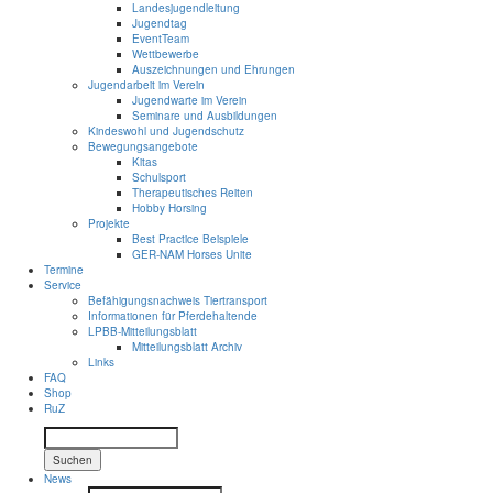
Landesjugendleitung
Jugendtag
EventTeam
Wettbewerbe
Auszeichnungen und Ehrungen
Jugendarbeit im Verein
Jugendwarte im Verein
Seminare und Ausbildungen
Kindeswohl und Jugendschutz
Bewegungsangebote
Kitas
Schulsport
Therapeutisches Reiten
Hobby Horsing
Projekte
Best Practice Beispiele
GER-NAM Horses Unite
Termine
Service
Befähigungsnachweis Tiertransport
Informationen für Pferdehaltende
LPBB-Mitteilungsblatt
Mitteilungsblatt Archiv
Links
FAQ
Shop
RuZ
Suchen
News