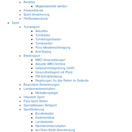
Betriebe
Mitgliedsbetrieb werden
Kreisverbände
Sport-Versicherung
FN-Betriebecheck
Sport
Turniersport
Aktuelles
Turnierplan
Turnierorganisation
Turnierserien
Pony-Messbescheinigung
Anti-Doping
Breitensport
WBO-Veranstaltungen
Aktuelle WBO-Termine
Gelassenheitsprüfung (GHP)
Gesundheitssport mit Pferd
PM-Schulpferdecup
Regelungen für das Reiten im Gelände
Besondere Bestimmungen
Landesmeisterschaften
Medaillenspiegel
Inklusiver Sport
Para-Sport Reiten
Spezialklassen Reitsport
Sportförderung
Bundeskader
Kaderrichtlinie
Landeskader
Nachwuchskonzeption
8er-Team Berlin-Brandenburg