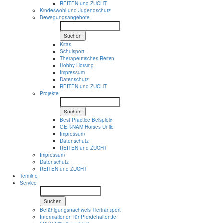
REITEN und ZUCHT
Kindeswohl und Jugendschutz
Bewegungsangebote
Suchen
Kitas
Schulsport
Therapeutisches Reiten
Hobby Horsing
Impressum
Datenschutz
REITEN und ZUCHT
Projekte
Suchen
Best Practice Beispiele
GER-NAM Horses Unite
Impressum
Datenschutz
REITEN und ZUCHT
Impressum
Datenschutz
REITEN und ZUCHT
Termine
Service
Suchen
Befähigungsnachweis Tiertransport
Informationen für Pferdehaltende