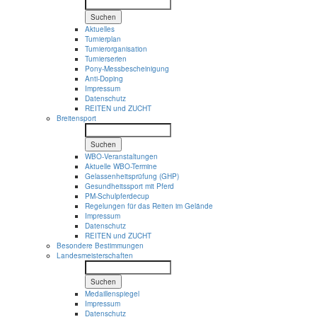
Suchen
Aktuelles
Turnierplan
Turnierorganisation
Turnierserien
Pony-Messbescheinigung
Anti-Doping
Impressum
Datenschutz
REITEN und ZUCHT
Breitensport
Suchen
WBO-Veranstaltungen
Aktuelle WBO-Termine
Gelassenheitsprüfung (GHP)
Gesundheitssport mit Pferd
PM-Schulpferdecup
Regelungen für das Reiten im Gelände
Impressum
Datenschutz
REITEN und ZUCHT
Besondere Bestimmungen
Landesmeisterschaften
Suchen
Medaillenspiegel
Impressum
Datenschutz