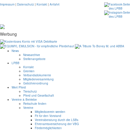
Impressum
|
Datenschutz
|
Kontakt
|
Anfahrt
Werbung
News
Newsarchive
Stellenangebote
LPBB
Kontakt
Gremien
Verbandsdokumente
Mitgliederversammlung
Gebührenordnung
Wert Pferd
Tierschutz
Pferd und Gesellschaft
Vereine & Betriebe
Reitschule finden
Vereine
Mitgliedsverein werden
Fit für den Vorstand
Vereinsberatung durch die LSBs
Ehrenamtsversicherung der VBG
Fördermöglichkeiten