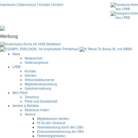
Impressum
|
Datenschutz
|
Kontakt
|
Anfahrt
Werbung
News
Newsarchive
Stellenangebote
LPBB
Kontakt
Gremien
Verbandsdokumente
Mitgliederversammlung
Gebührenordnung
Wert Pferd
Tierschutz
Pferd und Gesellschaft
Vereine & Betriebe
Reitschule finden
Vereine
Mitgliedsverein werden
Fit für den Vorstand
Vereinsberatung durch die LSBs
Ehrenamtsversicherung der VBG
Fördermöglichkeiten