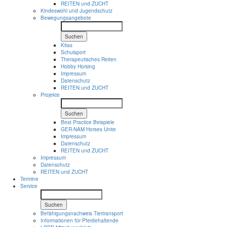
REITEN und ZUCHT
Kindeswohl und Jugendschutz
Bewegungsangebote
Suchen
Kitas
Schulsport
Therapeutisches Reiten
Hobby Horsing
Impressum
Datenschutz
REITEN und ZUCHT
Projekte
Suchen
Best Practice Beispiele
GER-NAM Horses Unite
Impressum
Datenschutz
REITEN und ZUCHT
Impressum
Datenschutz
REITEN und ZUCHT
Termine
Service
Suchen
Befähigungsnachweis Tiertransport
Informationen für Pferdehaltende