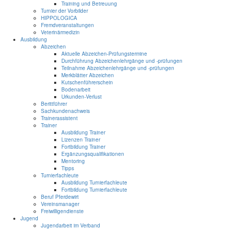
Training und Betreuung
Turnier der Vorbilder
HIPPOLOGICA
Fremdveranstaltungen
Veterinärmedizin
Ausbildung
Abzeichen
Aktuelle Abzeichen-Prüfungstermine
Durchführung Abzeichenlehrgänge und -prüfungen
Teilnahme Abzeichenlehrgänge und -prüfungen
Merkblätter Abzeichen
Kutschenführerschein
Bodenarbeit
Urkunden-Verlust
Berittführer
Sachkundenachweis
Trainerassistent
Trainer
Ausbildung Trainer
Lizenzen Trainer
Fortbildung Trainer
Ergänzungsqualifikationen
Mentoring
Tipps
Turnierfachleute
Ausbildung Turnierfachleute
Fortbildung Turnierfachleute
Beruf Pferdewirt
Vereinsmanager
Freiwilligendienste
Jugend
Jugendarbeit im Verband