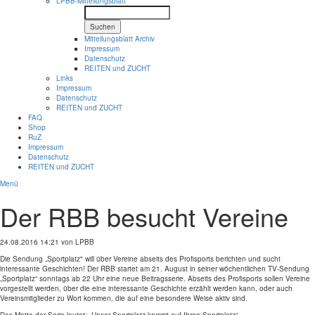
LPBB-Mitteilungsblatt
Suchen
Mitteilungsblatt Archiv
Impressum
Datenschutz
REITEN und ZUCHT
Links
Impressum
Datenschutz
REITEN und ZUCHT
FAQ
Shop
RuZ
Impressum
Datenschutz
REITEN und ZUCHT
Menü
Der RBB besucht Vereine
24.08.2016 14:21
von LPBB
Die Sendung „Sportplatz" will über Vereine abseits des Profisports berichten und sucht
interessante Geschichten! Der RBB startet am 21. August in seiner wöchentlichen TV-Sendung
„Sportplatz“ sonntags ab 22 Uhr eine neue Beitragsserie. Abseits des Profisports sollen Vereine
vorgestellt werden, über die eine interessante Geschichte erzählt werden kann, oder auch
Vereinsmitglieder zu Wort kommen, die auf eine besondere Weise aktiv sind.