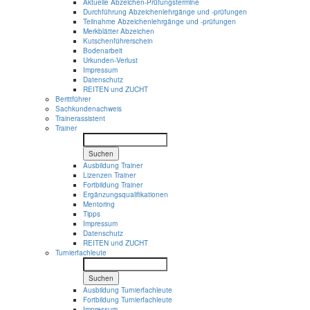
Aktuelle Abzeichen-Prüfungstermine
Durchführung Abzeichenlehrgänge und -prüfungen
Teilnahme Abzeichenlehrgänge und -prüfungen
Merkblätter Abzeichen
Kutschenführerschein
Bodenarbeit
Urkunden-Verlust
Impressum
Datenschutz
REITEN und ZUCHT
Berittführer
Sachkundenachweis
Trainerassistent
Trainer
Suchen
Ausbildung Trainer
Lizenzen Trainer
Fortbildung Trainer
Ergänzungsqualifikationen
Mentoring
Tipps
Impressum
Datenschutz
REITEN und ZUCHT
Turnierfachleute
Suchen
Ausbildung Turnierfachleute
Fortbildung Turnierfachleute
Impressum