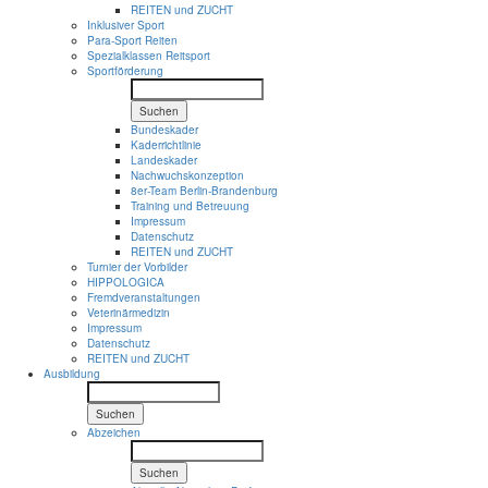
REITEN und ZUCHT
Inklusiver Sport
Para-Sport Reiten
Spezialklassen Reitsport
Sportförderung
Suchen
Bundeskader
Kaderrichtlinie
Landeskader
Nachwuchskonzeption
8er-Team Berlin-Brandenburg
Training und Betreuung
Impressum
Datenschutz
REITEN und ZUCHT
Turnier der Vorbilder
HIPPOLOGICA
Fremdveranstaltungen
Veterinärmedizin
Impressum
Datenschutz
REITEN und ZUCHT
Ausbildung
Suchen
Abzeichen
Suchen