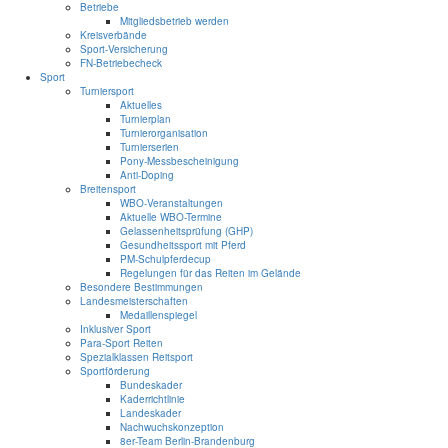
Betriebe
Mitgliedsbetrieb werden
Kreisverbände
Sport-Versicherung
FN-Betriebecheck
Sport
Turniersport
Aktuelles
Turnierplan
Turnierorganisation
Turnierserien
Pony-Messbescheinigung
Anti-Doping
Breitensport
WBO-Veranstaltungen
Aktuelle WBO-Termine
Gelassenheitsprüfung (GHP)
Gesundheitssport mit Pferd
PM-Schulpferdecup
Regelungen für das Reiten im Gelände
Besondere Bestimmungen
Landesmeisterschaften
Medaillenspiegel
Inklusiver Sport
Para-Sport Reiten
Spezialklassen Reitsport
Sportförderung
Bundeskader
Kaderrichtlinie
Landeskader
Nachwuchskonzeption
8er-Team Berlin-Brandenburg