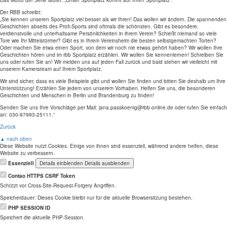
Das Motto der Serie lautet: „Unser Sportplatz kommt auf Ihren Sportplatz“.
Der RBB schreibt:
„Sie kennen unseren Sportplatz viel besser als wir Ihren! Das wollen wir ändern. Die spannenden
Geschichten abseits des Profi-Sports sind oftmals die schönsten. Gibt es besondere,
verdienstvolle und unterhaltsame Persönlichkeiten in ihrem Verein? Schießt niemand so viele
Tore wie Ihr Mittelstürmer? Gibt es in Ihrem Vereinsheim die besten selbstgemachten Torten?
Oder machen Sie etwa einen Sport, von dem wir noch nie etwas gehört haben? Wir wollen Ihre
Geschichten hören und im rbb Sportplatz erzählen. Wir wollen Sie kennenlernen! Schreiben Sie
uns oder rufen Sie an! Wir melden uns auf jeden Fall zurück und bald stehen wir vielleicht mit
unserem Kamerateam auf Ihrem Sportplatz.
Wir sind sicher, dass es viele Beispiele gibt und wollen Sie finden und bitten Sie deshalb um Ihre
Unterstützung! Erzählen Sie jedem von unserem Vorhaben. Helfen Sie uns, die besonderen
Geschichten und Menschen in Berlin und Brandenburg zu finden!
Senden Sie uns Ihre Vorschläge per Mail: jana.passkoenig@rbb-online.de oder rufen Sie einfach
an: 030-97993-25111.“
Zurück
▲ nach oben
Diese Website nutzt Cookies. Einige von ihnen sind essenziell, während andere helfen, diese
Website zu verbessern.
Essenziell
Details einblenden
Details ausblenden
Contao HTTPS CSRF Token
Schützt vor Cross-Site-Request-Forgery Angriffen.
Speicherdauer:
Dieses Cookie bleibt nur für die aktuelle Browsersitzung bestehen.
PHP SESSION ID
Speichert die aktuelle PHP-Session.