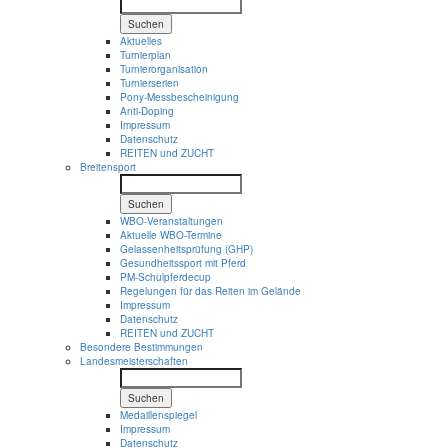
Suchen
Aktuelles
Turnierplan
Turnierorganisation
Turnierserien
Pony-Messbescheinigung
Anti-Doping
Impressum
Datenschutz
REITEN und ZUCHT
Breitensport
Suchen
WBO-Veranstaltungen
Aktuelle WBO-Termine
Gelassenheitsprüfung (GHP)
Gesundheitssport mit Pferd
PM-Schulpferdecup
Regelungen für das Reiten im Gelände
Impressum
Datenschutz
REITEN und ZUCHT
Besondere Bestimmungen
Landesmeisterschaften
Suchen
Medaillenspiegel
Impressum
Datenschutz