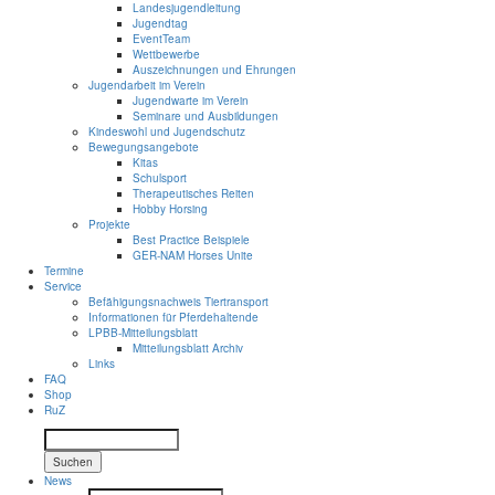
Landesjugendleitung
Jugendtag
EventTeam
Wettbewerbe
Auszeichnungen und Ehrungen
Jugendarbeit im Verein
Jugendwarte im Verein
Seminare und Ausbildungen
Kindeswohl und Jugendschutz
Bewegungsangebote
Kitas
Schulsport
Therapeutisches Reiten
Hobby Horsing
Projekte
Best Practice Beispiele
GER-NAM Horses Unite
Termine
Service
Befähigungsnachweis Tiertransport
Informationen für Pferdehaltende
LPBB-Mitteilungsblatt
Mitteilungsblatt Archiv
Links
FAQ
Shop
RuZ
Suchen
News