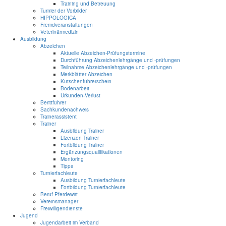
Training und Betreuung
Turnier der Vorbilder
HIPPOLOGICA
Fremdveranstaltungen
Veterinärmedizin
Ausbildung
Abzeichen
Aktuelle Abzeichen-Prüfungstermine
Durchführung Abzeichenlehrgänge und -prüfungen
Teilnahme Abzeichenlehrgänge und -prüfungen
Merkblätter Abzeichen
Kutschenführerschein
Bodenarbeit
Urkunden-Verlust
Berittführer
Sachkundenachweis
Trainerassistent
Trainer
Ausbildung Trainer
Lizenzen Trainer
Fortbildung Trainer
Ergänzungsqualifikationen
Mentoring
Tipps
Turnierfachleute
Ausbildung Turnierfachleute
Fortbildung Turnierfachleute
Beruf Pferdewirt
Vereinsmanager
Freiwilligendienste
Jugend
Jugendarbeit im Verband