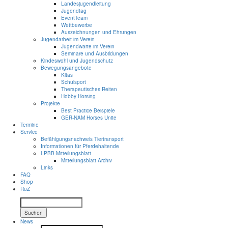
Landesjugendleitung
Jugendtag
EventTeam
Wettbewerbe
Auszeichnungen und Ehrungen
Jugendarbeit im Verein
Jugendwarte im Verein
Seminare und Ausbildungen
Kindeswohl und Jugendschutz
Bewegungsangebote
Kitas
Schulsport
Therapeutisches Reiten
Hobby Horsing
Projekte
Best Practice Beispiele
GER-NAM Horses Unite
Termine
Service
Befähigungsnachweis Tiertransport
Informationen für Pferdehaltende
LPBB-Mitteilungsblatt
Mitteilungsblatt Archiv
Links
FAQ
Shop
RuZ
Suchen
News