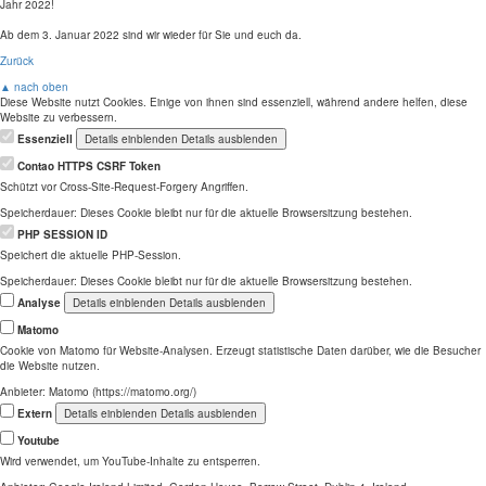
Jahr 2022!
Ab dem 3. Januar 2022 sind wir wieder für Sie und euch da.
Zurück
▲ nach oben
Diese Website nutzt Cookies. Einige von ihnen sind essenziell, während andere helfen, diese
Website zu verbessern.
Essenziell
Details einblenden
Details ausblenden
Contao HTTPS CSRF Token
Schützt vor Cross-Site-Request-Forgery Angriffen.
Speicherdauer:
Dieses Cookie bleibt nur für die aktuelle Browsersitzung bestehen.
PHP SESSION ID
Speichert die aktuelle PHP-Session.
Speicherdauer:
Dieses Cookie bleibt nur für die aktuelle Browsersitzung bestehen.
Analyse
Details einblenden
Details ausblenden
Matomo
Cookie von Matomo für Website-Analysen. Erzeugt statistische Daten darüber, wie die Besucher
die Website nutzen.
Anbieter:
Matomo (https://matomo.org/)
Extern
Details einblenden
Details ausblenden
Youtube
Wird verwendet, um YouTube-Inhalte zu entsperren.