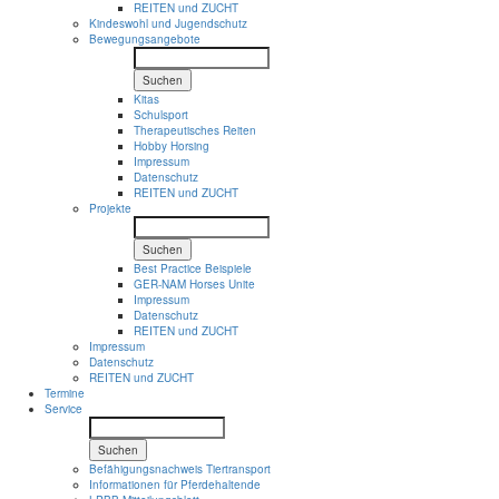
REITEN und ZUCHT
Kindeswohl und Jugendschutz
Bewegungsangebote
Suchen
Kitas
Schulsport
Therapeutisches Reiten
Hobby Horsing
Impressum
Datenschutz
REITEN und ZUCHT
Projekte
Suchen
Best Practice Beispiele
GER-NAM Horses Unite
Impressum
Datenschutz
REITEN und ZUCHT
Impressum
Datenschutz
REITEN und ZUCHT
Termine
Service
Suchen
Befähigungsnachweis Tiertransport
Informationen für Pferdehaltende