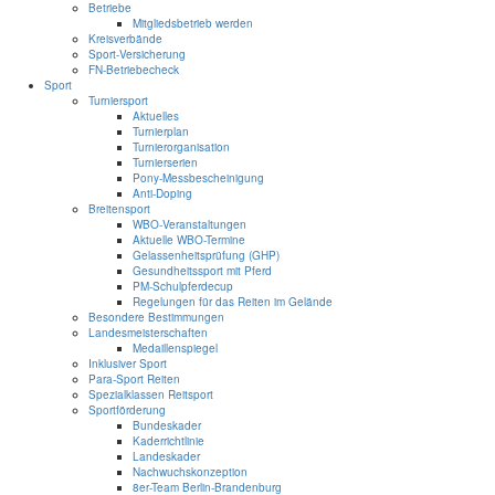
Betriebe
Mitgliedsbetrieb werden
Kreisverbände
Sport-Versicherung
FN-Betriebecheck
Sport
Turniersport
Aktuelles
Turnierplan
Turnierorganisation
Turnierserien
Pony-Messbescheinigung
Anti-Doping
Breitensport
WBO-Veranstaltungen
Aktuelle WBO-Termine
Gelassenheitsprüfung (GHP)
Gesundheitssport mit Pferd
PM-Schulpferdecup
Regelungen für das Reiten im Gelände
Besondere Bestimmungen
Landesmeisterschaften
Medaillenspiegel
Inklusiver Sport
Para-Sport Reiten
Spezialklassen Reitsport
Sportförderung
Bundeskader
Kaderrichtlinie
Landeskader
Nachwuchskonzeption
8er-Team Berlin-Brandenburg