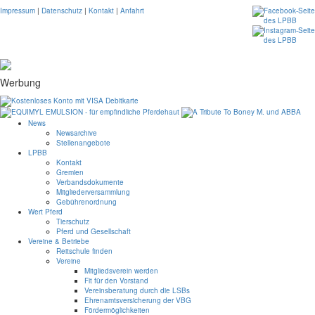
Impressum
|
Datenschutz
|
Kontakt
|
Anfahrt
Werbung
News
Newsarchive
Stellenangebote
LPBB
Kontakt
Gremien
Verbandsdokumente
Mitgliederversammlung
Gebührenordnung
Wert Pferd
Tierschutz
Pferd und Gesellschaft
Vereine & Betriebe
Reitschule finden
Vereine
Mitgliedsverein werden
Fit für den Vorstand
Vereinsberatung durch die LSBs
Ehrenamtsversicherung der VBG
Fördermöglichkeiten