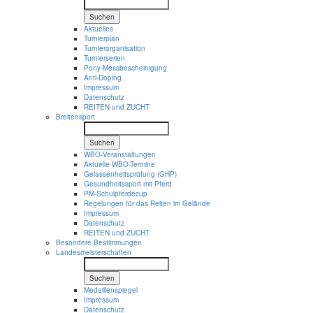
Suchen
Aktuelles
Turnierplan
Turnierorganisation
Turnierserien
Pony-Messbescheinigung
Anti-Doping
Impressum
Datenschutz
REITEN und ZUCHT
Breitensport
Suchen
WBO-Veranstaltungen
Aktuelle WBO-Termine
Gelassenheitsprüfung (GHP)
Gesundheitssport mit Pferd
PM-Schulpferdecup
Regelungen für das Reiten im Gelände
Impressum
Datenschutz
REITEN und ZUCHT
Besondere Bestimmungen
Landesmeisterschaften
Suchen
Medaillenspiegel
Impressum
Datenschutz