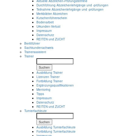
Aktuelle Abzeichen-Prüfungstermine
Durchführung Abzeichenlehrgänge und -prüfungen
Teilnahme Abzeichenlehrgänge und -prüfungen
Merkblätter Abzeichen
Kutschenführerschein
Bodenarbeit
Urkunden-Verlust
Impressum
Datenschutz
REITEN und ZUCHT
Berittführer
Sachkundenachweis
Trainerassistent
Trainer
Suchen
Ausbildung Trainer
Lizenzen Trainer
Fortbildung Trainer
Ergänzungsqualifikationen
Mentoring
Tipps
Impressum
Datenschutz
REITEN und ZUCHT
Turnierfachleute
Suchen
Ausbildung Turnierfachleute
Fortbildung Turnierfachleute
Impressum