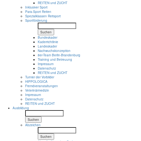
REITEN und ZUCHT
Inklusiver Sport
Para-Sport Reiten
Spezialklassen Reitsport
Sportförderung
Suchen
Bundeskader
Kaderrichtlinie
Landeskader
Nachwuchskonzeption
8er-Team Berlin-Brandenburg
Training und Betreuung
Impressum
Datenschutz
REITEN und ZUCHT
Turnier der Vorbilder
HIPPOLOGICA
Fremdveranstaltungen
Veterinärmedizin
Impressum
Datenschutz
REITEN und ZUCHT
Ausbildung
Suchen
Abzeichen
Suchen