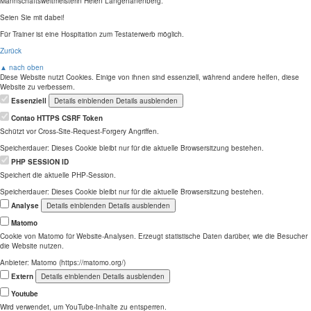
Mannschaftsweltmeisterin Helen Langehanenberg.
Seien Sie mit dabei!
Für Trainer ist eine Hospitation zum Testaterwerb möglich.
Zurück
▲ nach oben
Diese Website nutzt Cookies. Einige von ihnen sind essenziell, während andere helfen, diese
Website zu verbessern.
Essenziell
Details einblenden
Details ausblenden
Contao HTTPS CSRF Token
Schützt vor Cross-Site-Request-Forgery Angriffen.
Speicherdauer:
Dieses Cookie bleibt nur für die aktuelle Browsersitzung bestehen.
PHP SESSION ID
Speichert die aktuelle PHP-Session.
Speicherdauer:
Dieses Cookie bleibt nur für die aktuelle Browsersitzung bestehen.
Analyse
Details einblenden
Details ausblenden
Matomo
Cookie von Matomo für Website-Analysen. Erzeugt statistische Daten darüber, wie die Besucher
die Website nutzen.
Anbieter:
Matomo (https://matomo.org/)
Extern
Details einblenden
Details ausblenden
Youtube
Wird verwendet, um YouTube-Inhalte zu entsperren.