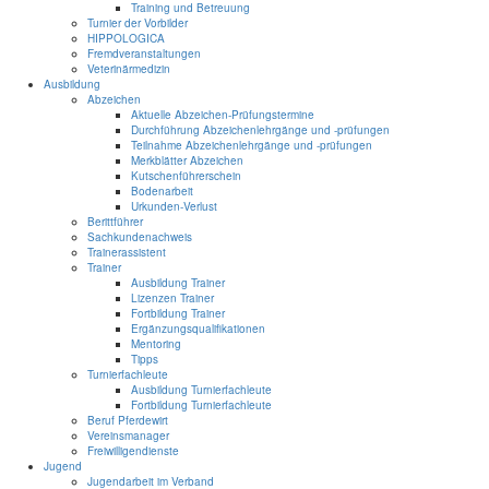
Training und Betreuung
Turnier der Vorbilder
HIPPOLOGICA
Fremdveranstaltungen
Veterinärmedizin
Ausbildung
Abzeichen
Aktuelle Abzeichen-Prüfungstermine
Durchführung Abzeichenlehrgänge und -prüfungen
Teilnahme Abzeichenlehrgänge und -prüfungen
Merkblätter Abzeichen
Kutschenführerschein
Bodenarbeit
Urkunden-Verlust
Berittführer
Sachkundenachweis
Trainerassistent
Trainer
Ausbildung Trainer
Lizenzen Trainer
Fortbildung Trainer
Ergänzungsqualifikationen
Mentoring
Tipps
Turnierfachleute
Ausbildung Turnierfachleute
Fortbildung Turnierfachleute
Beruf Pferdewirt
Vereinsmanager
Freiwilligendienste
Jugend
Jugendarbeit im Verband