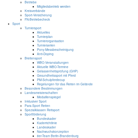
Betriebe
Mitgliedsbetrieb werden
Kreisverbände
Sport-Versicherung
FN-Betriebecheck
Sport
Turniersport
Aktuelles
Turnierplan
Turnierorganisation
Turnierserien
Pony-Messbescheinigung
Anti-Doping
Breitensport
WBO-Veranstaltungen
Aktuelle WBO-Termine
Gelassenheitsprüfung (GHP)
Gesundheitssport mit Pferd
PM-Schulpferdecup
Regelungen für das Reiten im Gelände
Besondere Bestimmungen
Landesmeisterschaften
Medaillenspiegel
Inklusiver Sport
Para-Sport Reiten
Spezialklassen Reitsport
Sportförderung
Bundeskader
Kaderrichtlinie
Landeskader
Nachwuchskonzeption
8er-Team Berlin-Brandenburg