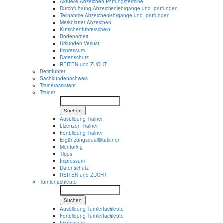
Aktuelle Abzeichen-Prüfungstermine
Durchführung Abzeichenlehrgänge und -prüfungen
Teilnahme Abzeichenlehrgänge und -prüfungen
Merkblätter Abzeichen
Kutschenführerschein
Bodenarbeit
Urkunden-Verlust
Impressum
Datenschutz
REITEN und ZUCHT
Berittführer
Sachkundenachweis
Trainerassistent
Trainer
Suchen
Ausbildung Trainer
Lizenzen Trainer
Fortbildung Trainer
Ergänzungsqualifikationen
Mentoring
Tipps
Impressum
Datenschutz
REITEN und ZUCHT
Turnierfachleute
Suchen
Ausbildung Turnierfachleute
Fortbildung Turnierfachleute
Impressum