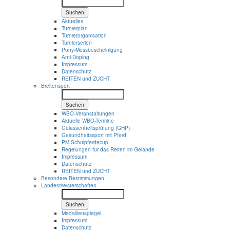
Suchen
Aktuelles
Turnierplan
Turnierorganisation
Turnierserien
Pony-Messbescheinigung
Anti-Doping
Impressum
Datenschutz
REITEN und ZUCHT
Breitensport
Suchen
WBO-Veranstaltungen
Aktuelle WBO-Termine
Gelassenheitsprüfung (GHP)
Gesundheitssport mit Pferd
PM-Schulpferdecup
Regelungen für das Reiten im Gelände
Impressum
Datenschutz
REITEN und ZUCHT
Besondere Bestimmungen
Landesmeisterschaften
Suchen
Medaillenspiegel
Impressum
Datenschutz