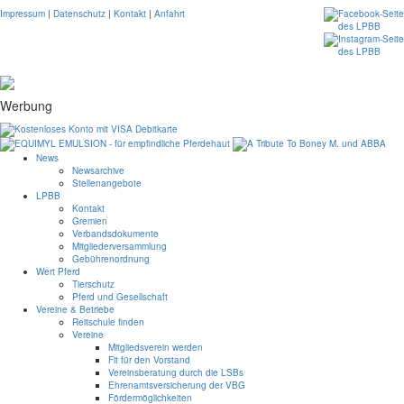
Impressum
|
Datenschutz
|
Kontakt
|
Anfahrt
Werbung
News
Newsarchive
Stellenangebote
LPBB
Kontakt
Gremien
Verbandsdokumente
Mitgliederversammlung
Gebührenordnung
Wert Pferd
Tierschutz
Pferd und Gesellschaft
Vereine & Betriebe
Reitschule finden
Vereine
Mitgliedsverein werden
Fit für den Vorstand
Vereinsberatung durch die LSBs
Ehrenamtsversicherung der VBG
Fördermöglichkeiten