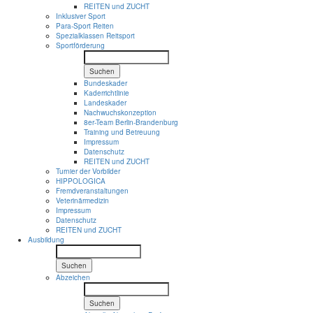
REITEN und ZUCHT
Inklusiver Sport
Para-Sport Reiten
Spezialklassen Reitsport
Sportförderung
Suchen
Bundeskader
Kaderrichtlinie
Landeskader
Nachwuchskonzeption
8er-Team Berlin-Brandenburg
Training und Betreuung
Impressum
Datenschutz
REITEN und ZUCHT
Turnier der Vorbilder
HIPPOLOGICA
Fremdveranstaltungen
Veterinärmedizin
Impressum
Datenschutz
REITEN und ZUCHT
Ausbildung
Suchen
Abzeichen
Suchen