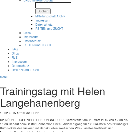
LPBB-Mitteilungsblatt
Suchen
Mitteilungsblatt Archiv
Impressum
Datenschutz
REITEN und ZUCHT
Links
Impressum
Datenschutz
REITEN und ZUCHT
FAQ
Shop
RuZ
Impressum
Datenschutz
REITEN und ZUCHT
Menü
Trainingstag mit Helen
Langehanenberg
18.02.2015 15:19
von LPBB
Die NÜRNBERGER VERSICHERUNGSGRUPPE veranstaltet am 11. März 2015 von 12:00 bis
18:00 Uhr auf dem Gestüt Bonhomme einen Förderlehrgang für die Finalisten des Nürnberger
Burg-Pokals der Junioren mit der aktuellen zweifachen Vize-Einzelweltmeisterin und