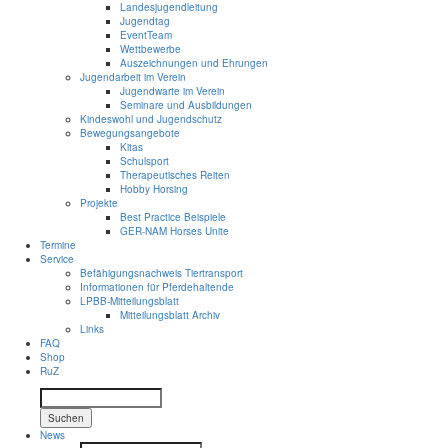
Landesjugendleitung
Jugendtag
EventTeam
Wettbewerbe
Auszeichnungen und Ehrungen
Jugendarbeit im Verein
Jugendwarte im Verein
Seminare und Ausbildungen
Kindeswohl und Jugendschutz
Bewegungsangebote
Kitas
Schulsport
Therapeutisches Reiten
Hobby Horsing
Projekte
Best Practice Beispiele
GER-NAM Horses Unite
Termine
Service
Befähigungsnachweis Tiertransport
Informationen für Pferdehaltende
LPBB-Mitteilungsblatt
Mitteilungsblatt Archiv
Links
FAQ
Shop
RuZ
Suchen
News