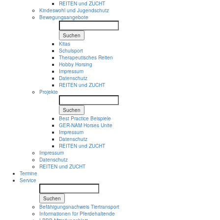
REITEN und ZUCHT
Kindeswohl und Jugendschutz
Bewegungsangebote
Suchen
Kitas
Schulsport
Therapeutisches Reiten
Hobby Horsing
Impressum
Datenschutz
REITEN und ZUCHT
Projekte
Suchen
Best Practice Beispiele
GER-NAM Horses Unite
Impressum
Datenschutz
REITEN und ZUCHT
Impressum
Datenschutz
REITEN und ZUCHT
Termine
Service
Suchen
Befähigungsnachweis Tiertransport
Informationen für Pferdehaltende