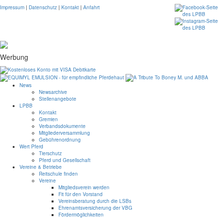
Impressum
|
Datenschutz
|
Kontakt
|
Anfahrt
Werbung
News
Newsarchive
Stellenangebote
LPBB
Kontakt
Gremien
Verbandsdokumente
Mitgliederversammlung
Gebührenordnung
Wert Pferd
Tierschutz
Pferd und Gesellschaft
Vereine & Betriebe
Reitschule finden
Vereine
Mitgliedsverein werden
Fit für den Vorstand
Vereinsberatung durch die LSBs
Ehrenamtsversicherung der VBG
Fördermöglichkeiten