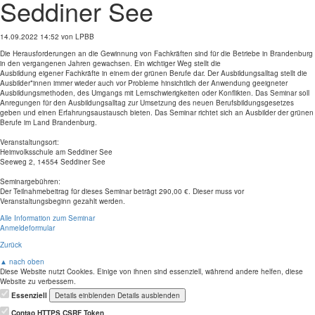
Seddiner See
14.09.2022 14:52
von LPBB
Die Herausforderungen an die Gewinnung von Fachkräften sind für die Betriebe in Brandenburg
in den vergangenen Jahren gewachsen. Ein wichtiger Weg stellt die
Ausbildung eigener Fachkräfte in einem der grünen Berufe dar. Der Ausbildungsalltag stellt die
Ausbilder*innen immer wieder auch vor Probleme hinsichtlich der Anwendung geeigneter
Ausbildungsmethoden, des Umgangs mit Lernschwierigkeiten oder Konflikten. Das Seminar soll
Anregungen für den Ausbildungsalltag zur Umsetzung des neuen Berufsbildungsgesetzes
geben und einen Erfahrungsaustausch bieten. Das Seminar richtet sich an Ausbilder der grünen
Berufe im Land Brandenburg.
Veranstaltungsort:
Heimvolksschule am Seddiner See
Seeweg 2, 14554 Seddiner See
Seminargebühren:
Der Teilnahmebeitrag für dieses Seminar beträgt 290,00 €. Dieser muss vor
Veranstaltungsbeginn gezahlt werden.
Alle Information zum Seminar
Anmeldeformular
Zurück
▲ nach oben
Diese Website nutzt Cookies. Einige von ihnen sind essenziell, während andere helfen, diese
Website zu verbessern.
Essenziell
Details einblenden
Details ausblenden
Contao HTTPS CSRF Token