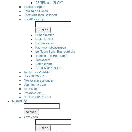
REITEN und ZUCHT
Inklusiver Sport
Para-Sport Reiten
Spezialklassen Reitsport
Sportförderung
Suchen
Bundeskader
Kaderrichtlinie
Landeskader
Nachwuchskonzeption
8er-Team Berlin-Brandenburg
Training und Betreuung
Impressum
Datenschutz
REITEN und ZUCHT
Turnier der Vorbilder
HIPPOLOGICA
Fremdveranstaltungen
Veterinärmedizin
Impressum
Datenschutz
REITEN und ZUCHT
Ausbildung
Suchen
Abzeichen
Suchen