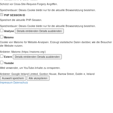
Schützt vor Cross-Site-Request-Forgery Angriffen.
Speicherdauer:
Dieses Cookie bleibt nur für die aktuelle Browsersitzung bestehen.
PHP SESSION ID
Speichert die aktuelle PHP-Session.
Speicherdauer:
Dieses Cookie bleibt nur für die aktuelle Browsersitzung bestehen.
Analyse
Details einblenden
Details ausblenden
Matomo
Cookie von Matomo für Website-Analysen. Erzeugt statistische Daten darüber, wie die Besucher
die Website nutzen.
Anbieter:
Matomo (https://matomo.org/)
Extern
Details einblenden
Details ausblenden
Youtube
Wird verwendet, um YouTube-Inhalte zu entsperren.
Anbieter:
Google Ireland Limited, Gordon House, Barrow Street, Dublin 4, Ireland
Auswahl speichern
Alle akzeptieren
Impressum
Datenschutz