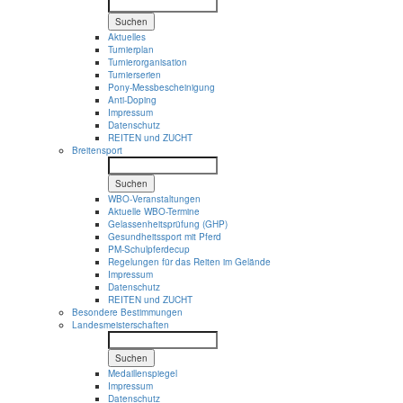
Suchen
Aktuelles
Turnierplan
Turnierorganisation
Turnierserien
Pony-Messbescheinigung
Anti-Doping
Impressum
Datenschutz
REITEN und ZUCHT
Breitensport
Suchen
WBO-Veranstaltungen
Aktuelle WBO-Termine
Gelassenheitsprüfung (GHP)
Gesundheitssport mit Pferd
PM-Schulpferdecup
Regelungen für das Reiten im Gelände
Impressum
Datenschutz
REITEN und ZUCHT
Besondere Bestimmungen
Landesmeisterschaften
Suchen
Medaillenspiegel
Impressum
Datenschutz