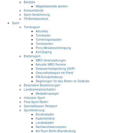
Betriebe
Mitgliedsbetrieb werden
Kreisverbände
Sport-Versicherung
FN-Betriebecheck
Sport
Turniersport
Aktuelles
Turnierplan
Turnierorganisation
Turnierserien
Pony-Messbescheinigung
Anti-Doping
Breitensport
WBO-Veranstaltungen
Aktuelle WBO-Termine
Gelassenheitsprüfung (GHP)
Gesundheitssport mit Pferd
PM-Schulpferdecup
Regelungen für das Reiten im Gelände
Besondere Bestimmungen
Landesmeisterschaften
Medaillenspiegel
Inklusiver Sport
Para-Sport Reiten
Spezialklassen Reitsport
Sportförderung
Bundeskader
Kaderrichtlinie
Landeskader
Nachwuchskonzeption
8er-Team Berlin-Brandenburg