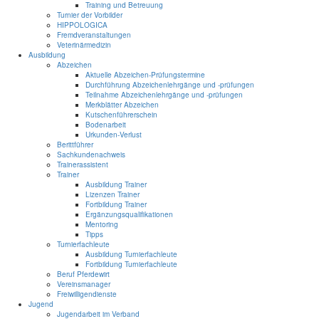
Training und Betreuung
Turnier der Vorbilder
HIPPOLOGICA
Fremdveranstaltungen
Veterinärmedizin
Ausbildung
Abzeichen
Aktuelle Abzeichen-Prüfungstermine
Durchführung Abzeichenlehrgänge und -prüfungen
Teilnahme Abzeichenlehrgänge und -prüfungen
Merkblätter Abzeichen
Kutschenführerschein
Bodenarbeit
Urkunden-Verlust
Berittführer
Sachkundenachweis
Trainerassistent
Trainer
Ausbildung Trainer
Lizenzen Trainer
Fortbildung Trainer
Ergänzungsqualifikationen
Mentoring
Tipps
Turnierfachleute
Ausbildung Turnierfachleute
Fortbildung Turnierfachleute
Beruf Pferdewirt
Vereinsmanager
Freiwilligendienste
Jugend
Jugendarbeit im Verband