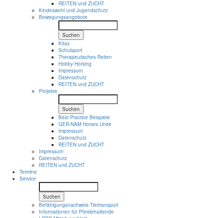
REITEN und ZUCHT
Kindeswohl und Jugendschutz
Bewegungsangebote
Suchen
Kitas
Schulsport
Therapeutisches Reiten
Hobby Horsing
Impressum
Datenschutz
REITEN und ZUCHT
Projekte
Suchen
Best Practice Beispiele
GER-NAM Horses Unite
Impressum
Datenschutz
REITEN und ZUCHT
Impressum
Datenschutz
REITEN und ZUCHT
Termine
Service
Suchen
Befähigungsnachweis Tiertransport
Informationen für Pferdehaltende