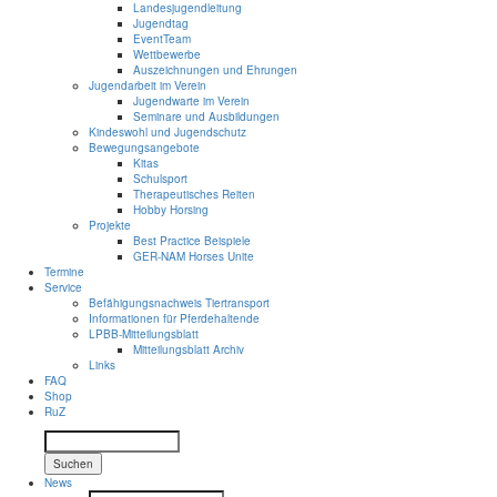
Landesjugendleitung
Jugendtag
EventTeam
Wettbewerbe
Auszeichnungen und Ehrungen
Jugendarbeit im Verein
Jugendwarte im Verein
Seminare und Ausbildungen
Kindeswohl und Jugendschutz
Bewegungsangebote
Kitas
Schulsport
Therapeutisches Reiten
Hobby Horsing
Projekte
Best Practice Beispiele
GER-NAM Horses Unite
Termine
Service
Befähigungsnachweis Tiertransport
Informationen für Pferdehaltende
LPBB-Mitteilungsblatt
Mitteilungsblatt Archiv
Links
FAQ
Shop
RuZ
Suchen
News