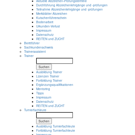
Aktuelle Abzeichen-Prüfungstermine
Durchführung Abzeichenlehrgänge und -prüfungen
Teilnahme Abzeichenlehrgänge und -prüfungen
Merkblätter Abzeichen
Kutschenführerschein
Bodenarbeit
Urkunden-Verlust
Impressum
Datenschutz
REITEN und ZUCHT
Berittführer
Sachkundenachweis
Trainerassistent
Trainer
Suchen
Ausbildung Trainer
Lizenzen Trainer
Fortbildung Trainer
Ergänzungsqualifikationen
Mentoring
Tipps
Impressum
Datenschutz
REITEN und ZUCHT
Turnierfachleute
Suchen
Ausbildung Turnierfachleute
Fortbildung Turnierfachleute
Impressum