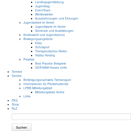
Landesjugendleitung
Jugendtag
EventTeam
Wettbewerbe
Auszeichnungen und Ehrungen
Jugendarbeit im Verein
Jugendwarte im Verein
Seminare und Ausbildungen
Kindeswohl und Jugendschutz
Bewegungsangebote
Kitas
Schulsport
Therapeutisches Reiten
Hobby Horsing
Projekte
Best Practice Beispiele
GER-NAM Horses Unite
Termine
Service
Befähigungsnachweis Tiertransport
Informationen für Pferdehaltende
LPBB-Mitteilungsblatt
Mitteilungsblatt Archiv
Links
FAQ
Shop
RuZ
Suchen