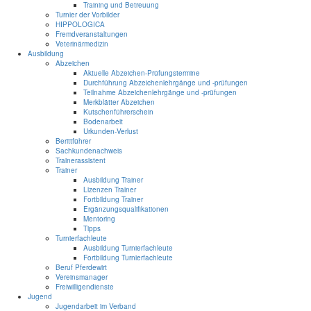
Training und Betreuung
Turnier der Vorbilder
HIPPOLOGICA
Fremdveranstaltungen
Veterinärmedizin
Ausbildung
Abzeichen
Aktuelle Abzeichen-Prüfungstermine
Durchführung Abzeichenlehrgänge und -prüfungen
Teilnahme Abzeichenlehrgänge und -prüfungen
Merkblätter Abzeichen
Kutschenführerschein
Bodenarbeit
Urkunden-Verlust
Berittführer
Sachkundenachweis
Trainerassistent
Trainer
Ausbildung Trainer
Lizenzen Trainer
Fortbildung Trainer
Ergänzungsqualifikationen
Mentoring
Tipps
Turnierfachleute
Ausbildung Turnierfachleute
Fortbildung Turnierfachleute
Beruf Pferdewirt
Vereinsmanager
Freiwilligendienste
Jugend
Jugendarbeit im Verband