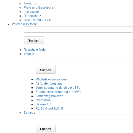
Tierschutz
Pferd und Gesellschaft
Impressum
Datenschutz
REITEN und ZUCHT
Vereine & Betriebe
Suchen
Reitschule finden
Vereine
Suchen
Mitgliedsverein werden
Fit für den Vorstand
Vereinsberatung durch die LSBs
Ehrenamtsversicherung der VBG
Fördermöglichkeiten
Impressum
Datenschutz
REITEN und ZUCHT
Betriebe
Suchen