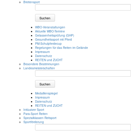
Breitensport
Suchen
WBO-Veranstaltungen
Aktuelle WBO-Termine
Gelassenheitsprüfung (GHP)
Gesundheitssport mit Pferd
PM-Schulpferdecup
Regelungen für das Reiten im Gelände
Impressum
Datenschutz
REITEN und ZUCHT
Besondere Bestimmungen
Landesmeisterschaften
Suchen
Medaillenspiegel
Impressum
Datenschutz
REITEN und ZUCHT
Inklusiver Sport
Para-Sport Reiten
Spezialklassen Reitsport
Sportförderung