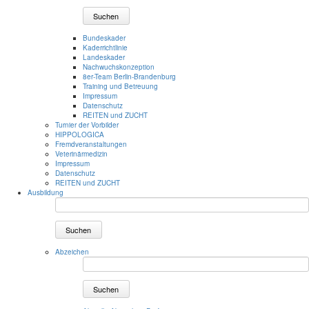
Suchen
Bundeskader
Kaderrichtlinie
Landeskader
Nachwuchskonzeption
8er-Team Berlin-Brandenburg
Training und Betreuung
Impressum
Datenschutz
REITEN und ZUCHT
Turnier der Vorbilder
HIPPOLOGICA
Fremdveranstaltungen
Veterinärmedizin
Impressum
Datenschutz
REITEN und ZUCHT
Ausbildung
Suchen
Abzeichen
Suchen