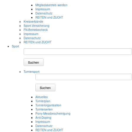
Mitgliedsbetrieb werden
Impressum
Datenschutz
REITEN und ZUCHT
Kreisverbände
Sport-Versicherung
FN-Betriebecheck
Impressum
Datenschutz
REITEN und ZUCHT
Sport
Suchen
Turniersport
Suchen
Aktuelles
Turnierplan
Turnierorganisation
Turnierserien
Pony-Messbescheinigung
Anti-Doping
Impressum
Datenschutz
REITEN und ZUCHT