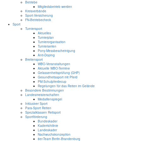
Betriebe
Mitgliedsbetrieb werden
Kreisverbände
Sport-Versicherung
FN-Betriebecheck
Sport
Turniersport
Aktuelles
Turnierplan
Turnierorganisation
Turnierserien
Pony-Messbescheinigung
Anti-Doping
Breitensport
WBO-Veranstaltungen
Aktuelle WBO-Termine
Gelassenheitsprüfung (GHP)
Gesundheitssport mit Pferd
PM-Schulpferdecup
Regelungen für das Reiten im Gelände
Besondere Bestimmungen
Landesmeisterschaften
Medaillenspiegel
Inklusiver Sport
Para-Sport Reiten
Spezialklassen Reitsport
Sportförderung
Bundeskader
Kaderrichtlinie
Landeskader
Nachwuchskonzeption
8er-Team Berlin-Brandenburg