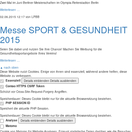
Zwei Mal im Juni Berliner Meisterschaften im Olympia-Reiterstadion Berlin
Weiterlesen …
02.06.2015 12:17
von LPBB
Messe SPORT & GESUNDHEIT
2015
Seien Sie dabei und nutzen Sie Ihre Chance! Machen Sie Werbung für die
Gesundheitssportangebote Ihres Vereins!
Weiterlesen …
▲ nach oben
Diese Website nutzt Cookies. Einige von ihnen sind essenziell, während andere helfen, diese
Website zu verbessern.
Essenziell
Details einblenden
Details ausblenden
Contao HTTPS CSRF Token
Schützt vor Cross-Site-Request-Forgery Angriffen.
Speicherdauer:
Dieses Cookie bleibt nur für die aktuelle Browsersitzung bestehen.
PHP SESSION ID
Speichert die aktuelle PHP-Session.
Speicherdauer:
Dieses Cookie bleibt nur für die aktuelle Browsersitzung bestehen.
Analyse
Details einblenden
Details ausblenden
Matomo
Cookie von Matomo für Website-Analysen. Erzeugt statistische Daten darüber, wie die Besucher