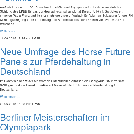
Anlässlich der am 11.06.15 am Trainingsstützpunkt Olympiastadion Berlin veranstalteten
Sichtung des LPBB für das Bundesnachwuchschampionat Dressur U16 mit Großpferden,
erhielten Paula Franz und ihr erst 6-jähriger brauner Wallach Sir Rubin die Zulassung für den FN-
Sichtungslehrgang unter der Leitung des Bundestrainers Oliver Oelrich vom 24.-26.7.15 in
Warendorf.
Weiterlesen …
11.06.2015 13:24
von LPBB
Neue Umfrage des Horse Future
Panels zur Pferdehaltung in
Deutschland
Im Rahmen einer wissenschaftlichen Untersuchung erfassen die Georg-August-Universität
Göttingen und die HorseFuturePanel UG derzeit die Strukturen der Pferdehaltung in
Deutschland.
Weiterlesen …
03.06.2015 14:23
von LPBB
Berliner Meisterschaften im
Olympiapark