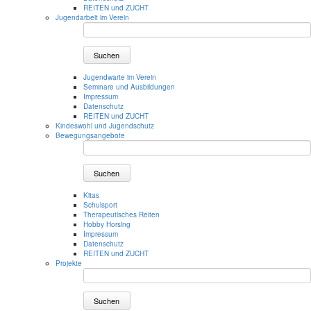
REITEN und ZUCHT
Jugendarbeit im Verein
Suchen
Jugendwarte im Verein
Seminare und Ausbildungen
Impressum
Datenschutz
REITEN und ZUCHT
Kindeswohl und Jugendschutz
Bewegungsangebote
Suchen
Kitas
Schulsport
Therapeutisches Reiten
Hobby Horsing
Impressum
Datenschutz
REITEN und ZUCHT
Projekte
Suchen