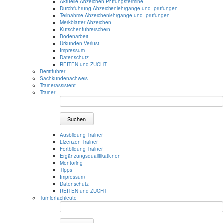
Aktuelle Abzeichen-Prüfungstermine
Durchführung Abzeichenlehrgänge und -prüfungen
Teilnahme Abzeichenlehrgänge und -prüfungen
Merkblätter Abzeichen
Kutschenführerschein
Bodenarbeit
Urkunden-Verlust
Impressum
Datenschutz
REITEN und ZUCHT
Berittführer
Sachkundenachweis
Trainerassistent
Trainer
Suchen
Ausbildung Trainer
Lizenzen Trainer
Fortbildung Trainer
Ergänzungsqualifikationen
Mentoring
Tipps
Impressum
Datenschutz
REITEN und ZUCHT
Turnierfachleute