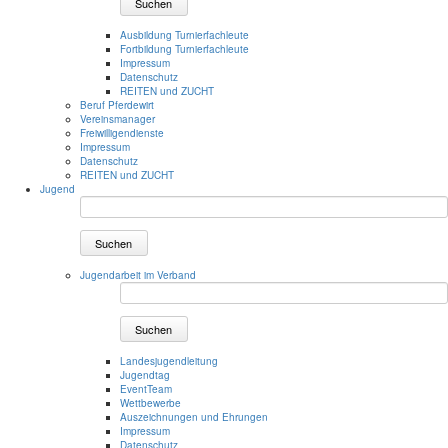
Suchen
Ausbildung Turnierfachleute
Fortbildung Turnierfachleute
Impressum
Datenschutz
REITEN und ZUCHT
Beruf Pferdewirt
Vereinsmanager
Freiwilligendienste
Impressum
Datenschutz
REITEN und ZUCHT
Jugend
Suchen
Jugendarbeit im Verband
Suchen
Landesjugendleitung
Jugendtag
EventTeam
Wettbewerbe
Auszeichnungen und Ehrungen
Impressum
Datenschutz