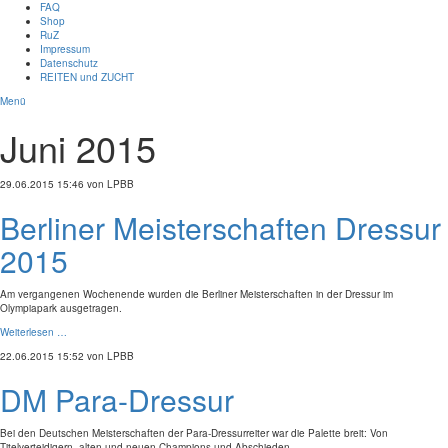
FAQ
Shop
RuZ
Impressum
Datenschutz
REITEN und ZUCHT
Menü
Juni 2015
29.06.2015 15:46
von LPBB
Berliner Meisterschaften Dressur
2015
Am vergangenen Wochenende wurden die Berliner Meisterschaften in der Dressur im
Olympiapark ausgetragen.
Weiterlesen …
22.06.2015 15:52
von LPBB
DM Para-Dressur
Bei den Deutschen Meisterschaften der Para-Dressurreiter war die Palette breit: Von
Titelverteidigern, alten und neuen Champions und Abschieden