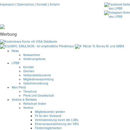
Impressum
|
Datenschutz
|
Kontakt
|
Anfahrt
Werbung
News
Newsarchive
Stellenangebote
LPBB
Kontakt
Gremien
Verbandsdokumente
Mitgliederversammlung
Gebührenordnung
Wert Pferd
Tierschutz
Pferd und Gesellschaft
Vereine & Betriebe
Reitschule finden
Vereine
Mitgliedsverein werden
Fit für den Vorstand
Vereinsberatung durch die LSBs
Ehrenamtsversicherung der VBG
Fördermöglichkeiten